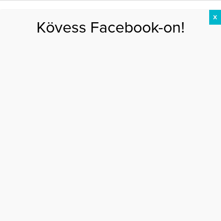
X
Kövess Facebook-on!
DIÉTA
FOGYÁS
EDZÉS
ZSÍRÉGETÉS
KEREKFENÉK
HASIZOM
FEHÉRJE
Főoldal
>
AKTUÁLIS
>
Kiderült: ennyit fizet Rácz Jenő egy napra az új
éttermében