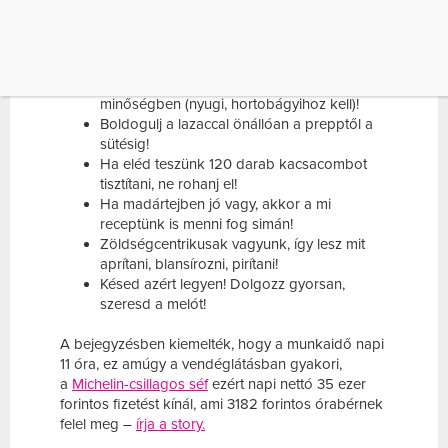
dining helyről van szó, így elég, ha a jelentkező
bisztróétterem tapasztalattal rendelkezik. A
feladatok listája sem mindennapi, íme:
Süss álom finom palacsintát állandó
minőségben (nyugi, hortobágyihoz kell)!
Boldogulj a lazaccal önállóan a prepptől a
sütésig!
Ha eléd teszünk 120 darab kacsacombot
tisztítani, ne rohanj el!
Ha madártejben jó vagy, akkor a mi
receptünk is menni fog simán!
Zöldségcentrikusak vagyunk, így lesz mit
aprítani, blansírozni, pirítani!
Késed azért legyen! Dolgozz gyorsan,
szeresd a melót!
A bejegyzésben kiemelték, hogy a munkaidő napi
11 óra, ez amúgy a vendéglátásban gyakori,
a
Michelin-csillagos séf
ezért napi nettó 35 ezer
forintos fizetést kínál, ami 3182 forintos órabérnek
felel meg –
írja a story.