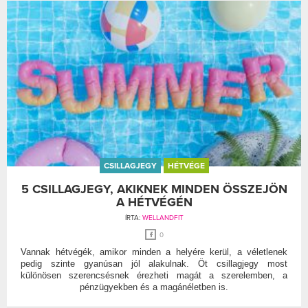
CSILLAGJEGY
HÉTVÉGE
5 CSILLAGJEGY, AKIKNEK MINDEN ÖSSZEJÖN
A HÉTVÉGÉN
ÍRTA:
WELLANDFIT
0
Vannak hétvégék, amikor minden a helyére kerül, a véletlenek
pedig szinte gyanúsan jól alakulnak. Öt csillagjegy most
különösen szerencsésnek érezheti magát a szerelemben, a
pénzügyekben és a magánéletben is.