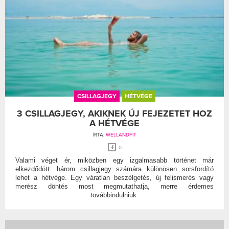
CSILLAGJEGY
HÉTVÉGE
3 CSILLAGJEGY, AKIKNEK ÚJ FEJEZETET HOZ
A HÉTVÉGE
ÍRTA:
WELLANDFIT
0
Valami véget ér, miközben egy izgalmasabb történet már
elkezdődött: három csillagjegy számára különösen sorsfordító
lehet a hétvége. Egy váratlan beszélgetés, új felismerés vagy
merész döntés most megmutathatja, merre érdemes
továbbindulniuk.