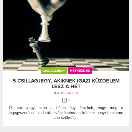
CSILLAGJEGY
HÉTKEZDÉS
5 CSILLAGJEGY, AKIKNEK IGAZI KÜZDELEM
LESZ A HÉT
ÍRTA:
WELLANDFIT
0
Öt csillagjegy ezen a héten úgy érezheti, hogy még a
legegyszerűbb feladatok elvégzéséhez is kétszer annyi türelemre
van szüksége.