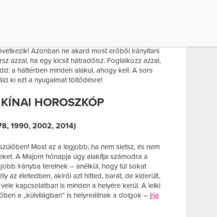
SZTUSI KÍNAI HOROSZKÓP
88, 2000, 2012)
övetkezik! Azonban ne akard most erőből irányítani
z azzal, ha egy kicsit hátradőlsz. Foglalkozz azzal,
d: a háttérben minden alakul, ahogy kell. A sors
ld ki ezt a nyugalmat töltődésre!
 KÍNAI HOROSZKÓP
78, 1990, 2002, 2014)
zülőben! Most az a legjobb, ha nem sietsz, és nem
eket. A Majom hónapja úgy alakítja számodra a
obb irányba terelnek – anélkül, hogy túl sokat
y az életedben, akiről azt hitted, barát, de kiderült,
ele kapcsolatban is minden a helyére kerül. A lelki
őben a „külvilágban” is helyreállnak a dolgok –
írja