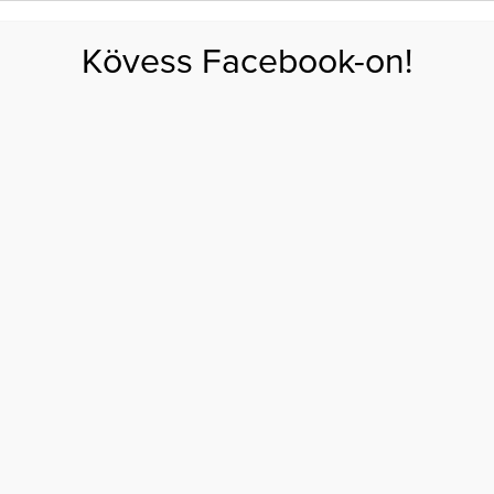
FOGYÁS
EDZÉS
ZSÍRÉGETÉS
KEREKFENÉK
HASIZOM
FEHÉRJE
SZÉNHID
Kövess Facebook-on!
GÁS
EGÉSZSÉG
ÉTRENDEK
SZÉPSÉG
AKTUÁLIS
égekkel teli időszak lesz az augusztus a kínai horoszkóp szerint
NEK LEHETŐSÉGEKKEL
DŐSZAK LESZ AZ
A KÍNAI HOROSZKÓP