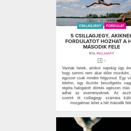
CSILLAGJEGY
FORDULAT
5 CSILLAGJEGY, AKIKNE
FORDULATOT HOZHAT A 
MÁSODIK FELE
ÍRTA:
WELLANDFIT
0
Vannak hetek, amikor napokig úgy ér
hogy semmi nem akar előre mozdulni,
egyszer csak minden felgyorsul. Egy vá
telefon, egy őszinte beszélgetés va
régóta halogatott döntés egészen más 
adhat az eseményeknek. Az asztro
szerint öt csillagjegy számára kül
mozgalmas lehet a hét második fele