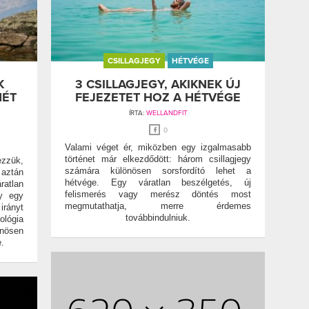
CSILLAGJEGY
HÉTVÉGE
K
3 CSILLAGJEGY, AKIKNEK ÚJ
HÉT
FEJEZETET HOZ A HÉTVÉGE
ÍRTA:
WELLANDFIT
0
Valami véget ér, miközben egy izgalmasabb
történet már elkezdődött: három csillagjegy
ezzük,
számára különösen sorsfordító lehet a
 aztán
hétvége. Egy váratlan beszélgetés, új
ratlan
felismerés vagy merész döntés most
gy egy
megmutathatja, merre érdemes
irányt
továbbindulniuk.
lógia
önösen
.