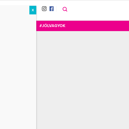
X
RÁT
CUKOR
FOGADOM
#JÓLVAGYOK