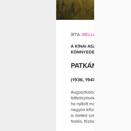
AUGUSZTUS
ÍRTA:
WELLANDFIT
A KÍNAI ASZTROLÓGIA SZE
KÖNNYEDEBB IDŐSZAKOT ÍG
PATKÁNY – AUGU
(1936, 1948, 1960, 1972, 19
Augusztusban szinte pezseg kör
felfedezések kopogtatnak az aj
ha nyitott maradsz, és engeded
nagyon kifizetődő, ha most kit
is melléd szegődhet. Engedd sza
festés, főzés vagy barkácsolás, f