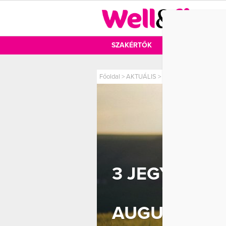
DIÉTA
SZAKÉRTŐK
DIÉTA
MOZ
Főoldal
>
AKTUÁLIS
>
3 jegy, akinek lehetős
3 JEGY, AKI
TELI I
AUGUSZTUS 