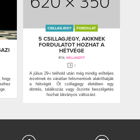
CSILLAGJEGY
FORDULAT
5 CSILLAGJEGY, AKIKNEK
FORDULATOT HOZHAT A
GAZI
HÉTVÉGE
ÍRTA:
WELLANDFIT
0
A július 29-i telihold után még mindig erőteljes
, hogy
érzelmek és váratlan felismerések alakíthatják
éséhez
a hétvégét. Öt csillagjegy életében egy
ége.
döntés, találkozás vagy őszinte beszélgetés
hozhat látványos változást.