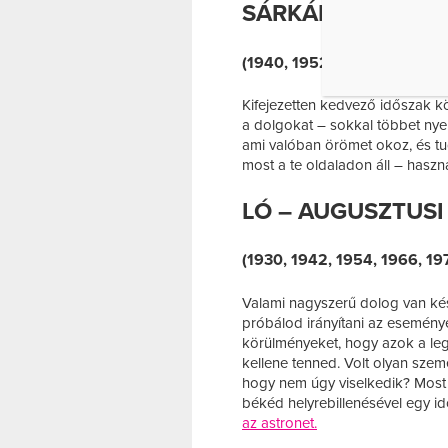
SÁRKÁNY – AUGU
(1940, 1952, 1964, 1976, 19
Kifejezetten kedvező időszak k
a dolgokat – sokkal többet nyers
ami valóban örömet okoz, és tud
most a te oldaladon áll – haszná
LÓ – AUGUSZTUSI
(1930, 1942, 1954, 1966, 19
Valami nagyszerű dolog van kés
próbálod irányítani az esemény
körülményeket, hogy azok a legj
kellene tenned. Volt olyan személ
hogy nem úgy viselkedik? Most v
békéd helyrebillenésével egy id
az astronet.