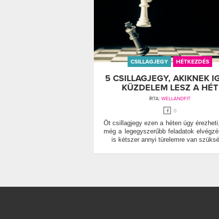
CSILLAGJEGY
HÉTKEZDÉS
5 CSILLAGJEGY, AKIKNEK I
KÜZDELEM LESZ A HÉT
ÍRTA:
WELLANDFIT
0
Öt csillagjegy ezen a héten úgy érezheti
még a legegyszerűbb feladatok elvégz
is kétszer annyi türelemre van szüks