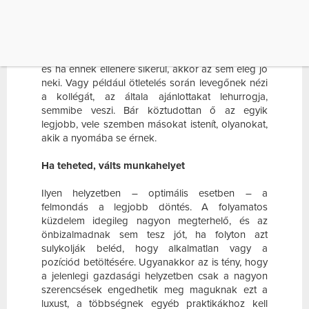
A munkatársak közötti több mint piszkálódás nem
új keletű jelenség, mint ahogyan az sem, ha a
vezető is fúrja az alkalmazottat. Jellemzői: Irreális
határidőket szab, hogy a beosztottja ne tudja a
feladatot az elvárásoknak megfelelően elvégezni,
és ha ennek ellenére sikerül, akkor az sem elég jó
neki. Vagy például ötletelés során levegőnek nézi
a kollégát, az általa ajánlottakat lehurrogja,
semmibe veszi. Bár köztudottan ő az egyik
legjobb, vele szemben másokat istenít, olyanokat,
akik a nyomába se érnek.
Ha teheted, válts munkahelyet
Ilyen helyzetben – optimális esetben – a
felmondás a legjobb döntés. A folyamatos
küzdelem idegileg nagyon megterhelő, és az
önbizalmadnak sem tesz jót, ha folyton azt
sulykolják beléd, hogy alkalmatlan vagy a
pozíciód betöltésére. Ugyanakkor az is tény, hogy
a jelenlegi gazdasági helyzetben csak a nagyon
szerencsések engedhetik meg maguknak ezt a
luxust, a többségnek egyéb praktikákhoz kell