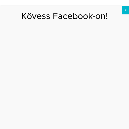
X
Kövess Facebook-on!
DIÉTA
FOGYÁS
EDZÉS
ZSÍRÉGETÉS
KEREKFENÉK
HASIZOM
FEHÉRJE
Főoldal
>
PSZICHÉ
>
Ha a főnök fúr…
HA A FŐNÖK FÚR…