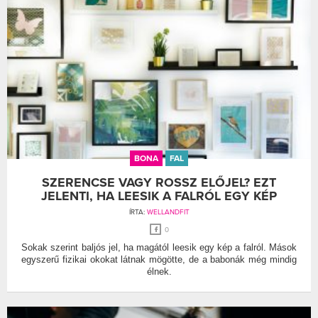
BONA
FAL
SZERENCSE VAGY ROSSZ ELŐJEL? EZT
JELENTI, HA LEESIK A FALRÓL EGY KÉP
ÍRTA:
WELLANDFIT
0
Sokak szerint baljós jel, ha magától leesik egy kép a falról. Mások
egyszerű fizikai okokat látnak mögötte, de a babonák még mindig
élnek.