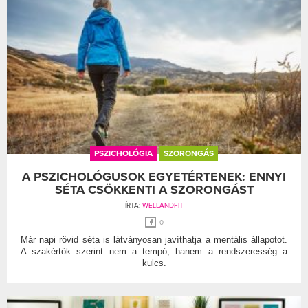
PSZICHOLÓGIA
SZORONGÁS
A PSZICHOLÓGUSOK EGYETÉRTENEK: ENNYI
SÉTA CSÖKKENTI A SZORONGÁST
ÍRTA:
WELLANDFIT
0
Már napi rövid séta is látványosan javíthatja a mentális állapotot.
A szakértők szerint nem a tempó, hanem a rendszeresség a
kulcs.