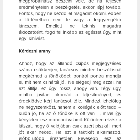
megpróbálhatsz beszélni vele, de ha teljesen
eredménytelen a beszélgetés, akkor lépj tovább.
Fontos, hogy ne kezdd el magadat okolni, ebben
a történetben nem te vagy a leggyengébb
láncszem. Emellett ne tekints magadra
áldozatként, fogd fel inkább az egészet úgy, mint
egy kihívást.
Kérdezni arany
Ahhoz, hogy az állandó csípős megjegyzések
száma csökkenjen, tanácsos minden beszólásnál
megkérned a főnöködet: pontról pontra mondja
el, mit nem csináltál jól. Ne elégedj meg azzal, ha
azt állítja, ez úgy rossz, ahogy van. Tégy úgy,
mintha javítani akarnád a teljesítményed, és
érdeklődve kérj tanácsot tőle. Mindezt lehetőleg
ne négyszemközt, hanem a kollégák előtt tedd –
külön jó, ha az ő főnöke is ott van –, mivel így
kénytelen lesz mondani valamit. Különben elvész a
látszat, hogy ő valójában csak azért piszkál, mert
jót akar neked. Ha ezt a taktikát alkalmazod,
előbb-utóbb érezhetően kevesebb lesz az