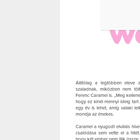
Állítólag a legtöbben eleve
szaladnak, miközben nem töl
Ferenc Caramel is. „Meg kellen
hogy ez kinél mennyi ideig tart
egy év is lehet, amíg valaki le
mondja az énekes.
Caramel a nyugodt elválás híve
csalódása sem vette el a hitét
hogy két ember nem illik össze, 