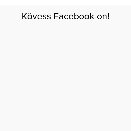
FOGYÁS
EDZÉS
ZSÍRÉGETÉS
KEREKFENÉK
HASIZOM
FEHÉRJE
SZÉNHID
Kövess Facebook-on!
GÁS
EGÉSZSÉG
ÉTRENDEK
SZÉPSÉG
AKTUÁLIS
ságra