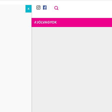
X
RÁT
CUKOR
FOGADOM
#JÓLVAGYOK