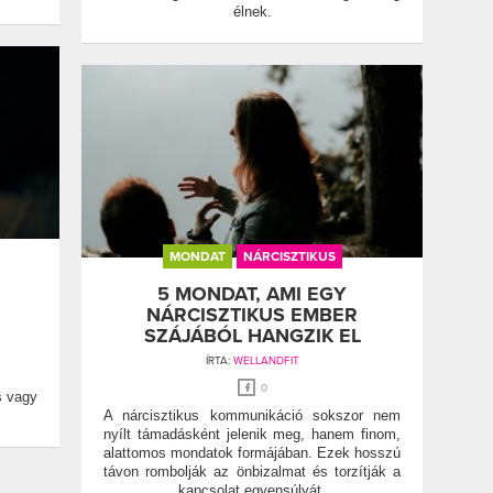
élnek.
MONDAT
NÁRCISZTIKUS
5 MONDAT, AMI EGY
NÁRCISZTIKUS EMBER
SZÁJÁBÓL HANGZIK EL
ÍRTA:
WELLANDFIT
0
s vagy
A nárcisztikus kommunikáció sokszor nem
nyílt támadásként jelenik meg, hanem finom,
alattomos mondatok formájában. Ezek hosszú
távon rombolják az önbizalmat és torzítják a
kapcsolat egyensúlyát.