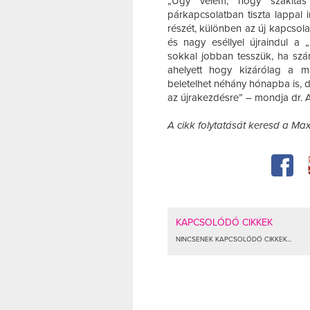
„Úgy vélem, hogy szakítá
párkapcsolatban tiszta lappal
részét, különben az új kapcsol
és nagy eséllyel újraindul a
sokkal jobban tesszük, ha sz
ahelyett hogy kizárólag a m
beletelhet néhány hónapba is, d
az újrakezdésre” – mondja dr. Al
A cikk folytatását keresd a M
KAPCSOLÓDÓ CIKKEK
NINCSENEK KAPCSOLÓDÓ CIKKEK...