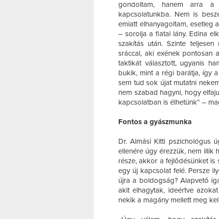
gondoltam, hanem arra a 
kapcsolatunkba. Nem is beszé
emiatt elhanyagoltam, esetleg 
– sorolja a fiatal lány. Edina 
szakítás után. Szinte teljesen
sráccal, aki exének pontosan a
taktikát választott, ugyanis 
bukik, mint a régi barátja, így 
sem tud sok újat mutatni nekem
nem szabad hagyni, hogy elfajul
kapcsolatban is élhetünk” – ma
Fontos a gyászmunka
Dr. Almási Kitti pszichológus 
ellenére úgy érezzük, nem illik 
része, akkor a fejlődésünket is 
egy új kapcsolat felé. Persze il
újra a boldogság? Alapvető i
akit elhagytak, ideértve azoka
nekik a magány mellett meg kell