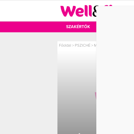
DIÉTA
SZAKÉRTŐK
DIÉTA
MOZ
Főoldal
>
PSZICHÉ
>
Második esély a boldog