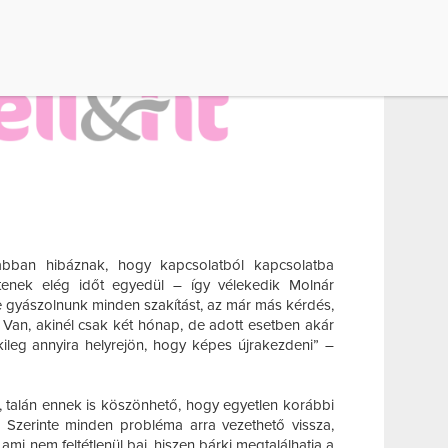
 abban hibáznak, hogy kapcsolatból kapcsolatba
tenek elég időt egyedül – így vélekedik Molnár
e gyászolnunk minden szakítást, az már más kérdés,
. Van, akinél csak két hónap, de adott esetben akár
lkileg annyira helyrejön, hogy képes újrakezdeni” –
, talán ennek is köszönhető, hogy egyetlen korábbi
. Szerinte minden probléma arra vezethető vissza,
ami nem feltétlenül baj, hiszen bárki megtalálhatja a