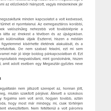
mi az előzőekből hiányzott, vagyis mindenkinek jár
megszakítunk minden kapcsolatot a volt kedvessel,
tűnhet el nyomtalanul. Az exmegasztáros korábbi,
ének valószínűleg nehezebb volt továbblépnie a
ta látta az énekest a tévében és az újságokban.
án különváltak útjaik Eszterrel, hiszen a médián
s figyelemmel kísérhette életének alakulását, és a
szefutottak. De nem szabad feladni, ezt mi sem
aramel már jó ideje boldog párkapcsolatban él. Ezt
yolultabb megvalósítani, mint gondolnánk, hiszen
l, amit adott esetben egy Megasztár-győztes neve
t
gyáltalán nem játszott szerepet az, honnan jött,
eg, miután szakított párjával. Átesett a szokásos
y fogalma sem volt arról, hogyan tovább, aztán
oda, hogy most már mindegy, mi, csak történjen
ent elveszítettem. Nem feltétlenül a volt páromra