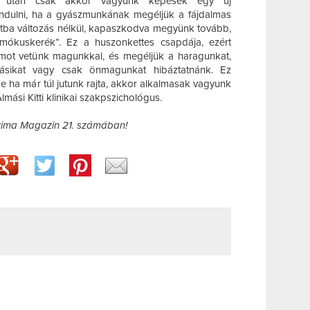
s után csak akkor vagyunk képesek egy új
 indulni, ha a gyászmunkának megéljük a fájdalmas
atba változás nélkül, kapaszkodva megyünk tovább,
 „mókuskerék”. Ez a huszonkettes csapdája, ezért
ámot vetünk magunkkal, és megéljük a haragunkat,
ásikat vagy csak önmagunkat hibáztatnánk. Ez
e ha már túl jutunk rajta, akkor alkalmasak vagyunk
mási Kitti klinikai szakpszichológus.
axima Magazin 21. számában!