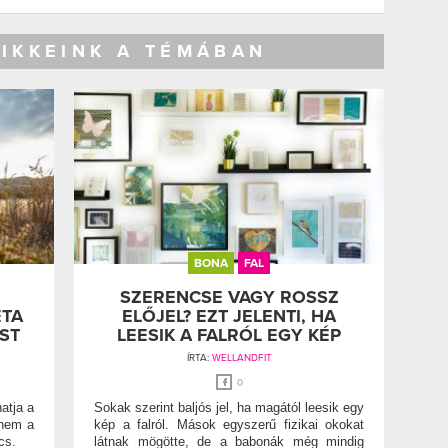
CIKKEINK A TÉMÁBAN
BONA
FAL
SZERENCSE VAGY ROSSZ
ÉTA
ELŐJEL? EZT JELENTI, HA
ST
LEESIK A FALRÓL EGY KÉP
ÍRTA:
WELLANDFIT
0
atja a
Sokak szerint baljós jel, ha magától leesik egy
 nem a
kép a falról. Mások egyszerű fizikai okokat
cs.
látnak mögötte, de a babonák még mindig