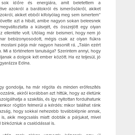
sok időre és energiára, amit beletettem a
lve azokról a barátokról és ismerősökről, akiket
azokról, akiket ebből kifolyólag meg sem ismertem”
elkövette azt a hibát, amibe nagyon sokan beleesnek
 megváltoztatta a külsejét, és összejött egy olyan
z ellentéte volt. Utólag már beismeri, hogy nem jó
hamar bebizonyosodott, mégis csak az olyan fiúkra
a mostani párja már nagyon hasonlít rá. „Talán ezért
. Mi a történetem tanulsága? Szerintem annyi, hogy
janak a dolgok két ember között. Ha ez teljesül, jó
gyarázza Edina.
úgy gondolja, ha már régóta és minden erőfeszítés
hozzánk, akiről korábban azt hittük, hogy az életünk
szolgálhatja a szakítás, és így nyitottan fordulhatunk
yenkor rögtön felmerül a kérdés: mikor találhat ránk
gazság, hogy sokkal nehezebb továbblépnie annak,
t is, akik megcsalás miatt dobták a párjukat, mivel
 birkózniuk a csalódással is.