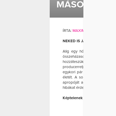
MÁSODIK ES
ÍRTA:
MAXIMA_MAGAZIN
AN
NEKED IS JÁR!
Alig egy hónapja bombaként 
összeházasodtak. Ami önmagába
hozzáteszük: két éve még Nóri e
producerrel), majd négy hónapr
egykori pár mindkét tagja hama
életét. A sorozatba is beillő
apropóját adta: utánajártunk, 
hibákat érdemes elkerülni a szak
Képtelenek vagyunk egyedül 