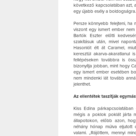
következő kapcsolatában azt, a
egy újabb esély a boldogságra.
Persze könnyebb felejteni, ha 
viszont egy ismert ember nem 
Bartók Eszter előtti kedves
szakításuk után, mivel napon
Hasonlót élt át Caramel, miut
keresztül akarva-akaratlanul i
fellépéseken továbbra is ös
bizonyítja jobban, mint hogy C
egy ismert ember esetében bon
nem mindenki lát tovább anná
jelenthet.
Az ellentétek taszítják egymás
Kiss Edina párkapcsolatában e
mégis a poklok poklát járta m
állapotokon, előbb azon, hog
néhány hónap múlva eljutott 
valami. „Rájöttem, mennyi mind