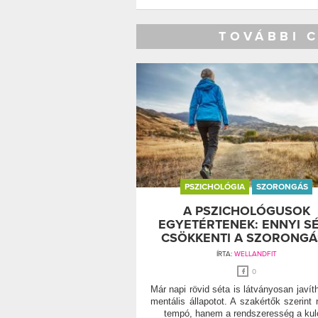
TOVÁBBI 
PSZICHOLÓGIA
SZORONGÁS
A PSZICHOLÓGUSOK
EGYETÉRTENEK: ENNYI S
CSÖKKENTI A SZORONGÁ
ÍRTA:
WELLANDFIT
0
Már napi rövid séta is látványosan javíth
mentális állapotot. A szakértők szerint
tempó, hanem a rendszeresség a kul