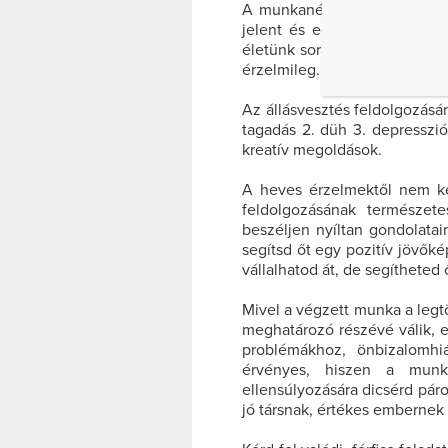
A munkanélküliség minden e
jelent és egyben a pár életé
életünk során bármilyen vesz
érzelmileg.
Az állásvesztés feldolgozásán
tagadás 2. düh 3. depresszió
kreatív megoldások.
A heves érzelmektől nem ke
feldolgozásának természetes
beszéljen nyíltan gondolatair
segítsd őt egy pozitív jövő
vállalhatod át, de segítheted
Mivel a végzett munka a legt
meghatározó részévé válik, e
problémákhoz, önbizalomhi
érvényes, hiszen a munka
ellensúlyozására dicsérd pár
jó társnak, értékes embernek 