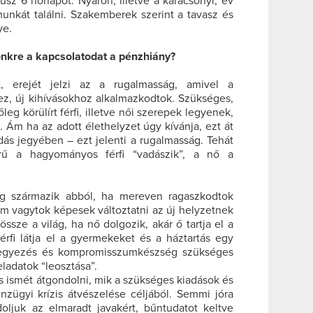
sz 6 hónapot. Nyáron, illetve a karácsonyi, év
unkát találni. Szakemberek szerint a tavasz és
ye.
tönkre a kapcsolatodat a pénzhiány?
t, erejét jelzi az a rugalmasság, amivel a
ez, új kihívásokhoz alkalmazkodtok. Szükséges,
eg körülírt férfi, illetve női szerepek legyenek,
. Ám ha az adott élethelyzet úgy kívánja, ezt át
dás jegyében – ezt jelenti a rugalmasság. Tehát
rű a hagyományos férfi “vadászik”, a nő a
ség származik abból, ha mereven ragaszkodtok
em vagytok képesek változtatni az új helyzetnek
ssze a világ, ha nő dolgozik, akár ő tartja el a
érfi látja el a gyermekeket és a háztartás egy
egyezés és kompromisszumkészség szükséges
ladatok “leosztása”.
 ismét átgondolni, mik a szükséges kiadások és
nzügyi krízis átvészelése céljából. Semmi jóra
ljuk az elmaradt javakért, bűntudatot keltve