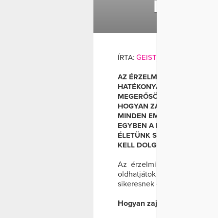
MUNKAN
MUNKANÉLK
ÍRTA:
GEIST_KLARA_PSZICH
AZ ÉRZELMI ÉS PÉNZÜGYI 
HATÉKONYABBAN OLDHATJÁ
MEGERŐSÖDIK, ÉS ÚJRA SI
HOGYAN ZAJLIK AZ ÁLLÁSV
MINDEN EMBER ÉLETÉBEN ÉR
EGYBEN A PÁR ÉLETÉT, A C
ÉLETÜNK SORÁN BÁRMILYEN 
KELL DOLGOZNUNK […]
Az érzelmi és pénzügyi ne
oldhatjátok meg, miközbe
sikeresnek érezhetitek szöve
Hogyan zajlik az állásveszté