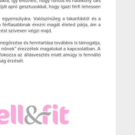
atokra, így érezheti, hogy fontos és hatékony társ
óját apró gesztusokkal, hogy igazi férfi lehessen
 egyensúlyára. Valószínűleg a takarítástól és a
a férfiasabbnak érezni magát életed párja, ám a
zést szívesen végzi majd.
 megőrzése és fenntartása továbbra is támogatja,
azi nőnek” érezzétek magatokat a kapcsolatban. A
 fokozza az állásvesztés miatt amúgy is fennálló
ság érzését.