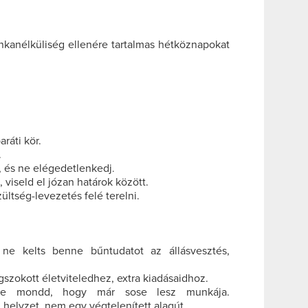
nkanélküliség ellenére tartalmas hétköznapokat
ráti kör.
.
, és ne elégedetlenkedj
.
viseld el józan határok között.
zültség-levezetés felé terelni.
, ne kelts benne bűntudatot az állásvesztés,
zokott életviteledhez, extra kiadásaidhoz.
 ne mondd, hogy már sose lesz munkája.
 helyzet, nem egy végtelenített alagút.