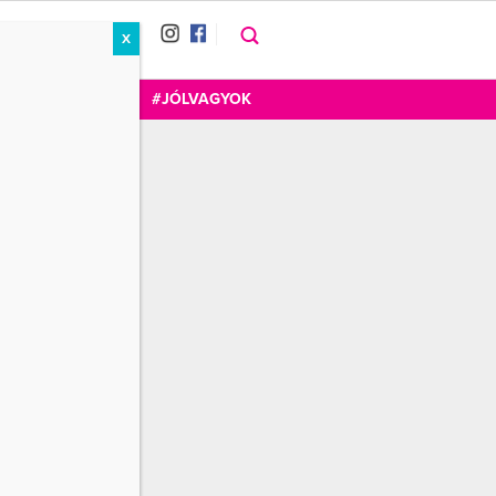
X
RÁT
CUKOR
FOGADOM
#JÓLVAGYOK