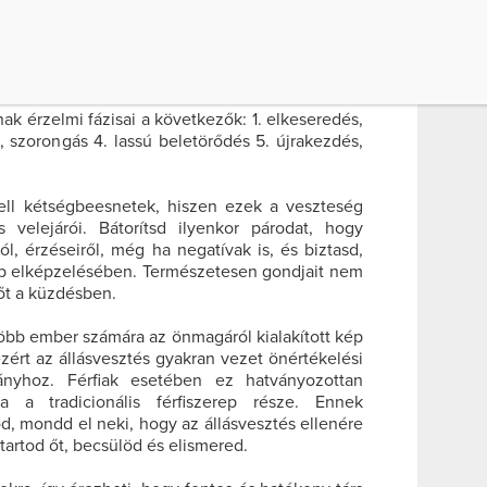
mber életében érzelmi és anyagi veszteséget
t, a családot érintő válság is. Ugyanúgy, mint
teséget, az állásvesztést is fel kell dolgoznunk
ak érzelmi fázisai a következők: 1. elkeseredés,
, szorongás 4. lassú beletörődés 5. újrakezdés,
ll kétségbeesnetek, hiszen ezek a veszteség
 velejárói. Bátorítsd ilyenkor párodat, hogy
ól, érzéseiről, még ha negatívak is, és biztasd,
kép elképzelésében. Természetesen gondjait nem
 őt a küzdésben.
öbb ember számára az önmagáról kialakított kép
zért az állásvesztés gyakran vezet önértékelési
ányhoz. Férfiak esetében ez hatványozottan
 a tradicionális férfiszerep része. Ennek
od, mondd el neki, hogy az állásvesztés ellenére
tartod őt, becsülöd és elismered.