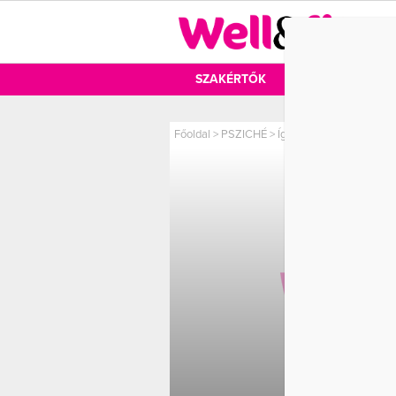
DIÉTA
SZAKÉRTŐK
DIÉTA
MOZ
Főoldal
>
PSZICHÉ
>
Így kezeld a párod munk
ÍGY K