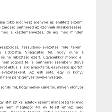
ása több időt vesz igénybe az említett érzelmi
e zargasd partnered az azonnali álláskereséssel.
 meg a kezdeményezés, de adj meg minden
sszoldás, feszültség-levezetés felé terelni.
 áldozattá. Világosítsd fel, hogy dühe a
 és ne hibáztasd ezért. Ugyanakkor mondd el,
 nem jogosít fel a partnerrel szembeni durva
öt aktuális lelki állapotáról, és javasolj sportot,
z-levezetésként. Az esti séta, egy jó könyv
kkel nem pénzigényes tevékenységek.
 sorold fel, hogy melyik ismerős, milyen előnyös
 statisztikai adatok szerint manapság fél évig
talán nem meglepő! 40 év felett ehhez még