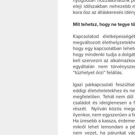
nyugodtan hozzáadhatunk plu
eleji időszakban nehezebb m
kora ősz az álláskeresés idén
Mit tehetsz, hogy ne tegye 
Kapcsolatod életképességé
megváltozott élethelyzetekh
hogy egy kapcsolatban lehetől
hogy mindenki tudja a dolgát
kell szervezni az alkalmazko
egyáltalán nem törvénysze
“tűzhelyet őrzi” felállás.
Igazi párkapcsolati feszült
eddigi életviteletekhez és n
megfelelően. Tehát nem dől ö
családot és ideiglenesen a f
részét. Nyilván közös meg
ilyenkor, nem egyszerűen a fe
Ha üresebb a kassza, érdemes
mikről lehet lemondani a pé
nem vezet, ha párunkat vádo