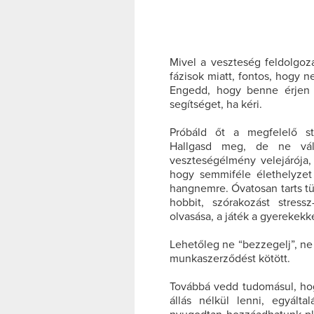
Mivel a veszteség feldolgoz
fázisok miatt, fontos, hogy n
Engedd, hogy benne érjen
segítséget, ha kéri.
Próbáld őt a megfelelő stre
Hallgasd meg, de ne válj
veszteségélmény velejárója,
hogy semmiféle élethelyzet
hangnemre. Óvatosan tarts tükr
hobbit, szórakozást stress
olvasása, a játék a gyereke
Lehetőleg ne “bezzegelj”, ne
munkaszerződést kötött.
Továbbá vedd tudomásul, hogy
állás nélkül lenni, egyál