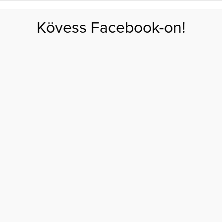
FOGYÁS
EDZÉS
ZSÍRÉGETÉS
KEREKFENÉK
HASIZOM
FEHÉRJE
SZÉNHID
Kövess Facebook-on!
GÁS
EGÉSZSÉG
ÉTRENDEK
SZÉPSÉG
AKTUÁLIS
anélküliségét!
EZELD A PÁROD