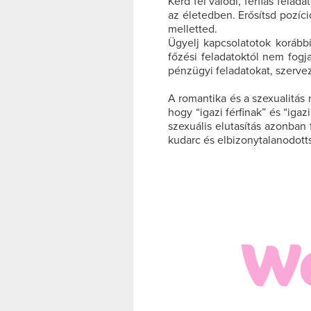
Kérd fel valódi, férfias felad
az életedben. Erősítsd pozíci
melletted.
Ügyelj kapcsolatotok korábbi
főzési feladatoktól nem fogj
pénzügyi feladatokat, szerve
A romantika és a szexualitás
hogy “igazi férfinak” és “ig
szexuális elutasítás azonban
kudarc és elbizonytalanodott