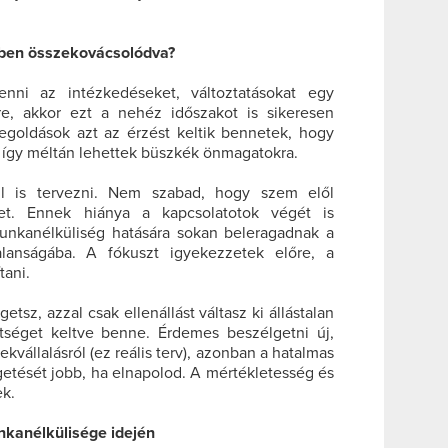
ben összekovácsolódva?
ni az intézkedéseket, változtatásokat egy
re, akkor ezt a nehéz időszakot is sikeresen
egoldások azt az érzést keltik bennetek, hogy
, így méltán lehettek büszkék önmagatokra.
ll is tervezni. Nem szabad, hogy szem elől
et. Ennek hiánya a kapcsolatotok végét is
munkanélküliség hatására sokan beleragadnak a
alanságába. A fókuszt igyekezzetek előre, a
tani.
tsz, azzal csak ellenállást váltasz ki állástalan
ltséget keltve benne. Érdemes beszélgetni új,
kvállalásról (ez reális terv), azonban a hatalmas
etését jobb, ha elnapolod. A mértékletesség és
ek.
kanélkülisége idején