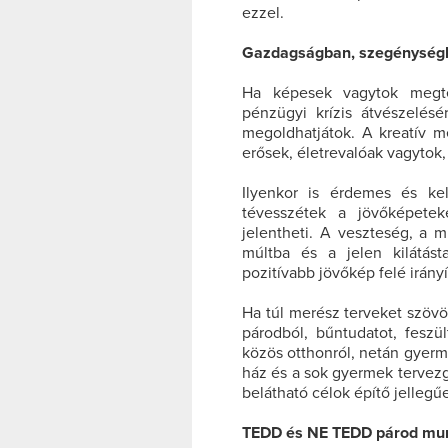
ezzel.
Gazdagságban, szegénység
Ha képesek vagytok megten
pénzügyi krízis átvészelésé
megoldhatjátok. A kreatív m
erősek, életrevalóak vagytok
Ilyenkor is érdemes és ke
tévesszétek a jövőképetek
jelentheti. A veszteség, a 
múltba és a jelen kilátást
pozitívabb jövőkép felé irányí
Ha túl merész terveket szövöge
párodból, bűntudatot, feszü
közös otthonról, netán gyerme
ház és a sok gyermek tervezg
belátható célok építő jellegű
TEDD és NE TEDD párod mun