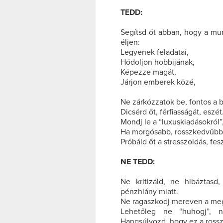
TEDD:
Segítsd őt abban, hogy a mu
éljen:
Legyenek feladatai,
Hódoljon hobbijának,
Képezze magát,
Járjon emberek közé,
Ne zárkózzatok be, fontos a ba
Dicsérd őt, férfiasságát, eszét
Mondj le a “luxuskiadásokról”
Ha morgósabb, rosszkedvűbb, 
Próbáld őt a stresszoldás, fes
NE TEDD:
Ne kritizáld, ne hibáztasd
pénzhiány miatt.
Ne ragaszkodj mereven a megs
Lehetőleg ne “huhogj”,
Hangsúlyozd, hogy ez a rossz