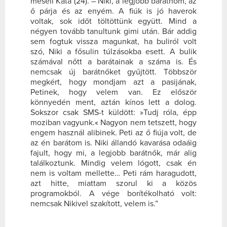
meséli Kata (24). – Niki, a legjobb barátnőm, az
ő párja és az enyém. A fiúk is jó haverok
voltak, sok időt töltöttünk együtt. Mind a
négyen tovább tanultunk gimi után. Bár addig
sem fogtuk vissza magunkat, ha buliról volt
szó, Niki a fősulin túlzásokba esett. A bulik
számával nőtt a barátainak a száma is. És
nemcsak új barátnőket gyűjtött. Többször
megkért, hogy mondjam azt a pasijának,
Petinek, hogy velem van. Ez először
könnyedén ment, aztán kínos lett a dolog.
Sokszor csak SMS-t küldött: »Tudj róla, épp
moziban vagyunk.« Nagyon nem tetszett, hogy
engem használ alibinek. Peti az ő fiúja volt, de
az én barátom is. Niki állandó kavarása odaáig
fajult, hogy mi, a legjobb barátnők, már alig
találkoztunk. Mindig velem lógott, csak én
nem is voltam mellette… Peti rám haragudott,
azt hitte, miattam szorul ki a közös
programokból. A vége borítékolható volt:
nemcsak Nikivel szakított, velem is.”