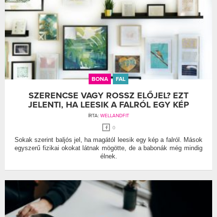
BONA
FAL
SZERENCSE VAGY ROSSZ ELŐJEL? EZT
JELENTI, HA LEESIK A FALRÓL EGY KÉP
ÍRTA:
WELLANDFIT
0
Sokak szerint baljós jel, ha magától leesik egy kép a falról. Mások
egyszerű fizikai okokat látnak mögötte, de a babonák még mindig
élnek.