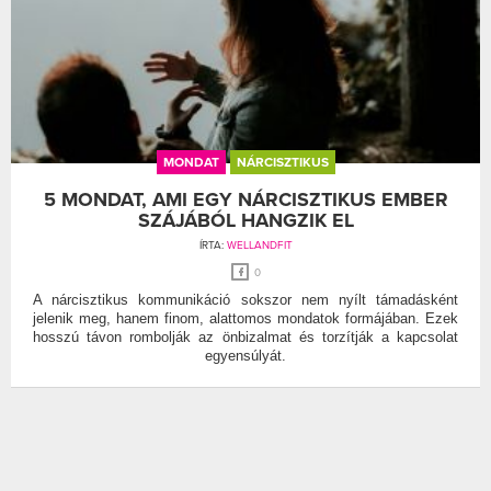
MONDAT
NÁRCISZTIKUS
5 MONDAT, AMI EGY NÁRCISZTIKUS EMBER
SZÁJÁBÓL HANGZIK EL
ÍRTA:
WELLANDFIT
0
A nárcisztikus kommunikáció sokszor nem nyílt támadásként
jelenik meg, hanem finom, alattomos mondatok formájában. Ezek
hosszú távon rombolják az önbizalmat és torzítják a kapcsolat
egyensúlyát.