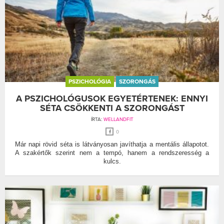
PSZICHOLÓGIA
SZORONGÁS
A PSZICHOLÓGUSOK EGYETÉRTENEK: ENNYI
SÉTA CSÖKKENTI A SZORONGÁST
ÍRTA:
WELLANDFIT
0
Már napi rövid séta is látványosan javíthatja a mentális állapotot.
A szakértők szerint nem a tempó, hanem a rendszeresség a
kulcs.