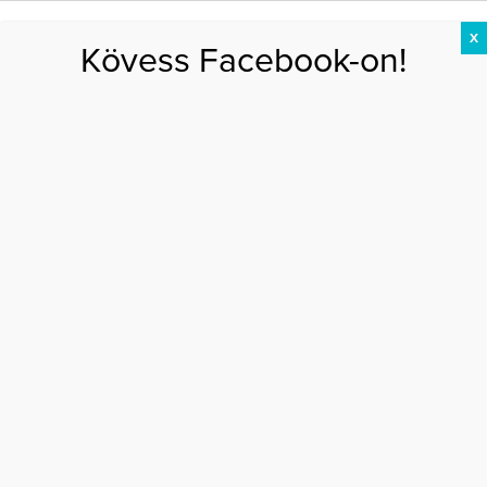
X
Kövess Facebook-on!
DIÉTA
FOGYÁS
EDZÉS
ZSÍRÉGETÉS
KEREKFENÉK
HASIZOM
FEHÉRJE
Főoldal
>
PSZICHÉ
>
Legyél az alibim! Amikor téged használnak a
megcsaláshoz