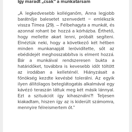
Így maradt „csak” a munkatársam
„A legkedvesebb kolléganőm, Anna legjobb
barátnője balesetet szenvedett − emlékszik
vissza Tímea (29). – Félbehagyta a munkát, és
azonnal rohant be hozzá a kórházba. Érthető,
hogy mellette akart lenni, próbált segíteni.
Elnéztük neki, hogy a következő két hétben
minden munkanapját lerövidítette, sőt az
ebédidejét meghosszabbítva is elment hozzá.
Bár a munkáival rendszeresen bukta a
határidőket, továbbra is kevesebb időt töltött
az irodában a kelleténél. Hiányzásait a
főnökség kezdte kevésbé tolerálni. Az egyik
ilyen állítólagos beteglátogatás alkalmával egy
kávézó teraszán láttuk meg két másik lánnyal.
Ezt a szituációt így kihasználni?! Teljesen
kiakadtam, hiszen így az is kiderült számomra,
mennyire félreismertem őt.”