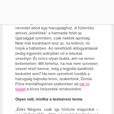
Kellemetlen, ugye?
Falazni másnak rizikós dolog, még akkor is, ha
a barátnődről van szó. Bár úgy érzed,
szívességet teszel vele, valójában csak a
nevedet adod egy hazugsághoz. A füllentés,
amivel „kímélitek” a harmadik felet az
igazsággal szemben, csak nektek apróság.
Neki már korántsem lesz az, ha kiderül, mi
folyik a háttérben. Az ismétlődő alibigyártással
pedig egyenes arányban nő a lebukás
veszélye. És nincs olyan bukta, ami ne lenne
kellemetlen. Mit tehetsz, ha már nem szívesen
veszel részt benne, még a legjobb barátnőd
kedvéért sem? Ha nem szeretnél tovább a
hazugság bajnoka lenni, szakértőnk, Zentai
Flóra mentálhigiénés szakember ad
pár jó
tippet
a kínos helyzetek rendezésére.
Olyan volt, mintha a testvérem lenne
„Édes Négyes, csak így hívtunk magunkat –