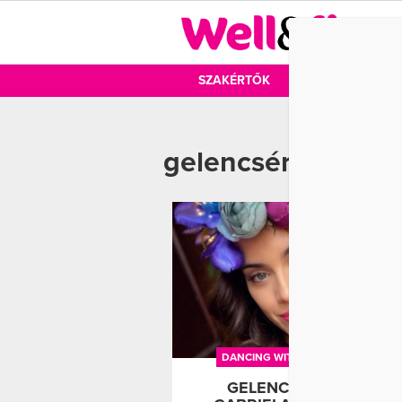
DIÉTA
SZAKÉRTŐK
DIÉTA
MOZ
gelencsér tímea
DANCING WITH THE STARS
FOTÓ
GELENCSÉR TÍMEA ÉS