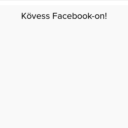
FOGYÁS
EDZÉS
ZSÍRÉGETÉS
KEREKFENÉK
HASIZOM
FEHÉRJE
SZÉNHID
Kövess Facebook-on!
GÁS
EGÉSZSÉG
ÉTRENDEK
SZÉPSÉG
AKTUÁLIS
ALAK
ALAKFORMÁLÁS
GELENCSÉR TÍMEA HIBÁTLAN