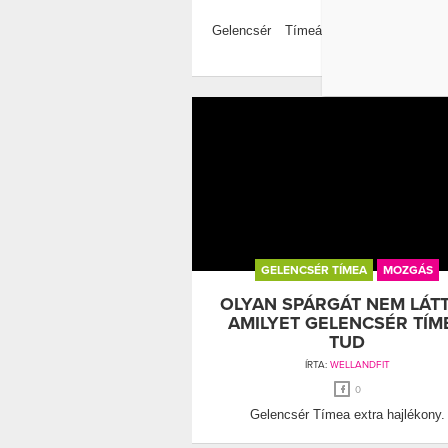
0
Gelencsér Tímeának tényleg létel
mozgás.
GELENCSÉR TÍMEA
MOZGÁS
OLYAN SPÁRGÁT NEM LÁTT
AMILYET GELENCSÉR TÍM
TUD
ÍRTA:
WELLANDFIT
0
Gelencsér Tímea extra hajlékony.