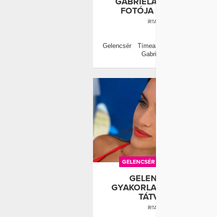
GABRIELA SPANIC KÖZÖ
FOTÓJA MINDENT VISZ
ÍRTA:
WELLANDFIT
0
Gelencsér Tímea kulisszatitkot is e
Gabriela Spanicról.
GELENCSÉR TÍMEA
GYAKORLAT
GELENCSÉR TÍMEA
GYAKORLATÁTÓL A SZÁD 
TÁTVA MARAD
ÍRTA:
WELLANDFIT