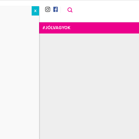
X
RÁT
CUKOR
FOGADOM
#JÓLVAGYOK