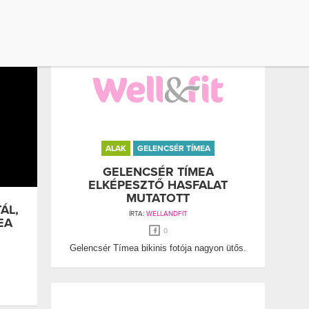
eme a
ALAK
GELENCSÉR TÍMEA
GELENCSÉR TÍMEA
ELKÉPESZTŐ HASFALAT
MUTATOTT
ÁL,
ÍRTA:
WELLANDFIT
EA
0
Gelencsér Tímea bikinis fotója nagyon ütős.