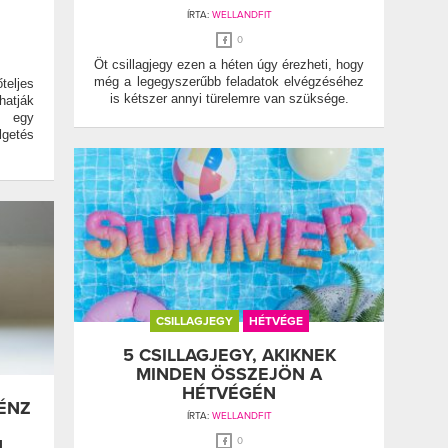
ÍRTA:
WELLANDFIT
0
Öt csillagjegy ezen a héten úgy érezheti, hogy
még a legegyszerűbb feladatok elvégzéséhez
őteljes
is kétszer annyi türelemre van szüksége.
hatják
n egy
lgetés
CSILLAGJEGY
HÉTVÉGE
5 CSILLAGJEGY, AKIKNEK
MINDEN ÖSSZEJÖN A
HÉTVÉGÉN
PÉNZ
ÍRTA:
WELLANDFIT
N
0