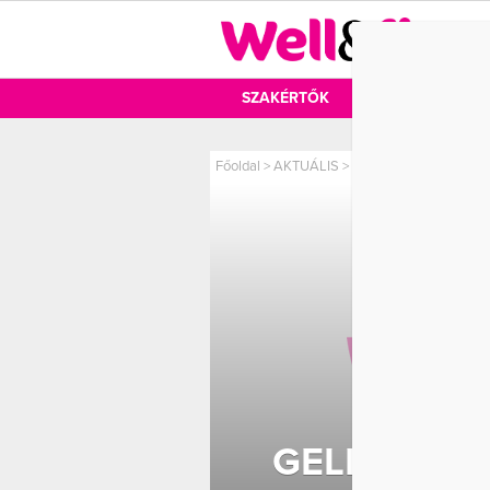
DIÉTA
SZAKÉRTŐK
DIÉTA
MOZ
Főoldal
>
AKTUÁLIS
>
Gelencsér Tímea bomba
GELENCSÉR