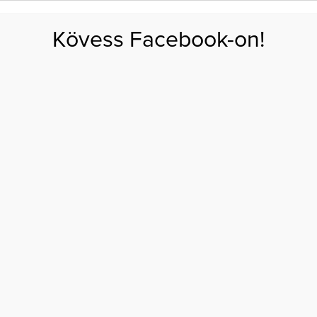
FOGYÁS
EDZÉS
ZSÍRÉGETÉS
KEREKFENÉK
HASIZOM
FEHÉRJE
SZÉNHID
Kövess Facebook-on!
GÁS
EGÉSZSÉG
ÉTRENDEK
SZÉPSÉG
AKTUÁLIS
, de meg is dolgozik érte
 TÍMEA BOMBA, DE