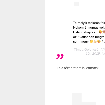
Te melyik tesiórás fe
Nekem 3 mumus volt…
kislabdahajítás…
az Exatlonban megtan
sem megy
#t
Tímea Gelencsér
(@t
10., 2019, i
És a félmaratont is lefutotta: