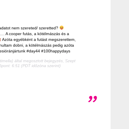
ladatot nem szereted/ szeretted?
. A cooper futás, a kötélmászás és a
Azóta egyébként a futást megszerettem,
ultam dobni, a kötélmászás pedig azóta
esióránjártunk #day44 #100happydays
imella) által megosztott bejegyzés, Szept
dőpont: 6:51 (PDT időzóna szerint)