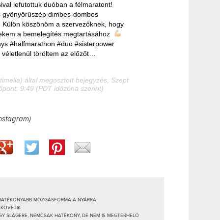
ival lefutottuk duóban a félmaratont!
s gyönyörűszép dimbes-dombos
k
Külön köszönöm a szervezőknek, hogy
nekem a bemelegítés megtartásához
s #halfmarathon #duo #sisterpower
életlenül töröltem az előzőt…
imella) által megosztott bejegyzés, Szept
dőpont: 9:49 (PDT időzóna szerint)
Instagram)
EGHATÉKONYABB MOZGÁSFORMA A NYÁRRA
LKÖVETIK
Y SLÁGERE, NEMCSAK HATÉKONY, DE NEM IS MEGTERHELŐ