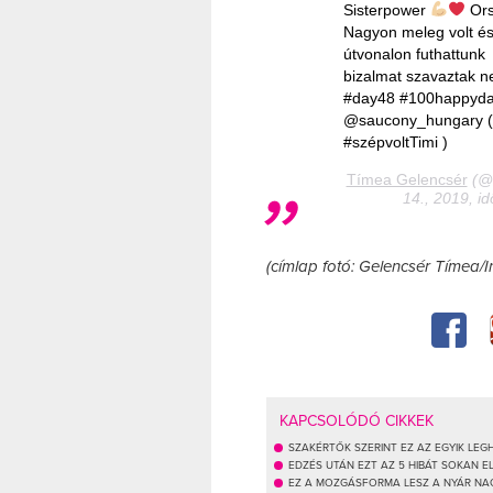
Sisterpower
Ors
Nagyon meleg volt é
útvonalon futhattun
bizalmat szavaztak 
#day48 #100happyday
@saucony_hungary ( v
#szépvoltTimi )
Tímea Gelencsér
(@t
14., 2019, i
(címlap fotó: Gelencsér Tímea/
KAPCSOLÓDÓ CIKKEK
SZAKÉRTŐK SZERINT EZ AZ EGYIK L
EDZÉS UTÁN EZT AZ 5 HIBÁT SOKAN E
EZ A MOZGÁSFORMA LESZ A NYÁR NAG