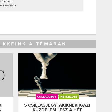
 A POPSIT
GY KEDVENCE
CIKKEINK A TÉMÁBAN
CSILLAGJEGY
HÉTKEZDÉS
K
5 CSILLAGJEGY, AKIKNEK IGAZI
A
KÜZDELEM LESZ A HÉT