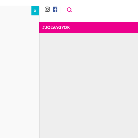
X
RÁT
CUKOR
FOGADOM
#JÓLVAGYOK