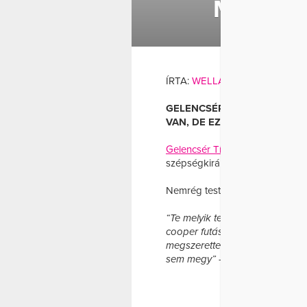
MEG IS
EDZÉS
ÍRTA:
WELLANDFIT
GELENCSÉR TÍMEA MISS W
VAN, DE EZÉRT SOKAT IS TES
Gelencsér Tímea
közösségi olda
szépségkirálynő az Exatlonban is 
Nemrég testnevelés órán is járt:
“Te melyik tesiórás feladatot 
cooper futás, a kötélmászás és
megszerettem, az Exatlonban 
sem megy”
– írta fotójához Gel