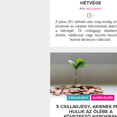
HÉTVÉGE
ÍRTA:
WELLANDFIT
0
A július 29-i telihold után még mindig er
érzelmek és váratlan felismerések alakít
a hétvégét. Öt csillagjegy életébe
döntés, találkozás vagy őszinte beszé
hozhat látványos változást.
CSILLAGJEGY
ELŐREJELZÉS
5 CSILLAGJEGY, AKIKNEK 
HULLIK AZ ÖLÉBE A
KÖVETKEZŐ NAPOKBA