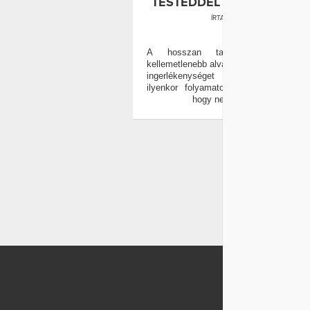
TESTEDDEL A TARTÓS HŐ
ÍRTA:
WELLANDFIT
0
A hosszan tartó kánikula ne
kellemetlenebb alvást, fáradtabb reggele
ingerlékenységet jelent. A szervez
ilyenkor folyamatosan dolgoznia kell
hogy ne melegedjen túl.