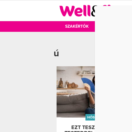
DIÉTA
SZAKÉRTŐK
DIÉTA
MOZ
ú
HŐSÉG
TARTÓS
EZT TESZI VALÓJÁBAN 