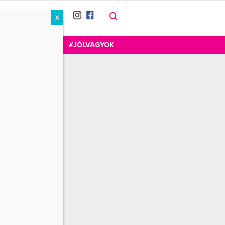
X
RÁT
CUKOR
FOGADOM
#JÓLVAGYOK