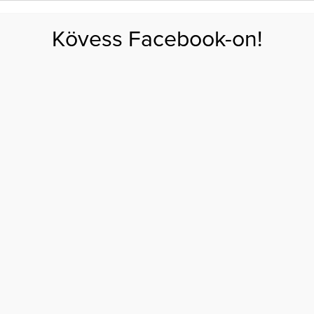
FOGYÁS
EDZÉS
ZSÍRÉGETÉS
KEREKFENÉK
HASIZOM
FEHÉRJE
SZÉNHID
Kövess Facebook-on!
GÁS
EGÉSZSÉG
ÉTRENDEK
SZÉPSÉG
AKTUÁLIS
ALVÁSSZAKÉRTŐ
FÁRADTSÁG
A
SOKAN ESTE 10 UTÁN