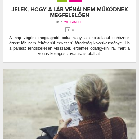
JELEK, HOGY A LÁB VÉNÁI NEM MŰKÖDNEK
MEGFELELŐEN
ÍRTA:
WELLANDFIT
0
A nap végére megdagadó boka vagy a szokatlanul nehéznek
érzett láb nem feltétlenül egyszerű fáradtság következménye. Ha
a panasz rendszeresen visszatér, érdemes odafigyelni rá, mert a
vénás keringés zavarára is utalhat.