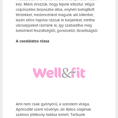
kéz. Máris érezzük, hogy fejünk kitisztul. Végül
csípőszéles terpeszbe állva, enyhén behajlított
térdekkel, medencénket magunk alá billentve,
lazán előre hajolva rázzuk le karjainkat, mintha
vízcseppeket ráznánk le, így szabadítva meg
belsőnket feszültségtől, gondoktól, fáradtságtól.
A csodálatos rózsa
Ami nem csak gyönyörű, a szerelem virága,
Aphrodité szent növénye, de illatos olajának
számos jótékony hatása ismert. Tartsunk