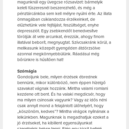
magunknál egy üvegcse rózsavizet: bármelyik
keleti fűszeresnél beszerezhető, és még a
pénztárcánkba sem kell mélyre nyúlni érte. Az illata
önmagában csiklandozza érzékeinket, de
elűzhetünk vele fejfájást, feszültséget, enyhe
depressziót. Egy zsebkendőt benedvesítve
töröljük át vele arcunkat, érezzük, ahogy finom
illatával beborít, megnyugtat. Szívcsakránk körül, a
mellkasunk közepét gyengéden átdörzsölve
azonnal megkönnyebbülünk. Ráadásul még
bőrünkre is hűsítően hat!
Szómágia
Gondoljunk bele, milyen érzések ébrednek
bennünk, mikor különböző, nem éppen hízelgő
szavakat vágnak hozzánk. Mintha valami romlani
kezdene ott bent. És ha valaki megdicsér, hogy
ma milyen csinosak vagyunk? Vagy az idős néni
csak annyit mond a felajánlott ülőhelyért, hogy
„köszönöm, kedves”? Mintha virágok nyílnának a
lelkünkben. Magunknak is megadhatjuk ezeket a
jó érzéseket, ha kibillent egyensúlyunkat
szeretnénk helyre tenni. Elég egy kicsit befelé