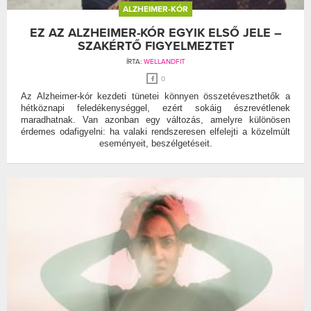
ALZHEIMER-KÓR
EZ AZ ALZHEIMER-KÓR EGYIK ELSŐ JELE –
SZAKÉRTŐ FIGYELMEZTET
ÍRTA:
WELLANDFIT
0
Az Alzheimer-kór kezdeti tünetei könnyen összetéveszthetők a
hétköznapi feledékenységgel, ezért sokáig észrevétlenek
maradhatnak. Van azonban egy változás, amelyre különösen
érdemes odafigyelni: ha valaki rendszeresen elfelejti a közelmúlt
eseményeit, beszélgetéseit.