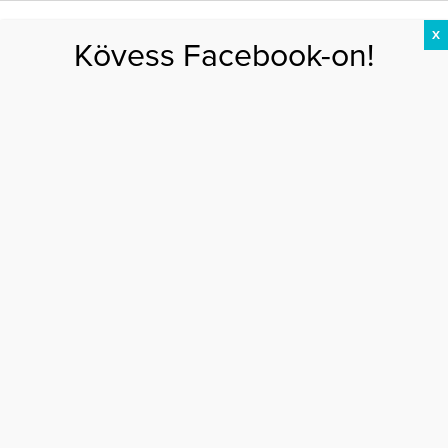
X
Kövess Facebook-on!
DIÉTA
FOGYÁS
EDZÉS
ZSÍRÉGETÉS
KEREKFENÉK
HASIZOM
FEHÉRJE
Főoldal
>
EGÉSZSÉG
>
Stresszoldó varázslatok
STRESSZOLDÓ VARÁZSLATOK