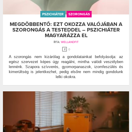
PSZICHIÁTER
SZORONGÁS
MEGDÖBBENTŐ: EZT OKOZZA VALÓJÁBAN A
SZORONGÁS A TESTEDDEL – PSZICHIÁTER
MAGYARÁZZA EL
ÍRTA:
WELLANDFIT
0
A szorongás nem kizárólag a gondolatainkat befolyásolja: az
egész szervezet képes úgy reagálni, mintha valódi veszélyben
lennénk. Szapora szívverés, gyomorpanaszok, izomfeszülés és
kimerültség is jelentkezhet, pedig elsőre nem mindig gondolunk
lelki okokra.