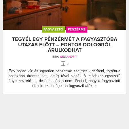
FAGYASZTÓ
PÉNZÉRME
TEGYÉL EGY PÉNZÉRMÉT A FAGYASZTÓBA
UTAZÁS ELŐTT – FONTOS DOLOGRÓL
ÁRULKODHAT
ÍRTA:
WELLANDFIT
0
Egy pohár víz és egyetlen pénzérme segíthet kideríteni, történt-e
hosszabb áramszünet, amíg távol voltál. A módszer egyszerű
figyelmeztető jel, de önmagában nem dönti el, hogy a fagyasztott
ételek biztonságosan fogyaszthatók-e.