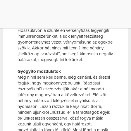
ELÉG CSINÁLNI, ÉS ÉREZNI FOGJUK, HOGY
[…]
Szervezetünk állandó készültségben, idegeink
kifeszítve, s nincs egy lélegzetvételnyi pihenő.
Hosszútávon a szüntelen versenyfutás legyengíti
immunrendszerünket, a sok lenyelt feszültség
gyomorfekélyhez vezet, vérnyomásunk az egekbe
szökik. Akkor hát nincs mit tenni? Íme néhány
„hétköznapi varázslat”, ami segít kimosni a negatív
hatásokat, megnyugtatni lelkünket.
Gyógyító mozdulatok
Még hinni sem kell benne, elég csinálni, és érezni
fogjuk, hogy megkönnyebbülünk. Ráadásul
észrevétlenül elvégezhetjük akár a női mosdó
jótékony magányában a következőket. Először
néhány határozott kilégzéssel enyhítsünk a
nyomáson. Lazán rázzuk le karjainkat. Sorra,
minden ujjunkról „húzzuk le” a fáradtságot: egyik
öklünket lazán összezárva, közé fogva másik
kezünk ujjait egyenként, egy határozott
mozdulattal a tövektől kifelé. Most jöhet a másik