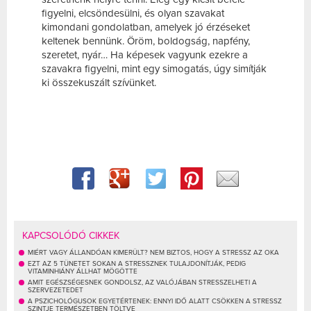
figyelni, elcsöndesülni, és olyan szavakat
kimondani gondolatban, amelyek jó érzéseket
keltenek bennünk. Öröm, boldogság, napfény,
szeretet, nyár… Ha képesek vagyunk ezekre a
szavakra figyelni, mint egy simogatás, úgy simítják
ki összekuszált szívünket.
KAPCSOLÓDÓ CIKKEK
MIÉRT VAGY ÁLLANDÓAN KIMERÜLT? NEM BIZTOS, HOGY A STRESSZ AZ OKA
EZT AZ 5 TÜNETET SOKAN A STRESSZNEK TULAJDONÍTJÁK, PEDIG
VITAMINHIÁNY ÁLLHAT MÖGÖTTE
AMIT EGÉSZSÉGESNEK GONDOLSZ, AZ VALÓJÁBAN STRESSZELHETI A
SZERVEZETEDET
A PSZICHOLÓGUSOK EGYETÉRTENEK: ENNYI IDŐ ALATT CSÖKKEN A STRESSZ
SZINTJE TERMÉSZETBEN TÖLTVE