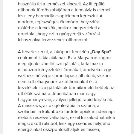
használja fel a természet kincseit. Az itt épülő
otthonok fürdőszobájában a termálvíz is elérhet
lesz, egy harmadik csaptelepen keresztül. A
modern, egészséges életmódot helyezték
előtérbe a tervezők, amikor megszületett a
gondolat, hogy ezt a gyógyerejű vízforrást
kihasználva tervezzenek otthonokat.
A tervek szerint, a lakópark területén
„Day Spa”
centrumot is kialakítanak. Ez a Magyarországon
még újnak számító szolgáltatás, tartalmazza
mindazon kényeztetési formákat, amelyeket egy
wellness hétvége során tapasztalhatunk, viszont
nem kell elhagynunk az otthonunkat és a
kezelések, szolgáltatások bármikor elérhetőek az
ott élők számára. Amerikában már nagy
hagyománya van, az ilyen jellegű rapid kúráknak.
A masszázs, az oxigénterápia, a szauna, a
szolárium, a különböző fürdőterápiák mindennapi
életünk részévé válhatnak, ezzel kiszakadhatunk a
megszokott rutinból, lesz egy csendes hely, ahol
energiáinkat összpontosíthatjuk és frissen,