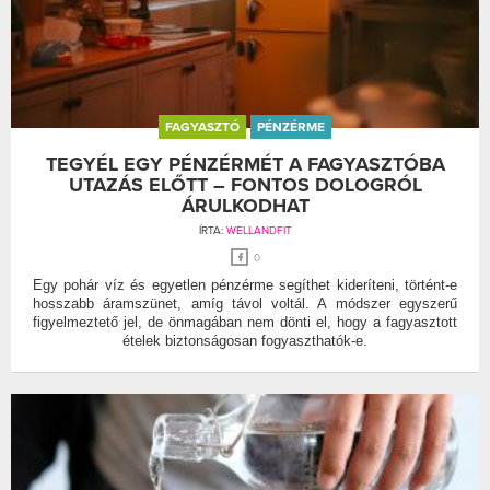
FAGYASZTÓ
PÉNZÉRME
TEGYÉL EGY PÉNZÉRMÉT A FAGYASZTÓBA
UTAZÁS ELŐTT – FONTOS DOLOGRÓL
ÁRULKODHAT
ÍRTA:
WELLANDFIT
0
Egy pohár víz és egyetlen pénzérme segíthet kideríteni, történt-e
hosszabb áramszünet, amíg távol voltál. A módszer egyszerű
figyelmeztető jel, de önmagában nem dönti el, hogy a fagyasztott
ételek biztonságosan fogyaszthatók-e.