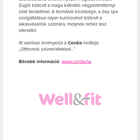
Zugló biztosít a maga kétmillió négyzetméternyi
zöld területével. A termálvíz közelsége, a day spa
szolgáltatásai olyan kuriózumot biztosít a
lakásvásárlók számára, melynek nehéz lesz
ellenállni.
Itt valóban érvényesül a
Cordia
mottója:
„Otthonok szívvel
lélekkel…”
Bővebb információ
:
www.cordia.hu