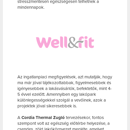
stresszmentesen egészségesen telhetnek a
mindennapok.
Az ingatlanpiaci megfigyelések, azt mutatják, hogy
ma már jóval tájékozottabbak, figyelmesebbek és
igényesebbek a lakásvásárlók, befektetők, mint 4-
5 évvel ezelőtt. Amennyiben egy lakópark
különlegességekkel szolgál a vevőinek, azok a
projektek jóval sikeresebbek is.
A
Cordia Thermal Zugló
tervezésekor, fontos
szempont volt az egészség előtérbe helyezése, a
csendes, zöld lakókörnyezet megléte, amelyet