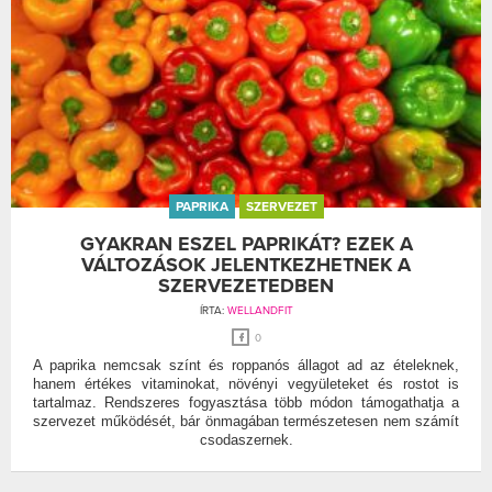
PAPRIKA
SZERVEZET
GYAKRAN ESZEL PAPRIKÁT? EZEK A
VÁLTOZÁSOK JELENTKEZHETNEK A
SZERVEZETEDBEN
ÍRTA:
WELLANDFIT
0
A paprika nemcsak színt és roppanós állagot ad az ételeknek,
hanem értékes vitaminokat, növényi vegyületeket és rostot is
tartalmaz. Rendszeres fogyasztása több módon támogathatja a
szervezet működését, bár önmagában természetesen nem számít
csodaszernek.