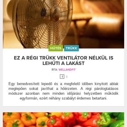
HŰTÉS
TRÜKK
EZ A RÉGI TRÜKK VENTILÁTOR NÉLKÜL IS
LEHŰTI A LAKÁST
ÍRTA:
WELLANDFIT
0
Egy benedvesített lepedő és a megfelelő időben kinyitott ablak
meglepően sokat javíthat a hőérzeten. A régi párologtatásos
módszer azonban nem minden időjárási helyzetben működik
egyformán, ezért néhány szabályt érdemes betartani.