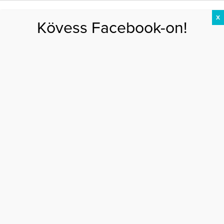
X
Kövess Facebook-on!
DIÉTA
FOGYÁS
EDZÉS
ZSÍRÉGETÉS
KEREKFENÉK
HASIZOM
FEHÉRJE
Főoldal
>
EGÉSZSÉG
>
Harmóniában otthon – Termállakások Zuglóban
HARMÓNIÁBAN OTTHON –