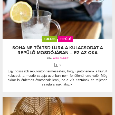
KULACS
REPÜLŐ
SOHA NE TÖLTSD ÚJRA A KULACSODAT A
REPÜLŐ MOSDÓJÁBAN – EZ AZ OKA
ÍRTA:
WELLANDFIT
0
Egy hosszabb repülőúton természetes, hogy újratöltenénk a kiürült
kulacsot, a mosdó csapja azonban nem feltétlenül erre való. Még
akkor is érdemes óvatosnak lenni, ha a víz tisztának és teljesen
szagtalannak látszik.