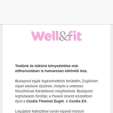
ITT ÉPÜLŐ OTTHONOK FÜRDŐSZOBÁJÁBAN A
[…]
Testünk és lelkünk kényeztetése már
otthonunkban is hamarosan elérhető lesz.
Budapest egyik legkedveltebb területén, Zuglóban
olyan lakások épülnek, melyek a wellness
filozófiának tökéletesen megfelelnek. Budapest
legfiatalabb fürdője, a Paskál strand közelében
épül a
Cordia Thermal Zugló
. A
Cordia Zrt.
Legújabb fejlesztése során egyedi módon