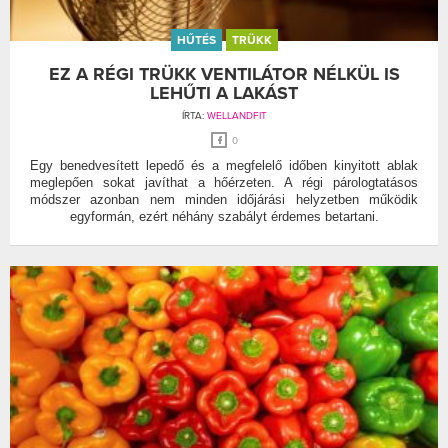
HŰTÉS
TRÜKK
EZ A RÉGI TRÜKK VENTILÁTOR NÉLKÜL IS
LEHŰTI A LAKÁST
ÍRTA:
WELLANDFIT
0
Egy benedvesített lepedő és a megfelelő időben kinyitott ablak
meglepően sokat javíthat a hőérzeten. A régi párologtatásos
módszer azonban nem minden időjárási helyzetben működik
egyformán, ezért néhány szabályt érdemes betartani.