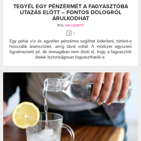
TEGYÉL EGY PÉNZÉRMÉT A FAGYASZTÓBA
UTAZÁS ELŐTT – FONTOS DOLOGRÓL
ÁRULKODHAT
ÍRTA:
WELLANDFIT
0
Egy pohár víz és egyetlen pénzérme segíthet kideríteni, történt-e
hosszabb áramszünet, amíg távol voltál. A módszer egyszerű
figyelmeztető jel, de önmagában nem dönti el, hogy a fagyasztott
ételek biztonságosan fogyaszthatók-e.