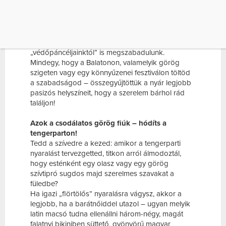
Langyos nyári esték, vad szemezések és forró
ölelések – a flörtölésre, ismerkedésre talán a nyár
a legalkalmasabb évszak, hiszen ilyenkor a vastag
ruháink mellett egy kicsit a lelki
„védőpáncéljainktól” is megszabadulunk.
Mindegy, hogy a Balatonon, valamelyik görög
szigeten vagy egy könnyűzenei fesztiválon töltöd
a szabadságod – összegyűjtöttük a nyár legjobb
pasizós helyszíneit, hogy a szerelem bárhol rád
találjon!
Azok a csodálatos görög fiúk – hódíts a
tengerparton!
Tedd a szívedre a kezed: amikor a tengerparti
nyaralást tervezgetted, titkon arról álmodoztál,
hogy esténként egy olasz vagy egy görög
szívtipró sugdos majd szerelmes szavakat a
füledbe?
Ha igazi „flörtölős” nyaralásra vágysz, akkor a
legjobb, ha a barátnőiddel utazol – ugyan melyik
latin macsó tudna ellenállni három-négy, magát
falatnyi bikiniben süttető, gyönyörű magyar