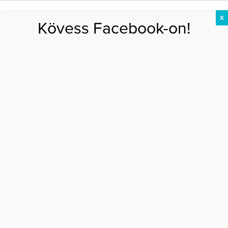
X
Kövess Facebook-on!
DIÉTA
FOGYÁS
EDZÉS
ZSÍRÉGETÉS
KEREKFENÉK
HASIZOM
FEHÉRJE
Főoldal
>
EGÉSZSÉG
>
A legjobb pasizós helyszínek nyárra
A LEGJOBB PASIZÓS HELYSZÍNEK NYÁRRA