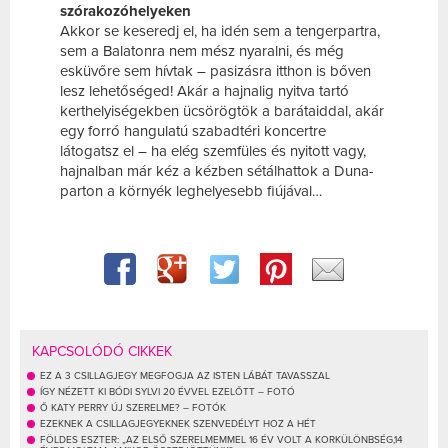
szórakozóhelyeken
Akkor se keseredj el, ha idén sem a tengerpartra,
sem a Balatonra nem mész nyaralni, és még
esküvőre sem hívtak – pasizásra itthon is bőven
lesz lehetőséged! Akár a hajnalig nyitva tartó
kerthelyiségekben ücsörögtök a barátaiddal, akár
egy forró hangulatú szabadtéri koncertre
látogatsz el – ha elég szemfüles és nyitott vagy,
hajnalban már kéz a kézben sétálhattok a Duna-
parton a környék leghelyesebb fiújával…
KAPCSOLÓDÓ CIKKEK
EZ A 3 CSILLAGJEGY MEGFOGJA AZ ISTEN LÁBÁT TAVASSZAL
ÍGY NÉZETT KI BÓDI SYLVI 20 ÉVVEL EZELŐTT – FOTÓ
Ő KATY PERRY ÚJ SZERELME? – FOTÓK
EZEKNEK A CSILLAGJEGYEKNEK SZENVEDÉLYT HOZ A HÉT
FÖLDES ESZTER: „AZ ELSŐ SZERELMEMMEL 16 ÉV VOLT A KORKÜLÖNBSÉG,14