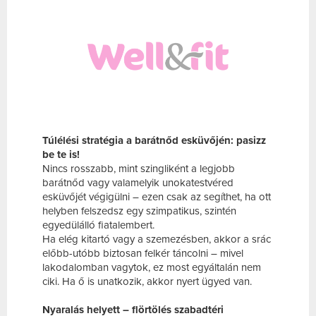
Túlélési stratégia a barátnőd esküvőjén: pasizz
be te is!
Nincs rosszabb, mint szingliként a legjobb
barátnőd vagy valamelyik unokatestvéred
esküvőjét végigülni – ezen csak az segíthet, ha ott
helyben felszedsz egy szimpatikus, szintén
egyedülálló fiatalembert.
Ha elég kitartó vagy a szemezésben, akkor a srác
előbb-utóbb biztosan felkér táncolni – mivel
lakodalomban vagytok, ez most egyáltalán nem
ciki. Ha ő is unatkozik, akkor nyert ügyed van.
Nyaralás helyett – flörtölés szabadtéri