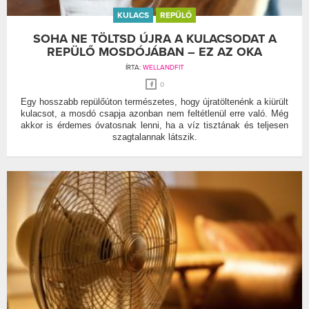
KULACS
REPÜLŐ
SOHA NE TÖLTSD ÚJRA A KULACSODAT A
REPÜLŐ MOSDÓJÁBAN – EZ AZ OKA
ÍRTA:
WELLANDFIT
0
Egy hosszabb repülőúton természetes, hogy újratöltenénk a kiürült
kulacsot, a mosdó csapja azonban nem feltétlenül erre való. Még
akkor is érdemes óvatosnak lenni, ha a víz tisztának és teljesen
szagtalannak látszik.