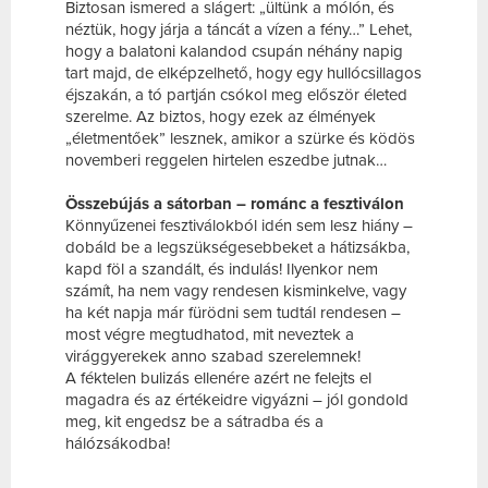
Biztosan ismered a slágert: „ültünk a mólón, és
néztük, hogy járja a táncát a vízen a fény…” Lehet,
hogy a balatoni kalandod csupán néhány napig
tart majd, de elképzelhető, hogy egy hullócsillagos
éjszakán, a tó partján csókol meg először életed
szerelme. Az biztos, hogy ezek az élmények
„életmentőek” lesznek, amikor a szürke és ködös
novemberi reggelen hirtelen eszedbe jutnak…
Összebújás a sátorban – románc a fesztiválon
Könnyűzenei fesztiválokból idén sem lesz hiány –
dobáld be a legszükségesebbeket a hátizsákba,
kapd föl a szandált, és indulás! Ilyenkor nem
számít, ha nem vagy rendesen kisminkelve, vagy
ha két napja már fürödni sem tudtál rendesen –
most végre megtudhatod, mit neveztek a
virággyerekek anno szabad szerelemnek!
A féktelen bulizás ellenére azért ne felejts el
magadra és az értékeidre vigyázni – jól gondold
meg, kit engedsz be a sátradba és a
hálózsákodba!