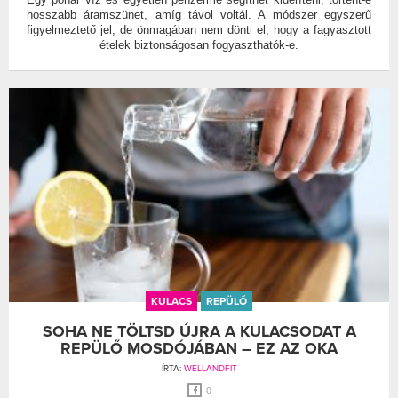
hosszabb áramszünet, amíg távol voltál. A módszer egyszerű
figyelmeztető jel, de önmagában nem dönti el, hogy a fagyasztott
ételek biztonságosan fogyaszthatók-e.
KULACS
REPÜLŐ
SOHA NE TÖLTSD ÚJRA A KULACSODAT A
REPÜLŐ MOSDÓJÁBAN – EZ AZ OKA
ÍRTA:
WELLANDFIT
0