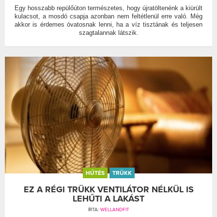
Egy hosszabb repülőúton természetes, hogy újratöltenénk a kiürült
kulacsot, a mosdó csapja azonban nem feltétlenül erre való. Még
akkor is érdemes óvatosnak lenni, ha a víz tisztának és teljesen
szagtalannak látszik.
HŰTÉS
TRÜKK
EZ A RÉGI TRÜKK VENTILÁTOR NÉLKÜL IS
LEHŰTI A LAKÁST
ÍRTA:
WELLANDFIT