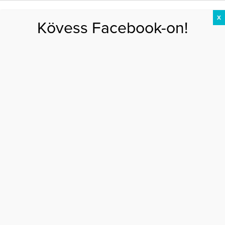
X
Kövess Facebook-on!
DIÉTA
FOGYÁS
EDZÉS
ZSÍRÉGETÉS
KEREKFENÉK
HASIZOM
FEHÉRJE
Főoldal
>
EGÉSZSÉG
>
Tuti tippek: így szabadulj meg a stressztől
TUTI TIPPEK: ÍGY SZABADULJ MEG A