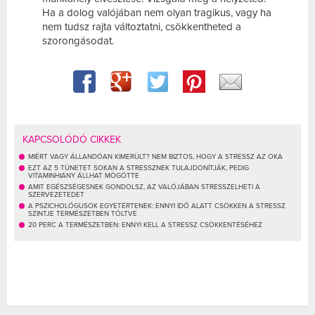
Ha a dolog valójában nem olyan tragikus, vagy ha
nem tudsz rajta változtatni, csökkentheted a
szorongásodat.
KAPCSOLÓDÓ CIKKEK
MIÉRT VAGY ÁLLANDÓAN KIMERÜLT? NEM BIZTOS, HOGY A STRESSZ AZ OKA
EZT AZ 5 TÜNETET SOKAN A STRESSZNEK TULAJDONÍTJÁK, PEDIG
VITAMINHIÁNY ÁLLHAT MÖGÖTTE
AMIT EGÉSZSÉGESNEK GONDOLSZ, AZ VALÓJÁBAN STRESSZELHETI A
SZERVEZETEDET
A PSZICHOLÓGUSOK EGYETÉRTENEK: ENNYI IDŐ ALATT CSÖKKEN A STRESSZ
SZINTJE TERMÉSZETBEN TÖLTVE
20 PERC A TERMÉSZETBEN: ENNYI KELL A STRESSZ CSÖKKENTÉSÉHEZ