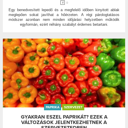
0
Egy benedvesített lepedő és a megfelelő időben kinyitott ablak
meglepően sokat javíthat a hőérzeten. A régi párologtatásos
módszer azonban nem minden időjárási helyzetben működik
egyformán, ezért néhány szabályt érdemes betartani.
PAPRIKA
SZERVEZET
GYAKRAN ESZEL PAPRIKÁT? EZEK A
VÁLTOZÁSOK JELENTKEZHETNEK A
SZERVEZETEDBEN