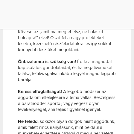
kezelésében; gondolkodjunk pozitívan, és
keresünk minden helyzetben valami jót.
A halogatás királynője ne legyél!
Kövesd az „amit ma megtehetsz, ne halaszd
holnapra!” elvet! Oszd fel a nagy projekteket
kisebb, kezelhető részfeladatokra, és így sokkal
könnyebb lesz őket megoldani.
Önbizalomra is szükség van!
Írd le a magaddal
kapcsolatos gondolataidat, és ha negatívumokat
találsz, felülvizsgálva inkább legyél magad legjobb
barátja!
Keress elfoglaltságot!
A legjobb módszer az
aggodalom elfelejtésére a téma váltás. Beszélgess
a barátnőddel, sportolj vagy végezz olyan
tevékenységet, ami teljes figyelmet igényel.
Ne feledd
, sokszor olyan dolgok miatt aggódunk,
amik felett nincs irányításunk, mint például a
munkahely elvesztése. Vizsgáld meg a helyzeted!