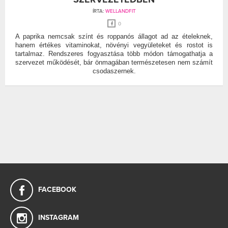
ÍRTA:
WELLANDFIT
0
A paprika nemcsak színt és roppanós állagot ad az ételeknek,
hanem értékes vitaminokat, növényi vegyületeket és rostot is
tartalmaz. Rendszeres fogyasztása több módon támogathatja a
szervezet működését, bár önmagában természetesen nem számít
csodaszernek.
FACEBOOK
INSTAGRAM