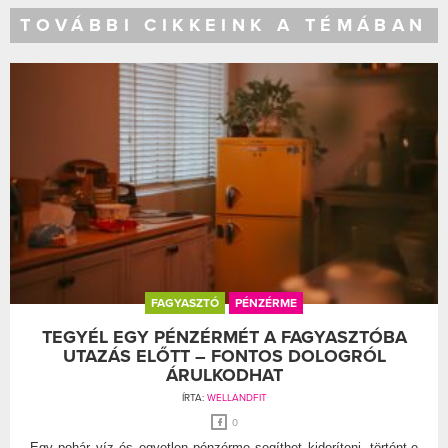
TOVÁBBI CIKKEINK A TÉMÁBAN
FAGYASZTÓ
PÉNZÉRME
TEGYÉL EGY PÉNZÉRMÉT A FAGYASZTÓBA
UTAZÁS ELŐTT – FONTOS DOLOGRÓL
ÁRULKODHAT
ÍRTA:
WELLANDFIT
0
Egy pohár víz és egyetlen pénzérme segíthet kideríteni, történt-e