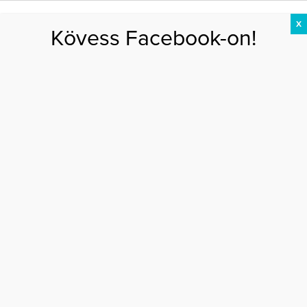
X
Kövess Facebook-on!
DIÉTA
FOGYÁS
EDZÉS
ZSÍRÉGETÉS
KEREKFENÉK
HASIZOM
FEHÉRJE
Főoldal
>
AKTUÁLIS
>
Véralvadási betegség a vetélés mögött?
VÉRALVADÁSI BETEGSÉG A VETÉLÉS