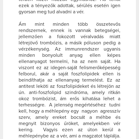
ezek a tényezők adottak, sérülés esetén igen
gyorsan meg tud alvadni a vér.
Ám mint minden több összetevős
rendszernek, ennek is vannak betegségei,
jellemzően a fokozott véralvadás miatt
létrejövő trombózis, a másik póluson pedig a
vérzékenység. Az immunrendszer ugyanis
minden bonyolult anyag ellen képes
ellenanyagot termelni, ha az nem saját. Ha
viszont ez az idegen-saját felismerőképesség
felborul, akár a saját foszfolipidek ellen is
beindíthatja az ellenanyag termelést. Ez az
antitest leköti az foszfolipideket és létrejön az
ún. anti-foszfolipid szindróma, amely ritkán
okoz trombózist, ám erős kihatása lehet a
terhességre. A jelenség megértéséhez tudni
kell, hogy a méhlepény egy nagyon agresszív
szerv, amely ereket bocsát a méhbe és
megnyit bizonyos űröket, amelyekben vér
kering. Vagyis ezen az úton kerül a
méhlepénybe az a vér, ami a magzatot táplálja.