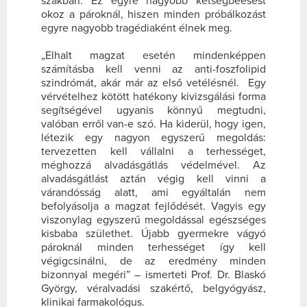
szakban. Ez egyre nagyobb kétségbeesést
okoz a pároknál, hiszen minden próbálkozást
egyre nagyobb tragédiaként élnek meg.
„Elhalt magzat esetén mindenképpen
számításba kell venni az anti-foszfolipid
szindrómát, akár már az első vetélésnél. Egy
vérvételhez kötött hatékony kivizsgálási forma
segítségével ugyanis könnyű megtudni,
valóban erről van-e szó. Ha kiderül, hogy igen,
létezik egy nagyon egyszerű megoldás:
tervezetten kell vállalni a terhességet,
méghozzá alvadásgátlás védelmével. Az
alvadásgátlást aztán végig kell vinni a
várandósság alatt, ami egyáltalán nem
befolyásolja a magzat fejlődését. Vagyis egy
viszonylag egyszerű megoldással egészséges
kisbaba születhet. Újabb gyermekre vágyó
pároknál minden terhességet így kell
végigcsinálni, de az eredmény minden
bizonnyal megéri” – ismerteti Prof. Dr. Blaskó
György, véralvadási szakértő, belgyógyász,
klinikai farmakológus.