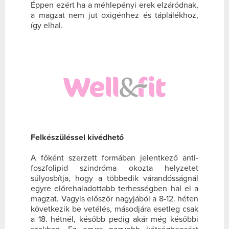
Éppen ezért ha a méhlepényi erek elzáródnak,
a magzat nem jut oxigénhez és táplálékhoz,
így elhal.
Felkészüléssel kivédhető
A főként szerzett formában jelentkező anti-
foszfolipid szindróma okozta helyzetet
súlyosbítja, hogy a többedik várandósságnál
egyre előrehaladottabb terhességben hal el a
magzat. Vagyis először nagyjából a 8-12. héten
következik be vetélés, másodjára esetleg csak
a 18. hétnél, később pedig akár még későbbi