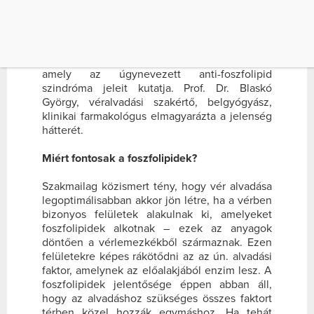
ALAKULNAK KI, AMELYEKET FOSZFOLIPIDEK
ALKOTNAK – EZEK AZ ANYAGOK DÖNTŐEN
[…]
Egy olyan vérvizsgálaton érdemes részt venni,
amely az úgynevezett anti-foszfolipid
szindróma jeleit kutatja. Prof. Dr. Blaskó
György, véralvadási szakértő, belgyógyász,
klinikai farmakológus elmagyarázta a jelenség
hátterét.
Miért fontosak a foszfolipidek?
Szakmailag közismert tény, hogy vér alvadása
legoptimálisabban akkor jön létre, ha a vérben
bizonyos felületek alakulnak ki, amelyeket
foszfolipidek alkotnak – ezek az anyagok
döntően a vérlemezkékből származnak. Ezen
felületekre képes rákötődni az az ún. alvadási
faktor, amelynek az előalakjából enzim lesz. A
foszfolipidek jelentősége éppen abban áll,
hogy az alvadáshoz szükséges összes faktort
térben közel hozzák egymáshoz. Ha tehát