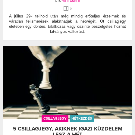
ÍRTA:
WELLANDFIT
0
A július 29-i telihold után még mindig erőteljes érzelmek és
váratlan felismerések alakíthatják a hétvégét. Öt csillagjegy
életében egy döntés, találkozás vagy őszinte beszélgetés hozhat
látványos változást.
CSILLAGJEGY
HÉTKEZDÉS
5 CSILLAGJEGY, AKIKNEK IGAZI KÜZDELEM
LESZ A HÉT