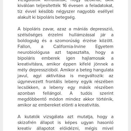
kiválóan teljesítették 16 évesen a feladatokat,
tíz évvel később négyszer nagyobb eséllyel
alakult ki bipoláris betegség.
A bipoláris zavar, azaz a mániás depresszió,
szélsőséges érzelmi hullámzással jár a
boldogság és a szomorúság érzése között.
Fallon, a California-Irvine Egyetem
neurobiológusa azt tapasztalta, hogy a
bipoláris emberek igen hajlamosak a
kreativitásra, amikor éppen kifelé jönnek a
mély depresszióból. Amikor a beteg hangulata
javul, agyi aktivitása is megváltozik: az
úgynevezett frontális lebeny egyik részében
lecsökken, a lebeny egy másik részében
azonban fellángol. A tudós szerint
megdöbbentő módon mindez akkor történik,
amikor az embereket elönti a kreativitás.
A kutatók vizsgálata azt mutatja, hogy a
skizofrén állapot is képes ugyan hasonló
kreatív állapotot előidézni, mégis mivel