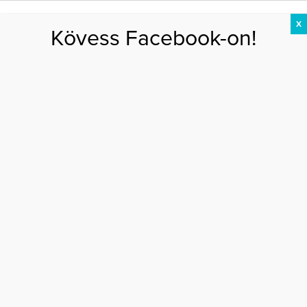
X
Kövess Facebook-on!
DIÉTA
FOGYÁS
EDZÉS
ZSÍRÉGETÉS
KEREKFENÉK
HASIZOM
FEHÉRJE
Főoldal
>
AKTUÁLIS
>
Zseni vagy őrült? A gén ugyanaz
ZSENI VAGY ŐRÜLT? A GÉN UGYANAZ