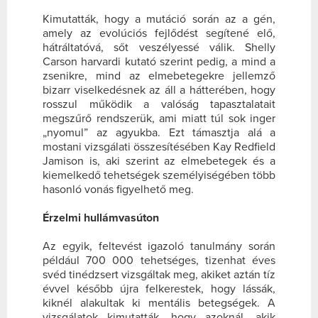
Kimutatták, hogy a mutáció során az a gén,
amely az evolúciós fejlődést segítené elő,
hátráltatóvá, sőt veszélyessé válik. Shelly
Carson harvardi kutató szerint pedig, a mind a
zsenikre, mind az elmebetegekre jellemző
bizarr viselkedésnek az áll a hátterében, hogy
rosszul működik a valóság tapasztalatait
megszűrő rendszerük, ami miatt túl sok inger
„nyomul” az agyukba. Ezt támasztja alá a
mostani vizsgálati összesítésében Kay Redfield
Jamison is, aki szerint az elmebetegek és a
kiemelkedő tehetségek személyiségében több
hasonló vonás figyelhető meg.
Érzelmi hullámvasúton
Az egyik, feltevést igazoló tanulmány során
például 700 000 tehetséges, tizenhat éves
svéd tinédzsert vizsgáltak meg, akiket aztán tíz
évvel később újra felkerestek, hogy lássák,
kiknél alakultak ki mentális betegségek. A
vizsgálatok kimutatták, hogy azoknál, akik