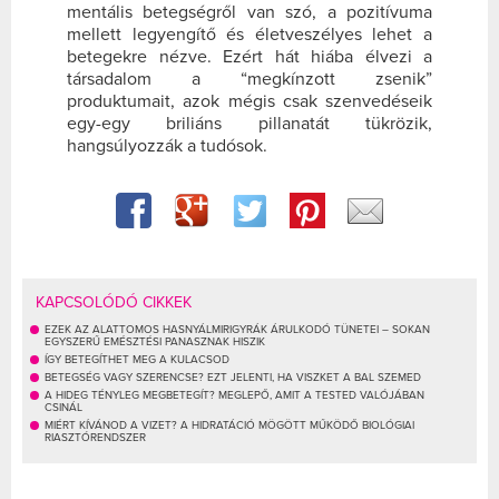
mentális betegségről van szó, a pozitívuma
mellett legyengítő és életveszélyes lehet a
betegekre nézve. Ezért hát hiába élvezi a
társadalom a “megkínzott zsenik”
produktumait, azok mégis csak szenvedéseik
egy-egy briliáns pillanatát tükrözik,
hangsúlyozzák a tudósok.
KAPCSOLÓDÓ CIKKEK
EZEK AZ ALATTOMOS HASNYÁLMIRIGYRÁK ÁRULKODÓ TÜNETEI – SOKAN
EGYSZERŰ EMÉSZTÉSI PANASZNAK HISZIK
ÍGY BETEGÍTHET MEG A KULACSOD
BETEGSÉG VAGY SZERENCSE? EZT JELENTI, HA VISZKET A BAL SZEMED
A HIDEG TÉNYLEG MEGBETEGÍT? MEGLEPŐ, AMIT A TESTED VALÓJÁBAN
CSINÁL
MIÉRT KÍVÁNOD A VIZET? A HIDRATÁCIÓ MÖGÖTT MŰKÖDŐ BIOLÓGIAI
RIASZTÓRENDSZER