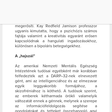
Yorkban tartott 5. World Science Fesztiválon
beszéltek. A Johns Hopkins Egyetem klinikai
pszichológusának állítása szerint a
„megkínzott zsenik” elméletet az általa
vizsgált 20-30 tudományos tanulmány is
megerősíti. Kay Redfield Jamison professzor
ugyanis kimutatta, hogy a pszichózis számos
fajtája valamint a kreativitás egyaránt erősen
kapcsolódnak a hangulati ingadozásokhoz,
különösen a bipoláris betegségekhez.
A „hajszál”
Az amerikai Nemzeti Mentális Egészség
Intézetének tudósai egyébként már korábban
felfedezték azt a DARP–32-nek elnevezett
gént, ami az intelligenciához és az elmezavar
egyik leggyakoribb formájához, a
skizofréniához is köthető. A tudósok szerint,
az emberek kétharmada örökli valamelyik
változatát ennek a génnek, melynek a szerepe
az információfeldolgozás segítése a
gondolatokat és tetteket összehangoló agyi