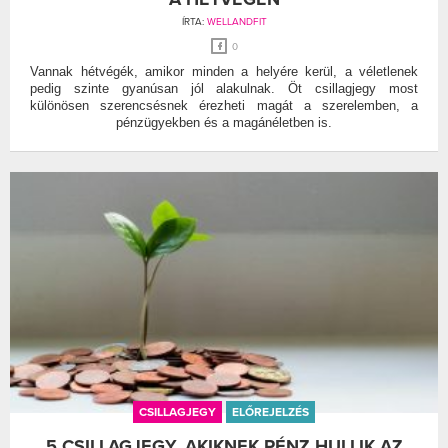
ÍRTA:
WELLANDFIT
0
Vannak hétvégék, amikor minden a helyére kerül, a véletlenek
pedig szinte gyanúsan jól alakulnak. Öt csillagjegy most
különösen szerencsésnek érezheti magát a szerelemben, a
pénzügyekben és a magánéletben is.
CSILLAGJEGY
ELŐREJELZÉS
5 CSILLAGJEGY, AKIKNEK PÉNZ HULLIK AZ