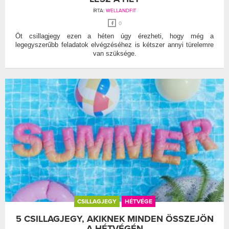
ÍRTA:
WELLANDFIT
0
Öt csillagjegy ezen a héten úgy érezheti, hogy még a
legegyszerűbb feladatok elvégzéséhez is kétszer annyi türelemre
van szüksége.
CSILLAGJEGY
HÉTVÉGE
5 CSILLAGJEGY, AKIKNEK MINDEN ÖSSZEJÖN
A HÉTVÉGÉN