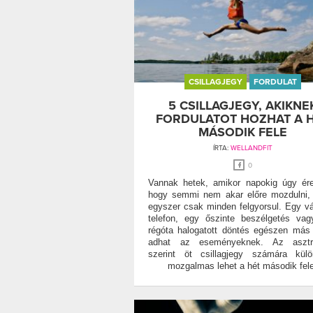
CSILLAGJEGY
FORDULAT
5 CSILLAGJEGY, AKIKNE
FORDULATOT HOZHAT A 
MÁSODIK FELE
ÍRTA:
WELLANDFIT
0
Vannak hetek, amikor napokig úgy ér
hogy semmi nem akar előre mozdulni,
egyszer csak minden felgyorsul. Egy vá
telefon, egy őszinte beszélgetés va
régóta halogatott döntés egészen más 
adhat az eseményeknek. Az asztro
szerint öt csillagjegy számára kül
mozgalmas lehet a hét második fele