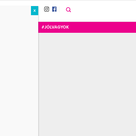
X
RÁT
CUKOR
FOGADOM
#JÓLVAGYOK