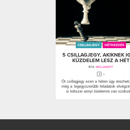
CSILLAGJEGY
HÉTKEZDÉS
5 CSILLAGJEGY, AKIKNEK I
KÜZDELEM LESZ A HÉT
ÍRTA:
WELLANDFIT
0
Öt csillagjegy ezen a héten úgy érezheti
még a legegyszerűbb feladatok elvégz
is kétszer annyi türelemre van szüks