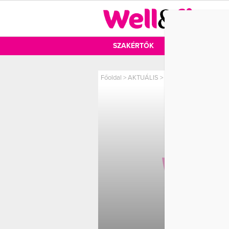
DIÉTA
SZAKÉRTŐK
DIÉTA
MOZ
Főoldal
>
AKTUÁLIS
>
Az olvasás fél egészs