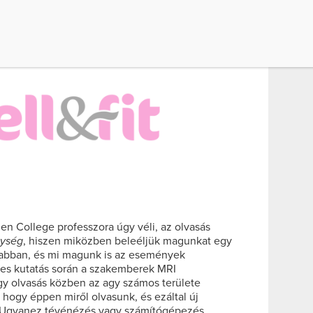
en College professzora úgy véli, az olvasás
nység
, hiszen miközben beleéljük magunkat egy
k abban, és mi magunk is az események
-es kutatás során a szakemberek MRI
gy olvasás közben az agy számos területe
, hogy éppen miről olvasunk, és ezáltal új
k. Ugyanez tévénézés vagy számítógépezés