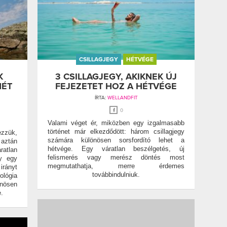
CSILLAGJEGY
HÉTVÉGE
K
3 CSILLAGJEGY, AKIKNEK ÚJ
HÉT
FEJEZETET HOZ A HÉTVÉGE
ÍRTA:
WELLANDFIT
0
Valami véget ér, miközben egy izgalmasabb
történet már elkezdődött: három csillagjegy
ezzük,
számára különösen sorsfordító lehet a
 aztán
hétvége. Egy váratlan beszélgetés, új
ratlan
felismerés vagy merész döntés most
gy egy
megmutathatja, merre érdemes
irányt
továbbindulniuk.
lógia
önösen
.