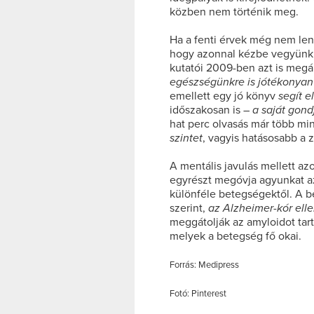
közben nem történik meg.
Ha a fenti érvek még nem le
hogy azonnal kézbe vegyünk 
kutatói 2009-ben azt is megál
egészségünkre is jótékonyan
emellett egy jó könyv
segít e
időszakosan is –
a saját gond
hat perc olvasás már több mi
szintet
, vagyis hatásosabb a z
A mentális javulás mellett azo
egyrészt megóvja agyunkat az
különféle betegségektől. A b
szerint,
az Alzheimer-kór elle
meggátolják az amyloidot tarta
melyek a betegség fő okai.
Forrás: Medipress
Fotó: Pinterest