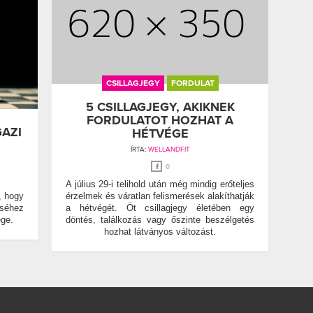
CSILLAGJEGY
FORDULAT
5 CSILLAGJEGY, AKIKNEK
FORDULATOT HOZHAT A
GAZI
HÉTVÉGE
ÍRTA:
WELLANDFIT
0
A július 29-i telihold után még mindig erőteljes
, hogy
érzelmek és váratlan felismerések alakíthatják
éséhez
a hétvégét. Öt csillagjegy életében egy
ége.
döntés, találkozás vagy őszinte beszélgetés
hozhat látványos változást.