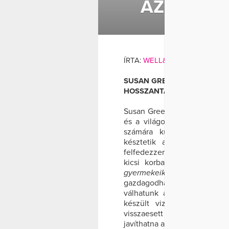
AZ OLVAS
BETEGSÉG
ÍRTA:
WELL&FIT
SUSAN GREENFIELD BRIT TU
HOSSZANTARTÓ FIGYELEM 
Susan Greenfield brit tudós s
és a világos gondolkodás el
számára különösen fontos.
késztetik az agyat, hogy 
felfedezzen ok-okozati össz
kicsi korban nagy szükség
gyermekeiket az olvasásra
,
gazdagodhatnak, más kultúrá
válhatunk a környezetünk 
készült vizsgálat kimutat
visszaesett a főiskolások
javíthatna az olvasás.