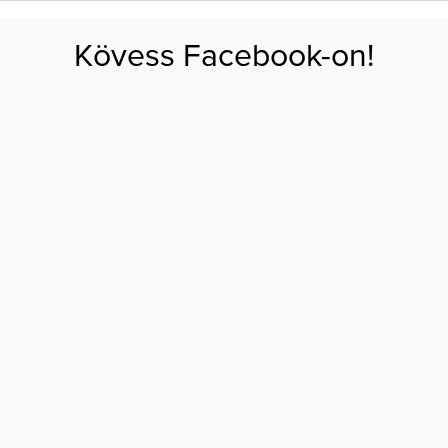
FOGYÁS
EDZÉS
ZSÍRÉGETÉS
KEREKFENÉK
HASIZOM
FEHÉRJE
SZÉNHID
Kövess Facebook-on!
GÁS
EGÉSZSÉG
ÉTRENDEK
SZÉPSÉG
AKTUÁLIS
ég