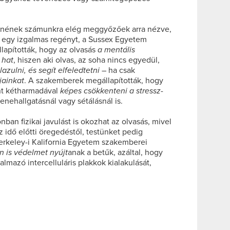
nnének számunkra elég meggyőzőek arra nézve,
egy izgalmas regényt, a Sussex Egyetem
lapították, hogy az olvasás
a mentális
 hat
, hiszen aki olvas, az soha nincs egyedül,
llazulni, és segít elfeledtetni
– ha csak
jainkat
. A szakemberek megállapították, hogy
nt kétharmadával
képes csökkenteni a stressz-
enehallgatásnál vagy sétálásnál is.
nban fizikai javulást is okozhat az olvasás, mivel
 idő előtti öregedéstől, testünket pedig
erkeley-i Kalifornia Egyetem szakemberei
n is védelmet nyújt
anak a betűk, azáltal, hogy
lmazó intercelluláris plakkok kialakulását,