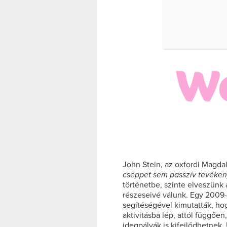
John Stein, az oxfordi Magdal
cseppet sem passzív tevéke
történetbe, szinte elveszün
részeseivé válunk. Egy 2009
segítéségével kimutatták, ho
aktivitásba lép, attól függően
idegpályák is kifejlődhetne