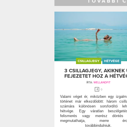
TOVÁBBI 
CSILLAGJEGY
HÉTVÉGE
3 CSILLAGJEGY, AKIKNEK 
FEJEZETET HOZ A HÉTVÉ
ÍRTA:
WELLANDFIT
0
Valami véget ér, miközben egy izgal
történet már elkezdődött: három csill
számára különösen sorsfordító le
hétvége. Egy váratlan beszélgeté
felismerés vagy merész döntés
megmutathatja, merre érd
továbbindulniuk.