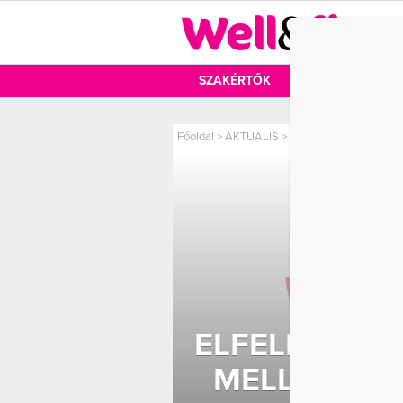
DIÉTA
SZAKÉRTŐK
DIÉTA
MOZ
Főoldal
>
AKTUÁLIS
>
Elfelejtett felöltözni?
ELFELEJTETT
MELLTARTÓ