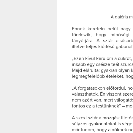
A galéria m
Ennek keretein belül nagy 
törekszik, hogy minőségi 
tányérjára. A sztár elsősor
illetve teljes kiőrlésű gabona
„Ezen kívül kerülöm a cukrot
inkább egy csésze teát szürcs
Majd elárulta: gyakran olyan 
legmegfelelőbb ételeket, hog
„A forgatásokon előfordul, ho
választhatok. Én viszont szere
nem azért van, mert válogat
fontos ez a testünknek” – mo
A szexi sztár a mozgást illető
súlyzós gyakorlatokat is vége
már tudom, hogy a nőknek nem