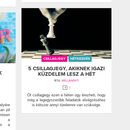
CSILLAGJEGY
HÉTKEZDÉS
5 CSILLAGJEGY, AKIKNEK IGAZI
K
KÜZDELEM LESZ A HÉT
ÍRTA:
WELLANDFIT
0
Öt csillagjegy ezen a héten úgy érezheti, hogy
még a legegyszerűbb feladatok elvégzéséhez
elyére
is kétszer annyi türelemre van szüksége.
an jól
önösen
át a
 és a