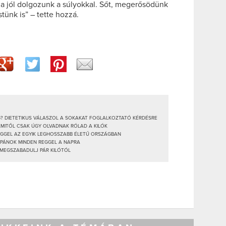
ha jól dolgozunk a súlyokkal. Sőt, megerősödünk
tünk is” – tette hozzá.
? DIETETIKUS VÁLASZOL A SOKAKAT FOGLALKOZTATÓ KÉRDÉSRE
AMITŐL CSAK ÚGY OLVADNAK RÓLAD A KILÓK
REGGEL AZ EGYIK LEGHOSSZABB ÉLETŰ ORSZÁGBAN
JAPÁNOK MINDEN REGGEL A NAPRA
 MEGSZABADULJ PÁR KILÓTÓL