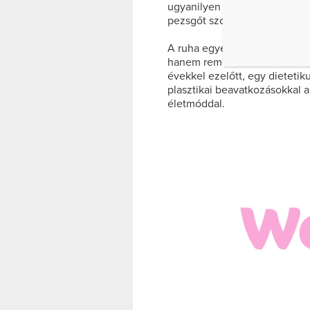
ugyanilyen felsőt viselt a r
pezsgőt szorongatott.
A ruha egyébként sokak szerin
hanem remekül kiemelte Mena
évekkel ezelőtt, egy dietetik
plasztikai beavatkozásokkal 
életmóddal.