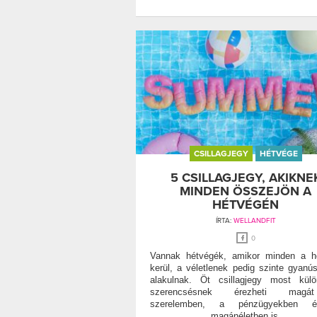
CSILLAGJEGY
HÉTVÉGE
5 CSILLAGJEGY, AKIKNE
MINDEN ÖSSZEJÖN A
HÉTVÉGÉN
ÍRTA:
WELLANDFIT
0
Vannak hétvégék, amikor minden a h
kerül, a véletlenek pedig szinte gyanús
alakulnak. Öt csillagjegy most kül
szerencsésnek érezheti mag
szerelemben, a pénzügyekben
magánéletben is.