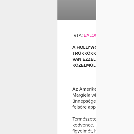
SZ
CUKOR
D
ÍRTA:
BALOGH MIA
AND
WELL
A HOLLYWOODI SZTÁROK ÉS 
TRÜKKÖKKEL TUDNAK FELTŰ
VAN EZZEL MENA SUVARI IS
KÖZELMÚLTBAN.
Az Amerikai szépség és Ameri
Margiela with H&M kollekciój
ünnepségen vett részt októbe
felsőre applikált fekete melltar
Természetesen mindenki a szín
kedvence. Még az is csak kis
figyelmét, hogy egy vékony b