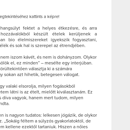
egtekintéséhez kattints a képre!
hangsúlyt fektet a helyes étkezésre, és arra
hozzávalókból készült ételek kerüljenek a
ban bio élelmiszereket igyekszik fogyasztani,
félék és sok hal is szerepel az étrendjében.
, nem iszom kávét, és nem is dohányzom. Olykor
ölök el, ez minden” – mesélte egy interjúban.
körültekintően választja ki a számára
y sokan azt hihetik, betegesen válogat.
gy valaki elsorolja, milyen fogásokból
tem látni is az ételt, mielőtt kiválasztanám. Ez
ós díva vagyok, hanem mert tudom, milyen
ndta.
en is nagyon tudatos: lelkesen jógázik, de olykor
z. „Sokáig féltem a súlyzós gyakorlatoktól, de
 kellene ezektől tartaniuk. Hiszen a nőies