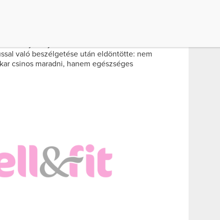
endezvényen, kiegészítőként pedig egy üveg
t nemcsak figyelemfelkeltő választás volt,
 vékony alakját is. A 33 éves színésznő
ussal való beszélgetése után eldöntötte: nem
akar csinos maradni, hanem egészséges