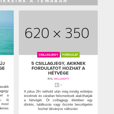
CIKKEINK A TÉMÁBAN
CSILLAGJEGY
FORDULAT
ÚJ
5 CSILLAGJEGY, AKIKNEK
GE
FORDULATOT HOZHAT A
HÉTVÉGE
ÍRTA:
WELLANDFIT
0
masabb
agjegy
A július 29-i telihold után még mindig erőteljes
het a
érzelmek és váratlan felismerések alakíthatják
s, új
a hétvégét. Öt csillagjegy életében egy
 most
döntés, találkozás vagy őszinte beszélgetés
emes
hozhat látványos változást.