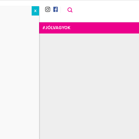
X
RÁT
CUKOR
FOGADOM
#JÓLVAGYOK