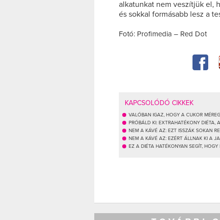
alkatunkat nem veszítjük el, 
és sokkal formásabb lesz a tes
Fotó: Profimedia – Red Dot
KAPCSOLÓDÓ CIKKEK
VALÓBAN IGAZ, HOGY A CUKOR MÉREG
PRÓBÁLD KI: EXTRAHATÉKONY DIÉTA, 
NEM A KÁVÉ AZ: EZT ISSZÁK SOKAN 
NEM A KÁVÉ AZ: EZÉRT ÁLLNAK KI A 
EZ A DIÉTA HATÉKONYAN SEGÍT, HOGY