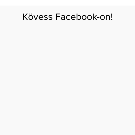
FOGYÁS
EDZÉS
ZSÍRÉGETÉS
KEREKFENÉK
HASIZOM
FEHÉRJE
SZÉNHID
Kövess Facebook-on!
GÁS
EGÉSZSÉG
ÉTRENDEK
SZÉPSÉG
AKTUÁLIS
 Fekete melltartóban fotózták le a színésznőt
 FELÖLTÖZNI? FEKETE
BAN FOTÓZTÁK LE A