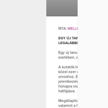
H
BETEGSÉG
ÍRTA:
WELL&FIT
EGY ÚJ TANULMÁNY AZONB
LEGALÁBBIS AZOK ESETÉBEN
Egy új tanulmány azonban el
esetében, akik derékfájásra 
A kutatók legújabb tanulmány
közel ezer olyan ember adata
orvoshoz. Ezt követően a sza
jelentkezése körüli időjárási
hónapra visszamenőlegesen, 
hátfájásra.
Megállapították, hogy a hőmé
valamint a hátfájás között n