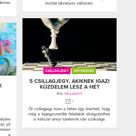
emes
hozhat látványos változást.
CSILLAGJEGY
HÉTKEZDÉS
5 CSILLAGJEGY, AKIKNEK IGAZI
K
KÜZDELEM LESZ A HÉT
ÍRTA:
WELLANDFIT
0
Öt csillagjegy ezen a héten úgy érezheti, hogy
még a legegyszerűbb feladatok elvégzéséhez
elyére
is kétszer annyi türelemre van szüksége.
an jól
önösen
át a