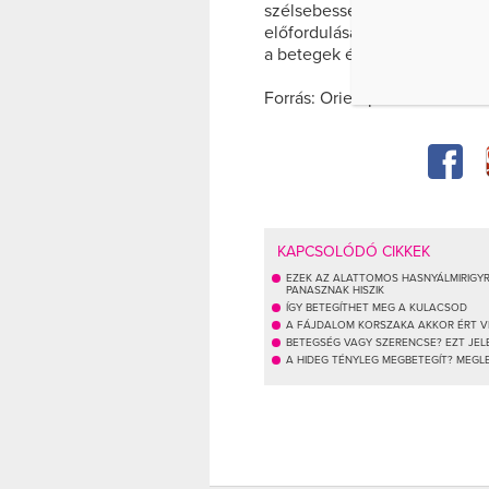
szélsebesség és a széllökése
előfordulását, de ez a hatás o
a betegek életminőségére.
Forrás: Orientpress
KAPCSOLÓDÓ CIKKEK
EZEK AZ ALATTOMOS HASNYÁLMIRIGY
PANASZNAK HISZIK
ÍGY BETEGÍTHET MEG A KULACSOD
A FÁJDALOM KORSZAKA AKKOR ÉRT V
BETEGSÉG VAGY SZERENCSE? EZT JELE
A HIDEG TÉNYLEG MEGBETEGÍT? MEGL