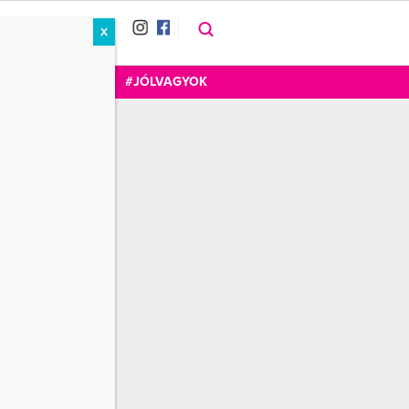
X
RÁT
CUKOR
FOGADOM
#JÓLVAGYOK