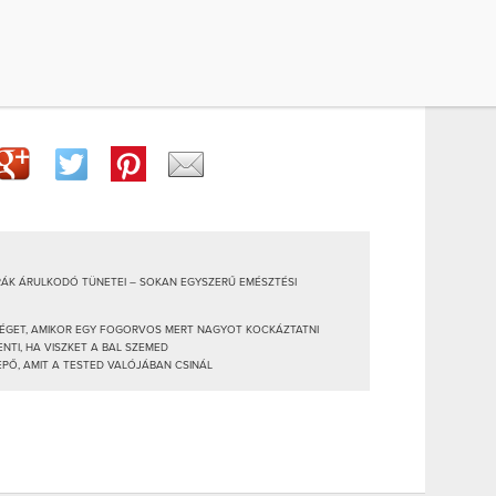
k kismértékben növelték a derékfájdalom
lyan kicsi volt, hogy valószínűleg nincs hatással
RÁK ÁRULKODÓ TÜNETEI – SOKAN EGYSZERŰ EMÉSZTÉSI
ÉGET, AMIKOR EGY FOGORVOS MERT NAGYOT KOCKÁZTATNI
NTI, HA VISZKET A BAL SZEMED
EPŐ, AMIT A TESTED VALÓJÁBAN CSINÁL