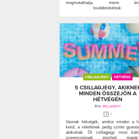
megmutathatja, merre érd
továbbindulniuk.
CSILLAGJEGY
HÉTVÉGE
5 CSILLAGJEGY, AKIKNE
MINDEN ÖSSZEJÖN A
HÉTVÉGÉN
ÍRTA:
WELLANDFIT
0
Vannak hétvégék, amikor minden a h
kerül, a véletlenek pedig szinte gyanús
alakulnak. Öt csillagjegy most kül
szerencsésnek érezheti mag