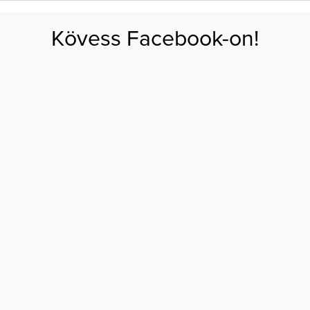
FOGYÁS
EDZÉS
ZSÍRÉGETÉS
KEREKFENÉK
HASIZOM
FEHÉRJE
SZÉNHID
Kövess Facebook-on!
GÁS
EGÉSZSÉG
ÉTRENDEK
SZÉPSÉG
AKTUÁLIS
járást hibáztasd!
D? NE AZ IDŐJÁRÁST