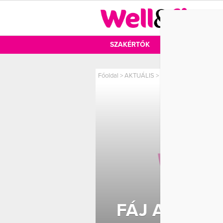
DIÉTA
SZAKÉRTŐK
DIÉTA
MOZ
Főoldal
>
AKTUÁLIS
>
Fáj a hátad? Ne az idő
FÁJ A HÁTA