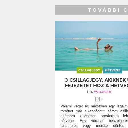
TOVÁBBI 
CSILLAGJEGY
HÉTVÉGE
3 CSILLAGJEGY, AKIKNEK 
FEJEZETET HOZ A HÉTVÉ
ÍRTA:
WELLANDFIT
0
Valami véget ér, miközben egy izgal
történet már elkezdődött: három csill
számára különösen sorsfordító le
hétvége. Egy váratlan beszélgeté
felismerés vagy merész döntés