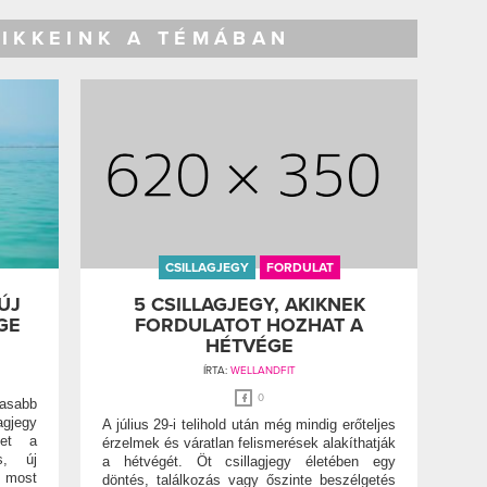
CIKKEINK A TÉMÁBAN
CSILLAGJEGY
FORDULAT
ÚJ
5 CSILLAGJEGY, AKIKNEK
GE
FORDULATOT HOZHAT A
HÉTVÉGE
ÍRTA:
WELLANDFIT
0
masabb
agjegy
A július 29-i telihold után még mindig erőteljes
het a
érzelmek és váratlan felismerések alakíthatják
s, új
a hétvégét. Öt csillagjegy életében egy
 most
döntés, találkozás vagy őszinte beszélgetés