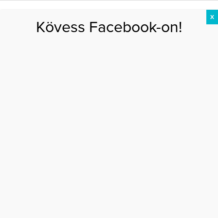
X
Kövess Facebook-on!
DIÉTA
FOGYÁS
EDZÉS
ZSÍRÉGETÉS
KEREKFENÉK
HASIZOM
FEHÉRJE
Főoldal
>
AKTUÁLIS
>
Te tudod mit néz a gyerek?
TE TUDOD MIT NÉZ A GYEREK?