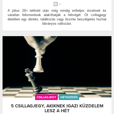
0
A július 29-i telihold után még mindig erőteljes érzelmek és
váratlan felismerések alakíthatják a hétvégét. Öt csillagjegy
életében egy döntés, találkozás vagy őszinte beszélgetés hozhat
látványos változást.
CSILLAGJEGY
HÉTKEZDÉS
5 CSILLAGJEGY, AKIKNEK IGAZI KÜZDELEM
LESZ A HÉT