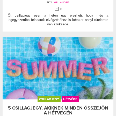
ÍRTA:
WELLANDFIT
0
Öt csillagjegy ezen a héten úgy érezheti, hogy még a
legegyszerűbb feladatok elvégzéséhez is kétszer annyi türelemre
van szüksége.
CSILLAGJEGY
HÉTVÉGE
5 CSILLAGJEGY, AKIKNEK MINDEN ÖSSZEJÖN
A HÉTVÉGÉN