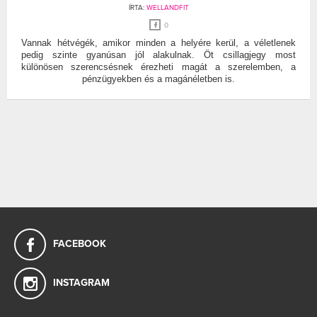
ÍRTA:
WELLANDFIT
0
Vannak hétvégék, amikor minden a helyére kerül, a véletlenek
pedig szinte gyanúsan jól alakulnak. Öt csillagjegy most
különösen szerencsésnek érezheti magát a szerelemben, a
pénzügyekben és a magánéletben is.
FACEBOOK
INSTAGRAM