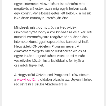
egyes internetes visszaélések iskolánként más
megítélés alá estek, azaz míg egyik helyen csak
egy konstruktív elbeszélgetés lett belőlük, a másik
iskolában komoly büntetés járt érte.
Mindezek miatt döntött úgy a Hegyvidéki
Önkormányzat, hogy a kor kihívásaira és a kerületi
kutatási eredményekre reagálva több lábon álló
internetbiztonsággal kapcsolatos kampányt indít
Hegyvidéki ONvédelem Program néven. A
diákokat fenyegető online visszaélésekre és az
egyre inkább terjedő káros viselkedési minták
veszélyeire köztéri installációkkal is felhívják a
családok figyelmét.
A Hegyvidéki ONvédelmi Programról részletesen
a
www.hop12.hu
oldalon olvashatsz. Ugyanitt lehet
regisztrálni a Szülői Akadémiára is.