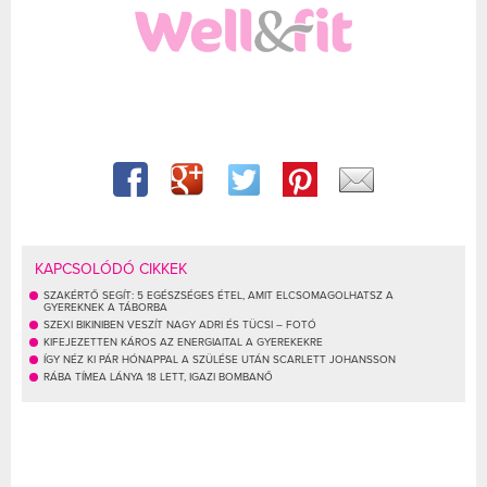
KAPCSOLÓDÓ CIKKEK
SZAKÉRTŐ SEGÍT: 5 EGÉSZSÉGES ÉTEL, AMIT ELCSOMAGOLHATSZ A
GYEREKNEK A TÁBORBA
SZEXI BIKINIBEN VESZÍT NAGY ADRI ÉS TÜCSI – FOTÓ
KIFEJEZETTEN KÁROS AZ ENERGIAITAL A GYEREKEKRE
ÍGY NÉZ KI PÁR HÓNAPPAL A SZÜLÉSE UTÁN SCARLETT JOHANSSON
RÁBA TÍMEA LÁNYA 18 LETT, IGAZI BOMBANŐ