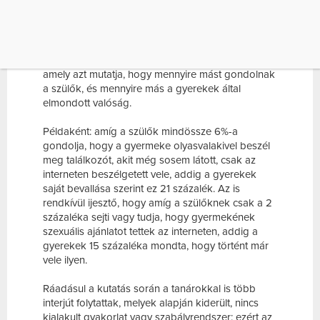
rémisztő eredményekre jutottak. A kutatás
eredményéről prof. Dr. Kósa Éva egyetemi tanár,
pszichológus számolt be, kiemelve többek között
azt az aszimmetriát, hogy a szülők a veszélyeket
rendre alábecsülik. Megdöbbentő a különbség,
amely azt mutatja, hogy mennyire mást gondolnak
a szülők, és mennyire más a gyerekek által
elmondott valóság.
Példaként: amíg a szülők mindössze 6%-a
gondolja, hogy a gyermeke olyasvalakivel beszél
meg találkozót, akit még sosem látott, csak az
interneten beszélgetett vele, addig a gyerekek
saját bevallása szerint ez 21 százalék. Az is
rendkívül ijesztő, hogy amíg a szülőknek csak a 2
százaléka sejti vagy tudja, hogy gyermekének
szexuális ajánlatot tettek az interneten, addig a
gyerekek 15 százaléka mondta, hogy történt már
vele ilyen.
Ráadásul a kutatás során a tanárokkal is több
interjút folytattak, melyek alapján kiderült, nincs
kialakult gyakorlat vagy szabályrendszer: ezért az