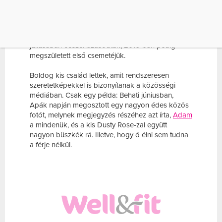
A 28 éves szépség és a Maroon 5 38 éves
frontembere 2012 májusában kezdtek randizni, és
a dolgok gyorsan komolyra fordultak: 2014.
júliusában összeházasodtak, 2016-ban pedig
megszületett első csemetéjük.
Boldog kis család lettek, amit rendszeresen
szeretetképekkel is bizonyítanak a közösségi
médiában. Csak egy példa: Behati júniusban,
Apák napján megosztott egy nagyon édes közös
fotót, melynek megjegyzés részéhez azt írta,
Adam
a mindenük, és a kis Dusty Rose-zal együtt
nagyon büszkék rá. Illetve, hogy ő élni sem tudna
a férje nélkül.