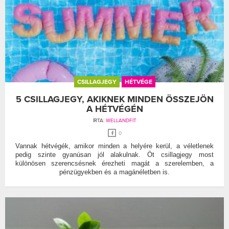
CSILLAGJEGY
HÉTVÉGE
5 CSILLAGJEGY, AKIKNEK MINDEN ÖSSZEJÖN
A HÉTVÉGÉN
ÍRTA:
WELLANDFIT
0
Vannak hétvégék, amikor minden a helyére kerül, a véletlenek
pedig szinte gyanúsan jól alakulnak. Öt csillagjegy most
különösen szerencsésnek érezheti magát a szerelemben, a
pénzügyekben és a magánéletben is.