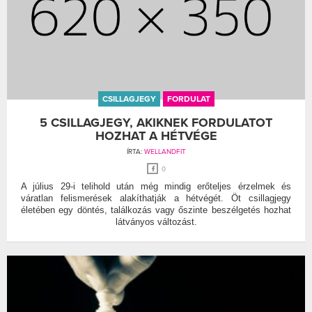
CSILLAGJEGY
FORDULAT
5 CSILLAGJEGY, AKIKNEK FORDULATOT
HOZHAT A HÉTVÉGE
ÍRTA:
WELLANDFIT
0
A július 29-i telihold után még mindig erőteljes érzelmek és
váratlan felismerések alakíthatják a hétvégét. Öt csillagjegy
életében egy döntés, találkozás vagy őszinte beszélgetés hozhat
látványos változást.