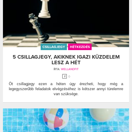
CSILLAGJEGY
HÉTKEZDÉS
5 CSILLAGJEGY, AKIKNEK IGAZI KÜZDELEM
LESZ A HÉT
ÍRTA:
WELLANDFIT
0
Öt csillagjegy ezen a héten úgy érezheti, hogy még a
legegyszerűbb feladatok elvégzéséhez is kétszer annyi türelemre
van szüksége.