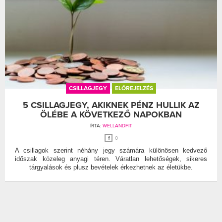
CSILLAGJEGY
ELŐREJELZÉS
5 CSILLAGJEGY, AKIKNEK PÉNZ HULLIK AZ
ÖLÉBE A KÖVETKEZŐ NAPOKBAN
ÍRTA:
WELLANDFIT
0
A csillagok szerint néhány jegy számára különösen kedvező
időszak közeleg anyagi téren. Váratlan lehetőségek, sikeres
tárgyalások és plusz bevételek érkezhetnek az életükbe.