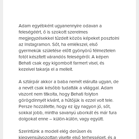
Adam egyébként ugyanennyire odavan a
feleségéért, ő is szokott szerelmes
megjegyzésekkel tűzdelt közös képeket posztolni
az Instagramon. Sőt, ha emlékszel, első
gyermekük születése előtt gyönyörű félmeztelen
fotót készített várandós feleségéről. A képen
Behati csak egy kigombolt farmert visel, és
kezeivel takarja el a melleit.
A sztárpár akkor a baba nemét elárulta ugyan, de
a nevét csak később tudatták a világgal. Adam
viszont nem titkolta, hogy Behati folyton
görögdinnyét kívánt, a hűtőjük is ezzel volt tele.
Persze hozzátette, hogy ez így nagyon jó, sőt,
sokkal jobb, mintha savanyú uborkát és már fura
dolgokat enne – külön-külön, vagy együtt.
Szerintünk a modell elég derűsen és
kiegyensúlyozottan viselte első terhességet, és a