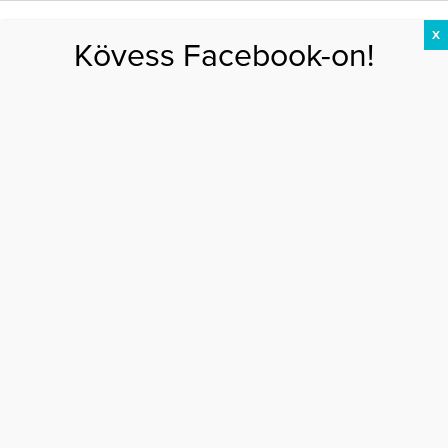
X
Kövess Facebook-on!
DIÉTA
FOGYÁS
EDZÉS
ZSÍRÉGETÉS
KEREKFENÉK
HASIZOM
FEHÉRJE
Főoldal
>
AKTUÁLIS
>
Szexi pocak: Behati Prinsloo megint babát vár
SZEXI POCAK: BEHATI PRINSLOO MEGINT