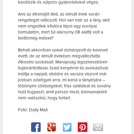
kardiózik és súlyzós gyakorlatokat végez.
Ami az étrendjét illeti, az elmúlt évek során
rengeteget változott. Hol van már az a lány, akit
nem engedtek kifutóra lépni egy európai
bemutatón, mert túl alacsony (18 alatti) volt a
testtömeg-indexe?
Behati akkoriban sokat dohányzott és keveset
evett, de az elmúlt években megváltoztatta
étkezési szokásait. Manapság legszívesebben
tojásrántottával, toast kenyérrel és avokádóval
indítja a napjait, ebédre és vacsira viszont már
jobban odafigyel arra, mi kerül a tányérjára –
többnyire zöldségeket, friss salátákat és sovány
húst fogyaszt, amit persze most, kismamaként
nem valószínű, hogy betart.
Fotó: Daily Mail