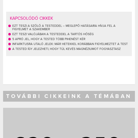
KAPCSOLÓDÓ CIKKEK
EZT TESZI A SZŐLŐ A TESTEDDEL – MEGLEPŐ HATÁSAIRA HÍVJA FEL A
FIGYELMET A SZAKEMBER
EZT TESZI VALÓJÁBAN A TESTEDDEL A TARTÓS HŐSÉG
5 APRÓ JEL, HOGY A TESTED TÖBB PIHENÉST KÉR
INFARKTUSRA UTALÓ JELEK: MÁR HETEKKEL KORÁBBAN FIGYELMEZTET A TEST
A TESTED ÍGY JELEZHETI, HOGY TÚL KEVÉS MAGNÉZIUMOT FOGYASZTASZ
TOVÁBBI CIKKEINK A TÉMÁBAN