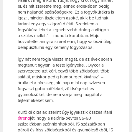
viseli őt meg a kora. Tudja, hogy ki ő, hogy mit ért
el, és mit szeretne még, ennek érdekében pedig
nem hajlandó szélsőségekre. Ez a fogyókúrákra is
igaz: „minden tiszteletem azoké, akik be tudnak
tartani egy-egy szigorú diétát. Szerintem a
fogyókúra lehet a legnehezebb dolog a világon –
a szülés mellett” – mondta korábban. Majd
hozzátette: annyira szeret enni, hogy valószínűleg
belepusztulna egy kemény fogyózásba.
Így hát nem fogja vissza magát, de az évek során
megtanult figyelni a teste igényeire. „Olykor a
szervezeted azt kéri, egyél több zöldséget, több
salátát, máskor pedig hamburgert kívánsz” –
árulta el a híresség, aki nap mint nap szívesen
fogyaszt gabonaféléket, zöldségeket és
gyümölcsöket, de nem vonja meg magától a
tejtermékeket sem.
Külföldi oldalak szerint úgy igyekszik összeállítani
étrend
jét, hogy a kalória-bevitel 55-60
százalékban szénhidrátokból, 15 százalékban
párolt és friss zöldségekből és gyümölcsökből, 15