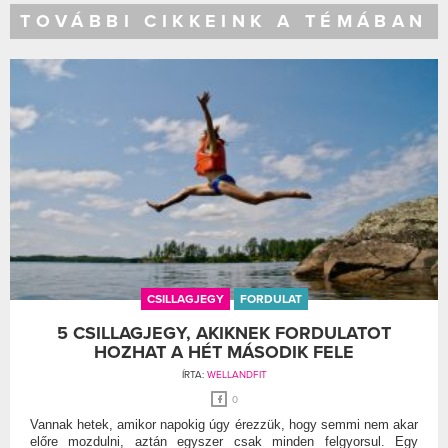
TOVÁBBI CIKKEINK A TÉMÁBAN
CSILLAGJEGY
FORDULAT
5 CSILLAGJEGY, AKIKNEK FORDULATOT
HOZHAT A HÉT MÁSODIK FELE
ÍRTA:
WELLANDFIT
0
Vannak hetek, amikor napokig úgy érezzük, hogy semmi nem akar
előre mozdulni, aztán egyszer csak minden felgyorsul. Egy