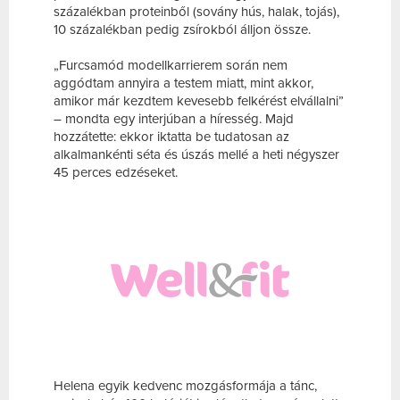
százalékban proteinből (sovány hús, halak, tojás),
10 százalékban pedig zsírokból álljon össze.
„Furcsamód modellkarrierem során nem
aggódtam annyira a testem miatt, mint akkor,
amikor már kezdtem kevesebb felkérést elvállalni”
– mondta egy interjúban a híresség. Majd
hozzátette: ekkor iktatta be tudatosan az
alkalmankénti séta és úszás mellé a heti négyszer
45 perces edzéseket.
Helena egyik kedvenc mozgásformája a tánc,