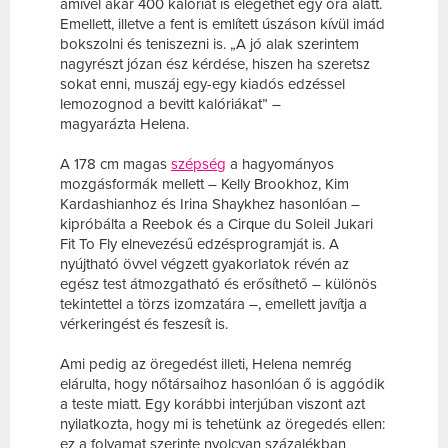
amivel akár 400 kalóriát is elégethet egy óra alatt.
Emellett, illetve a fent is említett úszáson kívül imád
bokszolni és teniszezni is. „A jó alak szerintem
nagyrészt józan ész kérdése, hiszen ha szeretsz
sokat enni, muszáj egy-egy kiadós edzéssel
lemozognod a bevitt kalóriákat” –
magyarázta Helena.
A 178 cm magas
szépség
a hagyományos
mozgásformák mellett – Kelly Brookhoz, Kim
Kardashianhoz és Irina Shaykhez hasonlóan –
kipróbálta a Reebok és a Cirque du Soleil Jukari
Fit To Fly elnevezésű edzésprogramját is. A
nyújtható övvel végzett gyakorlatok révén az
egész test átmozgatható és erősíthető – különös
tekintettel a törzs izomzatára –, emellett javítja a
vérkeringést és feszesít is.
Ami pedig az öregedést illeti, Helena nemrég
elárulta, hogy nőtársaihoz hasonlóan ő is aggódik
a teste miatt. Egy korábbi interjúban viszont azt
nyilatkozta, hogy mi is tehetünk az öregedés ellen:
ez a folyamat szerinte nyolcvan százalékban