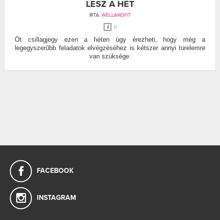
LESZ A HÉT
ÍRTA:
WELLANDFIT
0
Öt csillagjegy ezen a héten úgy érezheti, hogy még a
legegyszerűbb feladatok elvégzéséhez is kétszer annyi türelemre
van szüksége.
FACEBOOK
INSTAGRAM