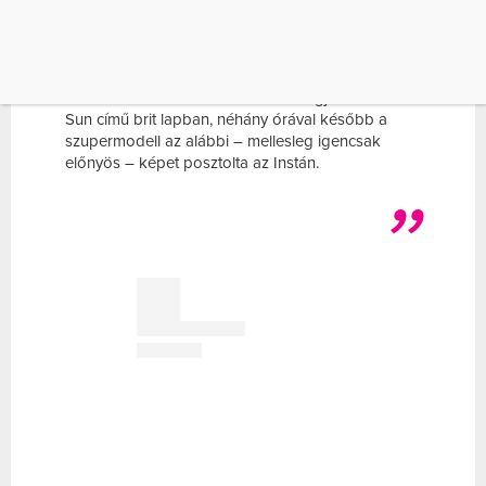
csodálja, hogy 50 évesen is csinos és vonzó.
Olyannyira, hogy állítólag a divatguru Victoria
Beckham is féltékeny rá, mert az utóbbi időben
bizony elég jó barátságot ápol David
Beckhammel. És amikor ez a hír megjelent a The
Sun című brit lapban, néhány órával később a
szupermodell az alábbi – mellesleg igencsak
előnyös – képet posztolta az Instán.