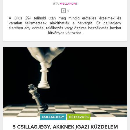
ÍRTA:
WELLANDFIT
0
A július 29-i telihold után még mindig erőteljes érzelmek és
váratlan felismerések alakíthatják a hétvégét. Öt csillagjegy
életében egy döntés, találkozás vagy őszinte beszélgetés hozhat
látványos változást.
CSILLAGJEGY
HÉTKEZDÉS
5 CSILLAGJEGY, AKIKNEK IGAZI KÜZDELEM