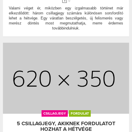
0
Valami véget ér, miközben egy izgalmasabb történet már
elkezdődött: három csillagjegy számára különösen sorsfordító
lehet a hétvége. Egy váratlan beszélgetés, új felismerés vagy
merész döntés most megmutathatja, merre érdemes
továbbindulniuk.
CSILLAGJEGY
FORDULAT
5 CSILLAGJEGY, AKIKNEK FORDULATOT
HOZHAT A HÉTVÉGE