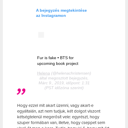
A bejegyzés megtekintése
az Instagramon
Fur is fake • BTS for
upcoming book project
Helena
(@helenachristensen)
által megosztott bejegyzés,
Márc 9., 2019, időpont: 1:31
(PST időzóna szerint)
Hogy ezzel mit akart üzenni, vagy akart-e
egyáltalán, azt nem tudjuk, két dolgot viszont
kétségtelenül megerősít vele: egyrészt, hogy
szuper formában van, illetve, hogy cseppet sem