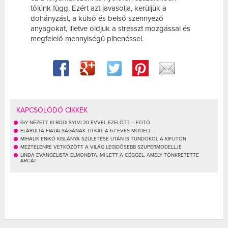
tőlünk függ. Ezért azt javasolja, kerüljük a
dohányzást, a külső és belső szennyező
anyagokat, illetve oldjuk a stresszt mozgással és
megfelelő mennyiségű pihenéssel.
KAPCSOLÓDÓ CIKKEK
ÍGY NÉZETT KI BÓDI SYLVI 20 ÉVVEL EZELŐTT – FOTÓ
ELÁRULTA FIATALSÁGÁNAK TITKÁT A 67 ÉVES MODELL
MIHALIK ENIKŐ KISLÁNYA SZÜLETÉSE UTÁN IS TÜNDÖKÖL A KIFUTÓN
MEZTELENRE VETKŐZÖTT A VILÁG LEGIDŐSEBB SZUPERMODELLJE
LINDA EVANGELISTA ELMONDTA, MI LETT A CÉGGEL, AMELY TÖNKRETETTE
ARCÁT