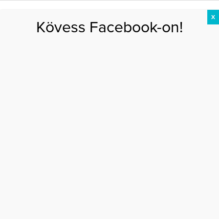
X
Kövess Facebook-on!
DIÉTA
FOGYÁS
EDZÉS
ZSÍRÉGETÉS
KEREKFENÉK
HASIZOM
FEHÉRJE
Főoldal
>
AKTUÁLIS
>
Szexi fotót osztott meg magáról az 50 éves Helena
Christensen