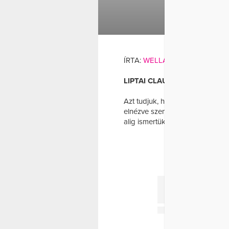
ÜTE
FOGYÁ
ÍRTA:
WELLANDFIT
LIPTAI CLAUDIA EGYRE VÉK
Azt tudjuk, hogy
Liptai Claudia
f
elnézve szembetűnő az is, hogy 
alig ismertük meg: