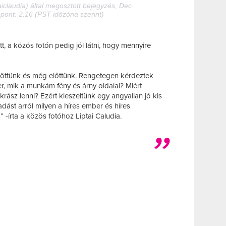
iclaudia) által megosztott bejegyzés, Dec
őpont: 2:16 (PST időzóna szerint)
t, a közös fotón pedig jól látni, hogy mennyire
göttünk és még előttünk. Rengetegen kérdeztek
 mik a munkám fény és árny oldalai? Miért
rász lenni? Ezért kieszeltünk egy angyalian jó kis
adást arról milyen a híres ember és híres
írta a közös fotóhoz Liptai Caludia.