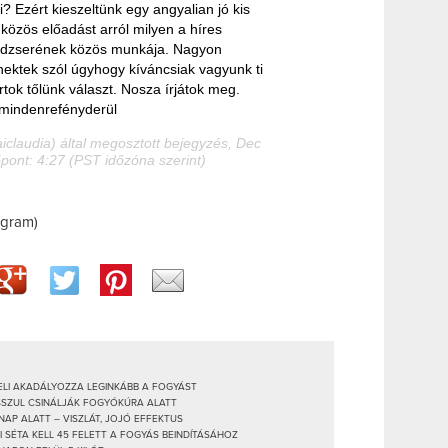
? Ezért kieszeltünk egy angyalian jó kis
 közös előadást arról milyen a híres
edzserének közös munkája. Nagyon
nektek szól úgyhogy kíváncsiak vagyunk ti
tok tőlünk választ. Nosza írjátok meg.
mindenrefényderül
iclaudia) által megosztott bejegyzés, Dec
őpont: 4:27 (PST időzóna szerint)
tagram)
GELI AKADÁLYOZZA LEGINKÁBB A FOGYÁST
OSSZUL CSINÁLJÁK FOGYÓKÚRA ALATT
NAP ALATT – VISZLÁT, JOJÓ EFFEKTUS
I SÉTA KELL 45 FELETT A FOGYÁS BEINDÍTÁSÁHOZ