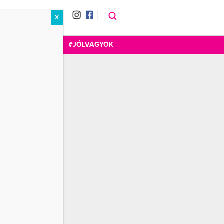
X
RÁT
CUKOR
FOGADOM
#JÓLVAGYOK