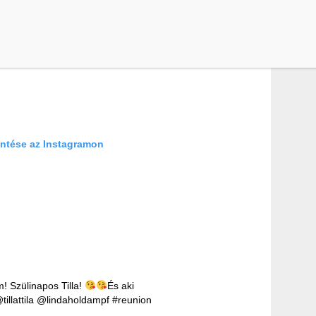
ntése az Instagramon
! Szülinapos Tilla!
És aki
@tillattila @lindaholdampf #reunion