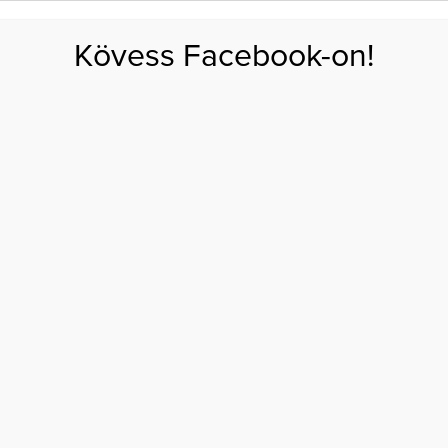
FOGYÁS
EDZÉS
ZSÍRÉGETÉS
KEREKFENÉK
HASIZOM
FEHÉRJE
SZÉNHID
Kövess Facebook-on!
GÁS
EGÉSZSÉG
ÉTRENDEK
SZÉPSÉG
AKTUÁLIS
sztő ütemben fogy
AUDIA ELKÉPESZTŐ