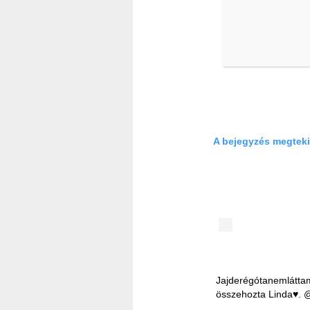
A bejegyzés megteki
Jajderégótanemláttam
összehozta Linda
♥️
. 