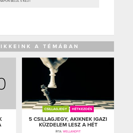
ÓNAPON BELÜL 5 KILÓT
CIKKEINK A TÉMÁBAN
CSILLAGJEGY
HÉTKEZDÉS
K
5 CSILLAGJEGY, AKIKNEK IGAZI
A
KÜZDELEM LESZ A HÉT
ÍRTA:
WELLANDFIT