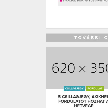
SKANDINÁV DIÉTA: ÍGY FOGYJ PÁR 1 H
TOVÁBBI 
CSILLAGJEGY
FORDULAT
5 CSILLAGJEGY, AKIKNE
FORDULATOT HOZHAT 
HÉTVÉGE