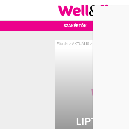
DIÉTA
SZAKÉRTŐK
DIÉTA
MOZ
Főoldal
>
AKTUÁLIS
>
Liptai Claudia elképe
LIPTAI CL