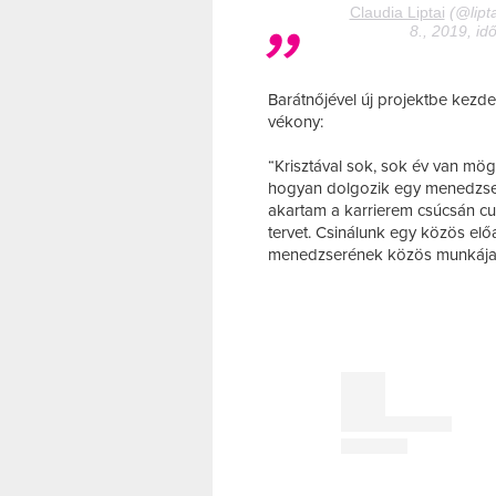
Claudia Liptai
(@lipta
8., 2019, id
Barátnőjével új projektbe kezdet
vékony:
“Krisztával sok, sok év van mö
hogyan dolgozik egy menedzser,
akartam a karrierem csúcsán cuk
tervet. Csinálunk egy közös elő
menedzserének közös munkája” -