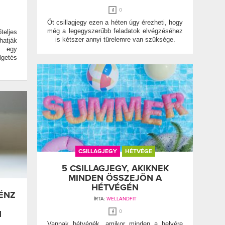
0
Öt csillagjegy ezen a héten úgy érezheti, hogy
még a legegyszerűbb feladatok elvégzéséhez
őteljes
is kétszer annyi türelemre van szüksége.
hatják
n egy
lgetés
CSILLAGJEGY
HÉTVÉGE
5 CSILLAGJEGY, AKIKNEK
MINDEN ÖSSZEJÖN A
HÉTVÉGÉN
PÉNZ
ÍRTA:
WELLANDFIT
N
0
Vannak hétvégék, amikor minden a helyére