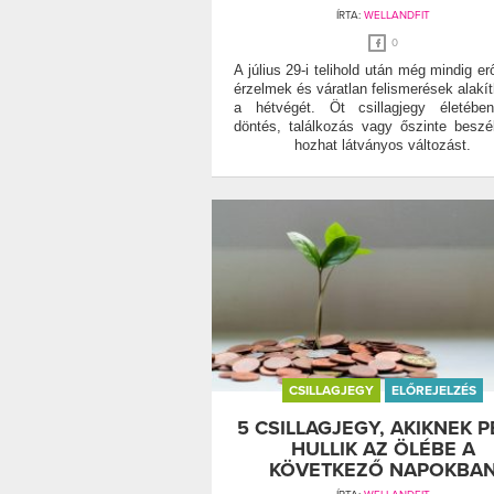
ÍRTA:
WELLANDFIT
0
A július 29-i telihold után még mindig er
érzelmek és váratlan felismerések alakít
a hétvégét. Öt csillagjegy életébe
döntés, találkozás vagy őszinte beszé
hozhat látványos változást.
CSILLAGJEGY
ELŐREJELZÉS
5 CSILLAGJEGY, AKIKNEK 
HULLIK AZ ÖLÉBE A
KÖVETKEZŐ NAPOKBA