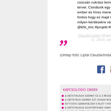
csúcsán cukrász lenni
tervet. Csinálunk egy
ember és híres men
fontos hogy ez majd 
milyen kérdésekre vár
@khk_tmc #projekt #
Claudia Liptai
(@lipta
6., 2019, id
(címlap fotó: Liptai Claudia/Ins
KAPCSOLÓDÓ CIKKEK
A DIETETIKUSOK SZERINT EZ A 3 REG
A DIETETIKUS SZERINT EZT SOKAN R
ÍGY FOGYJ GARANTÁLTAN 5 KILÓT 1 HÓ
A DIETETIKUSOK EGYETÉRTENEK: ENNY