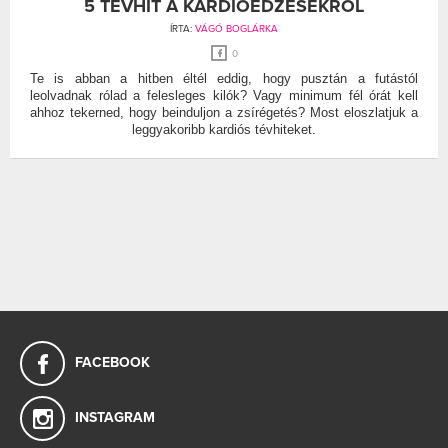
5 TÉVHIT A KARDIOEDZÉSEKRŐL
ÍRTA:
VÁGÓ BOGLÁRKA
0
Te is abban a hitben éltél eddig, hogy pusztán a futástól
leolvadnak rólad a felesleges kilók? Vagy minimum fél órát kell
ahhoz tekerned, hogy beinduljon a zsírégetés? Most eloszlatjuk a
leggyakoribb kardiós tévhiteket.
FACEBOOK
INSTAGRAM