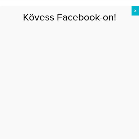
X
Kövess Facebook-on!
DIÉTA
FOGYÁS
EDZÉS
ZSÍRÉGETÉS
KEREKFENÉK
HASIZOM
FEHÉRJE
Főoldal
>
ÉV EDZŐJE
>
Man maker – Nincs csodaszer, csinálni kell!
MAN MAKER – NINCS CSODASZER,