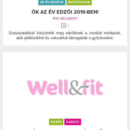
AZ ÉV EDZŐJE
BIOTECHUSA
ŐK AZ ÉV EDZŐI 2019-BEN!
ÍRTA:
WELLANDFIT
0
Szavazataikkal köszönték meg edzőiknek a munkát mindazok,
akik jelölésükkel és voksukkal támogatták a győzteseket.
EDZÉS
KARDIO