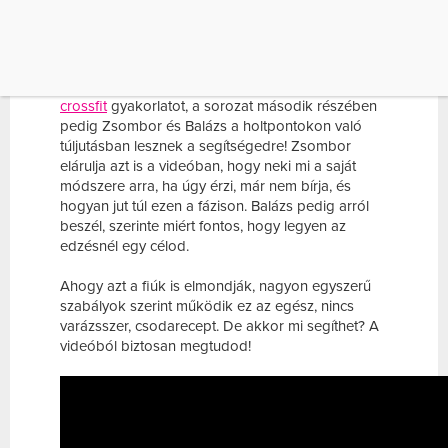
alternatíva lehet azok számára, akik valamelyest
könnyedebb mozgásformával szálkásodni
szeretnének.
Az
első részből megismerhetted a Man maker
crossfit
gyakorlatot, a sorozat második részében
pedig Zsombor és Balázs a holtpontokon való
túljutásban lesznek a segítségedre! Zsombor
elárulja azt is a videóban, hogy neki mi a saját
módszere arra, ha úgy érzi, már nem bírja, és
hogyan jut túl ezen a fázison. Balázs pedig arról
beszél, szerinte miért fontos, hogy legyen az
edzésnél egy célod.
Ahogy azt a fiúk is elmondják, nagyon egyszerű
szabályok szerint működik ez az egész, nincs
varázsszer, csodarecept. De akkor mi segíthet? A
videóból biztosan megtudod!