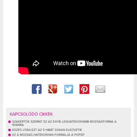
KAPCSOLÓDÓ CIKKEK
SZAKÉRTŐK SZERINT EZ AZ EGYIK LEGHATÉKONYABB MOZGÁSFORMA A
NYÁRRA
EDZÉS UTÁN EZT AZ 5 HIBÁT SOKAN ELKÖVETIK
EZ A MOZGÁS HATÉKONYAN FORMÁLJA A POPSIT