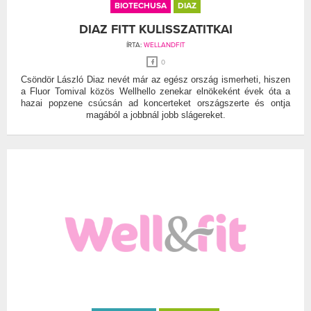
BIOTECHUSA
DIAZ
DIAZ FITT KULISSZATITKAI
ÍRTA:
WELLANDFIT
0
Csöndör László Diaz nevét már az egész ország ismerheti, hiszen
a Fluor Tomival közös Wellhello zenekar elnökeként évek óta a
hazai popzene csúcsán ad koncerteket országszerte és ontja
magából a jobbnál jobb slágereket.