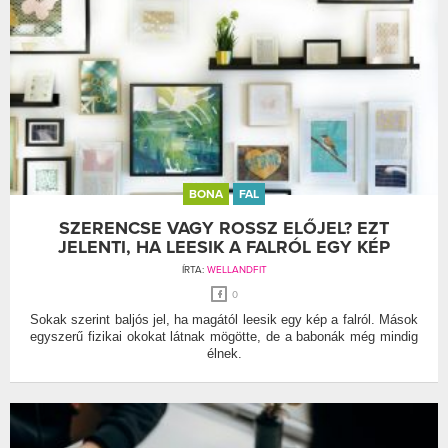
BONA
FAL
SZERENCSE VAGY ROSSZ ELŐJEL? EZT
JELENTI, HA LEESIK A FALRÓL EGY KÉP
ÍRTA:
WELLANDFIT
0
Sokak szerint baljós jel, ha magától leesik egy kép a falról. Mások
egyszerű fizikai okokat látnak mögötte, de a babonák még mindig
élnek.