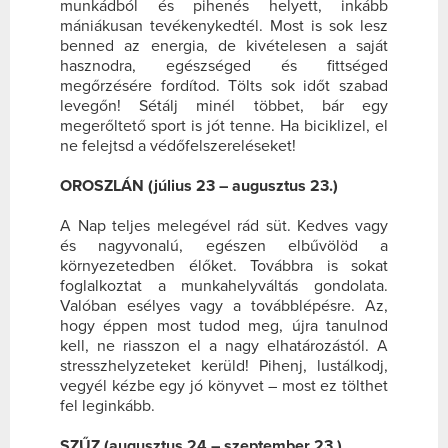
munkádból és pihenés helyett, inkább
mániákusan tevékenykedtél. Most is sok lesz
benned az energia, de kivételesen a saját
hasznodra, egészséged és fittséged
megőrzésére fordítod. Tölts sok időt szabad
levegőn! Sétálj minél többet, bár egy
megerőltető sport is jót tenne. Ha biciklizel, el
ne felejtsd a védőfelszereléseket!
OROSZLÁN (július 23 – augusztus 23.)
A Nap teljes melegével rád süt. Kedves vagy
és nagyvonalú, egészen elbűvölöd a
környezetedben élőket. Továbbra is sokat
foglalkoztat a munkahelyváltás gondolata.
Valóban esélyes vagy a továbblépésre. Az,
hogy éppen most tudod meg, újra tanulnod
kell, ne riasszon el a nagy elhatározástól. A
stresszhelyzeteket kerüld! Pihenj, lustálkodj,
vegyél kézbe egy jó könyvet – most ez tölthet
fel leginkább.
SZŰZ (augusztus 24 – szeptember 23.)