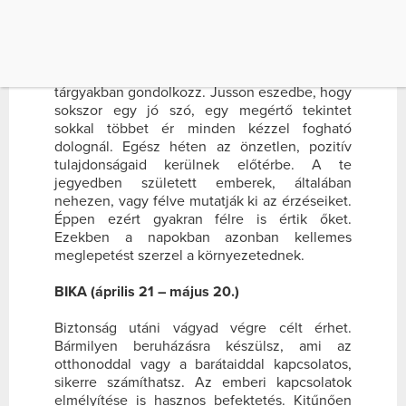
GYAKRAN […]
KOS (március 21 – április 20.)
Adakozó kedvedben vagy, azonban ne csak
tárgyakban gondolkozz. Jusson eszedbe, hogy
sokszor egy jó szó, egy megértő tekintet
sokkal többet ér minden kézzel fogható
dolognál. Egész héten az önzetlen, pozitív
tulajdonságaid kerülnek előtérbe. A te
jegyedben született emberek, általában
nehezen, vagy félve mutatják ki az érzéseiket.
Éppen ezért gyakran félre is értik őket.
Ezekben a napokban azonban kellemes
meglepetést szerzel a környezetednek.
BIKA (április 21 – május 20.)
Biztonság utáni vágyad végre célt érhet.
Bármilyen beruházásra készülsz, ami az
otthonoddal vagy a barátaiddal kapcsolatos,
sikerre számíthatsz. Az emberi kapcsolatok
elmélyítése is hasznos befektetés. Kitűnően