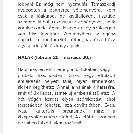
jobban! Ez még nem nyomulás. Támaszkodj
nyugodtan a partnered véleményére. Nem
csak a jóakaród, de kívülállóként tisztább
szemmel láthatja azokat az eseményeket, amik
körülvesznek téged. Nagyon nagy szükséged
van friss levegőre. Amennyiben az egész
napodat a monitor előtt töltöd, hazaérve húzz
egy sportcipőt, és irány a park!
HALAK (február 20 – március 20.)
Hatalmas érzelmi energia birtokában vagy –
próbáld hasznosítani. Sírás, vagy eltúlzott
emlékezés helyett találj olyan embereket,
akiken segíthetsz. Annak a hálának a hatására,
amit tőlük kapsz, szinte új emberré születsz. A
hét végén keress olyan szórakozást, ahol
társaságban lehetsz, laza együttlétben. Evés,
ivás, kulturális programok, mind a
kikapcsolódás része lehet. Az előbbi azonban
ne váljon túlzott lakmározássá!