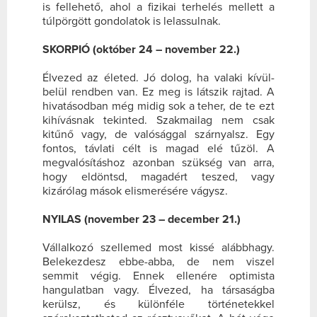
is fellehető, ahol a fizikai terhelés mellett a
túlpörgött gondolatok is lelassulnak.
SKORPIÓ (október 24 – november 22.)
Élvezed az életed. Jó dolog, ha valaki kívül-
belül rendben van. Ez meg is látszik rajtad. A
hivatásodban még midig sok a teher, de te ezt
kihívásnak tekinted. Szakmailag nem csak
kitűnő vagy, de valósággal szárnyalsz. Egy
fontos, távlati célt is magad elé tűzöl. A
megvalósításhoz azonban szükség van arra,
hogy eldöntsd, magadért teszed, vagy
kizárólag mások elismerésére vágysz.
NYILAS (november 23 – december 21.)
Vállalkozó szellemed most kissé alábbhagy.
Belekezdesz ebbe-abba, de nem viszel
semmit végig. Ennek ellenére optimista
hangulatban vagy. Élvezed, ha társaságba
kerülsz, és különféle történetekkel