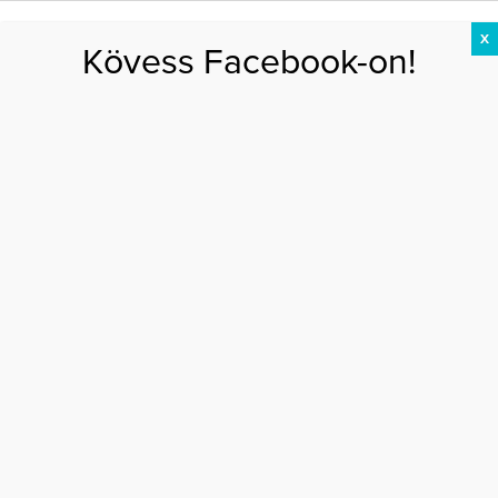
X
Kövess Facebook-on!
DIÉTA
FOGYÁS
EDZÉS
ZSÍRÉGETÉS
KEREKFENÉK
HASIZOM
FEHÉRJE
Főoldal
>
PSZICHÉ
>
Wellness horoszkóp 33. hét (aug.15-21.)
WELLNESS HOROSZKÓP 33. HÉT (AUG.15-