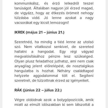
kommunikálsz, és érző lelkedről teszel
tanúságot. Általában nagyon jól érzed magad,
de vigyázz, hogy az étkezés örömeit nehogy
túlzásba vidd. Jó lenne azokat a nagy
vacsorákat egy kicsit lemozogni!
IKREK (május 21 – június 21.)
Szeretnéd, ha mindig a tiéd lenne az utolsó
szó. Nem vitatkozol senkivel, de szereted
hallatni a hangodat. Egy régi vágyad
megvalósításához pénzre lesz szükséged.
Olyan plusz feladathoz juthatsz, ami nem csak
anyagilag jelent előrelépést, de nosztalgikus
hangulatba is hozhat. Néhány családtagod
helyzete aggodalommal tölt el. Segíteni
szeretnél, de túlzottnak érzed az igényeiket.
RÁK (június 22 – július 22.)
Végre oldódnak azok a bolygópozíciók, amik
miatt az elmúlt időszakban ki sem látszottál a