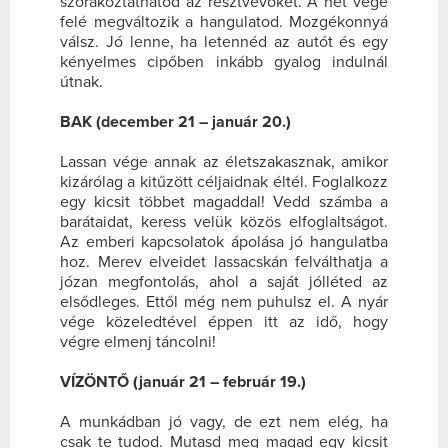
szórakoztathatod az résztvevőket. A hét vége
felé megváltozik a hangulatod. Mozgékonnyá
válsz. Jó lenne, ha letennéd az autót és egy
kényelmes cipőben inkább gyalog indulnál
útnak.
BAK (december 21 – január 20.)
Lassan vége annak az életszakasznak, amikor
kizárólag a kitűzött céljaidnak éltél. Foglalkozz
egy kicsit többet magaddal! Vedd számba a
barátaidat, keress velük közös elfoglaltságot.
Az emberi kapcsolatok ápolása jó hangulatba
hoz. Merev elveidet lassacskán felválthatja a
józan megfontolás, ahol a saját jólléted az
elsődleges. Ettől még nem puhulsz el. A nyár
vége közeledtével éppen itt az idő, hogy
végre elmenj táncolni!
VÍZÖNTŐ (január 21 – február 19.)
A munkádban jó vagy, de ezt nem elég, ha
csak te tudod. Mutasd meg magad egy kicsit