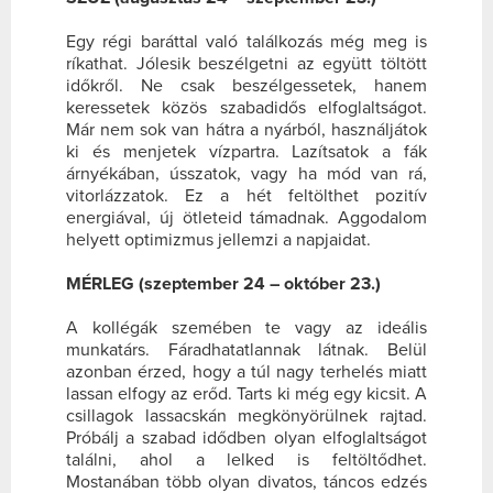
Egy régi baráttal való találkozás még meg is
ríkathat. Jólesik beszélgetni az együtt töltött
időkről. Ne csak beszélgessetek, hanem
keressetek közös szabadidős elfoglaltságot.
Már nem sok van hátra a nyárból, használjátok
ki és menjetek vízpartra. Lazítsatok a fák
árnyékában, ússzatok, vagy ha mód van rá,
vitorlázzatok. Ez a hét feltölthet pozitív
energiával, új ötleteid támadnak. Aggodalom
helyett optimizmus jellemzi a napjaidat.
MÉRLEG (szeptember 24 – október 23.)
A kollégák szemében te vagy az ideális
munkatárs. Fáradhatatlannak látnak. Belül
azonban érzed, hogy a túl nagy terhelés miatt
lassan elfogy az erőd. Tarts ki még egy kicsit. A
csillagok lassacskán megkönyörülnek rajtad.
Próbálj a szabad idődben olyan elfoglaltságot
találni, ahol a lelked is feltöltődhet.
Mostanában több olyan divatos, táncos edzés