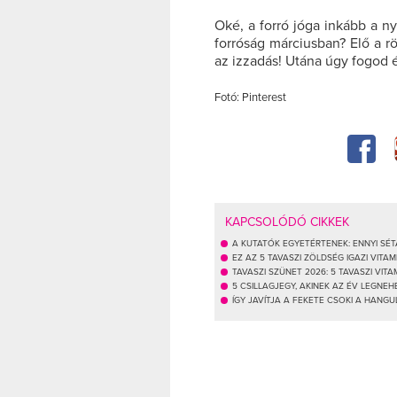
Oké, a forró jóga inkább a ny
forróság márciusban? Elő a rö
az izzadás! Utána úgy fogod é
Fotó: Pinterest
KAPCSOLÓDÓ CIKKEK
A KUTATÓK EGYETÉRTENEK: ENNYI SÉ
EZ AZ 5 TAVASZI ZÖLDSÉG IGAZI VITA
TAVASZI SZÜNET 2026: 5 TAVASZI VITA
5 CSILLAGJEGY, AKINEK AZ ÉV LEGNE
ÍGY JAVÍTJA A FEKETE CSOKI A HANGU