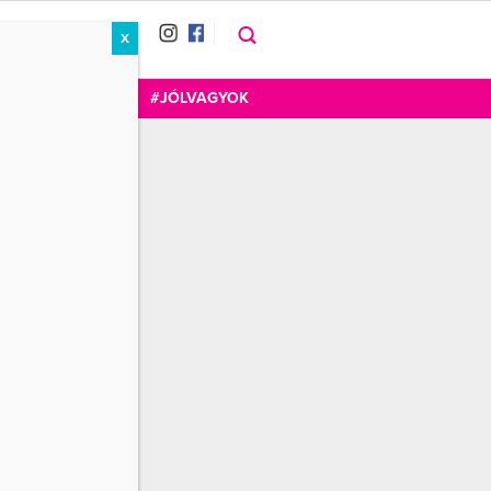
X
RÁT
CUKOR
FOGADOM
#JÓLVAGYOK