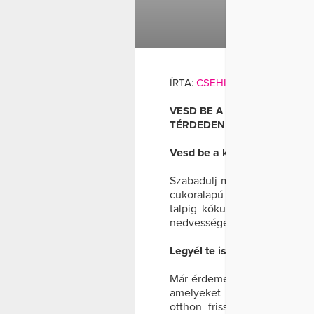
HANGUL
ÍRTA:
CSEHI DORINA
AND
WE
VESD BE A KÓKUSZ EREJÉT!
TÉRDEDEN ÉS A KÖNYÖKÖD
Vesd be a kókusz erejét!
Szabadulj meg a durva, szár
cukoralapú bőrradírral. Ha
talpig kókuszos testápolóva
nedvességet. Az isteni illattó
Legyél te is balkonkertész!
Már érdemes megvásárolni a 
amelyeket az ablakban vagy
otthon friss fűszernövény, 