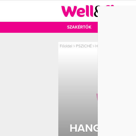
DIÉTA
SZAKÉRTŐK
DIÉTA
MOZ
Főoldal
>
PSZICHÉ
>
Hangolódj a tavaszra kív
HANGOLÓDJ 