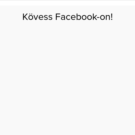
FOGYÁS
EDZÉS
ZSÍRÉGETÉS
KEREKFENÉK
HASIZOM
FEHÉRJE
SZÉNHID
Kövess Facebook-on!
GÁS
EGÉSZSÉG
ÉTRENDEK
SZÉPSÉG
AKTUÁLIS
ül-belül!
A TAVASZRA KÍVÜL-