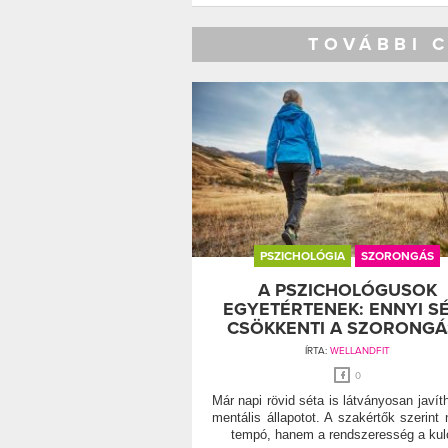
TOVÁBBI 
PSZICHOLÓGIA
SZORONGÁS
A PSZICHOLÓGUSOK
EGYETÉRTENEK: ENNYI S
CSÖKKENTI A SZORONGÁ
ÍRTA:
WELLANDFIT
0
Már napi rövid séta is látványosan javíth
mentális állapotot. A szakértők szerint
tempó, hanem a rendszeresség a kul