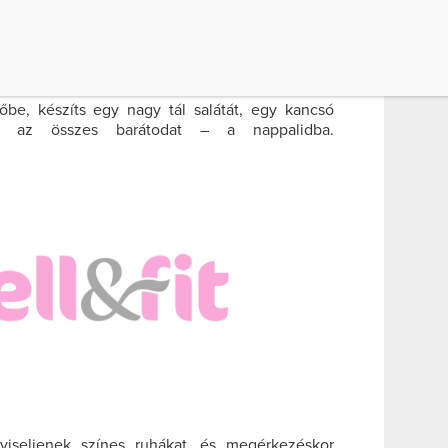
st is tartalmaznak. Sőt, minden alkalommal,
ycsiklandó illatok fogadnak!
tőbe, készíts egy nagy tál salátát, egy kancsó
 az összes barátodat – a nappalidba.
viseljenek színes ruhákat, és megérkezéskor