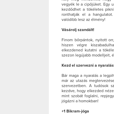
vegyék le a cipőjüket. Egy u
kezdődhet a tökéletes pikn
ronthatják el a hangulatot
valódibb lesz az élmény!
Vásárolj szandált!
Finom bőrpántok, nyitott orr
hiszen végre kiszabadulh
elkezdened kutatni a tökéle
szezon legújabb modelljeit, é
Kezd el szervezni a nyaralás
Bár maga a nyaralás a legpih
már az utazás megtervezése
szervezetben. A tudósok sz
kezdve, hogy elkezded nézeg
mint szobát foglalni, repjeg
jógázni a homokban!
+1 Bikram-jóga