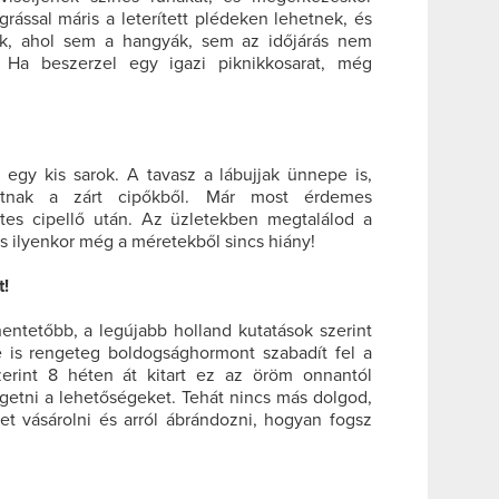
grással máris a leterített plédeken lehetnek, és
ik, ahol sem a hangyák, sem az időjárás nem
. Ha beszerzel egy igazi piknikkosarat, még
, egy kis sarok. A tavasz a lábujjak ünnepe is,
atnak a zárt cipőkből. Már most érdemes
tes cipellő után. Az üzletekben megtalálod a
s ilyenkor még a méretekből sincs hiány!
t!
entetőbb, a legújabb holland kutatások szerint
 is rengeteg boldogsághormont szabadít fel a
erint 8 héten át kitart ez az öröm onnantól
etni a lehetőségeket. Tehát nincs más dolgod,
yet vásárolni és arról ábrándozni, hogyan fogsz