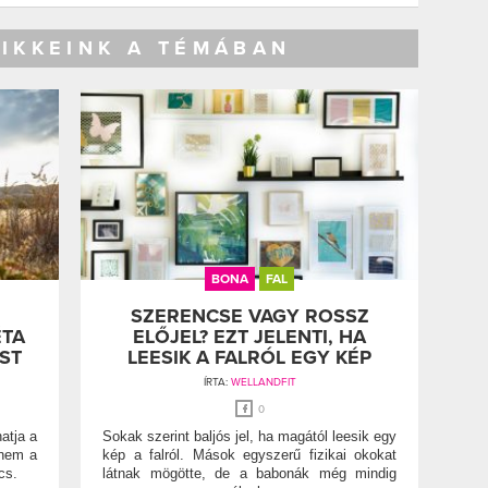
CIKKEINK A TÉMÁBAN
BONA
FAL
SZERENCSE VAGY ROSSZ
ÉTA
ELŐJEL? EZT JELENTI, HA
ST
LEESIK A FALRÓL EGY KÉP
ÍRTA:
WELLANDFIT
0
atja a
Sokak szerint baljós jel, ha magától leesik egy
 nem a
kép a falról. Mások egyszerű fizikai okokat
cs.
látnak mögötte, de a babonák még mindig