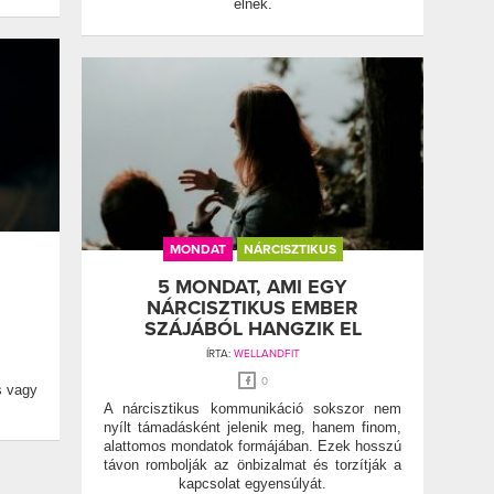
élnek.
MONDAT
NÁRCISZTIKUS
5 MONDAT, AMI EGY
NÁRCISZTIKUS EMBER
SZÁJÁBÓL HANGZIK EL
ÍRTA:
WELLANDFIT
0
s vagy
A nárcisztikus kommunikáció sokszor nem
nyílt támadásként jelenik meg, hanem finom,
alattomos mondatok formájában. Ezek hosszú
távon rombolják az önbizalmat és torzítják a
kapcsolat egyensúlyát.