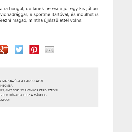
árra hangol, de kinek ne esne jól egy kis júliusi
vidnadrággal, a sportmelltartóval, és indulhat is
rezni magad, mintha újjászülettél volna.
TA MÁR JAVÍTJA A HANGULATOT
MINBOMBA
MIN, AMIT SOK NŐ ILYENKOR KEZD SZEDNI
HEZEBB HÓNAPJA LESZ A MÁRCIUS
LATOD!