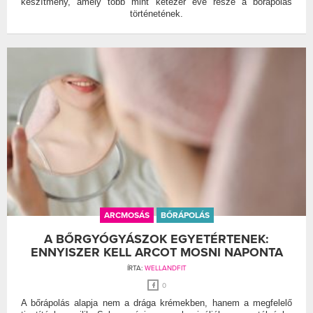
készítmény, amely több mint kétezer éve része a bőrápolás
történetének.
ARCMOSÁS
BŐRÁPOLÁS
A BŐRGYÓGYÁSZOK EGYETÉRTENEK:
ENNYISZER KELL ARCOT MOSNI NAPONTA
ÍRTA:
WELLANDFIT
0
A bőrápolás alapja nem a drága krémekben, hanem a megfelelő