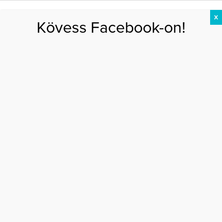
X
Kövess Facebook-on!
DIÉTA
FOGYÁS
EDZÉS
ZSÍRÉGETÉS
KEREKFENÉK
HASIZOM
FEHÉRJE
Főoldal
>
SZÉPSÉG
>
Íme, a nyár legszuperebb szépségújdonságai
ÍME, A NYÁR LEGSZUPEREBB