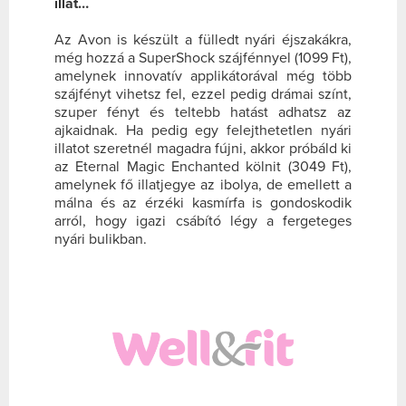
illat…
Az Avon is készült a fülledt nyári éjszakákra,
még hozzá a SuperShock szájfénnyel (1099 Ft),
amelynek innovatív applikátorával még több
szájfényt vihetsz fel, ezzel pedig drámai színt,
szuper fényt és teltebb hatást adhatsz az
ajkaidnak. Ha pedig egy felejthetetlen nyári
illatot szeretnél magadra fújni, akkor próbáld ki
az Eternal Magic Enchanted kölnit (3049 Ft),
amelynek fő illatjegye az ibolya, de emellett a
málna és az érzéki kasmírfa is gondoskodik
arról, hogy igazi csábító légy a fergeteges
nyári bulikban.