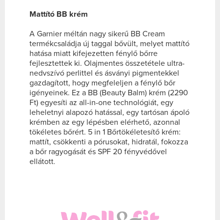
Mattító BB krém
A Garnier méltán nagy sikerű BB Cream
termékcsaládja új taggal bővült, melyet mattító
hatása miatt kifejezetten fénylő bőrre
fejlesztettek ki. Olajmentes összetétele ultra-
nedvszívó perlittel és ásványi pigmentekkel
gazdagított, hogy megfeleljen a fénylő bőr
igényeinek.
Ez a BB (Beauty Balm) krém (2290
Ft) egyesíti az all-in-one technológiát, egy
leheletnyi alapozó hatással, egy tartósan ápoló
krémben az egy lépésben elérhető, azonnal
tökéletes bőrért.
5 in 1 Bőrtökéletesítő krém:
mattít, csökkenti a pórusokat, hidratál, fokozza
a bőr ragyogását és SPF 20 fényvédővel
ellátott
.