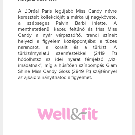
A L’Oréal Paris legújabb Miss Candy névre
keresztelt kollekcióját a márka új nagykövete,
a szépséges Palvin Barbi ihlette. A
menthetetlenül kacér, feltűnő és friss Miss
Candy a nyár vérpezsdítő, trendi színeit
helyezi a figyelem középpontjába: a tüzes
narancsot, a korallt és a türkizt. A
türkizárnyalatú szemfestékkel (2419 Ft)
hódolhatsz az idei nyarat fémjelző „víz-
imádatnak”, míg a hűsítően színpompás Glam
Shine Miss Candy Gloss (2849 Ft) szájfénnyel
az ajkaidra irányíthatod a figyelmet.