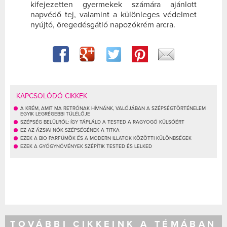
kifejezetten gyermekek számára ajánlott
napvédő tej, valamint a különleges védelmet
nyújtó, öregedésgátló napozókrém arcra.
KAPCSOLÓDÓ CIKKEK
A KRÉM, AMIT MA RETRÓNAK HÍVNÁNK, VALÓJÁBAN A SZÉPSÉGTÖRTÉNELEM
EGYIK LEGRÉGEBBI TÚLÉLŐJE
SZÉPSÉG BELÜLRŐL: ÍGY TÁPLÁLD A TESTED A RAGYOGÓ KÜLSŐÉRT
EZ AZ ÁZSIAI NŐK SZÉPSÉGÉNEK A TITKA
EZEK A BIO PARFÜMÖK ÉS A MODERN ILLATOK KÖZÖTTI KÜLÖNBSÉGEK
EZEK A GYÓGYNÖVÉNYEK SZÉPÍTIK TESTED ÉS LELKED
TOVÁBBI CIKKEINK A TÉMÁBAN