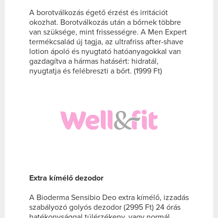
A borotválkozás égető érzést és irritációt
okozhat. Borotválkozás után a bőrnek többre
van szüksége, mint frissességre. A Men Expert
termékcsalád új tagja, az ultrafriss after-shave
lotion ápoló és nyugtató hatóanyagokkal van
gazdagítva a hármas hatásért: hidratál,
nyugtatja és felébreszti a bőrt. (1999 Ft)
Extra kímélő dezodor
A Bioderma Sensibio Deo extra kímélő, izzadás
szabályozó golyós dezodor (2995 Ft) 24 órás
hatékonysággal túlérzékeny, vagy normál