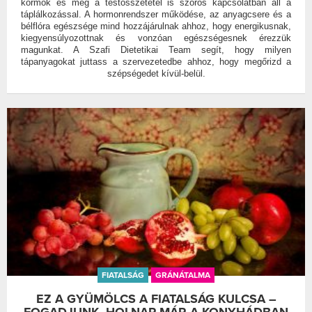
körmök és még a testösszetétel is szoros kapcsolatban áll a
táplálkozással. A hormonrendszer működése, az anyagcsere és a
bélflóra egészsége mind hozzájárulnak ahhoz, hogy energikusnak,
kiegyensúlyozottnak és vonzóan egészségesnek érezzük
magunkat. A Szafi Dietetikai Team segít, hogy milyen
tápanyagokat juttass a szervezetedbe ahhoz, hogy megőrizd a
szépségedet kívül-belül.
FIATALSÁG
GRÁNÁTALMA
EZ A GYÜMÖLCS A FIATALSÁG KULCSA –
FOGADJUNK, HOLNAP MÁR A KONYHÁDBAN