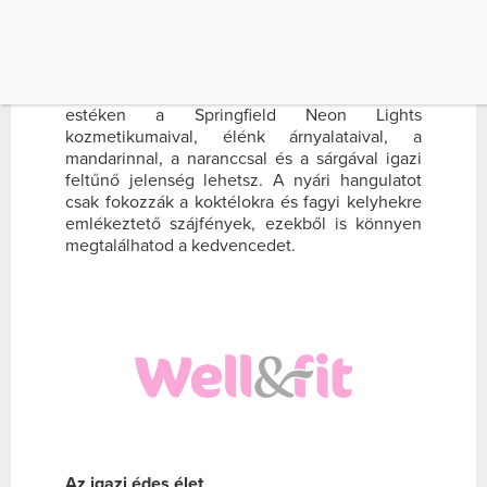
stílusú nők kedvence lehet. A kollekcióban
izgalmas tónusok közül válogathatsz, kenj a
körmeidre például smaragd vagy türkiz
körömlakkot, az ajkaidat pedig öltöztesd
rubinvörösbe. Légy ellenállhatatlan a nyári
estéken a Springfield Neon Lights
kozmetikumaival, élénk árnyalataival, a
mandarinnal, a naranccsal és a sárgával igazi
feltűnő jelenség lehetsz. A nyári hangulatot
csak fokozzák a koktélokra és fagyi kelyhekre
emlékeztető szájfények, ezekből is könnyen
megtalálhatod a kedvencedet.
Az igazi édes élet