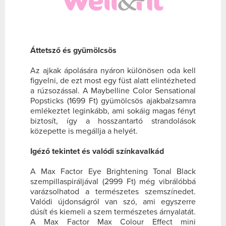
Áttetsző és gyümölcsös
Az ajkak ápolására nyáron különösen oda kell
figyelni, de ezt most egy füst alatt elintézheted
a rúzsozással. A Maybelline Color Sensational
Popsticks (1699 Ft) gyümölcsös ajakbalzsamra
emlékeztet leginkább, ami sokáig magas fényt
biztosít, így a hosszantartó strandolások
közepette is megállja a helyét.
Igéző tekintet és valódi színkavalkád
A Max Factor Eye Brightening Tonal Black
szempillaspiráljával (2999 Ft) még vibrálóbbá
varázsolhatod a természetes szemszínedet.
Valódi újdonságról van szó, ami egyszerre
dúsít és kiemeli a szem természetes árnyalatát.
A Max Factor Max Colour Effect mini