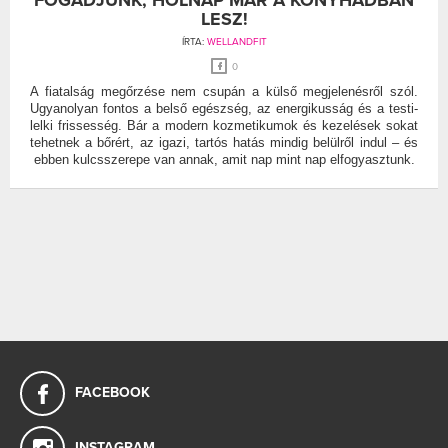
LESZ!
ÍRTA:
WELLANDFIT
0
A fiatalság megőrzése nem csupán a külső megjelenésről szól.
Ugyanolyan fontos a belső egészség, az energikusság és a testi-
lelki frissesség. Bár a modern kozmetikumok és kezelések sokat
tehetnek a bőrért, az igazi, tartós hatás mindig belülről indul – és
ebben kulcsszerepe van annak, amit nap mint nap elfogyasztunk.
FACEBOOK
INSTAGRAM