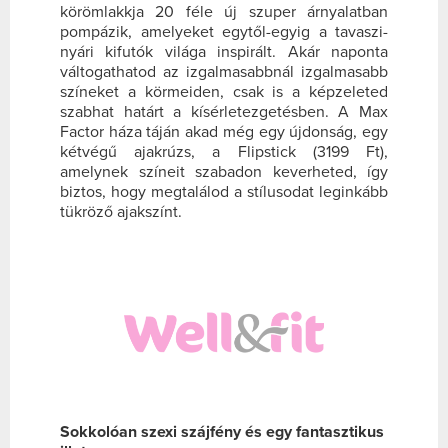
körömlakkja 20 féle új szuper árnyalatban
pompázik, amelyeket egytől-egyig a tavaszi-
nyári kifutók világa inspirált. Akár naponta
váltogathatod az izgalmasabbnál izgalmasabb
színeket a körmeiden, csak is a képzeleted
szabhat határt a kísérletezgetésben. A Max
Factor háza táján akad még egy újdonság, egy
kétvégű ajakrúzs, a Flipstick (3199 Ft),
amelynek színeit szabadon keverheted, így
biztos, hogy megtalálod a stílusodat leginkább
tükröző ajakszínt.
Sokkolóan szexi szájfény és egy fantasztikus