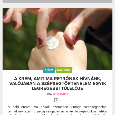
KRÉM
SZÉPSÉG
A KRÉM, AMIT MA RETRÓNAK HÍVNÁNK,
VALÓJÁBAN A SZÉPSÉGTÖRTÉNELEM EGYIK
LEGRÉGEBBI TÚLÉLŐJE
ÍRTA:
WELLANDFIT
0
A cold cream ma sokak szemében vintage szépségápolási
terméknek számít, pedig valójában az egyik legrégebbi kozmetikai