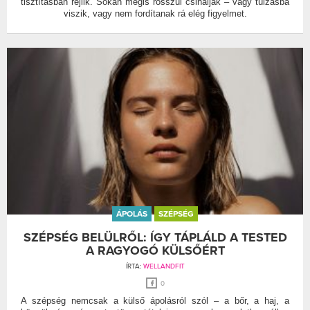
tisztításban rejlik. Sokan mégis rosszul csinálják – vagy túlzásba
viszik, vagy nem fordítanak rá elég figyelmet.
ÁPOLÁS
SZÉPSÉG
SZÉPSÉG BELÜLRŐL: ÍGY TÁPLÁLD A TESTED
A RAGYOGÓ KÜLSŐÉRT
ÍRTA:
WELLANDFIT
0
A szépség nemcsak a külső ápolásról szól – a bőr, a haj, a