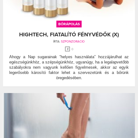
BŐRÁPOLÁS
HIGHTECH, FIATALÍTÓ FÉNYVÉDŐK (X)
ÍRTA:
SZPONZORACIO
0
Ahogy a Nap sugarainak “helyes használata” hozzájárulhat az
egészségünkhöz, a szépségünkhöz, ugyanúgy, ha a legalapvetőbb
szabályokra nem vagyunk kellően figyelmesek, akkor az egyik
legerősebb károsító faktor lehet a szervezetünk és a bőrünk
öregedésében.