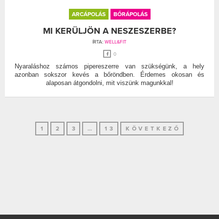
ARCÁPOLÁS
BŐRÁPOLÁS
MI KERÜLJÖN A NESZESZERBE?
ÍRTA:
WELL&FIT
0
Nyaraláshoz számos pipereszerre van szükségünk, a hely
azonban sokszor kevés a bőröndben. Érdemes okosan és
alaposan átgondolni, mit viszünk magunkkal!
1
2
3
…
13
KÖVETKEZŐ