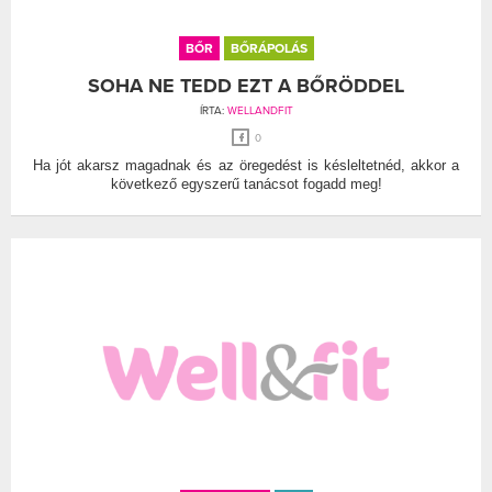
BŐR
BŐRÁPOLÁS
SOHA NE TEDD EZT A BŐRÖDDEL
ÍRTA:
WELLANDFIT
0
Ha jót akarsz magadnak és az öregedést is késleltetnéd, akkor a
következő egyszerű tanácsot fogadd meg!