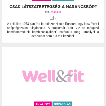
CSAK LÁTSZATBETEGSÉG A NARANCSBŐR?
ÍRTA:
WELL&FIT
0
A cellulitet 1973-ban írta le először Nicole Ronsard, egy New York-i
szépségszalon tulajdonosa. A problémát “zsír, víz és mérgező
bomlástermékek kombinációjaként” határozta meg, amellyel a
szervezet nem tud mit kezdeni.
ANYAJEGY
BŐRÁPOLÁS