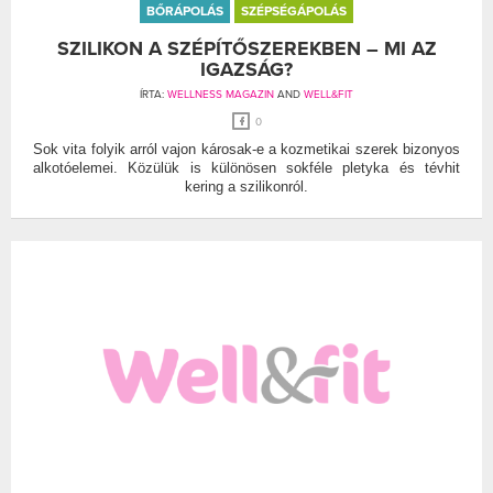
BŐRÁPOLÁS
SZÉPSÉGÁPOLÁS
SZILIKON A SZÉPÍTŐSZEREKBEN – MI AZ
IGAZSÁG?
ÍRTA:
WELLNESS MAGAZIN
AND
WELL&FIT
0
Sok vita folyik arról vajon károsak-e a kozmetikai szerek bizonyos
alkotóelemei. Közülük is különösen sokféle pletyka és tévhit
kering a szilikonról.