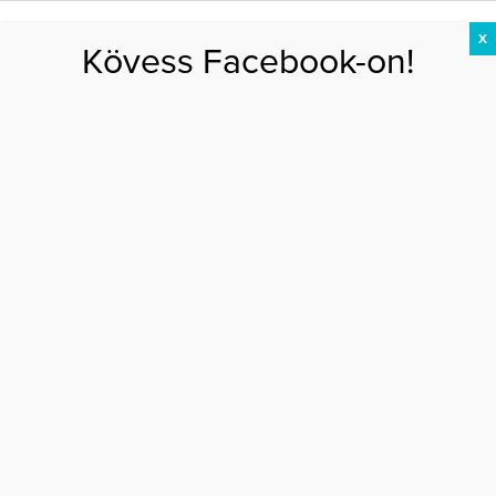
X
Kövess Facebook-on!
DIÉTA
FOGYÁS
EDZÉS
ZSÍRÉGETÉS
KEREKFENÉK
HASIZOM
FEHÉRJE
bőrápolás