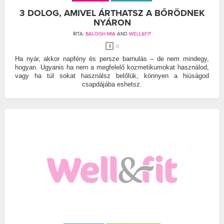
3 DOLOG, AMIVEL ÁRTHATSZ A BŐRÖDNEK
NYÁRON
ÍRTA:
BALOGH MIA
AND
WELL&FIT
0
Ha nyár, akkor napfény és persze barnulás – de nem mindegy,
hogyan. Ugyanis ha nem a megfelelő kozmetikumokat használod,
vagy ha túl sokat használsz belőlük, könnyen a hiúságod
csapdájába eshetsz.