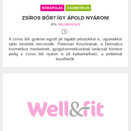
BŐRÁPOLÁS
KOZMETIKUS
ZSÍROS BŐR? ÍGY ÁPOLD NYÁRON!
ÍRTA:
WELLNESSCAFE
0
A zsíros bőr gyakran együtt jár tágabb pórusokkal is, ugyanakkor
talán kevésbé ráncosodik. Peterman Krisztinának, a Dermatica
kozmetikus mesterének, gyógykozmetikusának tanácsait követve
pedig a zsíros bőr nyáron is jól karbantartható, a problémái
kezelhetők.