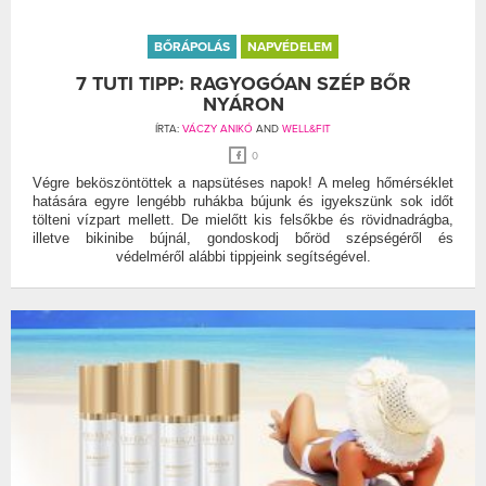
BŐRÁPOLÁS
NAPVÉDELEM
7 TUTI TIPP: RAGYOGÓAN SZÉP BŐR
NYÁRON
ÍRTA:
VÁCZY ANIKÓ
AND
WELL&FIT
0
Végre beköszöntöttek a napsütéses napok! A meleg hőmérséklet
hatására egyre lengébb ruhákba bújunk és igyekszünk sok időt
tölteni vízpart mellett. De mielőtt kis felsőkbe és rövidnadrágba,
illetve bikinibe bújnál, gondoskodj bőröd szépségéről és
védelméről alábbi tippjeink segítségével.