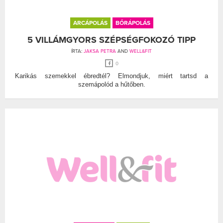
ARCÁPOLÁS
BŐRÁPOLÁS
5 VILLÁMGYORS SZÉPSÉGFOKOZÓ TIPP
ÍRTA:
JAKSA PETRA
AND
WELL&FIT
0
Karikás szemekkel ébredtél? Elmondjuk, miért tartsd a
szemápolód a hűtőben.