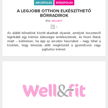
ARCÁPOLÁS
BŐRÁPOLÁS
A LEGJOBB OTTHON ELKÉSZÍTHETŐ
BŐRRADÍROK
ÍRTA:
WELL&FIT
0
Az alábbi bőrradírok között akadnak olyanok, amelyek összetevői
leginkább egy krémes édességre emlékeztetnek, és finom illatuk
miatt – különösen, ha épp az arcodon használod – nagy lehet a
kísértés, hogy lemosás előtt megkóstold a gyümölcsös vagy
joghurtos krémet.