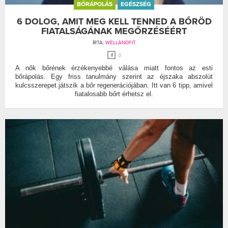
BŐRÁPOLÁS
EGÉSZSÉG
6 DOLOG, AMIT MEG KELL TENNED A BŐRÖD
FIATALSÁGÁNAK MEGŐRZÉSÉÉRT
ÍRTA:
WELLANDFIT
0
A nők bőrének érzékenyebbé válása miatt fontos az esti
bőrápolás. Egy friss tanulmány szerint az éjszaka abszolút
kulcsszerepet játszik a bőr regenerációjában. Itt van 6 tipp, amivel
fiatalosabb bőrt érhetsz el.