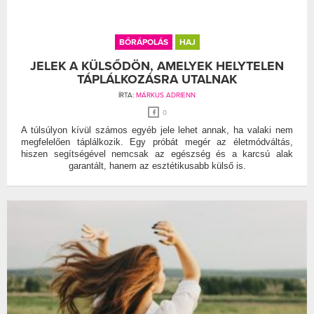
BŐRÁPOLÁS
HAJ
JELEK A KÜLSŐDÖN, AMELYEK HELYTELEN
TÁPLÁLKOZÁSRA UTALNAK
ÍRTA:
MÁRKUS ADRIENN
0
A túlsúlyon kívül számos egyéb jele lehet annak, ha valaki nem
megfelelően táplálkozik. Egy próbát megér az életmódváltás,
hiszen segítségével nemcsak az egészség és a karcsú alak
garantált, hanem az esztétikusabb külső is.