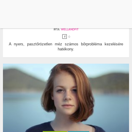
BŐRÁPOLÁS
MEZ
EZÉRT VESD BE A MÉZET A BŐRÁPOLÁSI
RUTINODBA
ÍRTA:
WELLANDFIT
0
A nyers, pasztőrözetlen méz számos bőrprobléma kezelésére
hatékony.