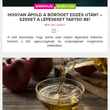
BŐRÁPOLÁS
EDZÉS UTÁN
HOGYAN ÁPOLD A BŐRÖDET EDZÉS UTÁN? –
EZEKET A LÉPÉSEKET TARTSD BE!
ÍRTA:
WELLANDFIT
0
A cikk bemutatja, hogy edzés után milyen lépéseket érdemes
követni a bőr egészségének és szépségének megőrzése
érdekében.