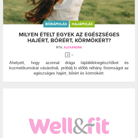
BŐRÁPOLÁS
HAJÁPOLÁS
MILYEN ÉTELT EGYEK AZ EGÉSZSÉGES
HAJÉRT, BŐRÉRT, KÖRMÖKÉRT?
ÍRTA:
ALEXANDRA
0
Ahelyett, hogy azonnal drága táplálékkiegészítőket és
kozmetikumokat vásárolnál, próbálj ki előbb néhány finomságot az
egészséges hajért, bőrért és körmökért.