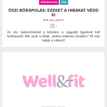
BŐRÁPOLÁS
ŐSZ
ŐSZI BŐRÁPOLÁS: EZEKET A HIBÁKAT VÉDD
KI
ÍRTA:
WELLANDFIT
0
Az ősz beköszöntével a bőrünkre is nagyobb figyelmet kell
fordítanunk! Mik azok a hibák, amiket érdemes kivédeni? Mi már
tudjuk a választ!