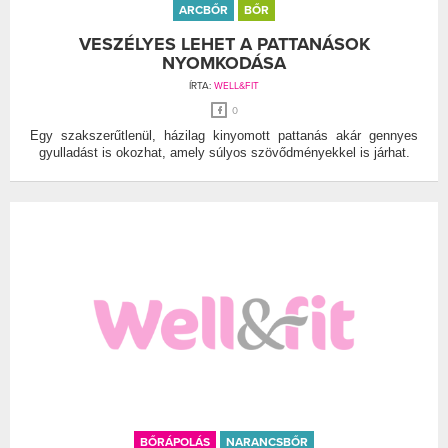
ARCBŐR
BŐR
VESZÉLYES LEHET A PATTANÁSOK
NYOMKODÁSA
ÍRTA:
WELL&FIT
0
Egy szakszerűtlenül, házilag kinyomott pattanás akár gennyes
gyulladást is okozhat, amely súlyos szövődményekkel is járhat.
BŐRÁPOLÁS
NARANCSBŐR