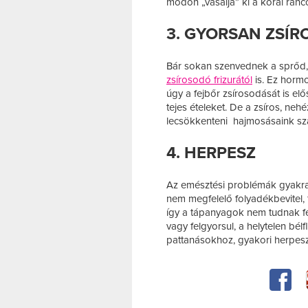
módon „vasalja” ki a korai ránc
3. GYORSAN ZSÍ
Bár sokan szenvednek a sprőd, 
zsírosodó frizurától
is. Ez hormo
úgy a fejbőr zsírosodását is elős
tejes ételeket. De a zsíros, neh
lecsökkenteni hajmosásaink sz
4. HERPESZ
Az emésztési problémák gyakra
nem megfelelő folyadékbevitel, f
így a tápanyagok nem tudnak fe
vagy felgyorsul, a helytelen bél
pattanásokhoz, gyakori herpesz