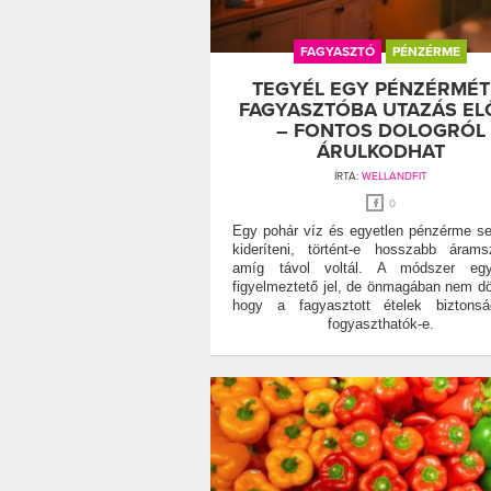
FAGYASZTÓ
PÉNZÉRME
TEGYÉL EGY PÉNZÉRMÉT
FAGYASZTÓBA UTAZÁS EL
– FONTOS DOLOGRÓL
ÁRULKODHAT
ÍRTA:
WELLANDFIT
0
Egy pohár víz és egyetlen pénzérme se
kideríteni, történt-e hosszabb árams
amíg távol voltál. A módszer egy
figyelmeztető jel, de önmagában nem dön
hogy a fagyasztott ételek biztonsá
fogyaszthatók-e.