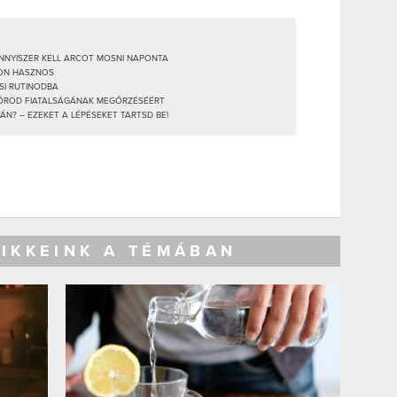
NNYISZER KELL ARCOT MOSNI NAPONTA
YON HASZNOS
SI RUTINODBA
BŐRÖD FIATALSÁGÁNAK MEGŐRZÉSÉÉRT
N? – EZEKET A LÉPÉSEKET TARTSD BE!
CIKKEINK A TÉMÁBAN