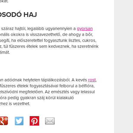
okat.
ROSODÓ HAJ
száraz hajtól, legalább ugyanennyien a
gyorsan
nális okokra is visszavezethető, de ahogy a bőr,
egíti, ha előszeretettel fogyasztunk lisztes, cukros,
éz, túl fűszeres ételek sem kedveznek, ha szeretnénk
ámát.
n adódnak helytelen táplálkozásból. A kevés
rost
,
űszeres ételek fogyasztásával felborul a bélflóra,
lszívódni megfelelően. Az emésztés vagy lelassul
flóra pedig gyakran száj körül kialakuló
hez is vezethet.