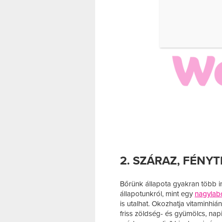
2. SZÁRAZ, FÉNY
Bőrünk állapota gyakran több 
állapotunkról, mint egy
nagylab
is utalhat. Okozhatja vitaminhiá
friss zöldség- és gyümölcs, napi 