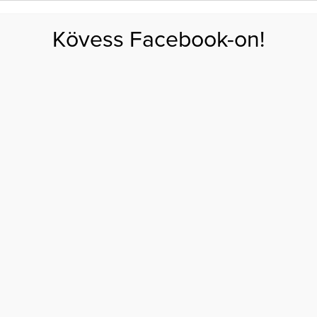
FOGYÁS
EDZÉS
ZSÍRÉGETÉS
KEREKFENÉK
HASIZOM
FEHÉRJE
SZÉNHID
Kövess Facebook-on!
GÁS
EGÉSZSÉG
ÉTRENDEK
SZÉPSÉG
AKTUÁLIS
lyek helytelen táplálkozásra utalnak
ÜLSŐDÖN, AMELYEK
N TÁPLÁLKOZÁSRA