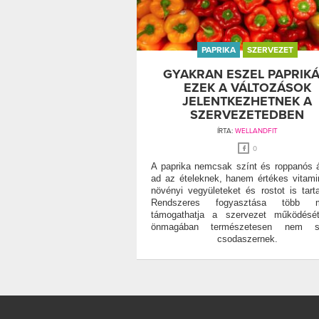
PAPRIKA
SZERVEZET
GYAKRAN ESZEL PAPRIKÁ
EZEK A VÁLTOZÁSOK
JELENTKEZHETNEK A
SZERVEZETEDBEN
ÍRTA:
WELLANDFIT
0
A paprika nemcsak színt és roppanós á
ad az ételeknek, hanem értékes vitami
növényi vegyületeket és rostot is tart
Rendszeres fogyasztása több 
támogathatja a szervezet működését
önmagában természetesen nem s
csodaszernek.