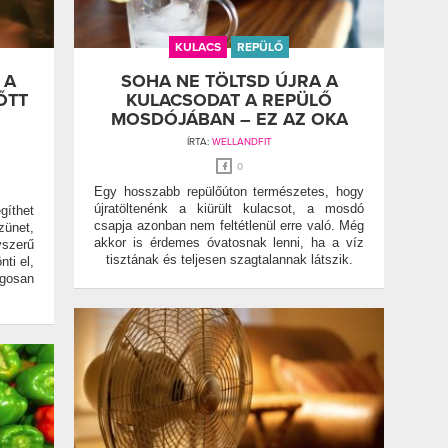
KULACS
REPÜLŐ
 A
SOHA NE TÖLTSD ÚJRA A
ŐTT
KULACSODAT A REPÜLŐ
MOSDÓJÁBAN – EZ AZ OKA
ÍRTA:
WELLANDFIT
0
Egy hosszabb repülőúton természetes, hogy
újratöltenénk a kiürült kulacsot, a mosdó
gíthet
csapja azonban nem feltétlenül erre való. Még
zünet,
akkor is érdemes óvatosnak lenni, ha a víz
szerű
tisztának és teljesen szagtalannak látszik.
ti el,
gosan