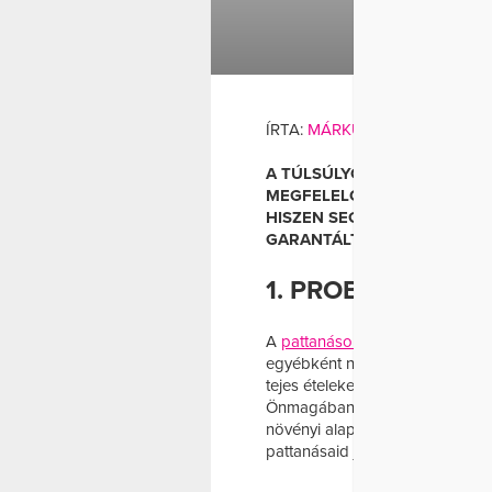
BŐRÁPOL
ÍRTA:
MÁRKUS ADRIENN
A TÚLSÚLYON KÍVÜL SZÁMOS
MEGFELELŐEN TÁPLÁLKOZIK
HISZEN SEGÍTSÉGÉVEL NEM
GARANTÁLT, HANEM AZ ESZT
1. PROBLÉMÁS BŐ
A
pattanások
, különböző bőrpr
egyébként nem szenvednek ételi
tejes ételeket szokták elsősorb
Önmagában a laktózmentes ter
növényi alapú tejre és termékek
pattanásaid java részét.