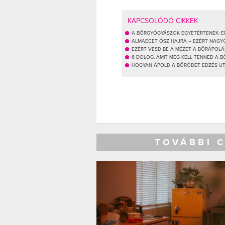
KAPCSOLÓDÓ CIKKEK
A BŐRGYÓGYÁSZOK EGYETÉRTENEK: E
ALMAECET ŐSZ HAJRA – EZÉRT NAG
EZÉRT VESD BE A MÉZET A BŐRÁPOLÁ
6 DOLOG, AMIT MEG KELL TENNED A 
HOGYAN ÁPOLD A BŐRÖDET EDZÉS UTÁ
TOVÁBBI 