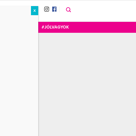
X
RÁT
CUKOR
FOGADOM
#JÓLVAGYOK