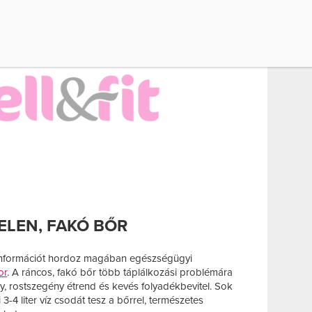
TELEN, FAKÓ BŐR
információt hordoz magában egészségügyi
or
. A ráncos, fakó bőr több táplálkozási problémára
ny, rostszegény étrend és kevés folyadékbevitel. Sok
3-4 liter víz csodát tesz a bőrrel, természetes