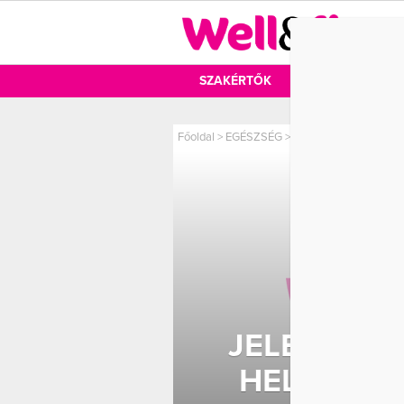
DIÉTA
SZAKÉRTŐK
DIÉTA
MOZ
Főoldal
>
EGÉSZSÉG
>
Jelek a külsődön, ame
JELEK A K
HELYTELE