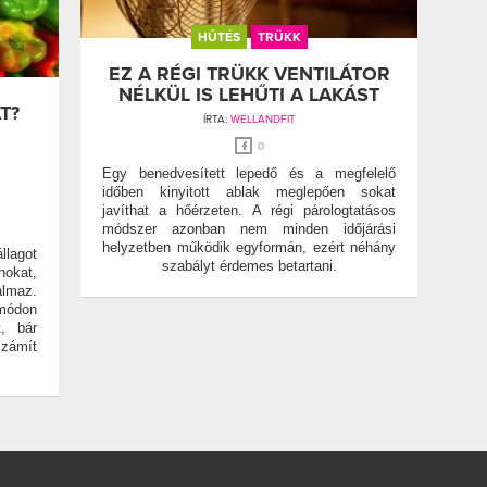
HŰTÉS
TRÜKK
EZ A RÉGI TRÜKK VENTILÁTOR
NÉLKÜL IS LEHŰTI A LAKÁST
T?
ÍRTA:
WELLANDFIT
0
Egy benedvesített lepedő és a megfelelő
időben kinyitott ablak meglepően sokat
javíthat a hőérzeten. A régi párologtatásos
módszer azonban nem minden időjárási
helyzetben működik egyformán, ezért néhány
llagot
szabályt érdemes betartani.
nokat,
almaz.
módon
, bár
zámít