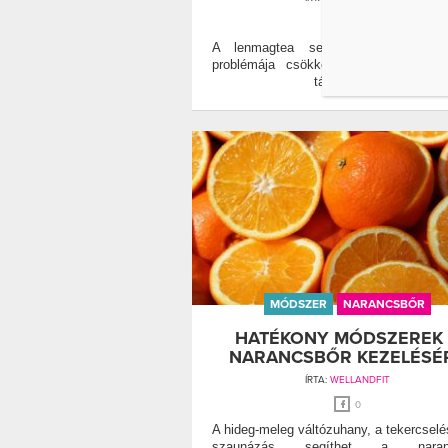
0
A lenmagtea segítségével a naran
problémája csökkenthető, és a fogy
támogatott.
MÓDSZER
NARANCSBŐR
HATÉKONY MÓDSZEREK
NARANCSBŐR KEZELÉSÉ
ÍRTA:
WELLANDFIT
0
A hideg-meleg váltózuhany, a tekercselé
szaunázás segíthet a naranc