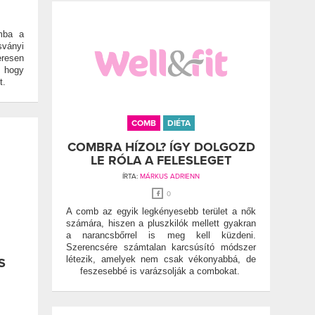
mba a
sványi
resen
, hogy
t.
COMB
DIÉTA
COMBRA HÍZOL? ÍGY DOLGOZD
LE RÓLA A FELESLEGET
ÍRTA:
MÁRKUS ADRIENN
0
A comb az egyik legkényesebb terület a nők
számára, hiszen a pluszkilók mellett gyakran
a narancsbőrrel is meg kell küzdeni.
Szerencsére számtalan karcsúsító módszer
létezik, amelyek nem csak vékonyabbá, de
S
feszesebbé is varázsolják a combokat.