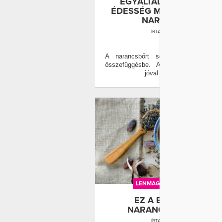
EGYÁLTALÁN NEM A SO
ÉDESSÉG MIATT ALAKUL K
NARANCSBŐR
ÍRTA:
WELLANDFIT
0
A narancsbőrt sokan a cukorral h
összefüggésbe. A valóság azonban 
jóval összetettebb.
LENMAG
NARANCSBŐR
EZ A BEFUTÓ TEA
NARANCSBŐR ELLEN
ÍRTA:
WELLANDFIT