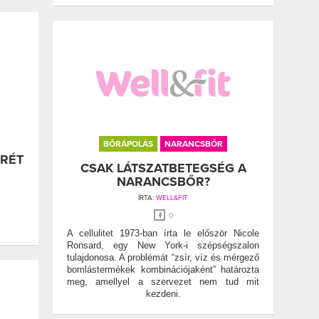
BŐRÁPOLÁS
NARANCSBŐR
RÉT
CSAK LÁTSZATBETEGSÉG A
NARANCSBŐR?
ÍRTA:
WELL&FIT
0
A cellulitet 1973-ban írta le először Nicole
Ronsard, egy New York-i szépségszalon
tulajdonosa. A problémát “zsír, víz és mérgező
bomlástermékek kombinációjaként” határozta
meg, amellyel a szervezet nem tud mit
kezdeni.