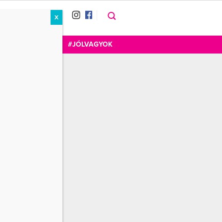
X
RÁT
CUKOR
FOGADOM
#JÓLVAGYOK