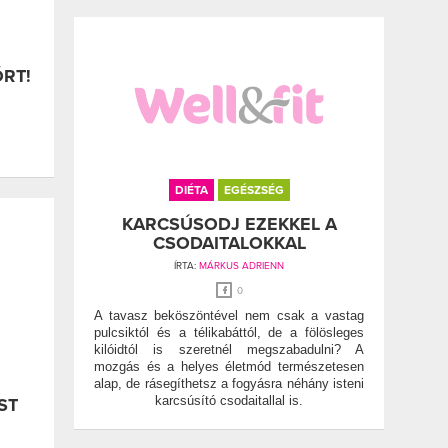
RT!
DIÉTA
EGÉSZSÉG
KARCSÚSODJ EZEKKEL A
CSODAITALOKKAL
ÍRTA:
MÁRKUS ADRIENN
0
A tavasz beköszöntével nem csak a vastag
pulcsiktól és a télikabáttól, de a fölösleges
kilóidtól is szeretnél megszabadulni? A
mozgás és a helyes életmód természetesen
alap, de rásegíthetsz a fogyásra néhány isteni
karcsúsító csodaitallal is.
ST