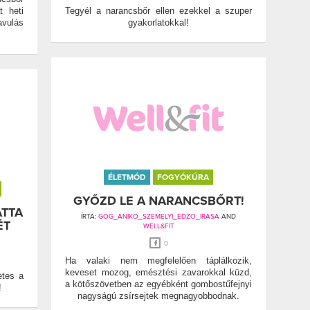
t heti
Tegyél a narancsbőr ellen ezekkel a szuper
avulás
gyakorlatokkal!
ÉLETMÓD
FOGYÓKÚRA
GYŐZD LE A NARANCSBŐRT!
TTA
ÍRTA:
GOG_ANIKO_SZEMELYI_EDZO_IRASA
AND
ÉT
WELL&FIT
0
Ha valaki nem megfelelően táplálkozik,
keveset mozog, emésztési zavarokkal küzd,
etes a
a kötőszövetben az egyébként gombostűfejnyi
!
nagyságú zsírsejtek megnagyobbodnak.