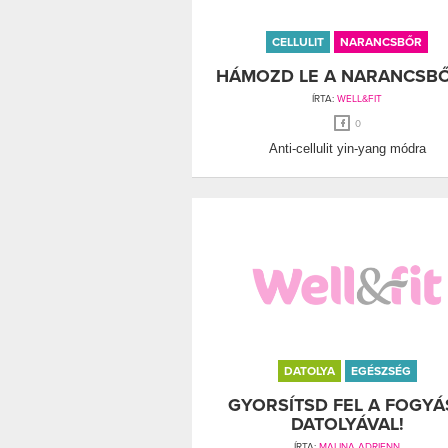
CELLULIT
NARANCSBŐR
HÁMOZD LE A NARANCSBŐ
ÍRTA:
WELL&FIT
0
Anti-cellulit yin-yang módra
DATOLYA
EGÉSZSÉG
GYORSÍTSD FEL A FOGYÁ
DATOLYÁVAL!
ÍRTA:
MALINA ADRIENN