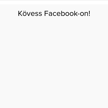
FOGYÁS
EDZÉS
ZSÍRÉGETÉS
KEREKFENÉK
HASIZOM
FEHÉRJE
SZÉNHID
Kövess Facebook-on!
GÁS
EGÉSZSÉG
ÉTRENDEK
SZÉPSÉG
AKTUÁLIS
NARANCSBŐR
TIPPEK
MINDEN, AMIT A