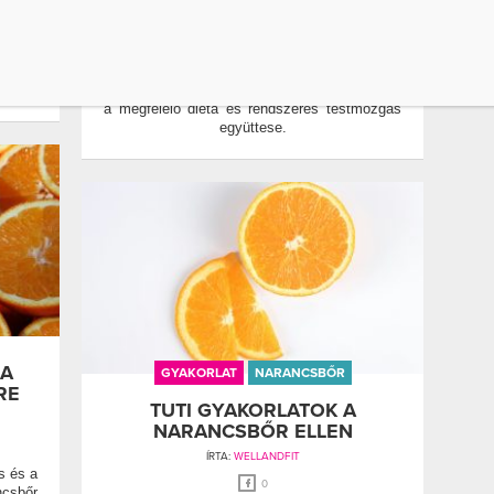
JÓGAPÓZ
ÍRTA:
WELLANDFIT
csbőr
0
ás is
A narancsbőr elleni küzdelem hatékony módja
a megfelelő diéta és rendszeres testmozgás
együttese.
 A
GYAKORLAT
NARANCSBŐR
RE
TUTI GYAKORLATOK A
NARANCSBŐR ELLEN
ÍRTA:
WELLANDFIT
s és a
0
sbőr