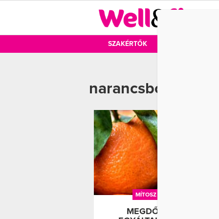
DIÉTA
SZAKÉRTŐK
DIÉTA
MOZ
narancsbőr
MÍTOSZ
NARANCSBŐR
MEGDŐLT A MÍTOSZ: