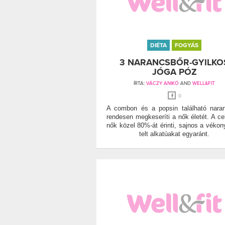
DIÉTA
FOGYÁS
3 NARANCSBŐR-GYILKO
JÓGA PÓZ
ÍRTA:
VÁCZY ANIKÓ
AND
WELL&FIT
0
A combon és a popsin található nara
rendesen megkeseríti a nők életét. A cell
nők közel 80%-át érinti, sajnos a vékon
telt alkatúakat egyaránt.