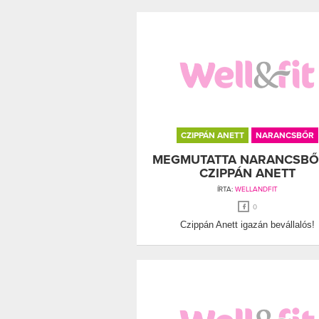
CZIPPÁN ANETT
NARANCSBŐR
MEGMUTATTA NARANCSBŐ
CZIPPÁN ANETT
ÍRTA:
WELLANDFIT
0
Czippán Anett igazán bevállalós!