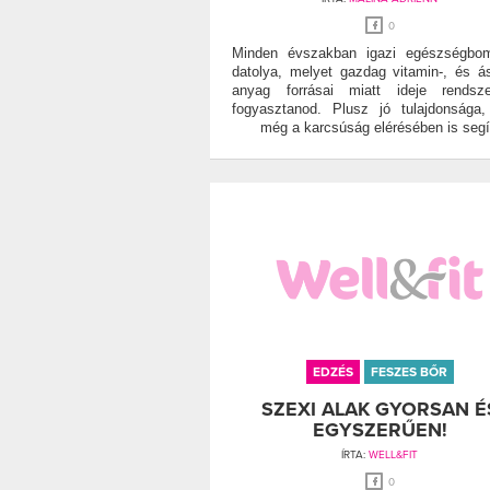
0
Minden évszakban igazi egészségbo
datolya, melyet gazdag vitamin-, és á
anyag forrásai miatt ideje rendsze
fogyasztanod. Plusz jó tulajdonsága
még a karcsúság elérésében is segí
EDZÉS
FESZES BŐR
SZEXI ALAK GYORSAN É
EGYSZERŰEN!
ÍRTA:
WELL&FIT
0