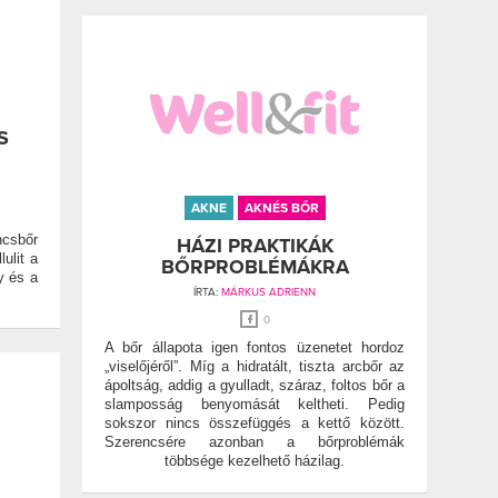
S
AKNE
AKNÉS BŐR
ncsbőr
HÁZI PRAKTIKÁK
ulit a
BŐRPROBLÉMÁKRA
y és a
ÍRTA:
MÁRKUS ADRIENN
0
A bőr állapota igen fontos üzenetet hordoz
„viselőjéről”. Míg a hidratált, tiszta arcbőr az
ápoltság, addig a gyulladt, száraz, foltos bőr a
slamposság benyomását keltheti. Pedig
sokszor nincs összefüggés a kettő között.
Szerencsére azonban a bőrproblémák
többsége kezelhető házilag.