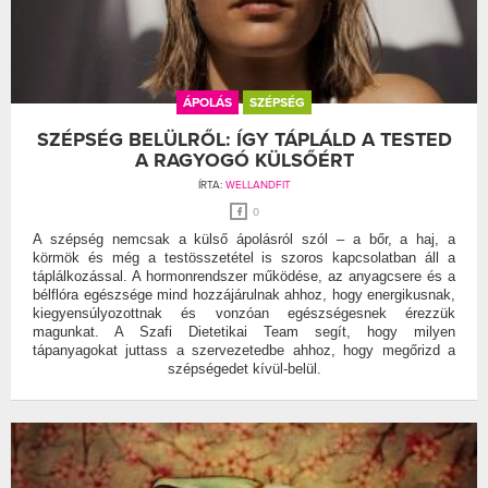
ÁPOLÁS
SZÉPSÉG
SZÉPSÉG BELÜLRŐL: ÍGY TÁPLÁLD A TESTED
A RAGYOGÓ KÜLSŐÉRT
ÍRTA:
WELLANDFIT
0
A szépség nemcsak a külső ápolásról szól – a bőr, a haj, a
körmök és még a testösszetétel is szoros kapcsolatban áll a
táplálkozással. A hormonrendszer működése, az anyagcsere és a
bélflóra egészsége mind hozzájárulnak ahhoz, hogy energikusnak,
kiegyensúlyozottnak és vonzóan egészségesnek érezzük
magunkat. A Szafi Dietetikai Team segít, hogy milyen
tápanyagokat juttass a szervezetedbe ahhoz, hogy megőrizd a
szépségedet kívül-belül.