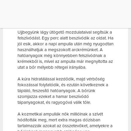
hiszen ez egy célzott, 2 hetes bőrápolási kúra.
A napi tisztítás után törjük fel az üvegcsét és a
tartalmát csepegtessük a tenyerünkbe és onnan
finom mozdulatokkal oszlassuk szét az arcbőrön.
Ujjbegyünk lágy ütögető mozdulataival segítsük a
felszívódást. Egy perc alatt beszívódik az oldat. Ha
jól esik, akkor a napi ampulla után még nyugodtan
használhatjuk a megszokott arckrémünket. A
hatóanyagok még könnyebben felszívódnak a
krémekből is, mivel az ampulla már megnyitotta az
utat a bőr mélyebb rétegei irányába.
A kúra hidratálással kezdődik, majd vérbőség
fokozással folytatódik, és ezután következnek a
tápláló, feszesítő hatóanyagok. A bőrünk
szomjazza ezeket a hamar beszívódó
tápanyagokat, és ragyogóvá válik tőle.
A kozmetikai ampullák nők millióinak a szívét
hódították meg, mert extra magas dózisban
tartalmazzák azokat az összetevőket, amelyekre a