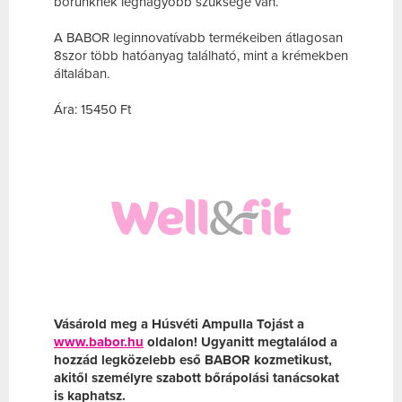
bőrünknek legnagyobb szüksége van.
A BABOR leginnovatívabb termékeiben átlagosan
8szor több hatóanyag található, mint a krémekben
általában.
Ára: 15450 Ft
Vásárold meg a Húsvéti Ampulla Tojást a
www.babor.hu
oldalon! Ugyanitt megtalálod a
hozzád legközelebb eső BABOR kozmetikust,
akitől személyre szabott bőrápolási tanácsokat
is kaphatsz.