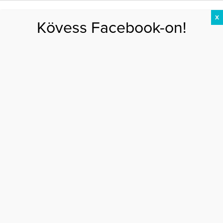
X
Kövess Facebook-on!
DIÉTA
FOGYÁS
EDZÉS
ZSÍRÉGETÉS
KEREKFENÉK
HASIZOM
FEHÉRJE
Főoldal
>
SZÉPSÉG
>
Húsvéti Ampulla Tojás: Valódi hatóanyagbomba már
otthon is