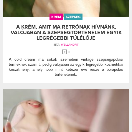
KRÉM
SZÉPSÉG
A KRÉM, AMIT MA RETRÓNAK HÍVNÁNK,
VALÓJÁBAN A SZÉPSÉGTÖRTÉNELEM EGYIK
LEGRÉGEBBI TÚLÉLŐJE
ÍRTA:
WELLANDFIT
0
A cold cream ma sokak szemében vintage szépségápolási
terméknek számít, pedig valójában az egyik legrégebbi kozmetikai
készítmény, amely több mint kétezer éve része a bőrápolás
történetének.