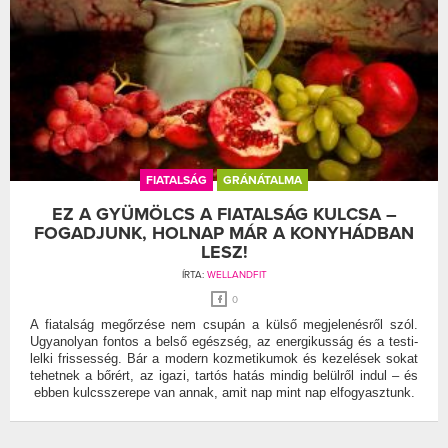
FIATALSÁG
GRÁNÁTALMA
EZ A GYÜMÖLCS A FIATALSÁG KULCSA –
FOGADJUNK, HOLNAP MÁR A KONYHÁDBAN
LESZ!
ÍRTA:
WELLANDFIT
0
A fiatalság megőrzése nem csupán a külső megjelenésről szól.
Ugyanolyan fontos a belső egészség, az energikusság és a testi-
lelki frissesség. Bár a modern kozmetikumok és kezelések sokat
tehetnek a bőrért, az igazi, tartós hatás mindig belülről indul – és
ebben kulcsszerepe van annak, amit nap mint nap elfogyasztunk.