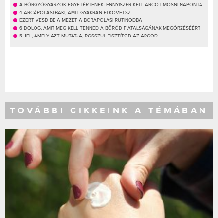
A BŐRGYÓGYÁSZOK EGYETÉRTENEK: ENNYISZER KELL ARCOT MOSNI NAPONTA
4 ARCÁPOLÁSI BAKI, AMIT GYAKRAN ELKÖVETSZ
EZÉRT VESD BE A MÉZET A BŐRÁPOLÁSI RUTINODBA
6 DOLOG, AMIT MEG KELL TENNED A BŐRÖD FIATALSÁGÁNAK MEGŐRZÉSÉÉRT
5 JEL, AMELY AZT MUTATJA, ROSSZUL TISZTÍTOD AZ ARCOD
TOVÁBBI CIKKEINK A TÉMÁBAN