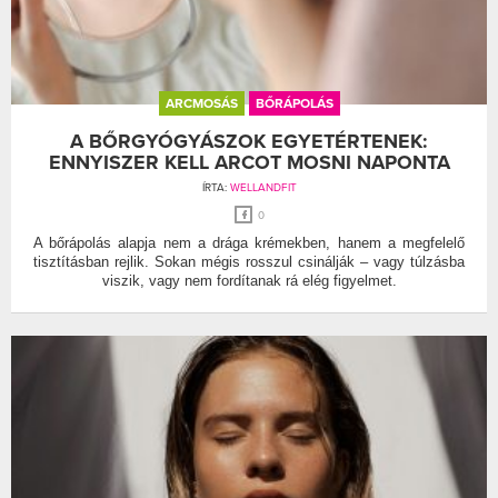
ARCMOSÁS
BŐRÁPOLÁS
A BŐRGYÓGYÁSZOK EGYETÉRTENEK:
ENNYISZER KELL ARCOT MOSNI NAPONTA
ÍRTA:
WELLANDFIT
0
A bőrápolás alapja nem a drága krémekben, hanem a megfelelő
tisztításban rejlik. Sokan mégis rosszul csinálják – vagy túlzásba
viszik, vagy nem fordítanak rá elég figyelmet.