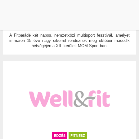
15. HEGYVIDÉK FITPARÁDÉ A MOM SPORT-
BAN
ÍRTA:
WELL&FIT
0
A Fitparádé két napos, nemzetközi multisport fesztivál, amelyet
immáron 15 éve nagy sikerrel rendeznek meg október második
hétvégéjén a XII. kerületi MOM Sport-ban.
EDZÉS
FITNESZ