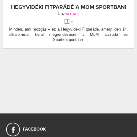
HEGYVIDÉKI FITPARÁDÉ A MOM SPORTBAN!
ÍRTA:
WELL&FIT
0
Minden, ami mozgás – ez a Hegyvidéki Fitparádé, amely idén 14.
alkalommal kerül megrendezésre a MoM Uszoda és
Sportközpontban.
FACEBOOK