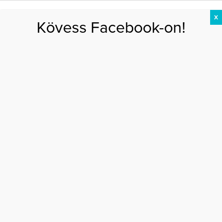
X
Kövess Facebook-on!
DIÉTA
FOGYÁS
EDZÉS
ZSÍRÉGETÉS
KEREKFENÉK
HASIZOM
FEHÉRJE
Fitparádé