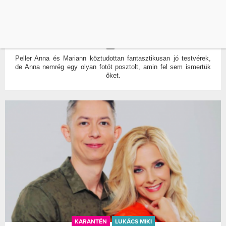
AKKOR ÉS MOST: PELLER ANNÁRÓL ÉS
MARIANNRÓL ILYEN FOTÓT MÉG NEM LÁTTÁL
ÍRTA:
WELLANDFIT
0
Peller Anna és Mariann köztudottan fantasztikusan jó testvérek,
de Anna nemrég egy olyan fotót posztolt, amin fel sem ismertük
őket.
KARANTÉN
LUKÁCS MIKI