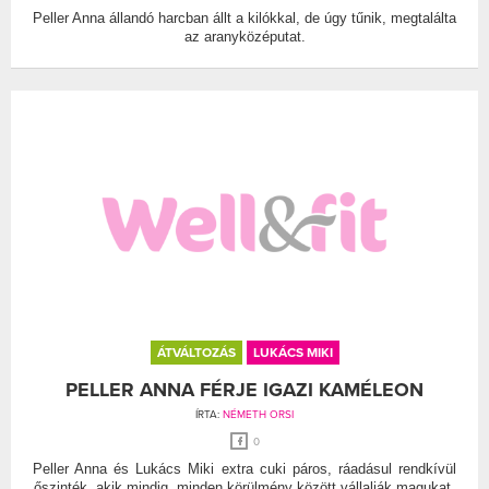
Peller Anna állandó harcban állt a kilókkal, de úgy tűnik, megtalálta
az aranyközéputat.
ÁTVÁLTOZÁS
LUKÁCS MIKI
PELLER ANNA FÉRJE IGAZI KAMÉLEON
ÍRTA:
NÉMETH ORSI
0
Peller Anna és Lukács Miki extra cuki páros, ráadásul rendkívül
őszinték, akik mindig, minden körülmény között vállalják magukat.