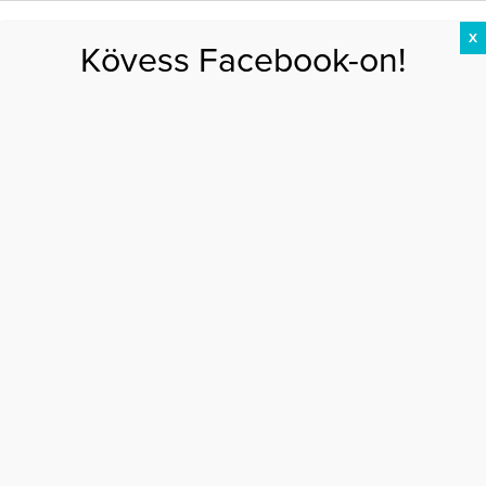
X
Kövess Facebook-on!
DIÉTA
FOGYÁS
EDZÉS
ZSÍRÉGETÉS
KEREKFENÉK
HASIZOM
FEHÉRJE
peller anna