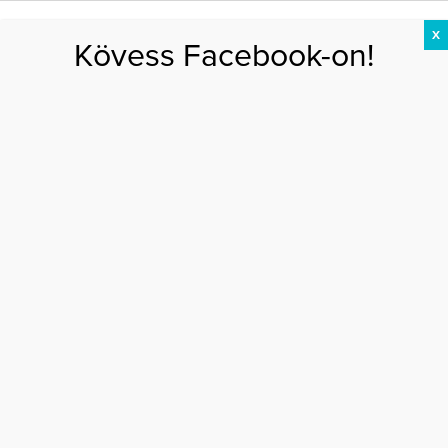
X
Kövess Facebook-on!
DIÉTA
FOGYÁS
EDZÉS
ZSÍRÉGETÉS
KEREKFENÉK
HASIZOM
FEHÉRJE
tóth andi