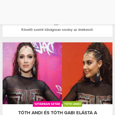
TÓTH ANDI VISSZASZÓLT ALAKJÁT KRITIZÁLÓ
KÖVETŐINEK
ÍRTA:
WELLANDFIT
0
Követői szerint túlságosan sovány az énekesnő.
SZTÁRBAN SZTÁR
TÓTH ANDI
TÓTH ANDI ÉS TÓTH GABI ELÁSTA A