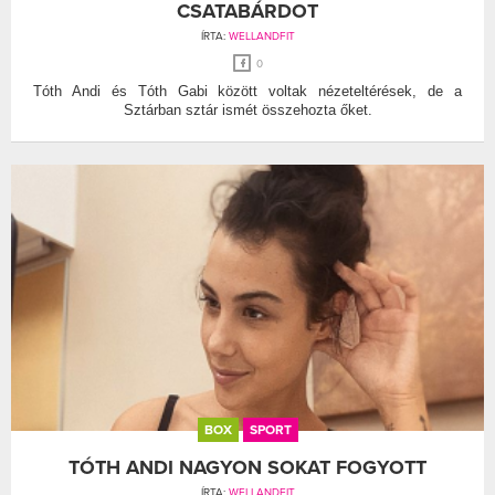
CSATABÁRDOT
ÍRTA:
WELLANDFIT
0
Tóth Andi és Tóth Gabi között voltak nézeteltérések, de a
Sztárban sztár ismét összehozta őket.
BOX
SPORT
TÓTH ANDI NAGYON SOKAT FOGYOTT
ÍRTA:
WELLANDFIT