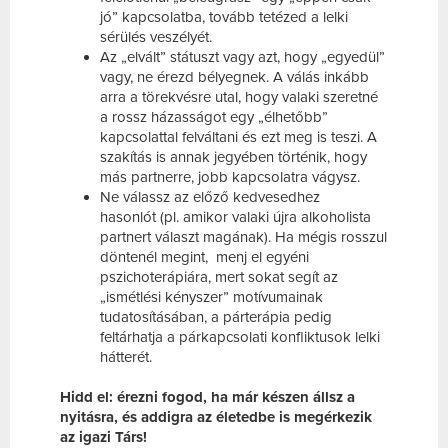
jó” kapcsolatba, tovább tetézed a lelki
sérülés veszélyét.
Az „elvált” státuszt vagy azt, hogy „egyedül”
vagy, ne érezd bélyegnek. A válás inkább
arra a törekvésre utal, hogy valaki szeretné
a rossz házasságot egy „élhetőbb”
kapcsolattal felváltani és ezt meg is teszi. A
szakítás is annak jegyében történik, hogy
más partnerre, jobb kapcsolatra vágysz.
Ne válassz az előző kedvesedhez
hasonlót (pl. amikor valaki újra alkoholista
partnert választ magának). Ha mégis rosszul
döntenél megint, menj el egyéni
pszichoterápiára, mert sokat segít az
„ismétlési kényszer” motívumainak
tudatosításában, a párterápia pedig
feltárhatja a párkapcsolati konfliktusok lelki
hátterét.
Hidd el: érezni fogod, ha már készen állsz a
nyitásra, és addigra az életedbe is megérkezik
az igazi Társ!