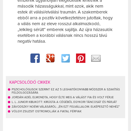
emberek ugyanolyan elégedettek lehetnek a
második házasságukkal, mint azok, akik nem
estek át válási/elválási traumán. A szakemberek
ebből arra a pozitív következtetésre jutottak, hogy
a válás nem az eleve rosszul alkalmazkodó,
„lelkileg sérült” emberek sajátja. Az újra házasulók
esetében a korábbi válásnak nincs hosszú távú
negatív hatása.
KAPCSOLÓDÓ CIKKEK
PSZICHOLÓGUSOK SZERINT EZ AZ 5 LEGHATÉKONYABB MÓDSZER A SZAKÍTÁS
FELDOLGOZÁSÁRA
JORDÁN ADÉL ELMONDTA, HOGY ÉLTE MEG A VÁLÁST FIA ÉS VOLT FÉRJE
L. L. JUNIOR KIBUKOTT: KIRÚGTA A CÉGÉBŐL EGYKORI TÁNCOSÁT ÉS PÁRJÁT
ZÁVODSZKY NOÉMI VÁLÁSÁRÓL: „ÉN EZT FELVÁLLALOM. ELKÉPESZTŐ NEHÉZ”
VÖLGYI ZSUZSIT OSTROMOLJÁK A FIATAL FÉRFIAK