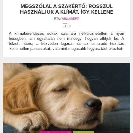
MEGSZÓLAL A SZAKÉRTŐ: ROSSZUL
HASZNÁLJUK A KLÍMÁT, ÍGY KELLENE
ÍRTA:
WELLANDFIT
0
A klímaberendezés sokak számára nélkülözhetetlen a nyári
hőségben, ám egyáltalán nem mindegy, hogyan állítjuk be. A
túlzott hűtés, a közvetlen légáram és az elmaradó tisztítás
kellemetlen panaszokat, valamint magasabb fogyasztást okozhat.