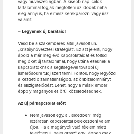
vagy művészeti ágban. A kisebb napi célok
tartalommal fogják megtölteni az idődet: néha
elég annyi is, ha elmész kerékpározni vagy írsz
valamit.
– Legyenek új barátaid!
Vesd be a szakemberek által javasolt ún.
„kristálynövesztési stratégiát”. Ez azt jelenti, hogy
ápold a már meglévő kapcsolataidat és töltsd
meg őket új tartalommal, hogy utána ezeknek a
kapcsolatoknak a segítségével további új
ismerősökre tudj szert tenni. Fontos, hogy legyőzd
a kezdeti bizalmatlanságod, az önbizalomhiányt
és elszigetelődést. Lehet, hogy a másik ember
éppoly magányos és örül közeledésednek.
Az új párkapcsolat előtt
Nem javasolt egy, a „lelkedben” még
lezáratlan kapcsolattal belekezdeni valami
újba. Ha a magánytól való félelem miatt
felelőtlenül „beleugrasz” egy „éppen csak