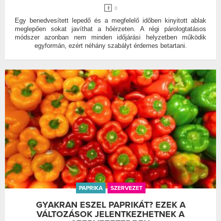
0
Egy benedvesített lepedő és a megfelelő időben kinyitott ablak
meglepően sokat javíthat a hőérzeten. A régi párologtatásos
módszer azonban nem minden időjárási helyzetben működik
egyformán, ezért néhány szabályt érdemes betartani.
PAPRIKA
SZERVEZET
GYAKRAN ESZEL PAPRIKÁT? EZEK A
VÁLTOZÁSOK JELENTKEZHETNEK A