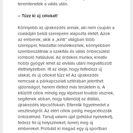
teremtenetek a válás után.
– Tűzz ki új célokat!
Könnyebb az újrakezdés annak, aki nem csupán a
családján belüli szerepeire alapozta életét. Azok
az emberek, akik a „kinti” világban több
szereppel, feladattal rendelkeznek, könnyebben
szembeszállnak a szakítás és válás önbecsülést
romboló hatásával. Az érdekes munka, kreatív
hobbi gyógyír lehet az elválás utáni megváltozott
élethelyzetben. Itt az ideje, hogy felfedezz új
utakat, és új célokat tűzz ki! Az újrakezdés
nemcsak a párkapcsolati szférában jelenthet
újdonságot, hanem életed más területein is. A
kitűzött célok mindig egy lépéssel tovább visznek,
segítenek abban, hogy túllendülj az átállás,
újrakezdés lépcsőfokain. Elterelik figyelmedet a
veszteségről. Az elért célok pedig megacélozzák
önbizalmad. Tanulj valami újat (például nyelveket),
fedezz fel új helyszíneket, ismerj meg új
embereket. Próbáld ki magad egy új sportban