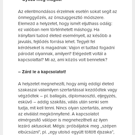
Az ellentmondásos érzelmek esetén sokat segít az
önmeggyőzés, az önszuggesztió módszere.
Elemezd a helyzetet, hogy ismét eljuthass odáig:
ez valóban nem történhetett máshogy. Ha
irányítani tudod életed eseményeit, az később a
javulás, fejlődés forrása lehet. Tegyél fel
kérdéseket is magadnak: Vajon el tudtad fogadni
párodat olyannak, amilyen? Elégedett voltál a
kapcsolattal? Mi az, ami közös volt bennetek?
– Zárd le a kapcsolatot!
A helyzetet megnehezíti, hogy amíg eddigi életed
szakaszai valamilyen szertartással kezdődtek vagy
végződtek – pl. ballagás, diplomaosztó, eljegyzés,
esküvő – addig szakítás, válás után senki sem
tudja, mit kell tenni. Nincs olyan szertartás, amely
az elválást megkönnyítené. A kapcsolatot
elmérgesítő válóper is megnehezítheti az ilyen
lezáró aktusokat. Mégis: próbáljatok meg „szépen
elbúcsúzni”, pl. „egy utolsó együtt töltött éjszaka”,