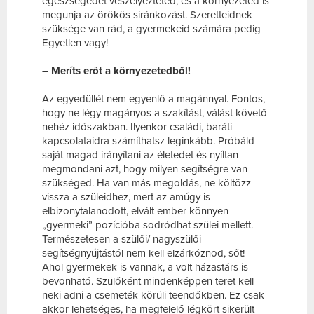
egészségedet veszélyezteted, és a környezeted is
megunja az örökös siránkozást. Szeretteidnek
szüksége van rád, a gyermekeid számára pedig
Egyetlen vagy!
– Meríts erőt a környezetedből!
Az egyedüllét nem egyenlő a magánnyal. Fontos,
hogy ne légy magányos a szakítást, válást követő
nehéz időszakban. Ilyenkor családi, baráti
kapcsolataidra számíthatsz leginkább. Próbáld
saját magad irányítani az életedet és nyíltan
megmondani azt, hogy milyen segítségre van
szükséged. Ha van más megoldás, ne költözz
vissza a szüleidhez, mert az amúgy is
elbizonytalanodott, elvált ember könnyen
„gyermeki” pozícióba sodródhat szülei mellett.
Természetesen a szülői/ nagyszülői
segítségnyújtástól nem kell elzárkóznod, sőt!
Ahol gyermekek is vannak, a volt házastárs is
bevonható. Szülőként mindenképpen teret kell
neki adni a csemeték körüli teendőkben. Ez csak
akkor lehetséges, ha megfelelő légkört sikerült