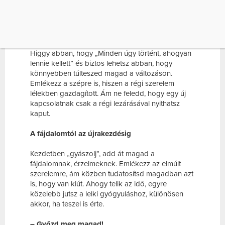
KAPCSOLATNAK CSAK A RÉGI LEZÁRÁSÁVAL
NYITHATSZ KAPUT. […]
A „lelki leválás” útja a tudatos elfogadás.
Próbáld
tudatosan elfogadni és feldolgozni az elválást.
Higgy abban, hogy „Minden úgy történt, ahogyan
lennie kellett” és biztos lehetsz abban, hogy
könnyebben túlteszed magad a változáson.
Emlékezz a szépre is, hiszen a régi szerelem
lélekben gazdagított. Ám ne feledd, hogy egy új
kapcsolatnak csak a régi lezárásával nyithatsz
kaput.
A fájdalomtól az újrakezdésig
Kezdetben „gyászolj”, add át magad a
fájdalomnak, érzelmeknek. Emlékezz az elmúlt
szerelemre, ám közben tudatosítsd magadban azt
is, hogy van kiút. Ahogy telik az idő, egyre
közelebb jutsz a lelki gyógyuláshoz, különösen
akkor, ha teszel is érte.
– Győzd meg magad!