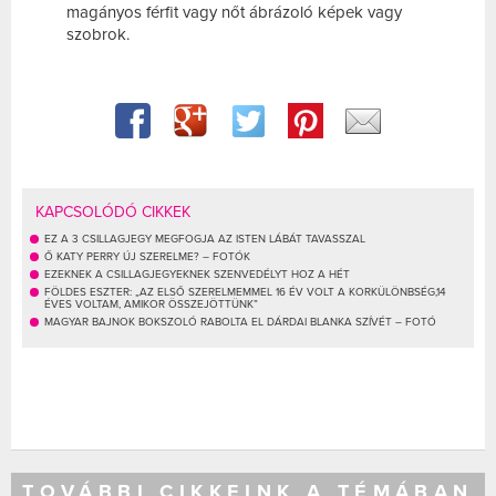
magányos férfit vagy nőt ábrázoló képek vagy
szobrok.
KAPCSOLÓDÓ CIKKEK
EZ A 3 CSILLAGJEGY MEGFOGJA AZ ISTEN LÁBÁT TAVASSZAL
Ő KATY PERRY ÚJ SZERELME? – FOTÓK
EZEKNEK A CSILLAGJEGYEKNEK SZENVEDÉLYT HOZ A HÉT
FÖLDES ESZTER: „AZ ELSŐ SZERELMEMMEL 16 ÉV VOLT A KORKÜLÖNBSÉG,14
ÉVES VOLTAM, AMIKOR ÖSSZEJÖTTÜNK”
MAGYAR BAJNOK BOKSZOLÓ RABOLTA EL DÁRDAI BLANKA SZÍVÉT – FOTÓ
TOVÁBBI CIKKEINK A TÉMÁBAN