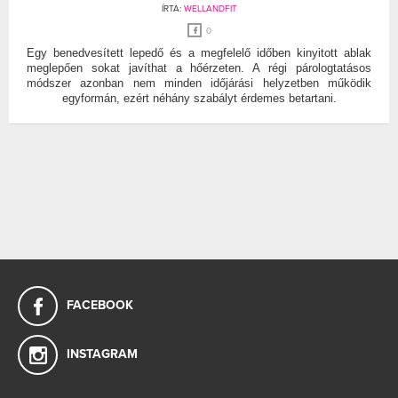
ÍRTA:
WELLANDFIT
0
Egy benedvesített lepedő és a megfelelő időben kinyitott ablak
meglepően sokat javíthat a hőérzeten. A régi párologtatásos
módszer azonban nem minden időjárási helyzetben működik
egyformán, ezért néhány szabályt érdemes betartani.
FACEBOOK
INSTAGRAM