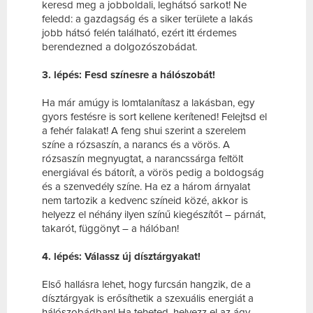
keresd meg a jobboldali, leghátsó sarkot! Ne
feledd: a gazdagság és a siker területe a lakás
jobb hátsó felén található, ezért itt érdemes
berendezned a dolgozószobádat.
3. lépés: Fesd színesre a hálószobát!
Ha már amúgy is lomtalanítasz a lakásban, egy
gyors festésre is sort kellene kerítened! Felejtsd el
a fehér falakat! A feng shui szerint a szerelem
színe a rózsaszín, a narancs és a vörös. A
rózsaszín megnyugtat, a narancssárga feltölt
energiával és bátorít, a vörös pedig a boldogság
és a szenvedély színe. Ha ez a három árnyalat
nem tartozik a kedvenc színeid közé, akkor is
helyezz el néhány ilyen színű kiegészítőt – párnát,
takarót, függönyt – a hálóban!
4. lépés: Válassz új dísztárgyakat!
Első hallásra lehet, hogy furcsán hangzik, de a
dísztárgyak is erősíthetik a szexuális energiát a
hálószobádban! Ha teheted, helyezz el az ágy