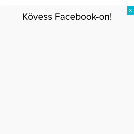
X
Kövess Facebook-on!
DIÉTA
FOGYÁS
EDZÉS
ZSÍRÉGETÉS
KEREKFENÉK
HASIZOM
FEHÉRJE
Főoldal
>
EGÉSZSÉG
>
Szerelem és szexualitás – Feng shui a
hálószobában