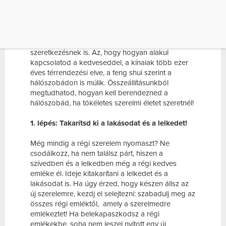
HÁLÓSZOBÁD, HA […]
Számodra melyik a lakás legfontosabb része?
Ugye a hálószoba? Itt töltjük a legtöbb időt, ez a
helye az alvásnak, a szerelemnek és a
szeretkezésnek is. Az, hogy hogyan alakul
kapcsolatod a kedveseddel, a kínaiak több ezer
éves térrendezési elve, a feng shui szerint a
hálószobádon is múlik. Összeállításunkból
megtudhatod, hogyan kell berendezned a
hálószobád, ha tökéletes szerelmi életet szeretnél!
1. lépés: Takarítsd ki a lakásodat és a lelkedet!
Még mindig a régi szerelem nyomaszt? Ne
csodálkozz, ha nem találsz párt, hiszen a
szívedben és a lelkedben még a régi kedves
emléke él. Ideje kitakarítani a lelkedet és a
lakásodat is. Ha úgy érzed, hogy készen állsz az
új szerelemre, kezdj el selejtezni: szabadulj meg az
összes régi emléktől, amely a szerelmedre
emlékeztet! Ha belekapaszkodsz a régi
emlékekbe, soha nem leszel nyitott egy új