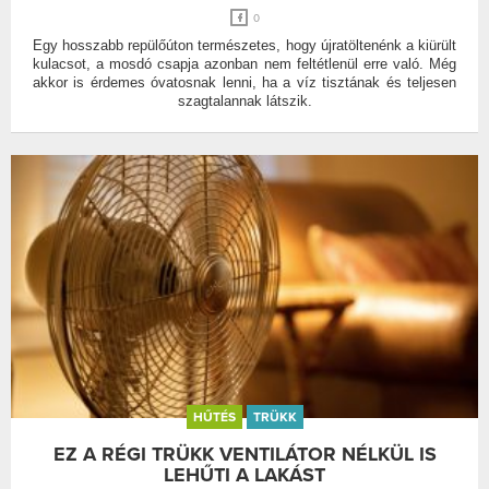
0
Egy hosszabb repülőúton természetes, hogy újratöltenénk a kiürült
kulacsot, a mosdó csapja azonban nem feltétlenül erre való. Még
akkor is érdemes óvatosnak lenni, ha a víz tisztának és teljesen
szagtalannak látszik.
HŰTÉS
TRÜKK
EZ A RÉGI TRÜKK VENTILÁTOR NÉLKÜL IS
LEHŰTI A LAKÁST