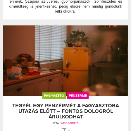
lennénk. Szapora szívverés, gyomorpanaszok, izomfeszülés és
kimerültség is jelentkezhet, pedig elsőre nem mindig gondolunk
lelki okokra.
FAGYASZTÓ
PÉNZÉRME
TEGYÉL EGY PÉNZÉRMÉT A FAGYASZTÓBA
UTAZÁS ELŐTT – FONTOS DOLOGRÓL
ÁRULKODHAT
ÍRTA:
WELLANDFIT
0