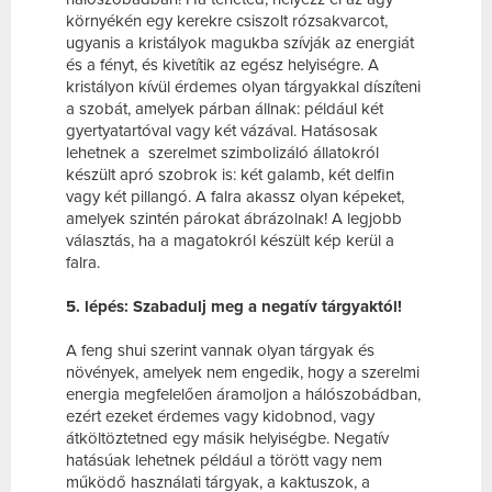
környékén egy kerekre csiszolt rózsakvarcot,
ugyanis a kristályok magukba szívják az energiát
és a fényt, és kivetítik az egész helyiségre. A
kristályon kívül érdemes olyan tárgyakkal díszíteni
a szobát, amelyek párban állnak: például két
gyertyatartóval vagy két vázával. Hatásosak
lehetnek a szerelmet szimbolizáló állatokról
készült apró szobrok is: két galamb, két delfin
vagy két pillangó. A falra akassz olyan képeket,
amelyek szintén párokat ábrázolnak! A legjobb
választás, ha a magatokról készült kép kerül a
falra.
5. lépés: Szabadulj meg a negatív tárgyaktól!
A feng shui szerint vannak olyan tárgyak és
növények, amelyek nem engedik, hogy a szerelmi
energia megfelelően áramoljon a hálószobádban,
ezért ezeket érdemes vagy kidobnod, vagy
átköltöztetned egy másik helyiségbe. Negatív
hatásúak lehetnek például a törött vagy nem
működő használati tárgyak, a kaktuszok, a