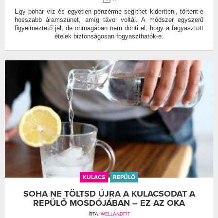
Egy pohár víz és egyetlen pénzérme segíthet kideríteni, történt-e
hosszabb áramszünet, amíg távol voltál. A módszer egyszerű
figyelmeztető jel, de önmagában nem dönti el, hogy a fagyasztott
ételek biztonságosan fogyaszthatók-e.
KULACS
REPÜLŐ
SOHA NE TÖLTSD ÚJRA A KULACSODAT A
REPÜLŐ MOSDÓJÁBAN – EZ AZ OKA
ÍRTA:
WELLANDFIT