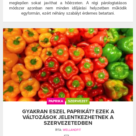
meglepően sokat javíthat a hőérzeten. A régi párologtatásos
módszer azonban nem minden időjárási helyzetben működik
egyformán, ezért néhány szabályt érdemes betartani.
PAPRIKA
SZERVEZET
GYAKRAN ESZEL PAPRIKÁT? EZEK A
VÁLTOZÁSOK JELENTKEZHETNEK A
SZERVEZETEDBEN
ÍRTA:
WELLANDFIT