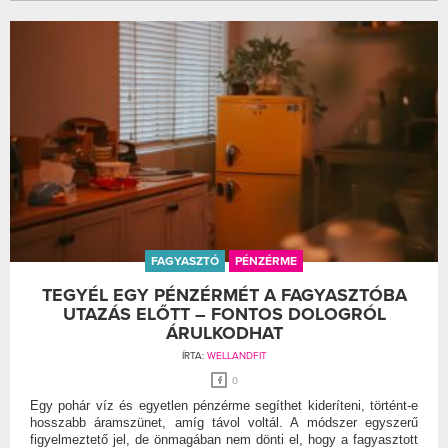
FAGYASZTÓ
PÉNZÉRME
TEGYÉL EGY PÉNZÉRMÉT A FAGYASZTÓBA
UTAZÁS ELŐTT – FONTOS DOLOGRÓL
ÁRULKODHAT
ÍRTA:
WELLANDFIT
0
Egy pohár víz és egyetlen pénzérme segíthet kideríteni, történt-e
hosszabb áramszünet, amíg távol voltál. A módszer egyszerű
figyelmeztető jel, de önmagában nem dönti el, hogy a fagyasztott