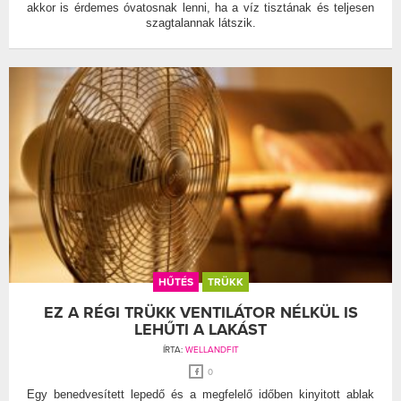
akkor is érdemes óvatosnak lenni, ha a víz tisztának és teljesen
szagtalannak látszik.
HŰTÉS
TRÜKK
EZ A RÉGI TRÜKK VENTILÁTOR NÉLKÜL IS
LEHŰTI A LAKÁST
ÍRTA:
WELLANDFIT
0
Egy benedvesített lepedő és a megfelelő időben kinyitott ablak