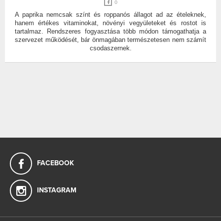
0
A paprika nemcsak színt és roppanós állagot ad az ételeknek,
hanem értékes vitaminokat, növényi vegyületeket és rostot is
tartalmaz. Rendszeres fogyasztása több módon támogathatja a
szervezet működését, bár önmagában természetesen nem számít
csodaszernek.
FACEBOOK
INSTAGRAM