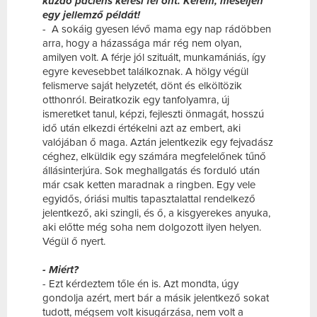
küzdő páciens keresi fel önt. Kérem, meséljen
egy jellemző példát!
- A sokáig gyesen lévő mama egy nap rádöbben
arra, hogy a házassága már rég nem olyan,
amilyen volt. A férje jól szituált, munkamániás, így
egyre kevesebbet találkoznak. A hölgy végül
felismerve saját helyzetét, dönt és elköltözik
otthonról. Beiratkozik egy tanfolyamra, új
ismeretket tanul, képzi, fejleszti önmagát, hosszú
idő után elkezdi értékelni azt az embert, aki
valójában ő maga. Aztán jelentkezik egy fejvadász
céghez, elküldik egy számára megfelelőnek tűnő
állásinterjúra. Sok meghallgatás és forduló után
már csak ketten maradnak a ringben. Egy vele
egyidős, óriási multis tapasztalattal rendelkező
jelentkező, aki szingli, és ő, a kisgyerekes anyuka,
aki előtte még soha nem dolgozott ilyen helyen.
Végül ő nyert.
- Miért?
- Ezt kérdeztem tőle én is. Azt mondta, úgy
gondolja azért, mert bár a másik jelentkező sokat
tudott, mégsem volt kisugárzása, nem volt a