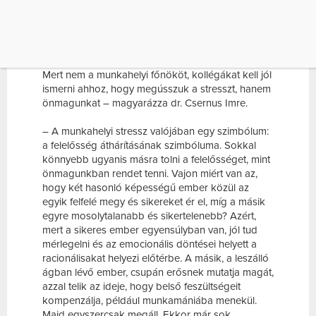
FELELŐSSÉGET, MINT ÖNMAGUNKBAN
RENDET TENNI. […]
A stresszre adott válaszaink megtanulhatóak, de
ehhez tudatos, kemény munkára van szükség.
Mert nem a munkahelyi főnököt, kollégákat kell jól
ismerni ahhoz, hogy megússzuk a stresszt, hanem
önmagunkat – magyarázza dr. Csernus Imre.
– A munkahelyi stressz valójában egy szimbólum:
a felelősség áthárításának szimbóluma. Sokkal
könnyebb ugyanis másra tolni a felelősséget, mint
önmagunkban rendet tenni. Vajon miért van az,
hogy két hasonló képességű ember közül az
egyik felfelé megy és sikereket ér el, míg a másik
egyre mosolytalanabb és sikertelenebb? Azért,
mert a sikeres ember egyensúlyban van, jól tud
mérlegelni és az emocionális döntései helyett a
racionálisakat helyezi előtérbe. A másik, a leszálló
ágban lévő ember, csupán erősnek mutatja magát,
azzal telik az ideje, hogy belső feszültségeit
kompenzálja, például munkamániába menekül.
Majd egyszercsak megáll. Ekkor már sok