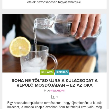
ételek biztonságosan fogyaszthatók-e.
KULACS
REPÜLŐ
SOHA NE TÖLTSD ÚJRA A KULACSODAT A
REPÜLŐ MOSDÓJÁBAN – EZ AZ OKA
ÍRTA:
WELLANDFIT
0
Egy hosszabb repülőúton természetes, hogy újratöltenénk a kiürült
kulacsot, a mosdó csapja azonban nem feltétlenül erre való. Még