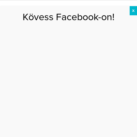
X
Kövess Facebook-on!
DIÉTA
FOGYÁS
EDZÉS
ZSÍRÉGETÉS
KEREKFENÉK
HASIZOM
FEHÉRJE
Főoldal
>
EGÉSZSÉG
>
A sressz benned van – megoldások Csernus Imrétől
A SRESSZ BENNED VAN – MEGOLDÁSOK