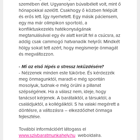
szemében élet. Ugyanolyan búvalbélelt volt, mint ő
hónapokkal azelőtt. Csakhogy ő közben felépült
és erős lett. Így nyerhetett. Egy másik páciensem,
egy ma már olimpikon sportoló, a
konfliktuskezelés hatékonyságának
megtanulásával egy év alatt került fel a csúcsra, az
addig csak cammogó hatvanadik helyről. Mindkét
hölgy sokat tett azért, hogy megismerje önmagát
és megváltozzon.
- Mi az első lépés a stressz leküzdésére?
- Nézzenek minden este tükörbe. És kérdezzék
meg önmagunktól, maradt-e még spontán
mosolyuk, tudnak-e még örülni a pillanat
szépségének. Ha a válasz nem, ideje, hogy
tanácsot kérjenek. A barátaiktól, a társuktól, a
családjuktól, a kollégáiktól. S ha valaki megérett a
döntésre, a változásra – elkezdődhet önmaga
fejlesztése.
További információért látogass el
www.szivbaratmunkahely.hu
weboldalra.