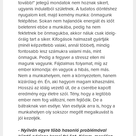
tovább!” jellegű mondatok nem hoznak sikert,
ugyanis indulatból születnek. A tudatos döntéshez
nyugalom kell, majd kemény munka: önmagunk
felépítése. Sokan nem hajlandók energiát és időt
beletenni ebbe a munkába, pedig ha nem
fektetnek be önmagukba, akkor náluk csak ideig-
óráig tart a siker. Kifogások halmazait gyártják
(minél képzettebb valaki, annál többet), mindig
fontosabb lesz számukra valami más, mint
önmaguk. Pedig a fegyver a stressz ellen mi
magunk vagyunk. Fájdalmas folyamat, míg az
ember kimondja: én vagyok a hibás, nem más.
Nem a munkahelyem, nem a környezetem, hanem
kizárólag én. Én, aki hagyom magam kihasználni.
Hosszú az idáig vezető út, de a cserébe kapott
eredmény egy életre szól. Tény, hogy a legtöbb
ember nem fog változni, nem fejlődik. De a
bátraknak van esélye. Van esélyük arra is, hogy a
munkahelyen oly sokszor megélt megalkuvást is
jól kezeljék.
- Nyilván egyre több hasonló problémával