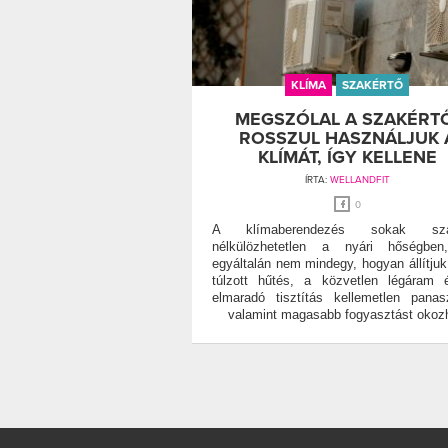
KLÍMA
SZAKÉRTŐ
MEGSZÓLAL A SZAKÉRT
ROSSZUL HASZNÁLJUK 
KLÍMÁT, ÍGY KELLENE
ÍRTA:
WELLANDFIT
0
A klímaberendezés sokak szá
nélkülözhetetlen a nyári hőségbe
egyáltalán nem mindegy, hogyan állítjuk
túlzott hűtés, a közvetlen légáram
elmaradó tisztítás kellemetlen panas
valamint magasabb fogyasztást okozh