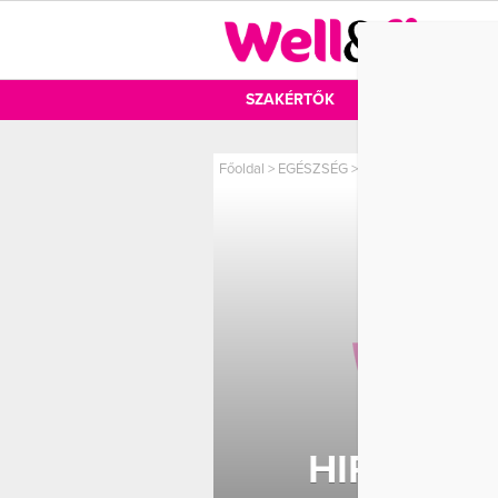
DIÉTA
SZAKÉRTŐK
DIÉTA
MOZ
Főoldal
>
EGÉSZSÉG
>
Hipochondria, a képz
HIPOCHON