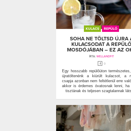
KULACS
REPÜLŐ
SOHA NE TÖLTSD ÚJRA 
KULACSODAT A REPÜL
MOSDÓJÁBAN – EZ AZ O
ÍRTA:
WELLANDFIT
0
Egy hosszabb repülőúton természetes
újratöltenénk a kiürült kulacsot, a
csapja azonban nem feltétlenül erre val
akkor is érdemes óvatosnak lenni, ha
tisztának és teljesen szagtalannak láts