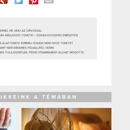
EKNÉL NE VÁRJ AZ ORVOSSAL
RÁK ÁRULKODÓ TÜNETEI – SOKAN EGYSZERŰ EMÉSZTÉSI
ÉS ALATTOMOS ZSÍRMÁJ SOKÁIG NEM OKOZ TÜNETET
 AMIT NEM ÉRDEMES FÉLVÁLLRÓL VENNI
NEK TULAJDONÍTJÁK, PEDIG VITAMINHIÁNY ÁLLHAT MÖGÖTTE
CIKKEINK A TÉMÁBAN