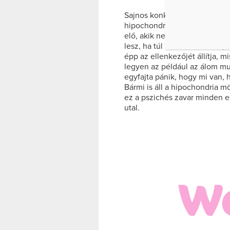
Sajnos konkrét magyarázat ninc
hipochondria, viszont több elm
elő, akik nem találták még me
lesz, ha túl késő lesz ahhoz
épp az ellenkezőjét állítja, mi
legyen az például az álom munk
egyfajta pánik, hogy mi van, 
Bármi is áll a hipochondria mö
ez a pszichés zavar minden e
utal.