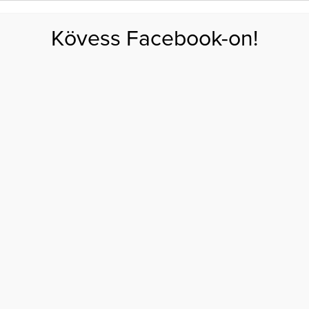
FOGYÁS
EDZÉS
ZSÍRÉGETÉS
KEREKFENÉK
HASIZOM
FEHÉRJE
SZÉNHID
Kövess Facebook-on!
GÁS
EGÉSZSÉG
ÉTRENDEK
SZÉPSÉG
AKTUÁLIS
elt betegség. Vagy mégsem?
DRIA, A KÉPZELT