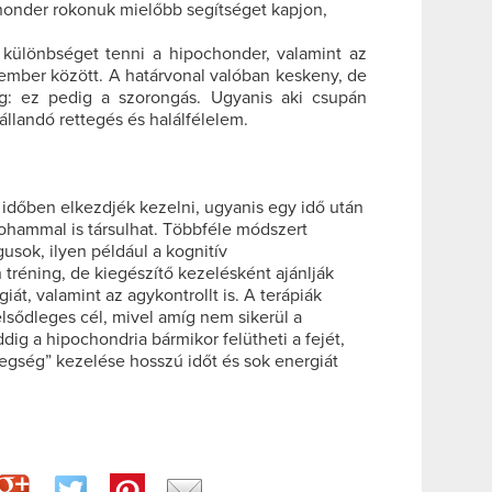
honder rokonuk mielőbb segítséget kapjon,
ülönbséget tenni a hipochonder, valamint az
mber között. A határvonal valóban keskeny, de
g: ez pedig a szorongás. Ugyanis aki csupán
llandó rettegés és halálfélelem.
 időben elkezdjék kezelni, ugyanis egy idő után
rohammal is társulhat. Többféle módszert
gusok, ilyen például a kognitív
 tréning, de kiegészítő kezelésként ajánlják
iát, valamint az agykontrollt is. A terápiák
elsődleges cél, mivel amíg nem sikerül a
dig a hipochondria bármikor felütheti a fejét,
tegség” kezelése hosszú időt és sok energiát