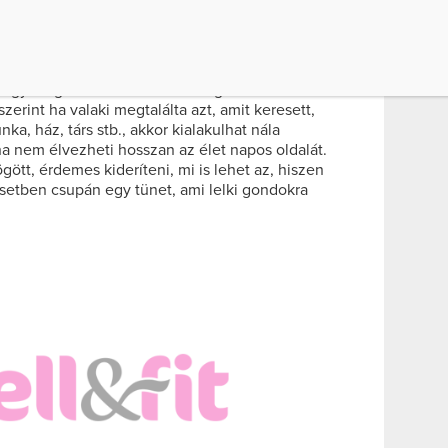
s arra, miért is alakul ki valakinél a
élet is létezik rá. Az egyik szerint azoknál jön
g az élet valódi értelmét, így szoronganak, mi
, hogy megkeressék. A másik megközelítés ennek
szerint ha valaki megtalálta azt, amit keresett,
a, ház, társ stb., akkor kialakulhat nála
ha nem élvezheti hosszan az élet napos oldalát.
gött, érdemes kideríteni, mi is lehet az, hiszen
setben csupán egy tünet, ami lelki gondokra