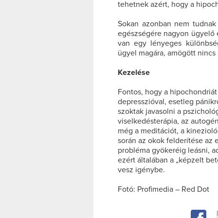
tehetnek azért, hogy a hipoc
Sokan azonban nem tudnak k
egészségére nagyon ügyelő e
van egy lényeges különbsé
ügyel magára, amögött nincs á
Kezelése
Fontos, hogy a hipochondriát
depresszióval, esetleg pánik
szoktak javasolni a pszicholó
viselkedésterápia, az autogén
még a meditációt, a kineziológ
során az okok felderítése az 
probléma gyökeréig leásni, ad
ezért általában a „képzelt be
vesz igénybe.
Fotó: Profimedia – Red Dot