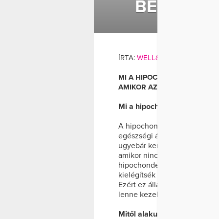
BETEGSÉG
BETEGSÉG
ÍRTA:
WELL&FIT
MI A HIPOCHONDRIA? A HIP
AMIKOR AZ EMBER EGYFOLY
Mi a hipochondria?
A hipochondria egyfajta pszic
egészségi állapotával van elf
ugyebár keres, az előbb-utóbb
amikor nincs tényleges, konk
hipochonderek pszichoszomat
kielégítsék azt a kényszerük
Ezért ez állandó szorongást, 
lenne kezeletlenül hagyni a 
Mitől alakul ki?