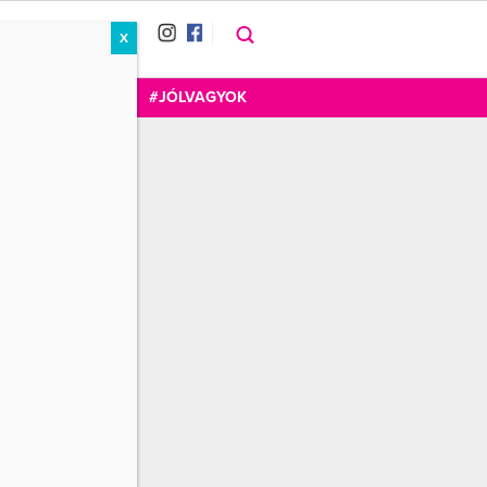
X
RÁT
CUKOR
FOGADOM
#JÓLVAGYOK