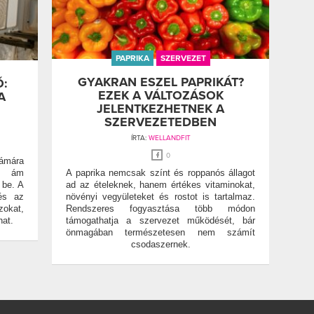
PAPRIKA
SZERVEZET
GYAKRAN ESZEL PAPRIKÁT?
Ő:
EZEK A VÁLTOZÁSOK
A
JELENTKEZHETNEK A
SZERVEZETEDBEN
ÍRTA:
WELLANDFIT
0
mára
n, ám
A paprika nemcsak színt és roppanós állagot
 be. A
ad az ételeknek, hanem értékes vitaminokat,
 és az
növényi vegyületeket és rostot is tartalmaz.
zokat,
Rendszeres fogyasztása több módon
at.
támogathatja a szervezet működését, bár
önmagában természetesen nem számít
csodaszernek.