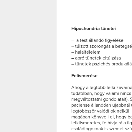
Hipochondria tünetei
– a test állandó figyelése
– túlzott szorongás a betegs
– halálfélelem
– apró tünetek eltúlzása
– tünetek pszichés produkálá
Felismerése
Ahogy a legtöbb lelki zavarná
tudatában, hogy valami nincs
megváltoztatni gondolatait). 
paciense állandóan újabbnál ú
legtöbbször valódi ok nélkül
magában könyveli el, hogy be
lelkiismeretes, felhívja rá a 
családtagoknak is szemet szúr