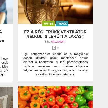
HŰTÉS
TRÜKK
A
EZ A RÉGI TRÜKK VENTILÁTOR
Ő
NÉLKÜL IS LEHŰTI A LAKÁST
KA
ÍRTA:
WELLANDFIT
0
Egy benedvesített lepedő és a megfelelő
időben kinyitott ablak meglepően sokat
, hogy
javíthat a hőérzeten. A régi párologtatásos
 mosdó
módszer azonban nem minden időjárási
ó. Még
helyzetben működik egyformán, ezért néhány
 a víz
szabályt érdemes betartani.
zik.