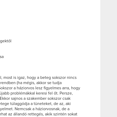
égektől
sa
l, most is igaz, hogy a beteg sokszor nincs
 rendben (ha mégis, akkor se tudja
Sokszor a háziorvos lesz figyelmes arra, hogy
jabb problémákkal keresi fel őt. Persze,
. Ekkor sajnos a szakember sokszor csak
tege túlaggódja a tüneteket, de az, aki
figyelmet. Nemcsak a háziorvosnak, de a
hat az állandó rettegés, akik szintén sokat