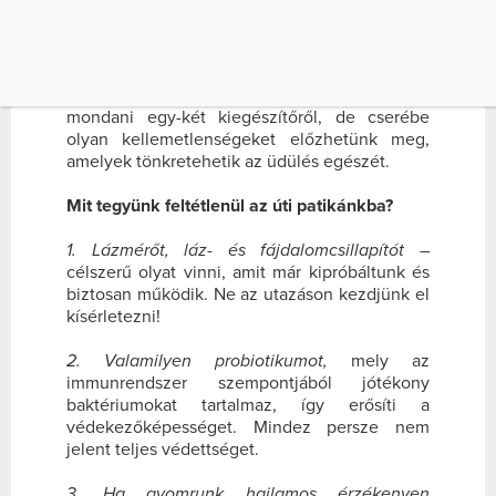
része. Másfelől nem feledkezhetünk meg arról,
hogy szükségünk lehet valamilyen
gyógyszerre. Igaz ugyan, hogy egy alapos
útipatika összeállítása időt igényel és helyet a
táskában, sőt lehet, hogy emiatt le kell
mondani egy-két kiegészítőről, de cserébe
olyan kellemetlenségeket előzhetünk meg,
amelyek tönkretehetik az üdülés egészét.
Mit tegyünk feltétlenül az úti patikánkba?
1. Lázmérőt, láz- és fájdalomcsillapítót
–
célszerű olyat vinni, amit már kipróbáltunk és
biztosan működik. Ne az utazáson kezdjünk el
kísérletezni!
2. Valamilyen probiotikumot,
mely az
immunrendszer szempontjából jótékony
baktériumokat tartalmaz, így erősíti a
védekezőképességet. Mindez persze nem
jelent teljes védettséget.
3. Ha gyomrunk hajlamos érzékenyen