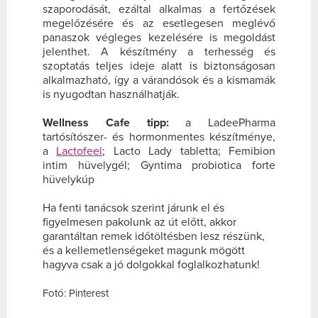
szaporodását, ezáltal alkalmas a fertőzések
megelőzésére és az esetlegesen meglévő
panaszok végleges kezelésére is megoldást
jelenthet. A készítmény a terhesség és
szoptatás teljes ideje alatt is biztonságosan
alkalmazható, így a várandósok és a kismamák
is nyugodtan használhatják.
Wellness Cafe tipp:
a LadeePharma
tartósítószer- és hormonmentes készítménye,
a
Lactofeel
; Lacto Lady tabletta; Femibion
intim hüvelygél; Gyntima probiotica forte
hüvelykúp
Ha fenti tanácsok szerint járunk el és
figyelmesen pakolunk az út előtt, akkor
garantáltan remek időtöltésben lesz részünk,
és a kellemetlenségeket magunk mögött
hagyva csak a jó dolgokkal foglalkozhatunk!
Fotó: Pinterest