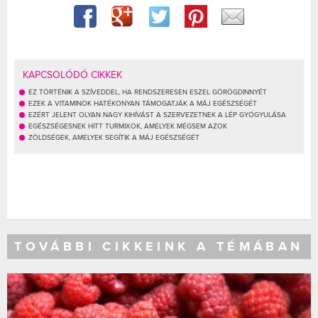
KAPCSOLÓDÓ CIKKEK
EZ TÖRTÉNIK A SZÍVEDDEL, HA RENDSZERESEN ESZEL GÖRÖGDINNYÉT
EZEK A VITAMINOK HATÉKONYAN TÁMOGATJÁK A MÁJ EGÉSZSÉGÉT
EZÉRT JELENT OLYAN NAGY KIHÍVÁST A SZERVEZETNEK A LÉP GYÓGYULÁSA
EGÉSZSÉGESNEK HITT TURMIXOK, AMELYEK MÉGSEM AZOK
ZÖLDSÉGEK, AMELYEK SEGÍTIK A MÁJ EGÉSZSÉGÉT
TOVÁBBI CIKKEINK A TÉMÁBAN