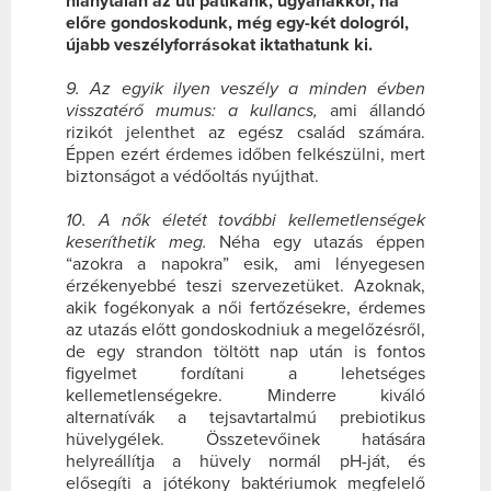
hiánytalan az úti patikánk, ugyanakkor, ha
előre gondoskodunk, még egy-két dologról,
újabb veszélyforrásokat iktathatunk ki.
9. Az egyik ilyen veszély a minden évben
visszatérő mumus: a kullancs,
ami állandó
rizikót jelenthet az egész család számára.
Éppen ezért érdemes időben felkészülni, mert
biztonságot a védőoltás nyújthat.
10. A nők életét további kellemetlenségek
keseríthetik meg.
Néha egy utazás éppen
“azokra a napokra” esik, ami lényegesen
érzékenyebbé teszi szervezetüket. Azoknak,
akik fogékonyak a női fertőzésekre, érdemes
az utazás előtt gondoskodniuk a megelőzésről,
de egy strandon töltött nap után is fontos
figyelmet fordítani a lehetséges
kellemetlenségekre. Minderre kiváló
alternatívák a tejsavtartalmú prebiotikus
hüvelygélek. Összetevőinek hatására
helyreállítja a hüvely normál pH-ját, és
elősegíti a jótékony baktériumok megfelelő