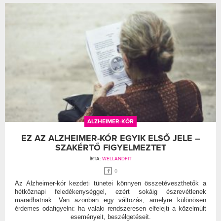
ALZHEIMER-KÓR
EZ AZ ALZHEIMER-KÓR EGYIK ELSŐ JELE –
SZAKÉRTŐ FIGYELMEZTET
ÍRTA:
WELLANDFIT
0
Az Alzheimer-kór kezdeti tünetei könnyen összetéveszthetők a
hétköznapi feledékenységgel, ezért sokáig észrevétlenek
maradhatnak. Van azonban egy változás, amelyre különösen
érdemes odafigyelni: ha valaki rendszeresen elfelejti a közelmúlt
eseményeit, beszélgetéseit.