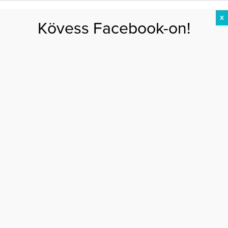
X
Kövess Facebook-on!
DIÉTA
FOGYÁS
EDZÉS
ZSÍRÉGETÉS
KEREKFENÉK
HASIZOM
FEHÉRJE
Főoldal
>
EGÉSZSÉG
>
10 nélkülözhetetlen útitárs nyaraláskor
10 NÉLKÜLÖZHETETLEN ÚTITÁRS