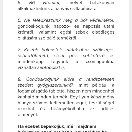
5. B6 vitamint,
melyet hatékonyan
alkalmazhatunk a hányás csillapítására.
6. Ne feledkezzünk meg a bőr védelméről
,
gondoskodjunk napozó- és napozás utáni
krémről, valamint égési sebek elsődleges
ellátására szolgáló termékről.
7. Kisebb balesetek ellátásához szükséges
sebfertőtlenítő, steril géz, sebkötöző
és
mindenképp tegyünk a csomagunkba
vízhatlan
sebtapaszt
is.
8. Gondoskodjunk előre a rendszeresen
szedett gyógyszereinkről,
mint például a
fogamzásgátló tabletta, hiszen nem mindenhol
kapható minden termék. Egy ilyen készítmény
hiánya számos kellemetlenséget, feszültséget
okozhat és beárnyékolhatja az üdülés
élményét.
Ha ezeket bepakoljuk, már majdnem