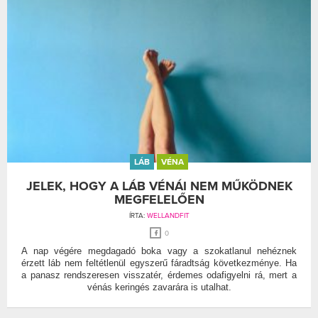
LÁB
VÉNA
JELEK, HOGY A LÁB VÉNÁI NEM MŰKÖDNEK
MEGFELELŐEN
ÍRTA:
WELLANDFIT
0
A nap végére megdagadó boka vagy a szokatlanul nehéznek
érzett láb nem feltétlenül egyszerű fáradtság következménye. Ha
a panasz rendszeresen visszatér, érdemes odafigyelni rá, mert a
vénás keringés zavarára is utalhat.