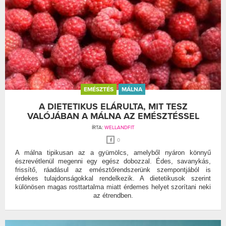
EMÉSZTÉS
MÁLNA
A DIETETIKUS ELÁRULTA, MIT TESZ
VALÓJÁBAN A MÁLNA AZ EMÉSZTÉSSEL
ÍRTA:
WELLANDFIT
0
A málna tipikusan az a gyümölcs, amelyből nyáron könnyű
észrevétlenül megenni egy egész dobozzal. Édes, savanykás,
frissítő, ráadásul az emésztőrendszerünk szempontjából is
érdekes tulajdonságokkal rendelkezik. A dietetikusok szerint
különösen magas rosttartalma miatt érdemes helyet szorítani neki
az étrendben.