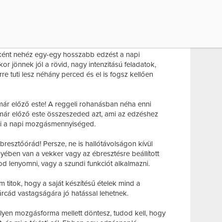
nálod! Néha a napi rohanásban el is felejti az
 mire jó az egészségesebb étrend és életforma.
rdést és válaszold is meg.
nként nehéz egy-egy hosszabb edzést a napi
or jönnek jól a rövid, nagy intenzitású feladatok,
e tuti lesz néhány perced és el is fogsz kellően
már előző este! A reggeli rohanásban néha enni
 már előző este összeszeded azt, ami az edzéshez
lni a napi mozgásmennyiséged.
resztőórád! Persze, ne is hallótávolságon kívül
ében van a vekker vagy az ébresztésre beállított
od lenyomni, vagy a szundi funkciót alkalmazni.
titok, hogy a saját készítésű ételek mind a
cád vastagságára jó hatással lehetnek.
ilyen mozgásforma mellett döntesz, tudod kell, hogy