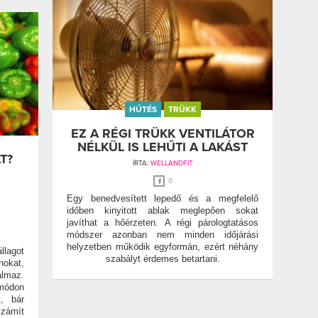
HŰTÉS
TRÜKK
EZ A RÉGI TRÜKK VENTILÁTOR
NÉLKÜL IS LEHŰTI A LAKÁST
T?
ÍRTA:
WELLANDFIT
0
Egy benedvesített lepedő és a megfelelő
időben kinyitott ablak meglepően sokat
javíthat a hőérzeten. A régi párologtatásos
módszer azonban nem minden időjárási
helyzetben működik egyformán, ezért néhány
llagot
szabályt érdemes betartani.
nokat,
almaz.
módon
, bár
zámít