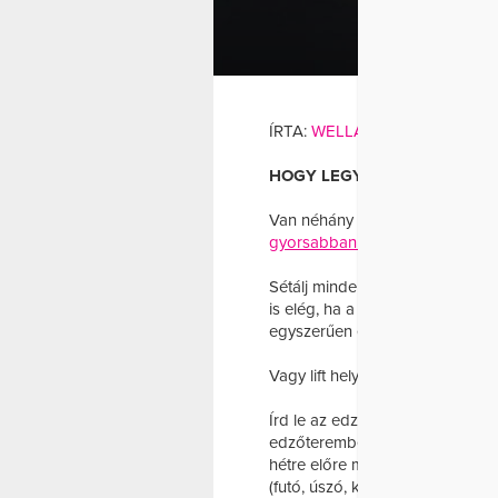
E
ÍRTA:
WELLANDFIT
HOGY LEGYÉL TÚL A HOLTP
Van néhány apró trükk, amivel 
gyorsabban túljuthatsz
rajtuk.
Sétálj minden nap 5 percet! Kö
is elég, ha a közeli edzőteremb
egyszerűen elsétálsz.
Vagy lift helyett gyalogolsz néh
Írd le az edzésterved! Nem elég 
edzőteremben vagy a futópályán
hétre előre megírod az edzést
(futó, úszó, kerékpáros tréner) 