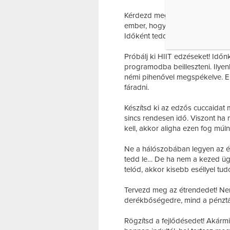
Kérdezd meg magadtól, miért csi
ember, hogy mihez kell, illetve
Időként tedd fel magadnak a ké
Próbálj ki HIIT edzéseket! Idő
programodba beilleszteni. Ilyenk
némi pihenővel megspékelve. Err
fáradni.
Készítsd ki az edzős cuccaidat 
sincs rendesen idő. Viszont ha
kell, akkor aligha ezen fog mú
Ne a hálószobában legyen az éb
tedd le… De ha nem a kezed ügy
telód, akkor kisebb eséllyel tud
Tervezd meg az étrendedet! Nem 
derékbőségedre, mind a pénztár
Rögzítsd a fejlődésedet! Akárm