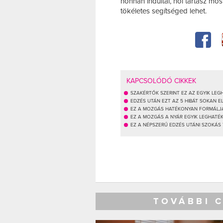
honnan indultál, hol tartasz mos
tökéletes segítséged lehet.
KAPCSOLÓDÓ CIKKEK
SZAKÉRTŐK SZERINT EZ AZ EGYIK L
EDZÉS UTÁN EZT AZ 5 HIBÁT SOKAN E
EZ A MOZGÁS HATÉKONYAN FORMÁLJA
EZ A MOZGÁS A NYÁR EGYIK LEGHAT
EZ A NÉPSZERŰ EDZÉS UTÁNI SZOKÁS
TOVÁBBI 