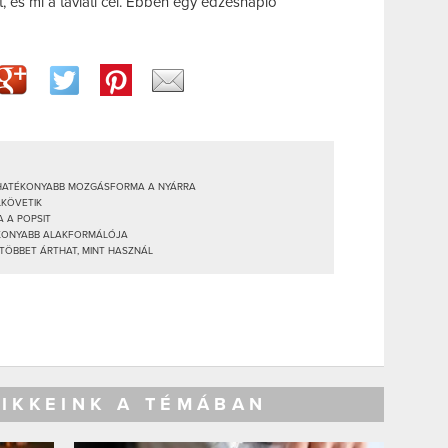
t, és mi a távlati cél. Ebben egy edzésnapló
EGHATÉKONYABB MOZGÁSFORMA A NYÁRRA
LKÖVETIK
 A POPSIT
ÉKONYABB ALAKFORMÁLÓJA
 TÖBBET ÁRTHAT, MINT HASZNÁL
CIKKEINK A TÉMÁBAN