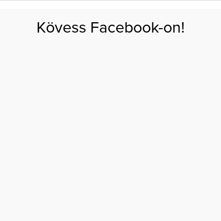
FOGYÁS
EDZÉS
ZSÍRÉGETÉS
KEREKFENÉK
HASIZOM
FEHÉRJE
SZÉNHID
Kövess Facebook-on!
GÁS
EGÉSZSÉG
ÉTRENDEK
SZÉPSÉG
AKTUÁLIS
ben átlépd a holtpontokat az edzésben
HOGY KÖNNYEBBEN
 HOLTPONTOKAT AZ