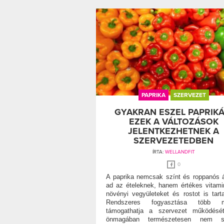
PAPRIKA
SZERVEZET
GYAKRAN ESZEL PAPRIKÁ
EZEK A VÁLTOZÁSOK
JELENTKEZHETNEK A
SZERVEZETEDBEN
ÍRTA:
WELLANDFIT
0
A paprika nemcsak színt és roppanós á
ad az ételeknek, hanem értékes vitami
növényi vegyületeket és rostot is tart
Rendszeres fogyasztása több 
támogathatja a szervezet működését
önmagában természetesen nem s