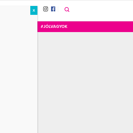
X
RÁT
CUKOR
FOGADOM
#JÓLVAGYOK