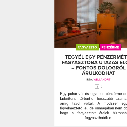
FAGYASZTÓ
PÉNZÉRME
TEGYÉL EGY PÉNZÉRMÉT
FAGYASZTÓBA UTAZÁS EL
– FONTOS DOLOGRÓL
ÁRULKODHAT
ÍRTA:
WELLANDFIT
0
Egy pohár víz és egyetlen pénzérme se
kideríteni, történt-e hosszabb árams
amíg távol voltál. A módszer egy
figyelmeztető jel, de önmagában nem dön
hogy a fagyasztott ételek biztonsá
fogyaszthatók-e.