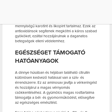
gyümölcs 90-95%-a víz, így remek vízhajtó,
vértisztító és salaktalanító hatású.
Nem szabad megfeledkezni arról a jelentős
tápanyagtartalomról sem, melyben gazdag: nagy
mennyiségű karotint és likopint tartalmaz. Ezek az
antioxidánsok segítenek megkötni a káros szabad
gyököket, ezáltal hozzájárulnak a daganatos
betegségek elleni védelemhez.
EGÉSZSÉGET TÁMOGATÓ
HATÓANYAGOK
A dinnye húsában és héjában található citrullin
különösen kedvező hatással van a szív- és
érrendszerre. Ez az aminosav javítja a vérkeringést
és hozzájárul a magas vérnyomás
csökkentéséhez. A gyümölcs magas rosttartalma
támogatja a bél- és gyomorműködést, elősegítve
az egészséges emésztést.