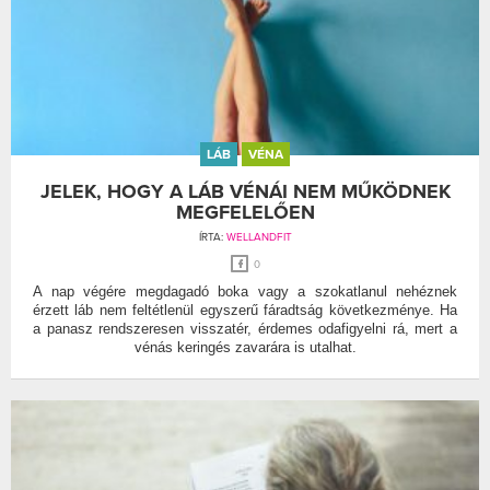
LÁB
VÉNA
JELEK, HOGY A LÁB VÉNÁI NEM MŰKÖDNEK
MEGFELELŐEN
ÍRTA:
WELLANDFIT
0
A nap végére megdagadó boka vagy a szokatlanul nehéznek
érzett láb nem feltétlenül egyszerű fáradtság következménye. Ha
a panasz rendszeresen visszatér, érdemes odafigyelni rá, mert a
vénás keringés zavarára is utalhat.