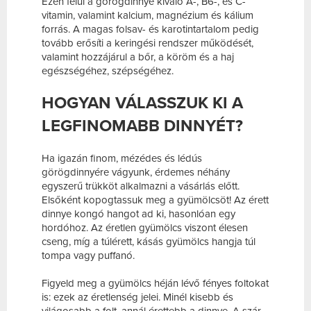
Ezen felül a görögdinnye kiváló A-, B6-, és C-
vitamin, valamint kalcium, magnézium és kálium
forrás. A magas folsav- és karotintartalom pedig
tovább erősíti a keringési rendszer működését,
valamint hozzájárul a bőr, a köröm és a haj
egészségéhez, szépségéhez.
HOGYAN VÁLASSZUK KI A
LEGFINOMABB DINNYÉT?
Ha igazán finom, mézédes és lédús
görögdinnyére vágyunk, érdemes néhány
egyszerű trükköt alkalmazni a vásárlás előtt.
Elsőként kopogtassuk meg a gyümölcsöt! Az érett
dinnye kongó hangot ad ki, hasonlóan egy
hordóhoz. Az éretlen gyümölcs viszont élesen
cseng, míg a túlérett, kásás gyümölcs hangja túl
tompa vagy puffanó.
Figyeld meg a gyümölcs héján lévő fényes foltokat
is: ezek az éretlenség jelei. Minél kisebb és