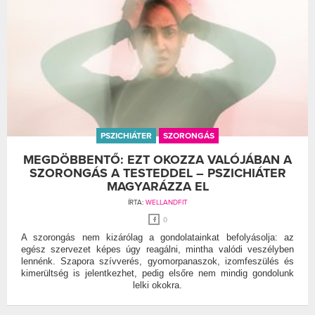
PSZICHIÁTER
SZORONGÁS
MEGDÖBBENTŐ: EZT OKOZZA VALÓJÁBAN A
SZORONGÁS A TESTEDDEL – PSZICHIÁTER
MAGYARÁZZA EL
ÍRTA:
WELLANDFIT
0
A szorongás nem kizárólag a gondolatainkat befolyásolja: az
egész szervezet képes úgy reagálni, mintha valódi veszélyben
lennénk. Szapora szívverés, gyomorpanaszok, izomfeszülés és
kimerültség is jelentkezhet, pedig elsőre nem mindig gondolunk
lelki okokra.