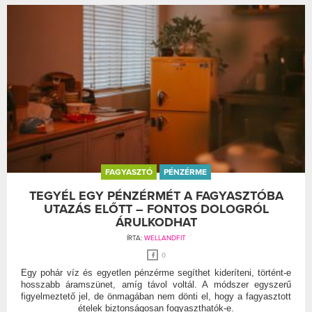
FAGYASZTÓ
PÉNZÉRME
TEGYÉL EGY PÉNZÉRMÉT A FAGYASZTÓBA
UTAZÁS ELŐTT – FONTOS DOLOGRÓL
ÁRULKODHAT
ÍRTA:
WELLANDFIT
0
Egy pohár víz és egyetlen pénzérme segíthet kideríteni, történt-e
hosszabb áramszünet, amíg távol voltál. A módszer egyszerű
figyelmeztető jel, de önmagában nem dönti el, hogy a fagyasztott
ételek biztonságosan fogyaszthatók-e.