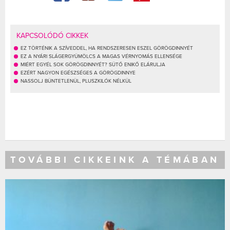
KAPCSOLÓDÓ CIKKEK
EZ TÖRTÉNIK A SZÍVEDDEL, HA RENDSZERESEN ESZEL GÖRÖGDINNYÉT
EZ A NYÁRI SLÁGERGYÜMÖLCS A MAGAS VÉRNYOMÁS ELLENSÉGE
MIÉRT EGYÉL SOK GÖRÖGDINNYÉT? SÜTŐ ENIKŐ ELÁRULJA
EZÉRT NAGYON EGÉSZSÉGES A GÖRÖGDINNYE
NASSOLJ BÜNTETLENÜL, PLUSZKILÓK NÉLKÜL
TOVÁBBI CIKKEINK A TÉMÁBAN