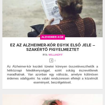
ALZHEIMER-KÓR
EZ AZ ALZHEIMER-KÓR EGYIK ELSŐ JELE –
SZAKÉRTŐ FIGYELMEZTET
ÍRTA:
WELLANDFIT
0
Az Alzheimer-kór kezdeti tünetei könnyen összetéveszthetők a
hétköznapi feledékenységgel, ezért sokáig észrevétlenek
maradhatnak. Van azonban egy változás, amelyre különösen
érdemes odafigyelni: ha valaki rendszeresen elfelejti a közelmúlt
eseményeit, beszélgetéseit.