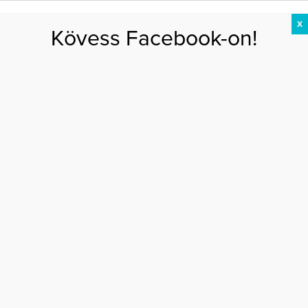
X
Kövess Facebook-on!
DIÉTA
FOGYÁS
EDZÉS
ZSÍRÉGETÉS
KEREKFENÉK
HASIZOM
FEHÉRJE
Főoldal
>
EGÉSZSÉG
>
Görögdinnye, mint természetes vágyfokozó? Itt a
válasz!