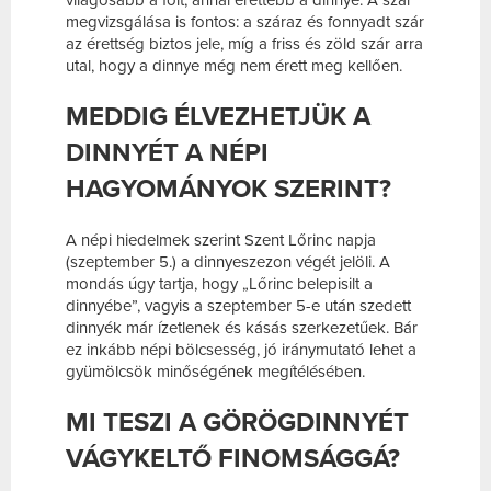
világosabb a folt, annál érettebb a dinnye. A szár
megvizsgálása is fontos: a száraz és fonnyadt szár
az érettség biztos jele, míg a friss és zöld szár arra
utal, hogy a dinnye még nem érett meg kellően.
MEDDIG ÉLVEZHETJÜK A
DINNYÉT A NÉPI
HAGYOMÁNYOK SZERINT?
A népi hiedelmek szerint Szent Lőrinc napja
(szeptember 5.) a dinnyeszezon végét jelöli. A
mondás úgy tartja, hogy „Lőrinc belepisilt a
dinnyébe”, vagyis a szeptember 5-e után szedett
dinnyék már ízetlenek és kásás szerkezetűek. Bár
ez inkább népi bölcsesség, jó iránymutató lehet a
gyümölcsök minőségének megítélésében.
MI TESZI A GÖRÖGDINNYÉT
VÁGYKELTŐ FINOMSÁGGÁ?