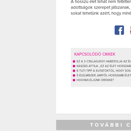
A hosszú élet tehát nem feltétle
adottságok szerepet játszanak,
sokat tehetünk azért, hogy min
KAPCSOLÓDÓ CIKKEK
EZ A 3 CSILLAGJEGY HABZSOLJA AZ É
KASZÁS ATTILA: „EZ AZ ÉLET HOSSZA
6 TUTI TIPP A KUTATÓKTÓL, HOGY SOK
5 ÉLELMISZER, AMITŐL HOSSZABB ÉLE
HOGYAN ÉLJÜNK ÖRÖKKÉ?
TOVÁBBI 