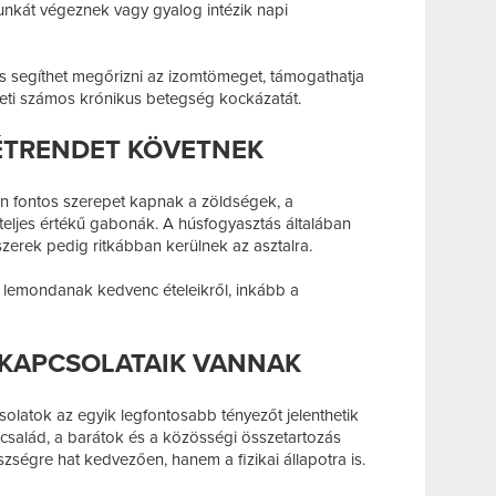
unkát végeznek vagy gyalog intézik napi
ás segíthet megőrizni az izomtömeget, támogathatja
eti számos krónikus betegség kockázatát.
ÉTRENDET KÖVETNEK
en fontos szerepet kapnak a zöldségek, a
teljes értékű gabonák. A húsfogyasztás általában
szerek pedig ritkábban kerülnek az asztalra.
en lemondanak kedvenc ételeikről, inkább a
 KAPCSOLATAIK VANNAK
solatok az egyik legfontosabb tényezőt jelenthetik
 család, a barátok és a közösségi összetartozás
ségre hat kedvezően, hanem a fizikai állapotra is.