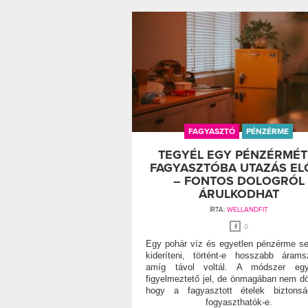
FAGYASZTÓ
PÉNZÉRME
TEGYÉL EGY PÉNZÉRMÉT
FAGYASZTÓBA UTAZÁS EL
– FONTOS DOLOGRÓL
ÁRULKODHAT
ÍRTA:
WELLANDFIT
0
Egy pohár víz és egyetlen pénzérme se
kideríteni, történt-e hosszabb árams
amíg távol voltál. A módszer egy
figyelmeztető jel, de önmagában nem dön
hogy a fagyasztott ételek biztonsá
fogyaszthatók-e.