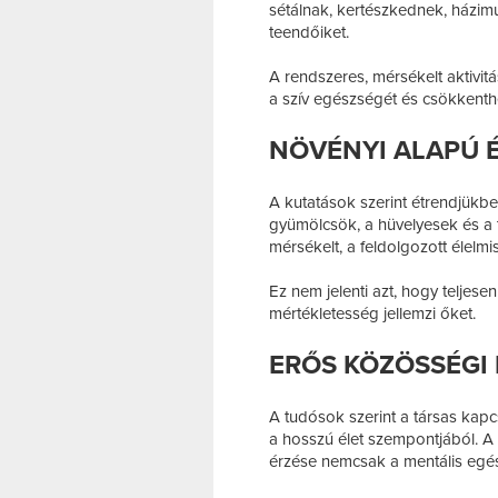
sétálnak, kertészkednek, házim
teendőiket.
A rendszeres, mérsékelt aktivit
a szív egészségét és csökkenth
NÖVÉNYI ALAPÚ 
A kutatások szerint étrendjükb
gyümölcsök, a hüvelyesek és a 
mérsékelt, a feldolgozott élelmi
Ez nem jelenti azt, hogy teljes
mértékletesség jellemzi őket.
ERŐS KÖZÖSSÉGI
A tudósok szerint a társas kapc
a hosszú élet szempontjából. A
érzése nemcsak a mentális egész