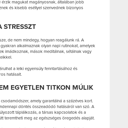
 érzik magukat magányosnak, általában jobb
znek és kisebb eséllyel szenvednek bizonyos
A STRESSZT
része, de nem mindegy, hogyan reagálunk rá. A
 gyakran alkalmaznak olyan napi rutinokat, amelyek
sek imádkoznak, mások meditálnak, sétálnak vagy
eikkel.
árulhat a lelki egyensúly fenntartásához és
ros hatásait.
EM EGYETLEN TITKON MÚLIK
n csodamódszer, amely garantálná a százéves kort.
ndennapi döntés összeadódó hatásáról van szó. A
lyozott táplálkozás, a társas kapcsolatok és a
ütt teremtheti meg az egészséges öregedés alapját.