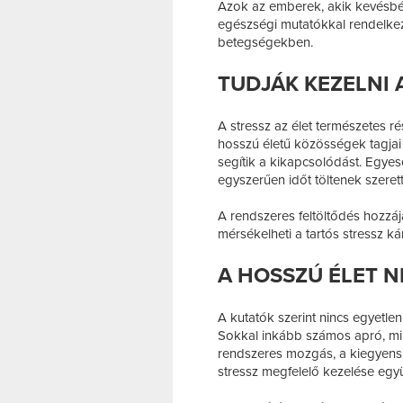
Azok az emberek, akik kevésbé
egészségi mutatókkal rendelke
betegségekben.
TUDJÁK KEZELNI 
A stressz az élet természetes 
hosszú életű közösségek tagjai
segítik a kikapcsolódást. Egye
egyszerűen időt töltenek szerett
A rendszeres feltöltődés hozzáj
mérsékelheti a tartós stressz ká
A HOSSZÚ ÉLET N
A kutatók szerint nincs egyetle
Sokkal inkább számos apró, mi
rendszeres mozgás, a kiegyensú
stressz megfelelő kezelése egy