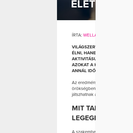
ÉLETTEL A 
ÉL
ÍRTA:
WELLANDFIT
VILÁGSZERTE EGYRE TÖBBE
ÉLNI, HANEM MINÉL TOVÁB
AKTIVITÁSUKAT IS. A KUTA
AZOKAT A KÖZÖSSÉGEKET, 
ANNÁL IDŐSEBB EMBER.
Az eredmények szerint a hosszú 
örökségben rejlik. A mindennap
játszhatnak abban, hogy valak
MIT TANULHATUN
LEGEGÉSZSÉGESE
A szakemberek több olyan térs