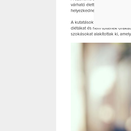
várható élettartam. Ezeket gyak
helyezkednek el egymástól, la
A kutatások szerint ezekben 
diétákat és nem töltenek óráka
szokásokat alakítottak ki, ame