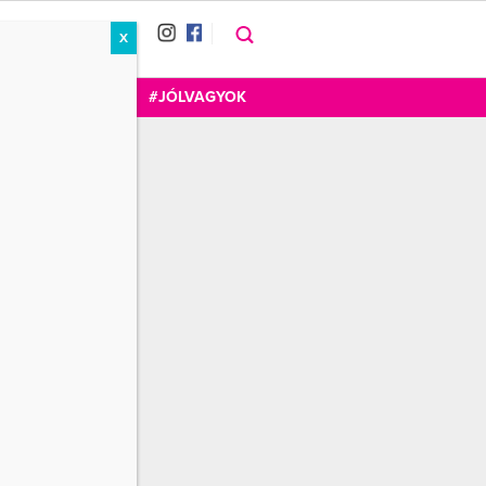
X
RÁT
CUKOR
FOGADOM
#JÓLVAGYOK