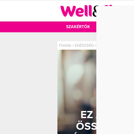
DIÉTA
SZAKÉRTŐK
DIÉTA
MOZ
Főoldal
>
EGÉSZSÉG
>
Ez a 7 mindennapi szo
EZ A 7 M
ÖSSZEFÜG