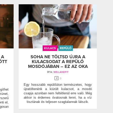
KULACS
REPÜLŐ
 A
SOHA NE TÖLTSD ÚJRA A
ŐTT
KULACSODAT A REPÜLŐ
MOSDÓJÁBAN – EZ AZ OKA
ÍRTA:
WELLANDFIT
0
Egy hosszabb repülőúton természetes, hogy
újratöltenénk a kiürült kulacsot, a mosdó
gíthet
csapja azonban nem feltétlenül erre való. Még
zünet,
akkor is érdemes óvatosnak lenni, ha a víz
szerű
tisztának és teljesen szagtalannak látszik.
ti el,
gosan