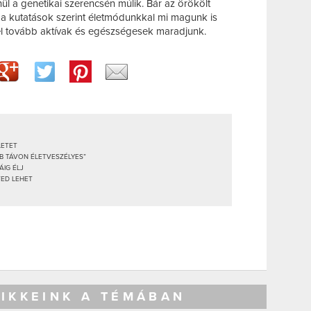
nül a genetikai szerencsén múlik. Bár az örökölt
 a kutatások szerint életmódunkkal mi magunk is
él tovább aktívak és egészségesek maradjunk.
LETET
BB TÁVON ÉLETVESZÉLYES”
ÁIG ÉLJ
TED LEHET
CIKKEINK A TÉMÁBAN