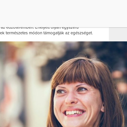
ran „kék zónáknak” nevezik. Bár földrajzilag távol
kóik életmódjában meglepően sok a hasonlóság.
a közösségekben az emberek nem követnek divatos
t az edzőteremben. Ehelyett olyan egyszerű
lyek természetes módon támogatják az egészséget.