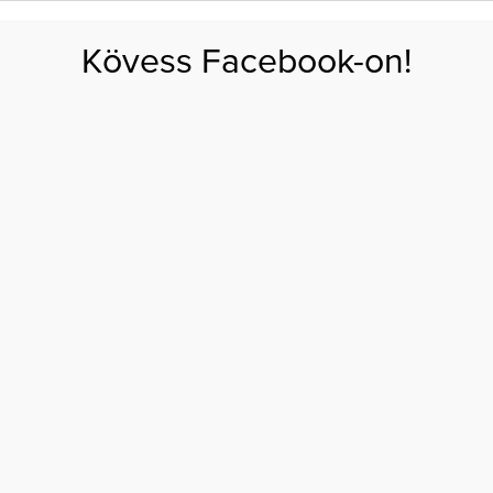
FOGYÁS
EDZÉS
ZSÍRÉGETÉS
KEREKFENÉK
HASIZOM
FEHÉRJE
SZÉNHID
Kövess Facebook-on!
GÁS
EGÉSZSÉG
ÉTRENDEK
SZÉPSÉG
AKTUÁLIS
kás összefügghet a hosszabb élettel a kutatások szerint
INDENNAPI SZOKÁS
GHET A HOSSZABB