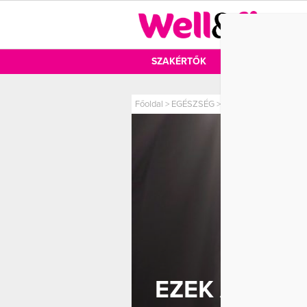
DIÉTA
SZAKÉRTŐK
DIÉTA
MOZ
Főoldal
>
EGÉSZSÉG
>
Ezek a bőrrák tipikus 
EZEK A BŐRR