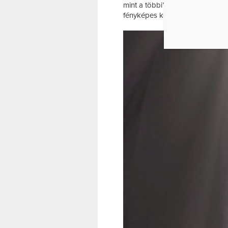
mint a többi”. A gyanús bőrtüne
fényképes követés és a bőrgyóg