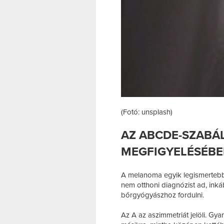
(Fotó: unsplash)
AZ ABCDE-SZABÁL
MEGFIGYELÉSÉB
A melanoma egyik legismertebb
nem otthoni diagnózist ad, in
bőrgyógyászhoz fordulni.
Az A az aszimmetriát jelöli. Gya