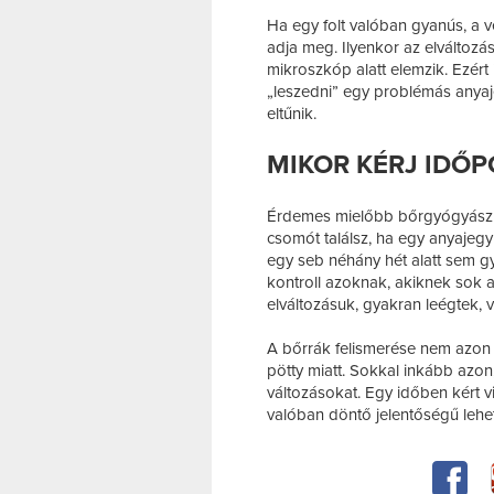
Ha egy folt valóban gyanús, a v
adja meg. Ilyenkor az elváltozás
mikroszkóp alatt elemzik. Ezért
„leszedni” egy problémás anyaj
eltűnik.
MIKOR KÉRJ IDŐ
Érdemes mielőbb bőrgyógyászhoz
csomót találsz, ha egy anyajegy 
egy seb néhány hét alatt sem 
kontroll azoknak, akiknek sok 
elváltozásuk, gyakran leégtek, 
A bőrrák felismerése nem azon
pötty miatt. Sokkal inkább azon
változásokat. Egy időben kért
valóban döntő jelentőségű lehet