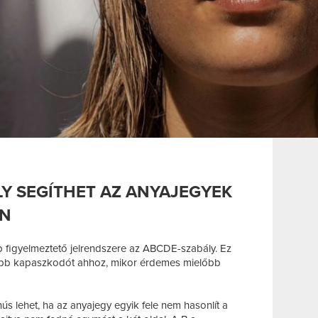
Y SEGÍTHET AZ ANYAJEGYEK
EN
 figyelmeztető jelrendszere az ABCDE-szabály. Ez
kább kapaszkodót ahhoz, mikor érdemes mielőbb
nús lehet, ha az anyajegy egyik fele nem hasonlít a