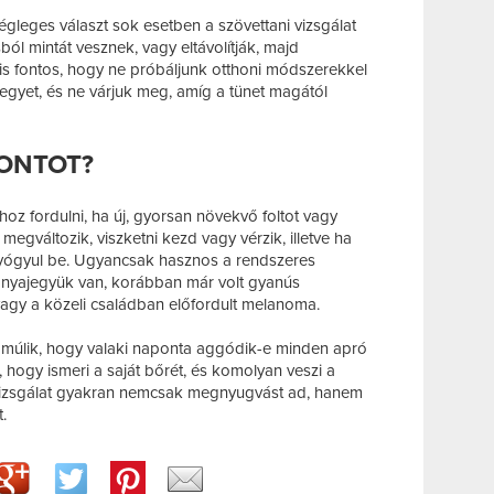
égleges választ sok esetben a szövettani vizsgálat
ból mintát vesznek, vagy eltávolítják, majd
 is fontos, hogy ne próbáljunk otthoni módszerekkel
egyet, és ne várjuk meg, amíg a tünet magától
PONTOT?
 fordulni, ha új, gyorsan növekvő foltot vagy
megváltozik, viszketni kezd vagy vérzik, illetve ha
gyógyul be. Ugyancsak hasznos a rendszeres
anyajegyük van, korábban már volt gyanús
vagy a közeli családban előfordult melanoma.
 múlik, hogy valaki naponta aggódik-e minden apró
, hogy ismeri a saját bőrét, és komolyan veszi a
 vizsgálat gyakran nemcsak megnyugvást ad, hanem
.