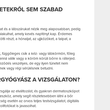
LETEKRŐL SEM SZABAD
kat és a lábszárukat nézik meg alaposabban, pedig
ialakulhat, amely kevés napfényt kap. Érdemes
ötti részt, a hónaljat, az ujjközöket, a talpat, a
ét, függőleges csík a kéz- vagy lábkörmön, főleg
anná válik vagy a köröm körüli bőrre is ráterjed.
eződés veszélyes, de egy ilyen tünetet nem
ek vagy régi sérülésnek betudni.
RGYÓGYÁSZ A VIZSGÁLATON?
sgálja az elváltozást, és gyakran dermatoszkópot
óeszköz, amely segít részletesebben látni a bőr
kség esetén az orvos teljes testvizsgálatot, digitális
lfotókat is javasolhat.