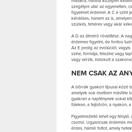
másikra, mintha középen kettéh
szegélyre utal: az egyenetlen, 
figyelmet érdemel. A C a színt j
kérdéses, hanem az is, amelyen 
szürkés, fehéres vagy akár kéke
A D az átmérő rövidítése. A nag
érdemes figyelni, de fontos tud
Az E pedig az evolúciót, vagyis 
színe, formája, felszíne vagy ta
vagy vérzik, indokolt a szakorvo
NEM CSAK AZ AN
A bőrrák gyakori típusai közé ta
amelyek sok esetben másféle b
gyakran a napfénynek sokat kite
füleken, a fejbőrön, a nyakon, 
Figyelmeztető lehet egy fénylő,
csomó. Ugyancsak érdemes meg
érdes, hámló foltot, amely hetek 