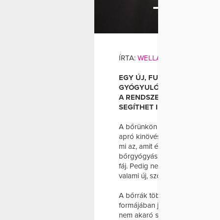
– BŐRG
BŐRGY
ÍRTA:
WELLANDFIT
EGY ÚJ, FURCSÁN VISELKE
GYÓGYULÓ SEB NEM MINDI
A RENDSZERES ÖNELLENŐRZÉ
SEGÍTHET IDŐBEN ÉSZREVEN
A bőrünkön évről évre megjelen
apró kinövések, ezért nem könn
mi az, amit érdemes komolyan 
bőrgyógyászhoz, amikor egy elv
fáj. Pedig nem kell megvárni, amí
valami új, szokatlan vagy eltér
A bőrrák többféleképpen nézhet 
formájában jelenhet meg. Lehet 
nem akaró seb vagy egy olyan e