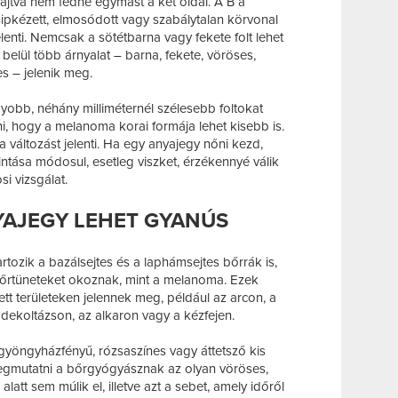
ajtva nem fedné egymást a két oldal. A B a
csipkézett, elmosódott vagy szabálytalan körvonal
elenti. Nemcsak a sötétbarna vagy fekete folt lehet
belül több árnyalat – barna, fekete, vöröses,
s – jelenik meg.
yobb, néhány milliméternél szélesebb foltokat
ni, hogy a melanoma korai formája lehet kisebb is.
a változást jelenti. Ha egy anyajegy nőni kezd,
pintása módosul, esetleg viszket, érzékennyé válik
si vizsgálat.
YAJEGY LEHET GYANÚS
rtozik a bazálsejtes és a laphámsejtes bőrrák is,
őrtüneteket okoznak, mint a melanoma. Ezek
tt területeken jelennek meg, például az arcon, a
a dekoltázson, az alkaron vagy a kézfejen.
 gyöngyházfényű, rózsaszínes vagy áttetsző kis
mutatni a bőrgyógyásznak az olyan vöröses,
alatt sem múlik el, illetve azt a sebet, amely időről