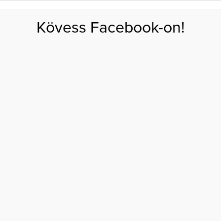
FOGYÁS
EDZÉS
ZSÍRÉGETÉS
KEREKFENÉK
HASIZOM
FEHÉRJE
SZÉNHID
Kövess Facebook-on!
GÁS
EGÉSZSÉG
ÉTRENDEK
SZÉPSÉG
AKTUÁLIS
tünetei – bőrgyógyász segít
ÁK TIPIKUS TÜNETEI