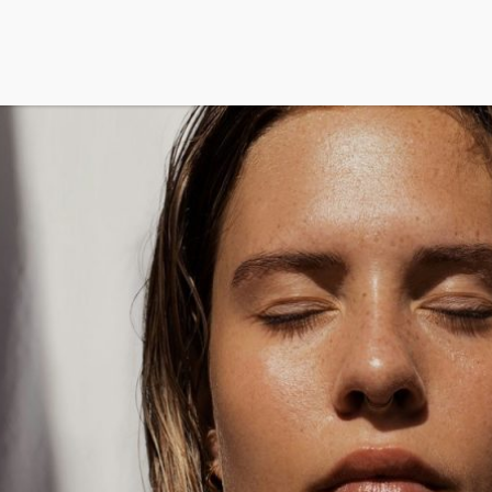
tek felismerésében a rendszeres önvizsgálat, a
yászati kontroll együtt a leghasznosabb.