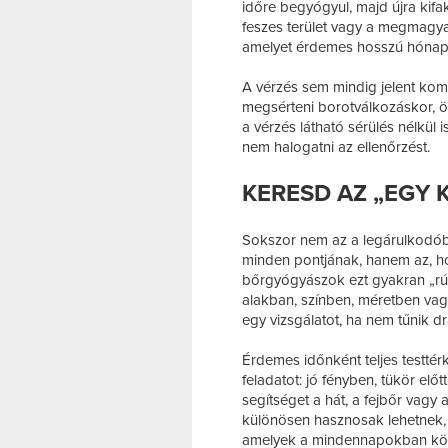
időre begyógyul, majd újra kif
feszes terület vagy a megmagya
amelyet érdemes hosszú hónapo
A vérzés sem mindig jelent kom
megsérteni borotválkozáskor, 
a vérzés látható sérülés nélkül i
nem halogatni az ellenőrzést.
KERESD AZ „EGY 
Sokszor nem az a legárulkodób
minden pontjának, hanem az, ho
bőrgyógyászok ezt gyakran „rút
alakban, színben, méretben vagy
egy vizsgálatot, ha nem tűnik d
Érdemes időnként teljes testtér
feladatot: jó fényben, tükör elő
segítséget a hát, a fejbőr vagy
különösen hasznosak lehetnek, 
amelyek a mindennapokban könn