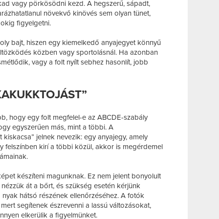
akad vagy pörkösödni kezd. A hegszerű, sápadt,
rázhatatlanul növekvő kinövés sem olyan tünet,
kig figyelgetni.
oly bajt, hiszen egy kiemelkedő anyajegyet könnyű
öltözködés közben vagy sportolásnál. Ha azonban
smétlődik, vagy a folt nyílt sebhez hasonlít, jobb
KAKUKKTOJÁST”
b, hogy egy folt megfelel-e az ABCDE-szabály
gy egyszerűen más, mint a többi. A
 kiskacsa” jelnek nevezik: egy anyajegy, amely
 felszínben kirí a többi közül, akkor is megérdemel
rámainak.
képet készíteni magunknak. Ez nem jelent bonyolult
tt nézzük át a bőrt, és szükség esetén kérjünk
 a nyak hátsó részének ellenőrzéséhez. A fotók
mert segítenek észrevenni a lassú változásokat,
yen elkerülik a figyelmünket.