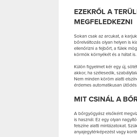
EZEKRŐL A TERÜ
MEGFELEDKEZNI
Sokan csak az arcukat, a karju
bőrelváltozás olyan helyen is k
ellenőrizni a fejbőrt, a fülek mög
körmök környékét és a hátat is.
Külön figyelmet kér egy új, söt
akkor, ha szélesedik, szabálytal
Nem minden köröm alatti elszín
érdemes automatikusan ütődésn
MIT CSINÁL A BŐ
A bőrgyógyász elsőként megviz
is használ. Ez egy olyan nagyít
felszíne alatti mintázatokat. Szü
anyajegytérképezést vagy kontrol