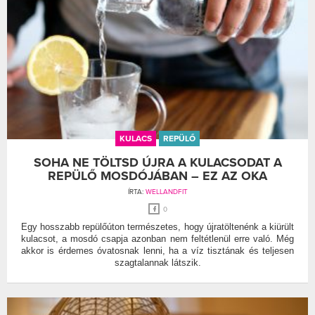
KULACS
REPÜLŐ
SOHA NE TÖLTSD ÚJRA A KULACSODAT A
REPÜLŐ MOSDÓJÁBAN – EZ AZ OKA
ÍRTA:
WELLANDFIT
0
Egy hosszabb repülőúton természetes, hogy újratöltenénk a kiürült
kulacsot, a mosdó csapja azonban nem feltétlenül erre való. Még
akkor is érdemes óvatosnak lenni, ha a víz tisztának és teljesen
szagtalannak látszik.