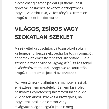
elégtelenség esetén például puffadás, hasi
görcsök, hasmenés, fokozott gázképződés,
fogyás, valamint laza, zsíros fényű, kellemetlen
szagú széklet is előfordulhat.
VILÁGOS, ZSÍROS VAGY
SZOKATLAN SZÉKLET
A széklettel kapcsolatos változásokról sokan
kellemetlenül beszélnek, pedig fontos információt
adhatnak az emésztőrendszer állapotáról. Ha a
széklet tartósan világos, agyagszínű, zsíros fényű,
a vécécsészében úszik, vagy szokatlanul erős
szagú, azt érdemes jelezni az orvosnak.
Az ilyen tünetek utalhatnak arra, hogy a zsírok
emésztése nem megfelelő. Ez nem kizárólag
hasnyálmirigybetegség miatt fordulhat elő, de
különösen akkor indokolt a kivizsgálás, ha
fogyással, hasi fájdalommal vagy
étvágytalansággal együtt jelenik meg.