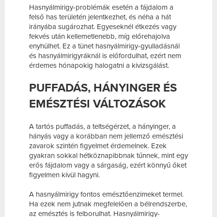
Hasnyálmirigy-problémák esetén a fájdalom a
felső has területén jelentkezhet, és néha a hát
irányába sugározhat. Egyeseknél étkezés vagy
fekvés után kellemetlenebb, míg előrehajolva
enyhülhet. Ez a tünet hasnyálmirigy-gyulladásnál
és hasnyálmirigyráknál is előfordulhat, ezért nem
érdemes hónapokig halogatni a kivizsgálást.
PUFFADÁS, HÁNYINGER ÉS
EMÉSZTÉSI VÁLTOZÁSOK
A tartós puffadás, a teltségérzet, a hányinger, a
hányás vagy a korábban nem jellemző emésztési
zavarok szintén figyelmet érdemelnek. Ezek
gyakran sokkal hétköznapibbnak tűnnek, mint egy
erős fájdalom vagy a sárgaság, ezért könnyű őket
figyelmen kívül hagyni.
A hasnyálmirigy fontos emésztőenzimeket termel.
Ha ezek nem jutnak megfelelően a bélrendszerbe,
az emésztés is felborulhat. Hasnyálmirigy-