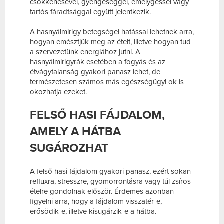
csökkenésével, gyengeséggel, émelygéssel vagy
tartós fáradtsággal együtt jelentkezik.
A hasnyálmirigy betegségei hatással lehetnek arra,
hogyan emésztjük meg az ételt, illetve hogyan tud
a szervezetünk energiához jutni. A
hasnyálmirigyrák esetében a fogyás és az
étvágytalanság gyakori panasz lehet, de
természetesen számos más egészségügyi ok is
okozhatja ezeket.
FELSŐ HASI FÁJDALOM,
AMELY A HÁTBA
SUGÁROZHAT
A felső hasi fájdalom gyakori panasz, ezért sokan
refluxra, stresszre, gyomorrontásra vagy túl zsíros
ételre gondolnak először. Érdemes azonban
figyelni arra, hogy a fájdalom visszatér-e,
erősödik-e, illetve kisugárzik-e a hátba.