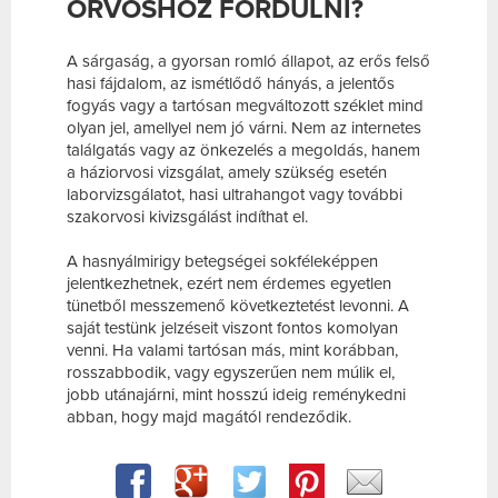
ORVOSHOZ FORDULNI?
A sárgaság, a gyorsan romló állapot, az erős felső
hasi fájdalom, az ismétlődő hányás, a jelentős
fogyás vagy a tartósan megváltozott széklet mind
olyan jel, amellyel nem jó várni. Nem az internetes
találgatás vagy az önkezelés a megoldás, hanem
a háziorvosi vizsgálat, amely szükség esetén
laborvizsgálatot, hasi ultrahangot vagy további
szakorvosi kivizsgálást indíthat el.
A hasnyálmirigy betegségei sokféleképpen
jelentkezhetnek, ezért nem érdemes egyetlen
tünetből messzemenő következtetést levonni. A
saját testünk jelzéseit viszont fontos komolyan
venni. Ha valami tartósan más, mint korábban,
rosszabbodik, vagy egyszerűen nem múlik el,
jobb utánajárni, mint hosszú ideig reménykedni
abban, hogy majd magától rendeződik.