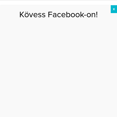
X
Kövess Facebook-on!
DIÉTA
FOGYÁS
EDZÉS
ZSÍRÉGETÉS
KEREKFENÉK
HASIZOM
FEHÉRJE
Főoldal
>
EGÉSZSÉG
>
Ezek az alattomos hasnyálmirigyrák árulkodó
tünetei – sokan egyszerű emésztési panasznak hiszik