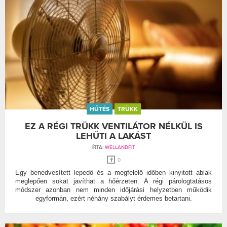
HŰTÉS
TRÜKK
EZ A RÉGI TRÜKK VENTILÁTOR NÉLKÜL IS
LEHŰTI A LAKÁST
ÍRTA:
WELLANDFIT
0
Egy benedvesített lepedő és a megfelelő időben kinyitott ablak
meglepően sokat javíthat a hőérzeten. A régi párologtatásos
módszer azonban nem minden időjárási helyzetben működik
egyformán, ezért néhány szabályt érdemes betartani.