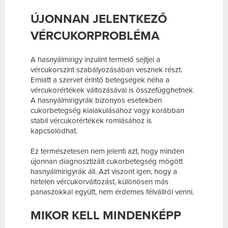
ÚJONNAN JELENTKEZŐ
VÉRCUKORPROBLÉMA
A hasnyálmirigy inzulint termelő sejtjei a
vércukorszint szabályozásában vesznek részt.
Emiatt a szervet érintő betegségek néha a
vércukorértékek változásával is összefügghetnek.
A hasnyálmirigyrák bizonyos esetekben
cukorbetegség kialakulásához vagy korábban
stabil vércukorértékek romlásához is
kapcsolódhat.
Ez természetesen nem jelenti azt, hogy minden
újonnan diagnosztizált cukorbetegség mögött
hasnyálmirigyrák áll. Azt viszont igen, hogy a
hirtelen vércukorváltozást, különösen más
panaszokkal együtt, nem érdemes félvállról venni.
MIKOR KELL MINDENKÉPP