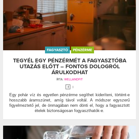
FAGYASZTÓ
PÉNZÉRME
TEGYÉL EGY PÉNZÉRMÉT A FAGYASZTÓBA
UTAZÁS ELŐTT – FONTOS DOLOGRÓL
ÁRULKODHAT
ÍRTA:
WELLANDFIT
0
Egy pohár víz és egyetlen pénzérme segíthet kideríteni, történt-e
hosszabb áramszünet, amíg távol voltál. A módszer egyszerű
figyelmeztető jel, de önmagában nem dönti el, hogy a fagyasztott
ételek biztonságosan fogyaszthatók-e.