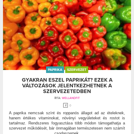
PAPRIKA
SZERVEZET
GYAKRAN ESZEL PAPRIKÁT? EZEK A
VÁLTOZÁSOK JELENTKEZHETNEK A
SZERVEZETEDBEN
ÍRTA:
WELLANDFIT
0
A paprika nemcsak színt és roppanós állagot ad az ételeknek,
hanem értékes vitaminokat, növényi vegyületeket és rostot is
tartalmaz. Rendszeres fogyasztása több módon támogathatja a
szervezet működését, bár önmagában természetesen nem számít
csodaszernek.