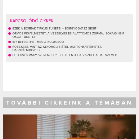
KAPCSOLÓDÓ CIKKEK
EZEK A BŐRRÁK TIPIKUS TÜNETEI – BŐRGYÓGYÁSZ SEGÍT
ORVOS FIGYELMEZTET: A VESZÉLYES ÉS ALATTOMOS ZSÍRMÁJ SOKÁIG NEM
OKOZ TÜNETET
ÍGY BETEGÍTHET MEG A KULACSOD
ROSSZABB, MINT AZ ALKOHOL: 5 ÉTEL, AMI TÖNKRETEHETI A
HASNYÁLMIRIGYED
BETEGSÉG VAGY SZERENCSE? EZT JELENTI, HA VISZKET A BAL SZEMED
TOVÁBBI CIKKEINK A TÉMÁBAN