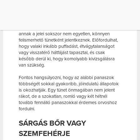
A hasnyálmirigy a gyomor mögött elhelyezkedő
szerv, amely fontos szerepet játszik az
emésztésben és a vércukorszint szabályozásában
is. Emiatt, ha a működésében probléma adódik,
annak a jelei sokszor nem egyetlen, könnyen
felismerhető tünetként jelentkeznek. Előfordulhat,
hogy valaki inkább puffadást, étvágytalanságot
vagy visszatérő hátfájást tapasztal, és csak
később derül ki, hogy komolyabb kivizsgálásra
van szükség.
Fontos hangsúlyozni, hogy az alábbi panaszok
többségét sokkal gyakoribb, jóindulatú állapotok
is okozhatják. Egy tünet önmagában nem jelent
rákot, de a szokatlan, romló vagy két hétnél
tovább fennálló panaszokkal érdemes orvoshoz
fordulni.
SÁRGÁS BŐR VAGY
SZEMFEHÉRJE