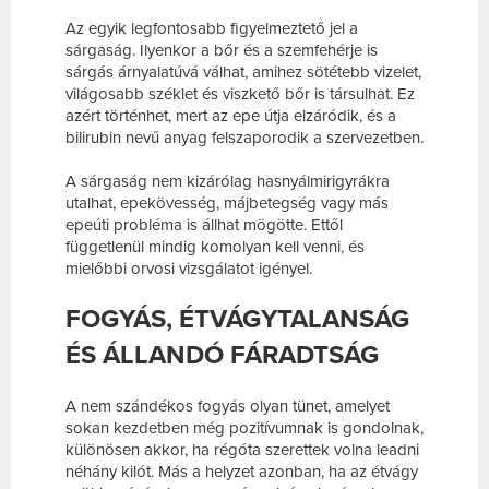
Az egyik legfontosabb figyelmeztető jel a
sárgaság. Ilyenkor a bőr és a szemfehérje is
sárgás árnyalatúvá válhat, amihez sötétebb vizelet,
világosabb széklet és viszkető bőr is társulhat. Ez
azért történhet, mert az epe útja elzáródik, és a
bilirubin nevű anyag felszaporodik a szervezetben.
A sárgaság nem kizárólag hasnyálmirigyrákra
utalhat, epekövesség, májbetegség vagy más
epeúti probléma is állhat mögötte. Ettől
függetlenül mindig komolyan kell venni, és
mielőbbi orvosi vizsgálatot igényel.
FOGYÁS, ÉTVÁGYTALANSÁG
ÉS ÁLLANDÓ FÁRADTSÁG
A nem szándékos fogyás olyan tünet, amelyet
sokan kezdetben még pozitívumnak is gondolnak,
különösen akkor, ha régóta szerettek volna leadni
néhány kilót. Más a helyzet azonban, ha az étvágy