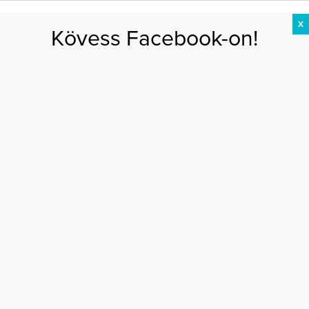
X
Kövess Facebook-on!
DIÉTA
FOGYÁS
EDZÉS
ZSÍRÉGETÉS
KEREKFENÉK
HASIZOM
FEHÉRJE
Főoldal
>
AKTUÁLIS
>
A mozgás maga az élet
A MOZGÁS MAGA AZ ÉLET