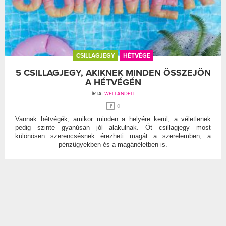
CSILLAGJEGY
HÉTVÉGE
5 CSILLAGJEGY, AKIKNEK MINDEN ÖSSZEJÖN
A HÉTVÉGÉN
ÍRTA:
WELLANDFIT
0
Vannak hétvégék, amikor minden a helyére kerül, a véletlenek
pedig szinte gyanúsan jól alakulnak. Öt csillagjegy most
különösen szerencsésnek érezheti magát a szerelemben, a
pénzügyekben és a magánéletben is.