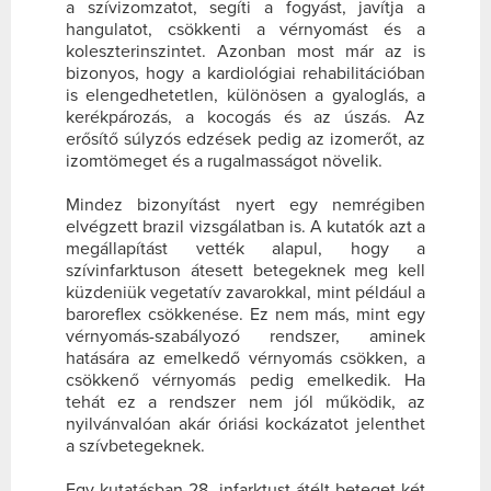
a szívizomzatot, segíti a fogyást, javítja a
hangulatot, csökkenti a vérnyomást és a
koleszterinszintet. Azonban most már az is
bizonyos, hogy a kardiológiai rehabilitációban
is elengedhetetlen, különösen a gyaloglás, a
kerékpározás, a kocogás és az úszás. Az
erősítő súlyzós edzések pedig az izomerőt, az
izomtömeget és a rugalmasságot növelik.
Mindez bizonyítást nyert egy nemrégiben
elvégzett brazil vizsgálatban is. A kutatók azt a
megállapítást vették alapul, hogy a
szívinfarktuson átesett betegeknek meg kell
küzdeniük vegetatív zavarokkal, mint például a
baroreflex csökkenése. Ez nem más, mint egy
vérnyomás-szabályozó rendszer, aminek
hatására az emelkedő vérnyomás csökken, a
csökkenő vérnyomás pedig emelkedik. Ha
tehát ez a rendszer nem jól működik, az
nyilvánvalóan akár óriási kockázatot jelenthet
a szívbetegeknek.
Egy kutatásban 28, infarktust átélt beteget két