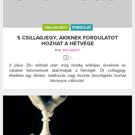
CSILLAGJEGY
FORDULAT
5 CSILLAGJEGY, AKIKNEK FORDULATOT
HOZHAT A HÉTVÉGE
ÍRTA:
WELLANDFIT
0
A július 29-i telihold után még mindig erőteljes érzelmek és
váratlan felismerések alakíthatják a hétvégét. Öt csillagjegy
életében egy döntés, találkozás vagy őszinte beszélgetés hozhat
látványos változást.