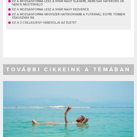
EZ A MOZGÁSFORMA LESZ A NYÁR NAGY SLÁGERE, NEMCSAK HATÉKONY, DE
NEM IS MEGTERHELŐ
EZ A MOZGÁSFORMA LESZ A NYÁR NAGY KEDVENCE
EZ A MOZGÁSFORMA NÉGYSZER HATÉKONYABB A FUTÁSNÁL: EGYRE TÖBBEN
ESKÜSZNEK RÁ
EZ A 3 CSILLAGJEGY HABZSOLJA AZ ÉLETET
TOVÁBBI CIKKEINK A TÉMÁBAN