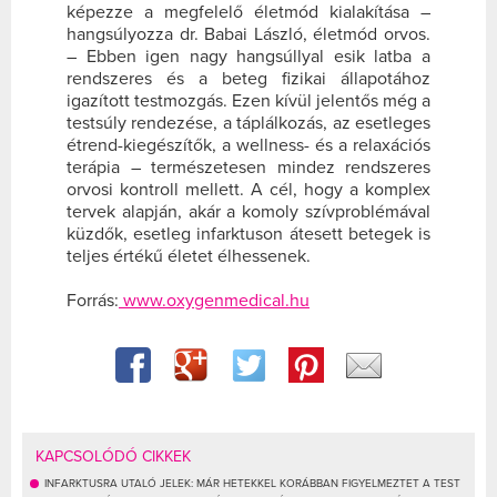
képezze a megfelelő életmód kialakítása –
hangsúlyozza dr. Babai László, életmód orvos.
–
Ebben igen nagy hangsúllyal esik latba a
rendszeres és a beteg fizikai állapotához
igazított testmozgás. Ezen kívül jelentős még a
testsúly rendezése, a táplálkozás, az esetleges
étrend-kiegészítők, a wellness- és a relaxációs
terápia – természetesen mindez rendszeres
orvosi kontroll mellett. A cél, hogy a komplex
tervek alapján, akár a komoly szívproblémával
küzdők, esetleg infarktuson átesett betegek is
teljes értékű életet élhessenek.
Forrás:
www.oxygenmedical.hu
KAPCSOLÓDÓ CIKKEK
INFARKTUSRA UTALÓ JELEK: MÁR HETEKKEL KORÁBBAN FIGYELMEZTET A TEST