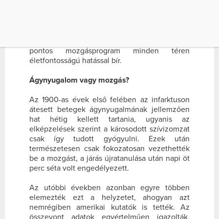
TERMÉSZETESEN CSAK FOKOZATOSAN
VEZETHETTÉK BE […]
Dr. Babai László, életmód orvos azonban arról
beszélt, hogy a rehabilitációba beillesztett
pontos mozgásprogram minden téren
életfontosságú hatással bír.
Ágynyugalom vagy mozgás?
Az 1900-as évek első felében az infarktuson
átesett betegek ágynyugalmának jellemzően
hat hétig kellett tartania, ugyanis az
elképzelések szerint a károsodott szívizomzat
csak így tudott gyógyulni. Ezek után
természetesen csak fokozatosan vezethették
be a mozgást, a járás újratanulása után napi öt
perc séta volt engedélyezett.
Az utóbbi években azonban egyre többen
elemezték ezt a helyzetet, ahogyan azt
nemrégiben amerikai kutatók is tették. Az
összevont adatok egyértelműen igazolták,