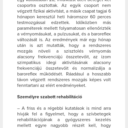
csoportra osztottak. Az egyik csoport nem
végzett fizikai aktivitást, a másik csapat tagjai 6
hónapon keresztül heti háromszor 60 perces
testmozgással edzettek. Időközben más
paraméterek mellett folyamatosan ellenőrizték
a vérnyomásukat, a pulzusukat, és a baroreflex
változását is. Az eredmények már egy hónap
után is azt mutatták, hogy a rendszeres
mozgás növeli a szisztolés vérnyomás
alacsony frekvenciájú összetevőit, az izom
szimpatikus idegi aktivitásának alacsony
frekvenciájú összetevőit és normalizálja a
baroreflex működését. Ráadásul a hosszabb
távon végzett rendszeres mozgás képes volt
fenntartani az elért eredményeket.
Személyre szabott rehabilitáció
–
A friss és a régebbi kutatások is mind arra
hívják fel a figyelmet, hogy a szívbetegek
rehabilitációjának a gyógyszeres kezelés
mellett egyre nagyobb részét kell, hogy