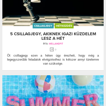
CSILLAGJEGY
HÉTKEZDÉS
5 CSILLAGJEGY, AKIKNEK IGAZI KÜZDELEM
LESZ A HÉT
ÍRTA:
WELLANDFIT
0
Öt csillagjegy ezen a héten úgy érezheti, hogy még a
legegyszerűbb feladatok elvégzéséhez is kétszer annyi türelemre
van szüksége.