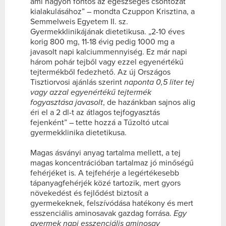
ami nagyon fontos az egészséges csontozat
kialakulásához” – mondta Czuppon Krisztina, a
Semmelweis Egyetem II. sz.
Gyermekklinikájának dietetikusa. „2-10 éves
korig 800 mg, 11-18 évig pedig 1000 mg a
javasolt napi kalciummennyiség. Ez már napi
három pohár tejből vagy ezzel egyenértékű
tejtermékből fedezhető. Az új Országos
Tisztiorvosi ajánlás szerint
naponta 0,5 liter tej
vagy azzal egyenértékű tejtermék
fogyasztása javasolt
, de hazánkban sajnos alig
éri el a 2 dl-t az átlagos tejfogyasztás
fejenként” – tette hozzá a Tűzoltó utcai
gyermekklinika dietetikusa.
Magas ásványi anyag tartalma mellett, a tej
magas koncentrációban tartalmaz jó minőségű
fehérjéket is. A tejfehérje a legértékesebb
tápanyagfehérjék közé tartozik, mert gyors
növekedést és fejlődést biztosít a
gyermekeknek, felszívódása hatékony és mert
esszenciális aminosavak gazdag forrása.
Egy
gyermek napi esszenciális aminosav