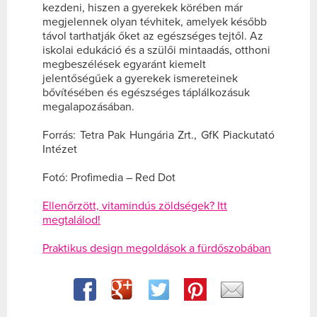
kezdeni, hiszen a gyerekek körében már
megjelennek olyan tévhitek, amelyek később
távol tarthatják őket az egészséges tejtől. Az
iskolai edukáció és a szülői mintaadás, otthoni
megbeszélések egyaránt kiemelt
jelentőségűek a gyerekek ismereteinek
bővítésében és egészséges táplálkozásuk
megalapozásában.
Forrás: Tetra Pak Hungária Zrt., GfK Piackutató
Intézet
Fotó: Profimedia – Red Dot
Ellenőrzött, vitamindús zöldségek? Itt
megtalálod!
Praktikus design megoldások a fürdőszobában