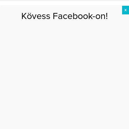
X
Kövess Facebook-on!
DIÉTA
FOGYÁS
EDZÉS
ZSÍRÉGETÉS
KEREKFENÉK
HASIZOM
FEHÉRJE
Főoldal
>
AKTUÁLIS
>
A leggyakoribb tévhitek a tejről
A LEGGYAKORIBB TÉVHITEK A TEJRŐL