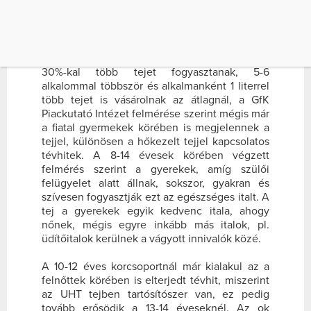
Június 2-án újra Wellness nap! Trendmutató
sportesemény csupán 600 forintért, amin
neked is ott a helyed!
Annak ellenére, hogy a gyermekes háztartások
30%-kal több tejet fogyasztanak, 5-6
alkalommal többször és alkalmanként 1 literrel
több tejet is vásárolnak az átlagnál, a GfK
Piackutató Intézet felmérése szerint mégis már
a fiatal gyermekek körében is megjelennek a
tejjel, különösen a hőkezelt tejjel kapcsolatos
tévhitek. A 8-14 évesek körében végzett
felmérés szerint a gyerekek, amíg szülői
felügyelet alatt állnak, sokszor, gyakran és
szívesen fogyasztják ezt az egészséges italt. A
tej a gyerekek egyik kedvenc itala, ahogy
nőnek, mégis egyre inkább más italok, pl.
üdítőitalok kerülnek a vágyott innivalók közé.
A 10-12 éves korcsoportnál már kialakul az a
felnőttek körében is elterjedt tévhit, miszerint
az UHT tejben tartósítószer van, ez pedig
tovább erősödik a 13-14 éveseknél. Az ok