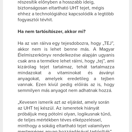
részesítik előnyben a hosszabb ideig,
biztonságosan eltartható UHT tejet, mégis
ehhez a technológiához kapcsolódik a legtöbb
fogyasztói tévhit.
Ha nem tartósítószer, akkor mi?
Ha az van ráírva egy tejesdobozra, hogy „TEJ”,
akkor nem is lehet benne más. A Magyar
Élelmiszerkönyv rendelkezése alapján ugyanis
csak arra a termékre lehet ráírni, hogy „tej”, ami
kizárólag tejet tartalmaz, tehát tartalmazza
mindazokat a vitaminokat és ásványi
anyagokat, amelyek eredetileg a tejben
vannak. Ezen kívül pedig előírás az is, hogy
semmilyen más anyagot nem adhatnak hozzá.
„Kevesen ismerik azt az eljárást, amely során
az UHT tej készül. Az ismeretek hiányát
próbáljuk meg pótolni olyan, logikusnak tűnő,
de teljes mértékben téves elképzeléssel,
minthogy a sokáig eltartható tejet valamilyen
mesterséges anyag hozzáadásával tartósítják”