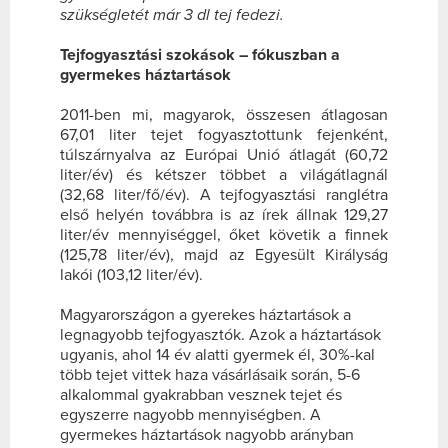
szükségletét már 3 dl tej fedezi.
Tejfogyasztási szokások – fókuszban a
gyermekes háztartások
2011-ben mi, magyarok, összesen átlagosan
67,01 liter tejet fogyasztottunk fejenként,
túlszárnyalva az Európai Unió átlagát (60,72
liter/év) és kétszer többet a világátlagnál
(32,68 liter/fő/év). A tejfogyasztási ranglétra
első helyén továbbra is az írek állnak 129,27
liter/év mennyiséggel, őket követik a finnek
(125,78 liter/év), majd az Egyesült Királyság
lakói (103,12 liter/év).
Magyarországon a gyerekes háztartások a
legnagyobb tejfogyasztók. Azok a háztartások
ugyanis, ahol 14 év alatti gyermek él, 30%-kal
több tejet vittek haza vásárlásaik során, 5-6
alkalommal gyakrabban vesznek tejet és
egyszerre nagyobb mennyiségben. A
gyermekes háztartások nagyobb arányban