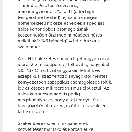
– mondta Posztós Zsuzsanna,
marketingvezető. „Az UHT (ultra high
temperature treated) tej az ultra magas
hőmérsékletű hőkezelésnek és a speciális
italos kartondoboz csomagolásnak
köszönhetően őrzi meg minőségét hűtés
nélkül akár 3-6 hónapig” – tette hozzá a
szakember.
Az UHT hőkezelés során a tejet nagyon rövid
időre (2-3 másodpercre) felhevítik, nagyjából
135–137 C°-ra. Ezután gyorsan lehűtik és
aszeptikus, azaz fertőző anyagoktól mentes
környezetben aszeptikus csomagolásba töltik.
Így az összes mikroorganizmus elpusztul. Az
italos kartoncsomagolás pedig
megakadályozza, hogy a tej fénnyel és
levegővel érintkezzen, ezért nincs szükség
tartósítószerre
Szakemberek szerint az ismeretek
közvetítését már iskolás korban el kell