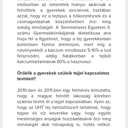
elsősorban az ismeretek hiánya: akárcsak a
felnőttek, a gyerekek sincsenek tisztában
azzal, hogy ez a tejtípus a hőkezelésnek és a
csomagolásának köszönhetően őrzi meg
sokáig minőségét. A Semmelweis Egyetem II.
számú Gyermekklinikájának dietetikusa arra
hívja fel a figyelmet, hogy a tej gyerekkorban
különösen fontos élelmiszer, mert míg a
növényekből a kalcium mindössze 5-10%-a tud
felszívódni, addig fiatalkorban a tejből
kalciumtartalmának 60%-a hasznosul.
Öröklik a gyerekek szüleik tejjel kapcsolatos
tévhiteit?
2010-ben és 2011-ben egy felmérés kimutatta,
hogy a magyar felnőtt lakosság körében
számos tévhit él a tejjel kapcsolatban. Ilyen az,
hogy az UHT tej tartósítószert tartalmaz, hogy
tejpor és víz keveréke vagy, hogy egyéb
mesterséges anyagok hozzáadásával őrzi meg
minőségét akár hónapokig is, hűtés nélkül.