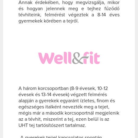
Annak érdekében, hogy megvizsgálja, mikor
és hogyan jelennek meg e tejhez fűződő
tévhiteink, felmérést végeztek a 8-14 éves
gyermekek körében a tejről.
A három korcsoportban (8-9 évesek, 10-12
évesek és 13-14 évesek) végzett felmérés
alapján a gyerekek egyaránt ízletes, finom és
egészséges italként nevezték meg a tejet,
mégis már a második korcsoportnál megjelenik
az a tévhit, miszerint a tej, ezen belül is az
UHT tej tartósítószert tartalmaz.
„A gyerekek tejjel kapcsolatos spontán