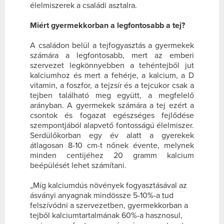
élelmiszerek a családi asztalra.
Miért gyermekkorban a legfontosabb a tej?
A családon belül a tejfogyasztás a gyermekek
számára a legfontosabb, mert az emberi
szervezet legkönnyebben a tehéntejből jut
kalciumhoz és mert a fehérje, a kalcium, a D
vitamin, a foszfor, a tejzsír és a tejcukor csak a
tejben található meg együtt, a megfelelő
arányban. A gyermekek számára a tej ezért a
csontok és fogazat egészséges fejlődése
szempontjából alapvető fontosságú élelmiszer.
Serdülőkorban egy év alatt a gyerekek
átlagosan 8-10 cm-t nőnek évente, melynek
minden centijéhez 20 gramm kalcium
beépülését lehet számítani.
„Míg kalciumdús növények fogyasztásával az
ásványi anyagnak mindössze 5-10%-a tud
felszívódni a szervezetben, gyermekkorban a
tejből kalciumtartalmának 60%-a hasznosul,