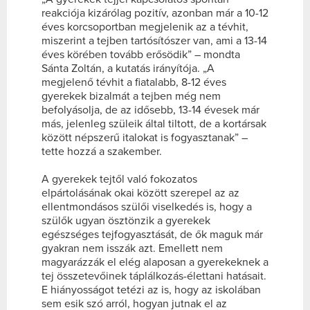
reakciója kizárólag pozitív, azonban már a 10-12
éves korcsoportban megjelenik az a tévhit,
miszerint a tejben tartósítószer van, ami a 13-14
éves körében tovább erősödik” – mondta
Sánta Zoltán, a kutatás irányítója. „A
megjelenő tévhit a fiatalabb, 8-12 éves
gyerekek bizalmát a tejben még nem
befolyásolja, de az idősebb, 13-14 évesek már
más, jelenleg szüleik által tiltott, de a kortársak
között népszerű italokat is fogyasztanak” –
tette hozzá a szakember.
A gyerekek tejtől való fokozatos
elpártolásának okai között szerepel az az
ellentmondásos szülői viselkedés is, hogy a
szülők ugyan ösztönzik a gyerekek
egészséges tejfogyasztását, de ők maguk már
gyakran nem isszák azt. Emellett nem
magyarázzák el elég alaposan a gyerekeknek a
tej összetevőinek táplálkozás-élettani hatásait.
E hiányosságot tetézi az is, hogy az iskolában
sem esik szó arról, hogyan jutnak el az