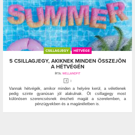
CSILLAGJEGY
HÉTVÉGE
5 CSILLAGJEGY, AKIKNEK MINDEN ÖSSZEJÖN
A HÉTVÉGÉN
ÍRTA:
WELLANDFIT
0
Vannak hétvégék, amikor minden a helyére kerül, a véletlenek
pedig szinte gyanúsan jól alakulnak. Öt csillagjegy most
különösen szerencsésnek érezheti magát a szerelemben, a
pénzügyekben és a magánéletben is.