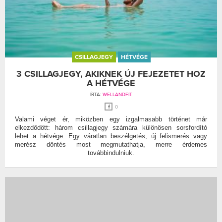
CSILLAGJEGY
HÉTVÉGE
3 CSILLAGJEGY, AKIKNEK ÚJ FEJEZETET HOZ
A HÉTVÉGE
ÍRTA:
WELLANDFIT
0
Valami véget ér, miközben egy izgalmasabb történet már
elkezdődött: három csillagjegy számára különösen sorsfordító
lehet a hétvége. Egy váratlan beszélgetés, új felismerés vagy
merész döntés most megmutathatja, merre érdemes
továbbindulniuk.