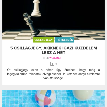
CSILLAGJEGY
HÉTKEZDÉS
5 CSILLAGJEGY, AKIKNEK IGAZI KÜZDELEM
LESZ A HÉT
ÍRTA:
WELLANDFIT
0
Öt csillagjegy ezen a héten úgy érezheti, hogy még a
legegyszerűbb feladatok elvégzéséhez is kétszer annyi türelemre
van szüksége.