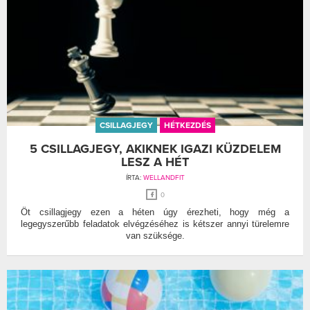
CSILLAGJEGY
HÉTKEZDÉS
5 CSILLAGJEGY, AKIKNEK IGAZI KÜZDELEM
LESZ A HÉT
ÍRTA:
WELLANDFIT
0
Öt csillagjegy ezen a héten úgy érezheti, hogy még a
legegyszerűbb feladatok elvégzéséhez is kétszer annyi türelemre
van szüksége.