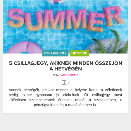
CSILLAGJEGY
HÉTVÉGE
5 CSILLAGJEGY, AKIKNEK MINDEN ÖSSZEJÖN
A HÉTVÉGÉN
ÍRTA:
WELLANDFIT
0
Vannak hétvégék, amikor minden a helyére kerül, a véletlenek
pedig szinte gyanúsan jól alakulnak. Öt csillagjegy most
különösen szerencsésnek érezheti magát a szerelemben, a
pénzügyekben és a magánéletben is.