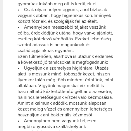
gyomrúak inkább még ott is kerüljék el.
• Csak olyan helyen együnk, ahol biztosak
vagyunk abban, hogy higiénikus körülmények
között főznek, és szolgálják fel az ételt.
• Amennyiben messzebbi tájakat veszünk
célba, érdeklődjünk utána, hogy van-e ajánlott,
esetleg kötelező védőoltás. Ezeket lehetőség
szerint adassuk is be magunknak és
családtagjainknak egyaránt.
Ezen túlmenően, akárhova is utazunk érdemes
a következő jó tanácsokat is megfogadnunk:
• Ügyeljünk a személyes higiéniára. Utazás
alatt is mossunk minél többször kezet, hiszen
ilyenkor talán még több mindent érintünk, mint
általában. Vigyünk magunkkal víz nélkül is
használható kézfertőtlenítő gélt arra az esetre,
ha nincs lehetőségünk vízzel való kézmosásra.
Amint alkalmunk adódik, mossunk alaposan
kezet meleg vízzel és amennyiben lehetséges
használjunk antibakteriális kézmosót.
• Amennyiben nem vagyunk teljesen
megbizonyosodva szálláshelyünk