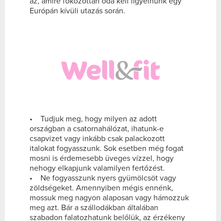
az, amire fokozottan oda kell figyelnünk egy
Európán kívüli utazás során.
• Tudjuk meg, hogy milyen az adott
országban a csatornahálózat, ihatunk-e
csapvizet vagy inkább csak palackozott
italokat fogyasszunk. Sok esetben még fogat
mosni is érdemesebb üveges vízzel, hogy
nehogy elkapjunk valamilyen fertőzést.
• Ne fogyasszunk nyers gyümölcsöt vagy
zöldségeket. Amennyiben mégis ennénk,
mossuk meg nagyon alaposan vagy hámozzuk
meg azt. Bár a szállodákban általában
szabadon falatozhatunk belőlük, az érzékeny