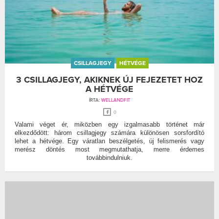
CSILLAGJEGY
HÉTVÉGE
3 CSILLAGJEGY, AKIKNEK ÚJ FEJEZETET HOZ
A HÉTVÉGE
ÍRTA:
WELLANDFIT
0
Valami véget ér, miközben egy izgalmasabb történet már
elkezdődött: három csillagjegy számára különösen sorsfordító
lehet a hétvége. Egy váratlan beszélgetés, új felismerés vagy
merész döntés most megmutathatja, merre érdemes
továbbindulniuk.