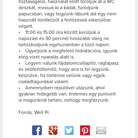
tisztaságáról, használat előtt töröljük át a WC
deszkát, mossuk ki a kádat, fürödjünk
papucsban, vagy tegyünk lábunk alá egy nem
használt törölközőt a fertőzések elkerülése
végett.
• 11:00 és 15:00 óra között kerüljük a
napozást és 30 percnél hosszabb ideig ne
tartózkodjunk egyhuzamban a tűző napon.
• Ügyeljünk a megfelelő hidratációra, igyunk
elég vizet nyaralás alatt is.
• Legyen nálunk fájdalomcsillapító, ragtapasz
és sebfertőtlenítő, hogy arra is fel legyünk
készülve, ha történne velünk vagy egyik
családtagunkkal valami.
• Amennyiben repülővel utazunk, ahol
gyakran hidegebb van, érdemes egy pulóvert
is magunknál tartani, nehogy megfázzunk.
Forrás: Well Pr