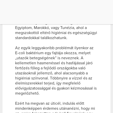
odafigyelni, és észben tartani nyaralásunk
során – főleg, ha Európán kívül utazunk.
Európa mellett nagyon divatosak többek
között az olyan egzotikus országok, mint
Egyiptom, Marokkó, vagy Tunézia, ahol a
megszokottól eltérő higiéniai és egészségügyi
standardokkal találkozhatunk.
Az egyik leggyakoribb problémát ilyenkor az
E-coli baktérium egy fajtája okozza, melyet
„utazók betegségének” is neveznek. A
kellemetlen hasmenéssel és hasfájással járó
fertőzés főleg a fejlődő országokba való
utazásoknál jellemző, ahol alacsonyabb a
higiéniai színvonal. Többnyire a vízzel és az
élelmiszerekkel terjed, így megfelelő
elővigyázatossággal és gyakori kézmosással is
megelőzhető.
Ezért ha megvan az úticél, indulás előtt
mindenképpen érdemes utánanézni, hogy mi