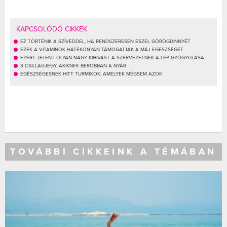
KAPCSOLÓDÓ CIKKEK
EZ TÖRTÉNIK A SZÍVEDDEL, HA RENDSZERESEN ESZEL GÖRÖGDINNYÉT
EZEK A VITAMINOK HATÉKONYAN TÁMOGATJÁK A MÁJ EGÉSZSÉGÉT
EZÉRT JELENT OLYAN NAGY KIHÍVÁST A SZERVEZETNEK A LÉP GYÓGYULÁSA
3 CSILLAGJEGY, AKIKNEK BEROBBAN A NYÁR
EGÉSZSÉGESNEK HITT TURMIXOK, AMELYEK MÉGSEM AZOK
TOVÁBBI CIKKEINK A TÉMÁBAN