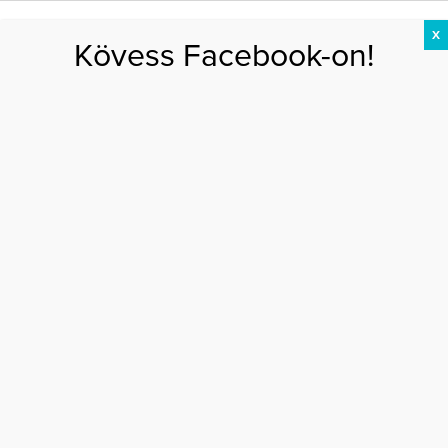
X
Kövess Facebook-on!
DIÉTA
FOGYÁS
EDZÉS
ZSÍRÉGETÉS
KEREKFENÉK
HASIZOM
FEHÉRJE
Főoldal
>
AKTUÁLIS
>
Okos tippek nyári utazáshoz
OKOS TIPPEK NYÁRI UTAZÁSHOZ