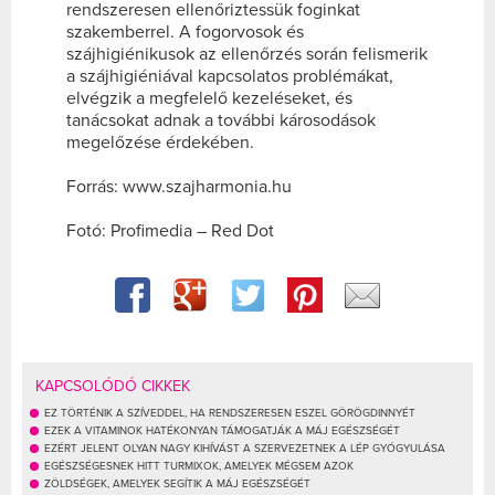
rendszeresen ellenőriztessük foginkat
szakemberrel. A fogorvosok és
szájhigiénikusok az ellenőrzés során felismerik
a szájhigiéniával kapcsolatos problémákat,
elvégzik a megfelelő kezeléseket, és
tanácsokat adnak a további károsodások
megelőzése érdekében.
Forrás: www.szajharmonia.hu
Fotó: Profimedia – Red Dot
KAPCSOLÓDÓ CIKKEK
EZ TÖRTÉNIK A SZÍVEDDEL, HA RENDSZERESEN ESZEL GÖRÖGDINNYÉT
EZEK A VITAMINOK HATÉKONYAN TÁMOGATJÁK A MÁJ EGÉSZSÉGÉT
EZÉRT JELENT OLYAN NAGY KIHÍVÁST A SZERVEZETNEK A LÉP GYÓGYULÁSA
EGÉSZSÉGESNEK HITT TURMIXOK, AMELYEK MÉGSEM AZOK
ZÖLDSÉGEK, AMELYEK SEGÍTIK A MÁJ EGÉSZSÉGÉT