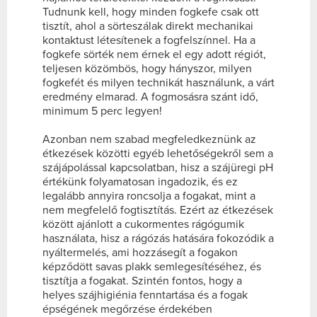
Tudnunk kell, hogy minden fogkefe csak ott
tisztít, ahol a sörteszálak direkt mechanikai
kontaktust létesítenek a fogfelszínnel. Ha a
fogkefe sörték nem érnek el egy adott régiót,
teljesen közömbös, hogy hányszor, milyen
fogkefét és milyen technikát használunk, a várt
eredmény elmarad. A fogmosásra szánt idő,
minimum 5 perc legyen!
Azonban nem szabad megfeledkeznünk az
étkezések közötti egyéb lehetőségekről sem a
szájápolással kapcsolatban, hisz a szájüregi pH
értékünk folyamatosan ingadozik, és ez
legalább annyira roncsolja a fogakat, mint a
nem megfelelő fogtisztítás. Ezért az étkezések
között ajánlott a cukormentes rágógumik
használata, hisz a rágózás hatására fokozódik a
nyáltermelés, ami hozzásegít a fogakon
képződött savas plakk semlegesítéséhez, és
tisztítja a fogakat. Szintén fontos, hogy a
helyes szájhigiénia fenntartása és a fogak
épségének megőrzése érdekében