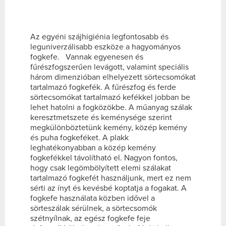
Az egyéni szájhigiénia legfontosabb és
leguniverzálisabb eszköze a hagyományos
fogkefe. Vannak egyenesen és
fűrészfogszerűen levágott, valamint speciális
három dimenzióban elhelyezett sörtecsomókat
tartalmazó fogkefék. A fűrészfog és ferde
sörtecsomókat tartalmazó kefékkel jobban be
lehet hatolni a fogközökbe. A műanyag szálak
keresztmetszete és keménysége szerint
megkülönböztetünk kemény, közép kemény
és puha fogkeféket. A plakk
leghatékonyabban a közép kemény
fogkefékkel távolítható el. Nagyon fontos,
hogy csak legömbölyített elemi szálakat
tartalmazó fogkefét használjunk, mert ez nem
sérti az ínyt és kevésbé koptatja a fogakat. A
fogkefe használata közben idővel a
sörteszálak sérülnek, a sörtecsomók
szétnyílnak, az egész fogkefe feje