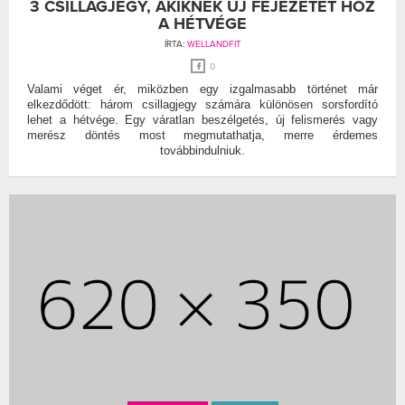
3 CSILLAGJEGY, AKIKNEK ÚJ FEJEZETET HOZ
A HÉTVÉGE
ÍRTA:
WELLANDFIT
0
Valami véget ér, miközben egy izgalmasabb történet már
elkezdődött: három csillagjegy számára különösen sorsfordító
lehet a hétvége. Egy váratlan beszélgetés, új felismerés vagy
merész döntés most megmutathatja, merre érdemes
továbbindulniuk.