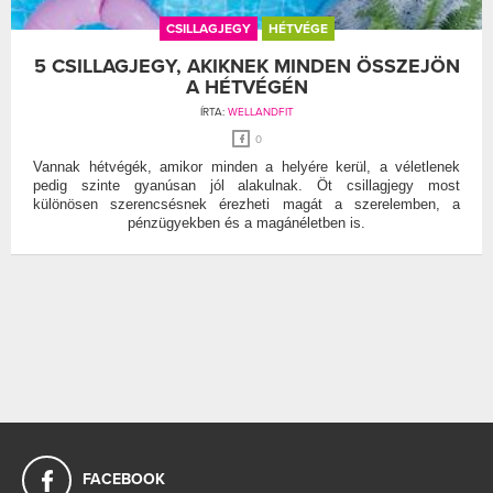
CSILLAGJEGY
HÉTVÉGE
5 CSILLAGJEGY, AKIKNEK MINDEN ÖSSZEJÖN
A HÉTVÉGÉN
ÍRTA:
WELLANDFIT
0
Vannak hétvégék, amikor minden a helyére kerül, a véletlenek
pedig szinte gyanúsan jól alakulnak. Öt csillagjegy most
különösen szerencsésnek érezheti magát a szerelemben, a
pénzügyekben és a magánéletben is.
FACEBOOK