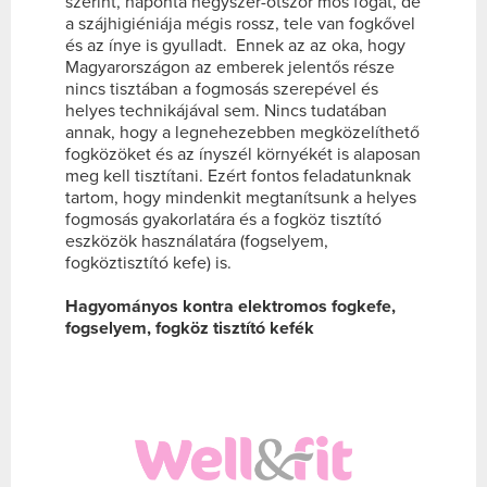
szerint, naponta négyszer-ötször mos fogat, de
a szájhigiéniája mégis rossz, tele van fogkővel
és az ínye is gyulladt. Ennek az az oka, hogy
Magyarországon az emberek jelentős része
nincs tisztában a fogmosás szerepével és
helyes technikájával sem. Nincs tudatában
annak, hogy a legnehezebben megközelíthető
fogközöket és az ínyszél környékét is alaposan
meg kell tisztítani. Ezért fontos feladatunknak
tartom, hogy mindenkit megtanítsunk a helyes
fogmosás gyakorlatára és a fogköz tisztító
eszközök használatára (fogselyem,
fogköztisztító kefe) is.
Hagyományos kontra elektromos fogkefe,
fogselyem, fogköz tisztító kefék