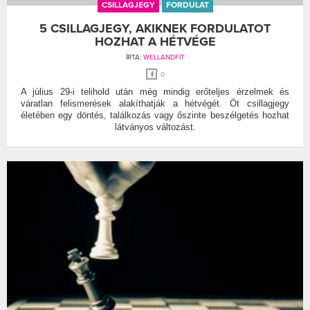
CSILLAGJEGY
FORDULAT
5 CSILLAGJEGY, AKIKNEK FORDULATOT
HOZHAT A HÉTVÉGE
ÍRTA:
WELLANDFIT
0
A július 29-i telihold után még mindig erőteljes érzelmek és
váratlan felismerések alakíthatják a hétvégét. Öt csillagjegy
életében egy döntés, találkozás vagy őszinte beszélgetés hozhat
látványos változást.