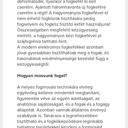
deformálódik, ilyenkor a fogkefét ki kell
cserélni. Ajánlott háromhavonta új fogkefére
cserélni a régit! A hagyományos fogkefével el
nem érhető fogközök tisztítására pedig
fogselyem és fogköz tisztító kefét használjunk!
Összességében megfelelő kézügyesség
mellett, a hagyományos kézi fogkefével jó
szájhigiénia tartható fent.
A modern elektromos fogkefékkel azonban
jóval gyorsabban tisztíthatóak meg a fogak, és
használatuk eredményessége kevésbé függ a
kézügyességtől.
Hogyan mossunk fogat?
A helyes fogmosási technikára elvileg
egyénileg kellene mindenkit megtanítani,
figyelembe véve az egyén adottságait, az
anatómiai sajátosságait, és a fogak és a fogágy
állapotát. Azonban vannak általános érvényű
szabályok is. Tanácsos a legnehezebben
tisztítható és a fogkőképződésre leginkább
hajlamos területekkel kezdeni a fogmosást.