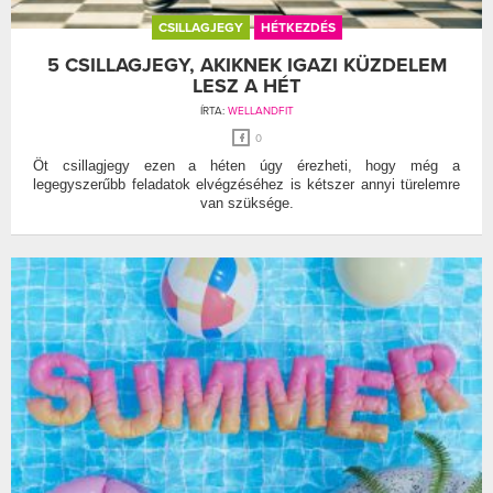
CSILLAGJEGY
HÉTKEZDÉS
5 CSILLAGJEGY, AKIKNEK IGAZI KÜZDELEM
LESZ A HÉT
ÍRTA:
WELLANDFIT
0
Öt csillagjegy ezen a héten úgy érezheti, hogy még a
legegyszerűbb feladatok elvégzéséhez is kétszer annyi türelemre
van szüksége.