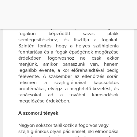
legalább annyira roncsolja a fogakat, mint a
nem megfelelő fogtisztítás. Ezért a fogorvosok
az étkezések között a cukormentes rágógumik
használatát javasolják, hisz a rágózás hatására
fokozódik a nyáltermelés, ami hozzásegít a
fogakon képződött savas plakk
semlegesítéséhez, és tisztítja a fogakat.
Szintén fontos, hogy a helyes szájhigiénia
fenntartása és a fogak épségének megőrzése
érdekében fogorvoshoz ne csak akkor
menjünk, amikor panaszunk van, hanem
legalább évente, a kor előrehaladtával pedig
félévente. A szakember az ellenőrzés során
felismeri a szájhigiéniával kapcsolatos
problémákat, elvégzi a megfelelő kezelést, és
tanácsokat ad a további károsodások
megelőzése érdekében.
A szomorú tények
Nagyon sokszor találkozik a fogorvos vagy
szájhigiénikus olyan pácienssel, aki elmondása