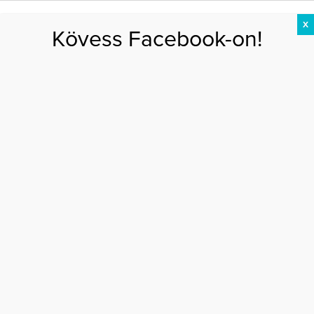
X
Kövess Facebook-on!
DIÉTA
FOGYÁS
EDZÉS
ZSÍRÉGETÉS
KEREKFENÉK
HASIZOM
FEHÉRJE
Főoldal
>
AKTUÁLIS
>
Fogmosási ABC – lépésről lépésre
FOGMOSÁSI ABC – LÉPÉSRŐL LÉPÉSRE