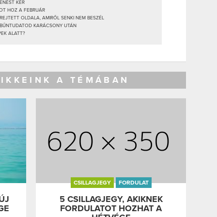
HENÉST KÉR
OT HOZ A FEBRUÁR
REJTETT OLDALA, AMIRŐL SENKI NEM BESZÉL
EN BŰNTUDATOD KARÁCSONY UTÁN
PEK ALATT?
CIKKEINK A TÉMÁBAN
CSILLAGJEGY
FORDULAT
ÚJ
5 CSILLAGJEGY, AKIKNEK
GE
FORDULATOT HOZHAT A