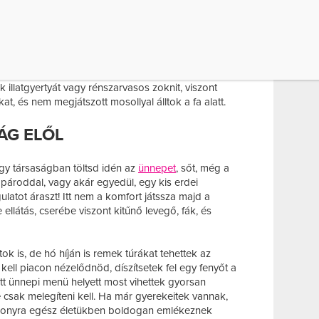
 lesz meghitt az ünnep.
őzésből, a fenyőfa törzsének faragásából, és
 akkor neked találták ki a szállodás ünnepet.
gy a pároddal, hogy most nem vesztek ajándékot
tek a pihenés költségeit. Így mindenki jól jár: nem
 illatgyertyát vagy rénszarvasos zoknit, viszont
at, és nem megjátszott mosollyal álltok a fa alatt.
ÁG ELŐL
gy társaságban töltsd idén az
ünnepet
, sőt, még a
 pároddal, vagy akár egyedül, egy kis erdei
ulatot áraszt! Itt nem a komfort játssza majd a
e ellátás, cserébe viszont kitűnő levegő, fák, és
k is, de hó híján is remek túrákat tehettek az
ell piacon nézelődnöd, díszítsetek fel egy fenyőt a
t ünnepi menü helyett most vihettek gyorsan
te csak melegíteni kell. Ha már gyerekeitek vannak,
ácsonyra egész életükben boldogan emlékeznek