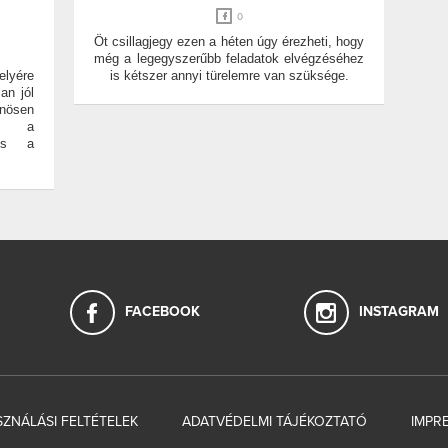
0
Öt csillagjegy ezen a héten úgy érezheti, hogy
még a legegyszerűbb feladatok elvégzéséhez
elyére
is kétszer annyi türelemre van szüksége.
an jól
önösen
át a
 és a
FACEBOOK
INSTAGRAM
ZNÁLÁSI FELTÉTELEK
ADATVÉDELMI TÁJÉKOZTATÓ
IMPR