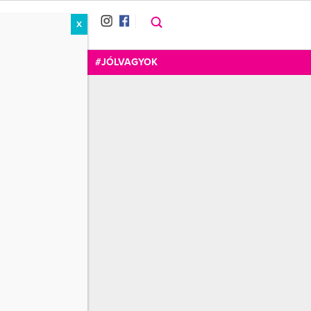
X
RÁT
CUKOR
FOGADOM
#JÓLVAGYOK
Wellness+Cafe