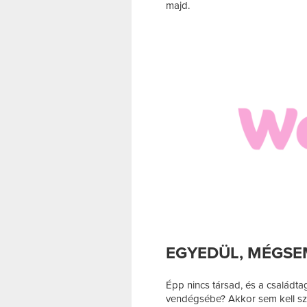
majd.
EGYEDÜL, MÉGS
Épp nincs társad, és a családt
vendégsébe? Akkor sem kell s