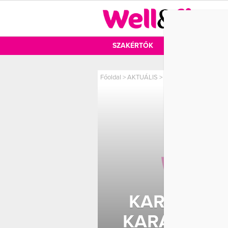
DIÉTA
SZAKÉRTŐK
DIÉTA
MOZ
Főoldal
>
AKTUÁLIS
>
Karácsonyozni nemcsak
KARÁCSON
KARÁCSONY