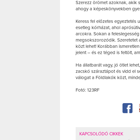
Szerezz örömet azoknak, akik s
ahogy a képeskönyvekben gyere
Keress fel előzetes egyeztetés 
esetleg kórházat, ahol aprósütiv
arcokra. Sokan a feleslegesség
megsokszorozódik. Szeretetet 
közt lehet! Korábban ismeretle
jelent – és ez téged is feltölt, 
Ha állatbarát vagy, jó ötlet leh
zacskó száraztápot és vidd el 
válogat a Földlakók közt, minde
Fotó: 123RF
KAPCSOLÓDÓ CIKKEK