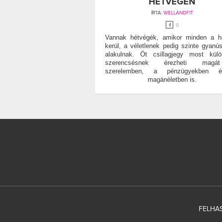
HÉTVÉGÉN
ÍRTA:
WELLANDFIT
0
Vannak hétvégék, amikor minden a h
kerül, a véletlenek pedig szinte gyanús
alakulnak. Öt csillagjegy most kül
szerencsésnek érezheti mag
szerelemben, a pénzügyekben
magánéletben is.
FELHAS