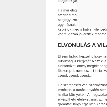
idegenek járkálnak, és kevésbé
Ha már eleged van a sütésből, f
átadnád magad a feltöltődésnek,
Megegyezhettek a családdal va
egymásnak, hanem közösen fizeti
kapjátok meg a hatvankilencedik
végre igazán jól érzitek magatok
ELVONULÁS A VIL
El sem tudod képzelni, hogy na
rokonság is idegesít? Nézz ki a
turistaházat, amely meghitt hang
főszerepet, nem lesz all inclusiv
csend, csend, csend…
Ha szerencséd van, szánkózhatto
erdőben. A karácsonyfáért sem k
házikó környékén. A megszokot
elkészíthető ételeket, amit szin
garantált, hogy egy ilyen Kar