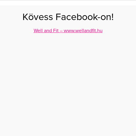
FOGYÁS
EDZÉS
ZSÍRÉGETÉS
KEREKFENÉK
HASIZOM
FEHÉRJE
SZÉNHID
Kövess Facebook-on!
GÁS
EGÉSZSÉG
ÉTRENDEK
SZÉPSÉG
AKTUÁLIS
Well and Fit – www.wellandfit.hu
 a karácsonyfa mellett lehet
YOZNI NEMCSAK A
FA MELLETT LEHET