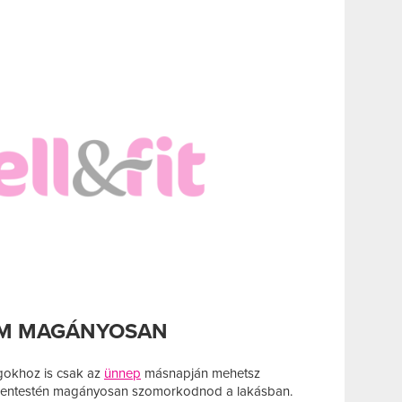
EM MAGÁNYOSAN
agokhoz is csak az
ünnep
másnapján mehetsz
zentestén magányosan szomorkodnod a lakásban.