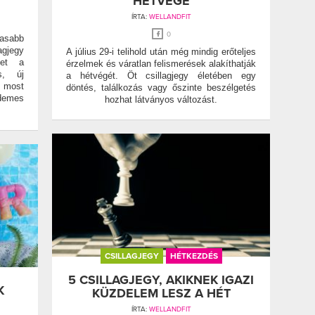
HÉTVÉGE
ÍRTA:
WELLANDFIT
0
masabb
agjegy
A július 29-i telihold után még mindig erőteljes
het a
érzelmek és váratlan felismerések alakíthatják
s, új
a hétvégét. Öt csillagjegy életében egy
 most
döntés, találkozás vagy őszinte beszélgetés
emes
hozhat látványos változást.
CSILLAGJEGY
HÉTKEZDÉS
5 CSILLAGJEGY, AKIKNEK IGAZI
K
KÜZDELEM LESZ A HÉT
ÍRTA:
WELLANDFIT