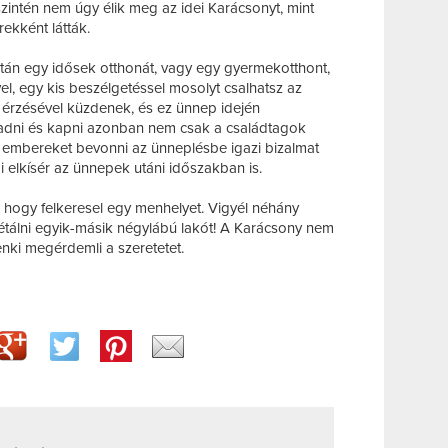
zintén nem úgy élik meg az idei Karácsonyt, mint
kként látták.
után egy idősek otthonát, vagy egy gyermekotthont,
el, egy kis beszélgetéssel mosolyt csalhatsz az
 érzésével küzdenek, és ez ünnep idején
adni és kapni azonban nem csak a családtagok
n embereket bevonni az ünneplésbe igazi bizalmat
ami elkísér az ünnepek utáni időszakban is.
et, hogy felkeresel egy menhelyet. Vigyél néhány
sétálni egyik-másik négylábú lakót! A Karácsony nem
nki megérdemli a szeretetet.