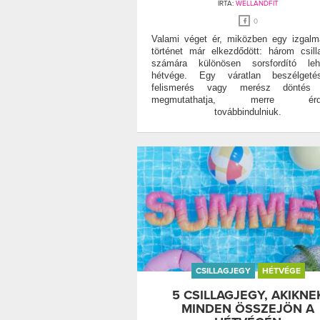
ÍRTA:
WELLANDFIT
0
Valami véget ér, miközben egy izgal
történet már elkezdődött: három csill
számára különösen sorsfordító le
hétvége. Egy váratlan beszélgeté
felismerés vagy merész döntés
megmutathatja, merre érd
továbbindulniuk.
CSILLAGJEGY
HÉTVÉGE
5 CSILLAGJEGY, AKIKNE
MINDEN ÖSSZEJÖN A