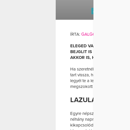
AJÁNDÉK
BOLDOG
SÜTEMÉNY
ÍRTA:
GALGÓCZI DÓRA
ELEGED VAN AZ AJÁNDÉKOK
BEJGLIT IS UNOD. KIPRÓBÁ
AKKOR IS, HA FURCSÁN NÉZ
Ha szeretnél elmenekülni a h
tart vissza, hogy mit fog szólni
legyél te a legfontosabb saját
megszokott módon zajlik.
LAZULÁS A MEDE
Egyre népszerűbb szokás, hogy 
néhány napra megengednek mag
kikapcsolódást. Akkor válaszd 