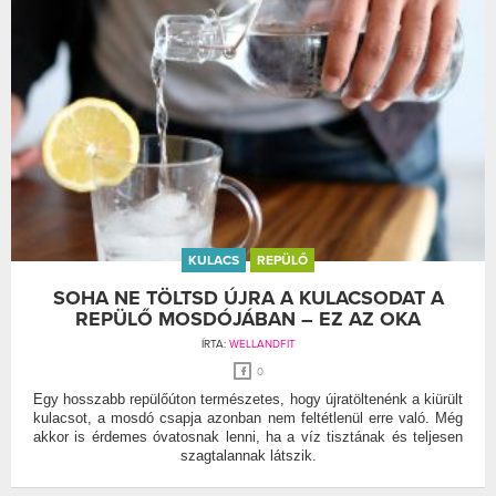
KULACS
REPÜLŐ
SOHA NE TÖLTSD ÚJRA A KULACSODAT A
REPÜLŐ MOSDÓJÁBAN – EZ AZ OKA
ÍRTA:
WELLANDFIT
0
Egy hosszabb repülőúton természetes, hogy újratöltenénk a kiürült
kulacsot, a mosdó csapja azonban nem feltétlenül erre való. Még
akkor is érdemes óvatosnak lenni, ha a víz tisztának és teljesen
szagtalannak látszik.