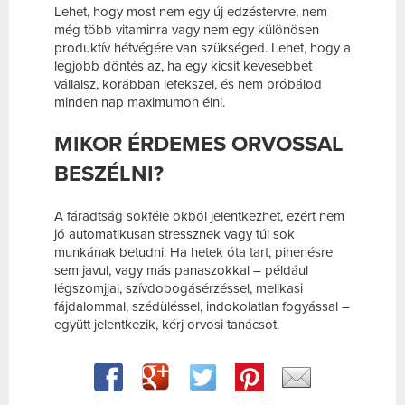
Lehet, hogy most nem egy új edzéstervre, nem
még több vitaminra vagy nem egy különösen
produktív hétvégére van szükséged. Lehet, hogy a
legjobb döntés az, ha egy kicsit kevesebbet
vállalsz, korábban lefekszel, és nem próbálod
minden nap maximumon élni.
MIKOR ÉRDEMES ORVOSSAL
BESZÉLNI?
A fáradtság sokféle okból jelentkezhet, ezért nem
jó automatikusan stressznek vagy túl sok
munkának betudni. Ha hetek óta tart, pihenésre
sem javul, vagy más panaszokkal – például
légszomjjal, szívdobogásérzéssel, mellkasi
fájdalommal, szédüléssel, indokolatlan fogyással –
együtt jelentkezik, kérj orvosi tanácsot.