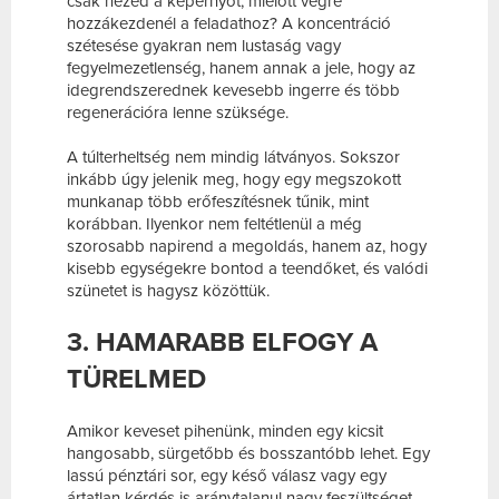
csak nézed a képernyőt, mielőtt végre
hozzákezdenél a feladathoz? A koncentráció
szétesése gyakran nem lustaság vagy
fegyelmezetlenség, hanem annak a jele, hogy az
idegrendszerednek kevesebb ingerre és több
regenerációra lenne szüksége.
A túlterheltség nem mindig látványos. Sokszor
inkább úgy jelenik meg, hogy egy megszokott
munkanap több erőfeszítésnek tűnik, mint
korábban. Ilyenkor nem feltétlenül a még
szorosabb napirend a megoldás, hanem az, hogy
kisebb egységekre bontod a teendőket, és valódi
szünetet is hagysz közöttük.
3. HAMARABB ELFOGY A
TÜRELMED
Amikor keveset pihenünk, minden egy kicsit
hangosabb, sürgetőbb és bosszantóbb lehet. Egy
lassú pénztári sor, egy késő válasz vagy egy
ártatlan kérdés is aránytalanul nagy feszültséget