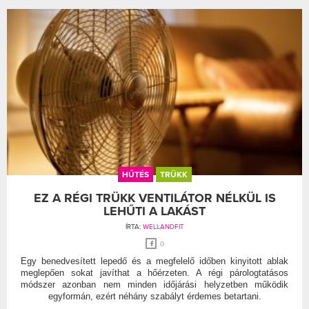
HŰTÉS
TRÜKK
EZ A RÉGI TRÜKK VENTILÁTOR NÉLKÜL IS
LEHŰTI A LAKÁST
ÍRTA:
WELLANDFIT
0
Egy benedvesített lepedő és a megfelelő időben kinyitott ablak
meglepően sokat javíthat a hőérzeten. A régi párologtatásos
módszer azonban nem minden időjárási helyzetben működik
egyformán, ezért néhány szabályt érdemes betartani.