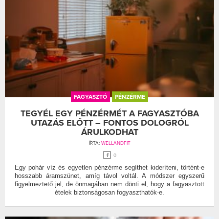
FAGYASZTÓ
PÉNZÉRME
TEGYÉL EGY PÉNZÉRMÉT A FAGYASZTÓBA
UTAZÁS ELŐTT – FONTOS DOLOGRÓL
ÁRULKODHAT
ÍRTA:
WELLANDFIT
0
Egy pohár víz és egyetlen pénzérme segíthet kideríteni, történt-e
hosszabb áramszünet, amíg távol voltál. A módszer egyszerű
figyelmeztető jel, de önmagában nem dönti el, hogy a fagyasztott
ételek biztonságosan fogyaszthatók-e.