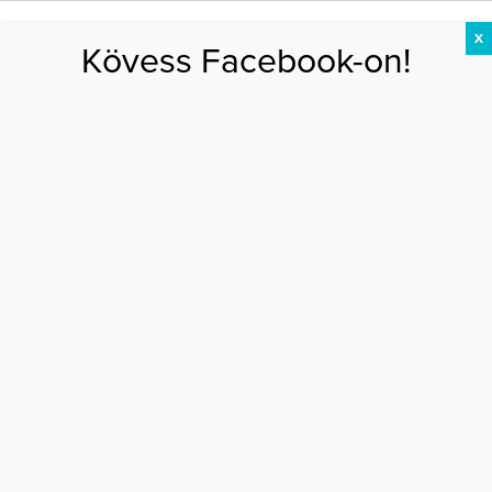
X
Kövess Facebook-on!
DIÉTA
FOGYÁS
EDZÉS
ZSÍRÉGETÉS
KEREKFENÉK
HASIZOM
FEHÉRJE
Főoldal
>
EGÉSZSÉG
>
5 apró jel, hogy a tested több pihenést kér
5 APRÓ JEL, HOGY A TESTED TÖBB