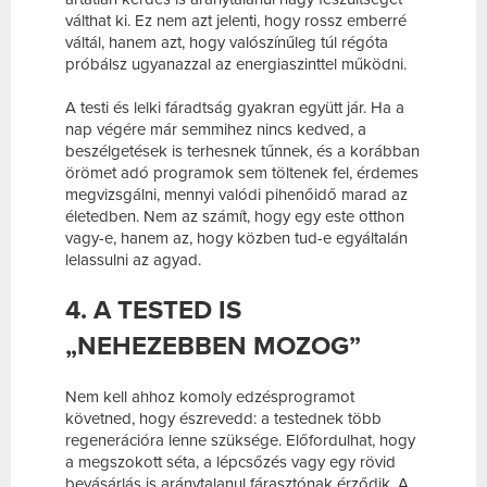
válthat ki. Ez nem azt jelenti, hogy rossz emberré
váltál, hanem azt, hogy valószínűleg túl régóta
próbálsz ugyanazzal az energiaszinttel működni.
A testi és lelki fáradtság gyakran együtt jár. Ha a
nap végére már semmihez nincs kedved, a
beszélgetések is terhesnek tűnnek, és a korábban
örömet adó programok sem töltenek fel, érdemes
megvizsgálni, mennyi valódi pihenőidő marad az
életedben. Nem az számít, hogy egy este otthon
vagy-e, hanem az, hogy közben tud-e egyáltalán
lelassulni az agyad.
4. A TESTED IS
„NEHEZEBBEN MOZOG”
Nem kell ahhoz komoly edzésprogramot
követned, hogy észrevedd: a testednek több
regenerációra lenne szüksége. Előfordulhat, hogy
a megszokott séta, a lépcsőzés vagy egy rövid
bevásárlás is aránytalanul fárasztónak érződik. A