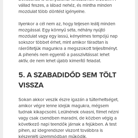
vállad feszes, a lábad nehéz, és mintha minden
mozdulat több döntést igényelne.
Ilyenkor a cél nem az, hogy teljesen leállj minden
mozgással. Egy könnyű séta, néhány nyújtó
mozdulat vagy egy lassú, kényelmes tempójú nap
sokszor többet érhet, mint amikor fáradtan is
ráerőltetjük magunkra a megszokott teljesítményt.
A pihenés nem egyenlő a passzivitással: lehet
aktív, de nem lehet újabb kimerítő feladat.
5. A SZABADIDŐD SEM TÖLT
VISSZA
Sokan akkor veszik észre igazán a túlterheltséget,
amikor végre lenne idejük magukra, mégsem
tudnak kikapcsolni. Leülnének olvasni, filmet nézni
vagy csak csendben maradni, de közben végig a
következő napi teendők járnak a fejükben. A test
pihen, az idegrendszer viszont továbbra is
készenléti üzemmódban működik.