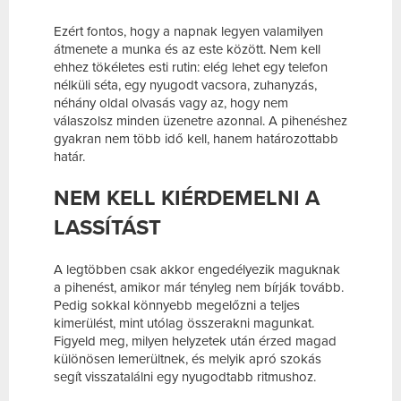
Ezért fontos, hogy a napnak legyen valamilyen
átmenete a munka és az este között. Nem kell
ehhez tökéletes esti rutin: elég lehet egy telefon
nélküli séta, egy nyugodt vacsora, zuhanyzás,
néhány oldal olvasás vagy az, hogy nem
válaszolsz minden üzenetre azonnal. A pihenéshez
gyakran nem több idő kell, hanem határozottabb
határ.
NEM KELL KIÉRDEMELNI A
LASSÍTÁST
A legtöbben csak akkor engedélyezik maguknak
a pihenést, amikor már tényleg nem bírják tovább.
Pedig sokkal könnyebb megelőzni a teljes
kimerülést, mint utólag összerakni magunkat.
Figyeld meg, milyen helyzetek után érzed magad
különösen lemerültnek, és melyik apró szokás
segít visszatalálni egy nyugodtabb ritmushoz.