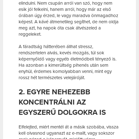
elindulni. Nem csupán arról van szó, hogy nem
esik jól felkelni, hanem arról, hogy már az első
órában úgy érzed, le vagy maradva önmagadhoz
képest. A kávé átmenetileg segíthet, de nem oldja
meg azt, ha napok óta csak átvészeled a
reggeleket.
A fáradtság hátterében állhat stressz,
rendszertelen alvás, kevés mozgás, túl sok
képernyőidő vagy egyéb életmódbeli tényező is.
Ha azonban a kimerültség pihenés után sem
enyhül, érdemes komolyabban venni, mint egy
rossz hét természetes velejáróját.
2. EGYRE NEHEZEBB
KONCENTRÁLNI AZ
EGYSZERŰ DOLGOKRA IS
Elfelejted, miért mentél át a másik szobába, vissza
kell olvasnod ugyanazt az e-mailt, vagy sokszor