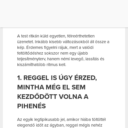
háttérzajként van jelen. Nem dőlünk ki
látványosan, mégis nehezebben kelünk fel,
hamarabb elveszítjük a türelmünket, és az olyan
egyszerű feladatok is több energiába kerülnek,
amelyek máskor gond nélkül mennek.
A test ritkán küld egyetlen, félreérthetetlen
üzenetet. Inkább kisebb változásokból áll össze a
kép. Érdemes figyelni rájuk, mert a valódi
feltöltődéshez sokszor nem egy újabb
teljesítményterv, hanem némi levegő, lassítás és
kiszámíthatóbb ritmus kell.
1. REGGEL IS ÚGY ÉRZED,
MINTHA MÉG EL SEM
KEZDŐDÖTT VOLNA A
PIHENÉS
Az egyik legtipikusabb jel, amikor hiába töltöttél
elegendő időt az ágyban, reggel mégis nehéz