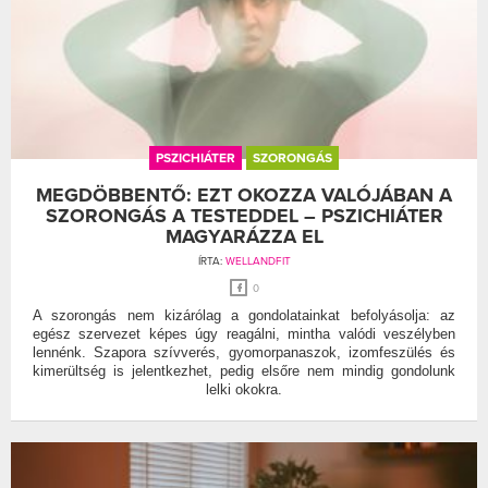
PSZICHIÁTER
SZORONGÁS
MEGDÖBBENTŐ: EZT OKOZZA VALÓJÁBAN A
SZORONGÁS A TESTEDDEL – PSZICHIÁTER
MAGYARÁZZA EL
ÍRTA:
WELLANDFIT
0
A szorongás nem kizárólag a gondolatainkat befolyásolja: az
egész szervezet képes úgy reagálni, mintha valódi veszélyben
lennénk. Szapora szívverés, gyomorpanaszok, izomfeszülés és
kimerültség is jelentkezhet, pedig elsőre nem mindig gondolunk
lelki okokra.