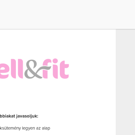
 alakú, mélyhűtőben fagyasztható lapos dobozka),
l, hogy a romlási folyamatokat megelőzzük, és a
idegen tartsuk az enni-innivalókat.
bbiakat javasoljuk:
péksütemény legyen az alap