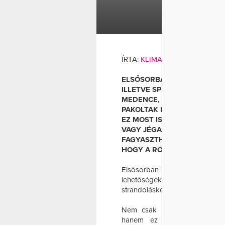
ST
ÍRTA:
KLIMA ANITA
AND
WELL
ELSŐSORBAN AZ ANYAGIAKT
ILLETVE SPECIÁLIS LEHETŐ
MEDENCE, VÍZPART MELLET
PAKOLTAK FEL A CSALÁDOK
EZ MOST IS TELJESEN TERM
VAGY JÉGAKKUMULÁTOR (KÉ
FAGYASZTHATÓ LAPOS DOBOZ
HOGY A ROMLÁSI FOLYAMAT
Elsősorban az anyagiaktól, 
lehetőségektől függ, hogy m
strandoláskor.
Nem csak régebben pakoltak 
hanem ez most is teljesen 