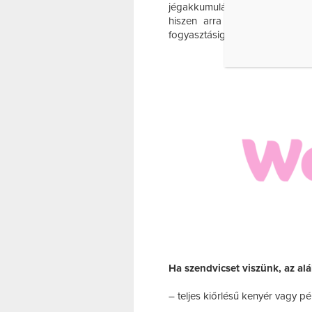
jégakkumulátor (kék, téglalap
hiszen arra is ügyelnünk kel
fogyasztásig lehetőség szerint h
Ha szendvicset viszünk, az alá
– teljes kiőrlésű kenyér vagy 