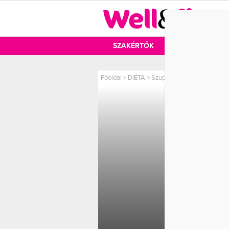
DIÉTA
SZAKÉRTŐK
DIÉTA
MOZ
Főoldal
>
DIÉTA
>
Szuper karcsúsító strandét
SZUPE