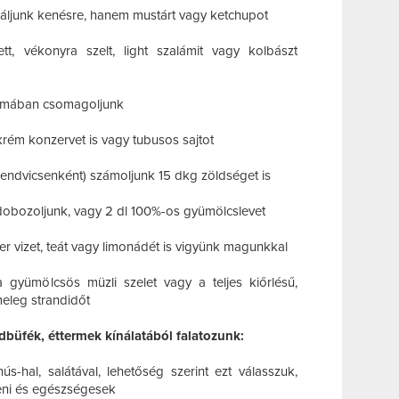
náljunk kenésre, hanem mustárt vagy ketchupot
tt, vékonyra szelt, light szalámit vagy kolbászt
ormában csomagoljunk
krém konzervet is vagy tubusos sajtot
endvicsenként) számoljunk 15 dkg zöldséget is
 dobozoljunk, vagy 2 dl 100%-os gyümölcslevet
ter vizet, teát vagy limonádét is vigyünk magunkkal
gyümölcsös müzli szelet vagy a teljes kiőrlésű,
meleg strandidőt
büfék, éttermek kínálatából falatozunk:
ús-hal, salátával, lehetőség szerint ezt válasszuk,
íteni és egészségesek