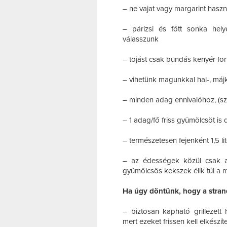
– ne vajat vagy margarint hasz
– párizsi és főtt sonka helye
válasszunk
– tojást csak bundás kenyér f
– vihetünk magunkkal hal-, máj
– minden adag ennivalóhoz, (sz
– 1 adag/fő friss gyümölcsöt is
– természetesen fejenként 1,5 li
– az édességek közül csak a 
gyümölcsös kekszek élik túl a 
Ha úgy döntünk, hogy a strand
– biztosan kapható grillezett h
mert ezeket frissen kell elkész