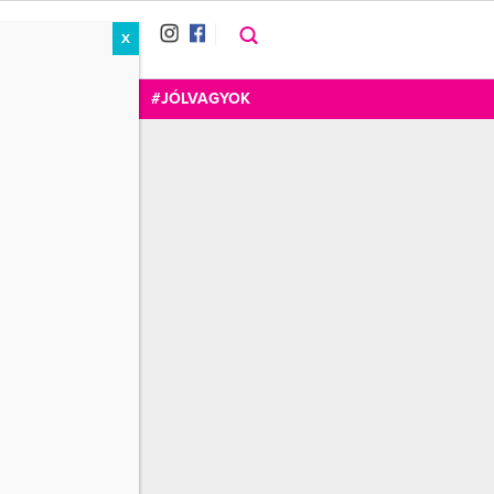
X
RÁT
CUKOR
FOGADOM
#JÓLVAGYOK