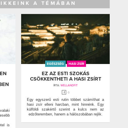
CIKKEINK A TÉMÁBAN
EGÉSZSÉG
HASI ZSÍR
LEN
EZ AZ ESTI SZOKÁS
CSÖKKENTHETI A HASI ZSÍRT
BEN
ÍRTA:
WELLANDFIT
0
Egy egyszerű esti rutin többet számíthat a
hasi zsír elleni harcban, mint hinnénk. Egy
külföldi szakértő szerint a kulcs nem az
alaki
edzőteremben, hanem a hálószobában rejlik.
vesebb
tel is