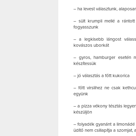
– ha levest választunk, alaposan
– sült krumpli mellé a rántott
fogyasszunk
– a legkisebb lángost válas
kovászos uborkát
– gyros, hamburger esetén me
készítessük
– jó választás a főtt kukorica
– főtt virslihez ne csak kethc
együnk
– a pizza vékony tésztás legyen
készüljön
– folyadék gyanánt a limonádé 
üdítő nem csillapítja a szomjat, 