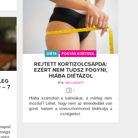
DIÉTA
FOGYÁS KORTIZOL
REJTETT KORTIZOLCSAPDA:
EZÉRT NEM TUDSZ FOGYNI,
HIÁBA DIÉTÁZOL
LEG
ÍRTA:
WELLANDFIT
 – 7
0
S
Hiába számolod a kalóriákat, a mérleg nem
mozdul? Lehet, hogy nem az étrendeddel van
gond, hanem a stresszhormonod blokkolja a
zsírégetést.
napod
mégis
abbá,