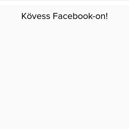
FOGYÁS
EDZÉS
ZSÍRÉGETÉS
KEREKFENÉK
HASIZOM
FEHÉRJE
SZÉNHID
Kövess Facebook-on!
GÁS
EGÉSZSÉG
ÉTRENDEK
SZÉPSÉG
AKTUÁLIS
kek
R KARCSÚSÍTÓ