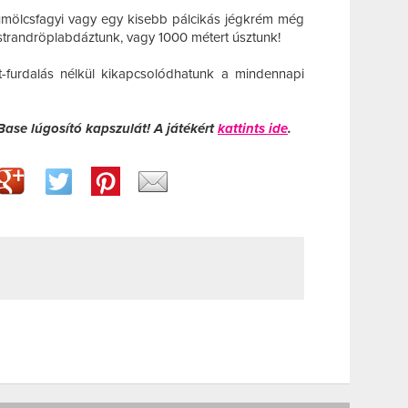
ölcsfagyi vagy egy kisebb pálcikás jégkrém még
t strandröplabdáztunk, vagy 1000 métert úsztunk!
et-furdalás nélkül kikapcsolódhatunk a mindennapi
Base lúgosító kapszulát! A játékért
kattints ide
.