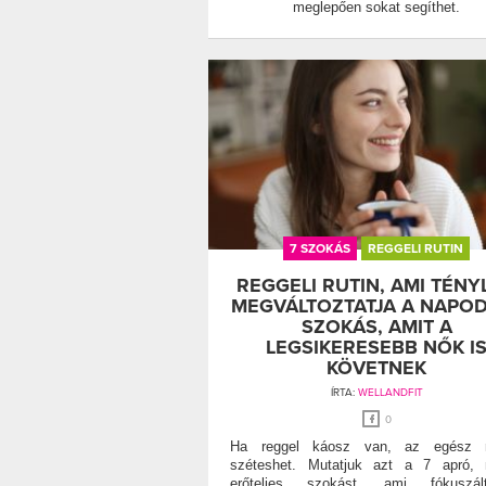
meglepően sokat segíthet.
7 SZOKÁS
REGGELI RUTIN
REGGELI RUTIN, AMI TÉNY
MEGVÁLTOZTATJA A NAPOD
SZOKÁS, AMIT A
LEGSIKERESEBB NŐK I
KÖVETNEK
ÍRTA:
WELLANDFIT
0
Ha reggel káosz van, az egész 
széteshet. Mutatjuk azt a 7 apró, 
erőteljes szokást, ami fókuszált