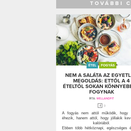
TOVÁBBI 
ÉTEL
FOGYÁS
NEM A SALÁTA AZ EGYET
MEGOLDÁS: ETTŐL A 4
ÉTELTŐL SOKAN KÖNNYEB
FOGYNAK
ÍRTA:
WELLANDFIT
0
A fogyás nem attól működik, hogy v
éhezik, hanem attól, hogy jóllakik ke
kalóriából.
Ebben több hétköznapi, egészséges é